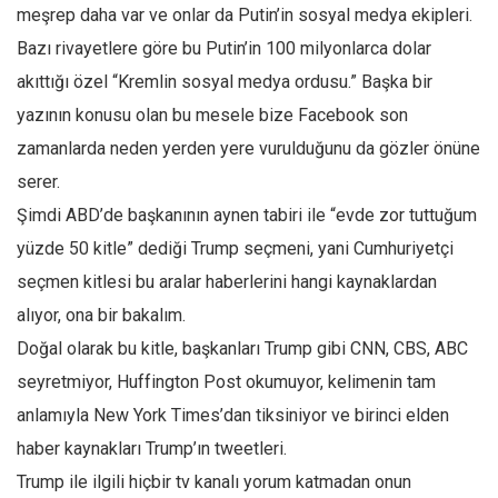
meşrep daha var ve onlar da Putin’in sosyal medya ekipleri.
Mehmet Ali Tekin
Bazı rivayetlere göre bu Putin’in 100 milyonlarca dolar
Abir E. Nahas
akıttığı özel “Kremlin sosyal medya ordusu.” Başka bir
Amina S. Jenenkovic
yazının konusu olan bu mesele bize Facebook son
Bağdagül Öz
zamanlarda neden yerden yere vurulduğunu da gözler önüne
serer.
Esra Elönü
Şimdi ABD’de başkanının aynen tabiri ile “evde zor tuttuğum
» Yazar arşivi
yüzde 50 kitle” dediği Trump seçmeni, yani Cumhuriyetçi
Bu Sayı
seçmen kitlesi bu aralar haberlerini hangi kaynaklardan
Tüm Sayılar
alıyor, ona bir bakalım.
Kategoriler
Doğal olarak bu kitle, başkanları Trump gibi CNN, CBS, ABC
Kültür Sanat
seyretmiyor, Huffington Post okumuyor, kelimenin tam
anlamıyla New York Times’dan tiksiniyor ve birinci elden
Kitap
haber kaynakları Trump’ın tweetleri.
Karisi kitap sualleri
Trump ile ilgili hiçbir tv kanalı yorum katmadan onun
7 soruda bu hafta