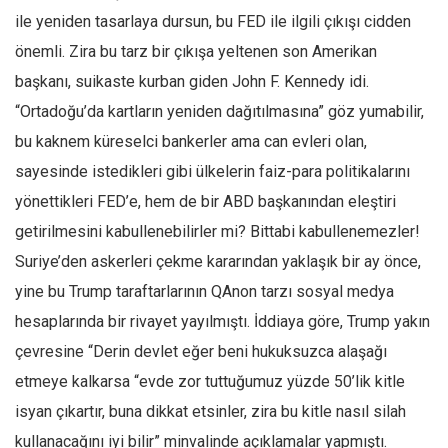
ile yeniden tasarlaya dursun, bu FED ile ilgili çıkışı cidden
önemli. Zira bu tarz bir çıkışa yeltenen son Amerikan
başkanı, suikaste kurban giden John F. Kennedy idi.
“Ortadoğu’da kartların yeniden dağıtılmasına” göz yumabilir,
bu kaknem küreselci bankerler ama can evleri olan,
sayesinde istedikleri gibi ülkelerin faiz-para politikalarını
yönettikleri FED’e, hem de bir ABD başkanından eleştiri
getirilmesini kabullenebilirler mi? Bittabi kabullenemezler!
Suriye’den askerleri çekme kararından yaklaşık bir ay önce,
yine bu Trump taraftarlarının QAnon tarzı sosyal medya
hesaplarında bir rivayet yayılmıştı. İddiaya göre, Trump yakın
çevresine “Derin devlet eğer beni hukuksuzca alaşağı
etmeye kalkarsa “evde zor tuttuğumuz yüzde 50’lik kitle
isyan çıkartır, buna dikkat etsinler, zira bu kitle nasıl silah
kullanacağını iyi bilir” minvalinde açıklamalar yapmıştı.