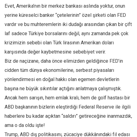
Evet, Amerika’nın bir merkez bankası aslında yoktur, onun
yerine küreselci banker “çetelerinin” özel şirketi olan FED
vardır ve bu muhteremlerin iki dudağı arasından çıkan bir çift
laf sadece Türkiye borsalarını değil, aynı zamanda pek çok
krizimizin sebebi olan Türk lirasının Amerikan doları
karşısında değer kaybetmesine sebebiyet verir.
Biz de naçizane, daha önce elimizden geldiğince FED’in
cidden tüm dünya ekonomilerine, serbest piyasaları
yönlendirmesi en doğal hakkı olan egemen devletlerin
başına ne büyük sıkıntılar açtığını anlatmaya çalışmıştık.
Ancak hem sarışın, hem emlak kralı, hem de golf hastası bir
ABD başkanının bizlerin eleştirdiği Federal Reserve ile ilgili
haberlere bu kadar açıktan “saldırı” getireceğine inanmazdık,
ama o da oldu işte!
Trump, ABD dış politikasını, zücaciye dükkânındaki fil edası