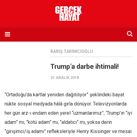
Anasayfa
BARIŞ TARIMCIOĞLU
Hakkımızda
Trump’a darbe ihtimali!
Künye
31 ARALIK 2018
İletişim
Abone olmak istiyorum
“Ortadoğu’da kartlar yeniden dağıtılıyor” şeklindeki bayat
Satış noktası listesi
nükte sosyal medyada hâlâ gırla dönüyor. Televizyonlarda
Eksik sayıların temini
her gün arz-ı endam eden yerel “uzmanlarımız”, ‘Trump’ın “iyi
Sosyal Medya
adam” mı, “kötü adam” mı, “aldatıcı” mı, yoksa derin
Twitter
“girişimci/iş adamı” refleksleriyle Henry Kissinger ve mesai