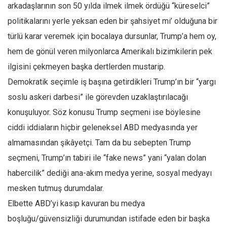
Facebook
arkadaşlarının son 50 yılda ilmek ilmek ördüğü “küreselci”
politikalarını yerle yeksan eden bir şahsiyet mi’ olduğuna bir
Instagram
türlü karar veremek için bocalaya dursunlar, Trump’a hem oy,
YouTube
hem de gönül veren milyonlarca Amerikalı bizimkilerin pek
Editörden
ilgisini çekmeyen başka dertlerden mustarip.
Yazarlar
Demokratik seçimle iş başına getirdikleri Trump’ın bir “yargı
Kemal Özer
soslu askeri darbesi” ile görevden uzaklaştırılacağı
Mahmut Toptaş
konuşuluyor. Söz konusu Trump seçmeni ise böylesine
Yvonne Ridley
ciddi iddiaların hiçbir geleneksel ABD medyasında yer
almamasından şikâyetçi. Tam da bu sebepten Trump
Barış Tarımcıoğlu
seçmeni, Trump’ın tabiri ile “fake news” yani “yalan dolan
Ömer Kayani
habercilik” dediği ana-akım medya yerine, sosyal medyayı
Yusuf Armağan
mesken tutmuş durumdalar.
Hasanali Yıldırım
Elbette ABD’yi kasıp kavuran bu medya
Leyla Şerif Emin
boşluğu/güvensizliği durumundan istifade eden bir başka
Selçuk Türkyılmaz