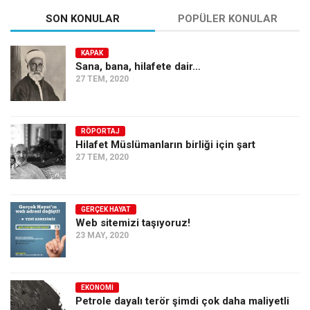
SON KONULAR
POPÜLER KONULAR
KAPAK
Sana, bana, hilafete dair…
27 TEM, 2020
RÖPORTAJ
Hilafet Müslümanların birliği için şart
27 TEM, 2020
GERÇEK HAYAT
Web sitemizi taşıyoruz!
23 MAY, 2020
EKONOMI
Petrole dayalı terör şimdi çok daha maliyetli