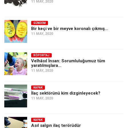
11 MAY, 2020
GÜNDEM
Bir keçi ve bir meyve koronalı çıkmış…
11 MAY, 2020
RÖPORTAJ
Velhâsıl İnsan: Sorumluluğumuz tüm
yaratılmışlara…
11 MAY, 2020
KAPAK
İlaç sektörünü kim dizginleyecek?
11 MAY, 2020
KAPAK
Asıl salgın ilaç terörüdür