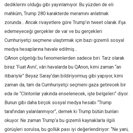
dediklerini olduğu gibi yayınlamıyor. Bu yüzden de eli
Ekonomi
mahkûm, Trump 280 karakterde meramını anlatmak
Spor
zorunda… Ancak rivayetlere göre Trump’ın tweet olarak ifşa
Manzara
edemeyeceği gerçekler de var ve bu gerçekleri
Sağlık
Cumhuriyetçi seçmene ulaştırmak için bazı gizemli sosyal
Gıda-Beslenme
medya hesaplarına havale edilmiş…
Hayat
QAnon çılgınlığı bu fenomenlerden sadece biri. Tarz olarak
Türkiye
biraz ‘Fuat Avni’, vâri havalarda bu QAnon, kimi zaman “an
itibariyle” Beyaz Saray’dan bildiriyormuş gibi yapıyor, kimi
Siyaset
zaman da, tam da Cumhuriyetçi seçmeni gaza getirecek bir
Dünya
eda ile “Clintonlar yakında enselenecek, işte belgeleri” diyor.
Avrupa
Bunun gibi daha birçok sosyal medya hesabı “Trump
Asya
tarafından yalanlanmıyor”, demek ki Trump bütün bunları
Afrika
okuyor. Ne zaman Trump’a bu gizemli kaynaklarla ilgili
İslam Dünyası
görüşleri sorulsa, bu gollük pası iyi değerlendiriyor: “Ne yani,