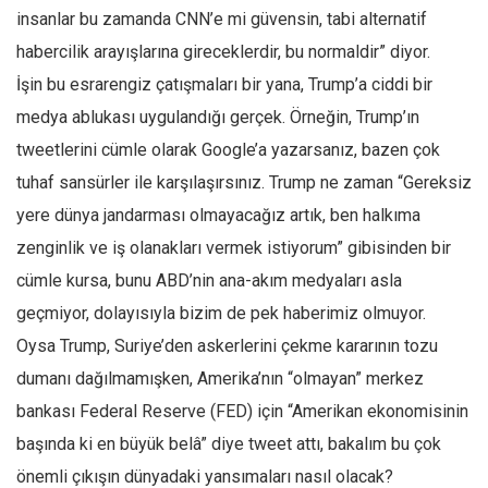
Amerika
insanlar bu zamanda CNN’e mi güvensin, tabi alternatif
Avustralya
habercilik arayışlarına gireceklerdir, bu normaldir” diyor.
Tarih
İşin bu esrarengiz çatışmaları bir yana, Trump’a ciddi bir
Düşünce
medya ablukası uygulandığı gerçek. Örneğin, Trump’ın
tweetlerini cümle olarak Google’a yazarsanız, bazen çok
Dosyalar
tuhaf sansürler ile karşılaşırsınız. Trump ne zaman “Gereksiz
yere dünya jandarması olmayacağız artık, ben halkıma
zenginlik ve iş olanakları vermek istiyorum” gibisinden bir
cümle kursa, bunu ABD’nin ana-akım medyaları asla
geçmiyor, dolayısıyla bizim de pek haberimiz olmuyor.
Oysa Trump, Suriye’den askerlerini çekme kararının tozu
dumanı dağılmamışken, Amerika’nın “olmayan” merkez
bankası Federal Reserve (FED) için “Amerikan ekonomisinin
başında ki en büyük belâ” diye tweet attı, bakalım bu çok
önemli çıkışın dünyadaki yansımaları nasıl olacak?