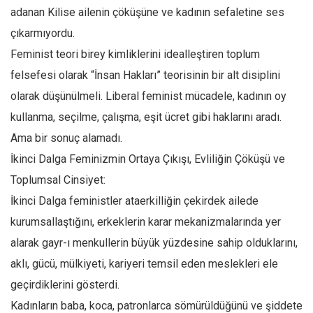
Facebook
adanan Kilise ailenin çöküşüne ve kadının sefaletine ses
Instagram
çıkarmıyordu.
YouTube
Feminist teori birey kimliklerini idealleştiren toplum
felsefesi olarak “İnsan Hakları” teorisinin bir alt disiplini
Editörden
olarak düşünülmeli. Liberal feminist mücadele, kadının oy
Yazarlar
kullanma, seçilme, çalışma, eşit ücret gibi haklarını aradı.
Kemal Özer
Ama bir sonuç alamadı.
Mahmut Toptaş
İkinci Dalga Feminizmin Ortaya Çıkışı, Evliliğin Çöküşü ve
Yvonne Ridley
Toplumsal Cinsiyet:
Barış Tarımcıoğlu
İkinci Dalga feministler ataerkilliğin çekirdek ailede
Ömer Kayani
kurumsallaştığını, erkeklerin karar mekanizmalarında yer
alarak gayr-ı menkullerin büyük yüzdesine sahip olduklarını,
Yusuf Armağan
aklı, gücü, mülkiyeti, kariyeri temsil eden meslekleri ele
Hasanali Yıldırım
geçirdiklerini gösterdi.
Leyla Şerif Emin
Kadınların baba, koca, patronlarca sömürüldüğünü ve şiddete
Selçuk Türkyılmaz