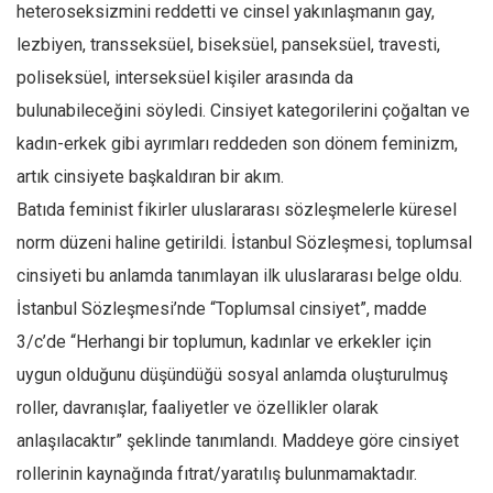
Amerika
heteroseksizmini reddetti ve cinsel yakınlaşmanın gay,
Avustralya
lezbiyen, transseksüel, biseksüel, panseksüel, travesti,
poliseksüel, interseksüel kişiler arasında da
Tarih
bulunabileceğini söyledi. Cinsiyet kategorilerini çoğaltan ve
Düşünce
kadın-erkek gibi ayrımları reddeden son dönem feminizm,
Dosyalar
artık cinsiyete başkaldıran bir akım.
Batıda feminist fikirler uluslararası sözleşmelerle küresel
norm düzeni haline getirildi. İstanbul Sözleşmesi, toplumsal
cinsiyeti bu anlamda tanımlayan ilk uluslararası belge oldu.
İstanbul Sözleşmesi’nde “Toplumsal cinsiyet”, madde
3/c’de “Herhangi bir toplumun, kadınlar ve erkekler için
uygun olduğunu düşündüğü sosyal anlamda oluşturulmuş
roller, davranışlar, faaliyetler ve özellikler olarak
anlaşılacaktır” şeklinde tanımlandı. Maddeye göre cinsiyet
rollerinin kaynağında fıtrat/yaratılış bulunmamaktadır.