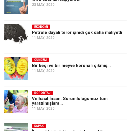
23 MAY, 2020
EKONOMI
Petrole dayalı terör şimdi çok daha maliyetli
11 MAY, 2020
GÜNDEM
Bir keçi ve bir meyve koronalı çıkmış…
11 MAY, 2020
RÖPORTAJ
Velhâsıl İnsan: Sorumluluğumuz tüm
yaratılmışlara…
11 MAY, 2020
KAPAK