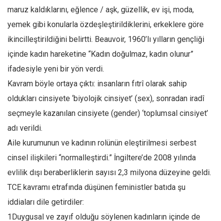
maruz kaldıklarını, eğlence / aşk, güzellik, ev işi, moda,
Mehmet Ali Tekin
yemek gibi konularla özdeşleştirildiklerini, erkeklere göre
Abir E. Nahas
ikincilleştirildiğini belirtti. Beauvoir, 1960’lı yılların gençliği
Amina S. Jenenkovic
içinde kadın hareketine “Kadın doğulmaz, kadın olunur”
Bağdagül Öz
ifadesiyle yeni bir yön verdi.
Esra Elönü
Kavram böyle ortaya çıktı: insanların fıtrî olarak sahip
» Yazar arşivi
oldukları cinsiyete ‘biyolojik cinsiyet’ (sex), sonradan iradî
seçmeyle kazanılan cinsiyete (gender) ‘toplumsal cinsiyet’
Bu Sayı
adı verildi.
Tüm Sayılar
Aile kurumunun ve kadının rolünün eleştirilmesi serbest
Kategoriler
cinsel ilişkileri “normalleştirdi.” İngiltere’de 2008 yılında
Kültür Sanat
evlilik dışı beraberliklerin sayısı 2,3 milyona düzeyine geldi.
Kitap
TCE kavramı etrafında düşünen feministler batıda şu
Karisi kitap sualleri
iddiaları dile getirdiler:
1Duygusal ve zayıf olduğu söylenen kadınların içinde de
7 soruda bu hafta