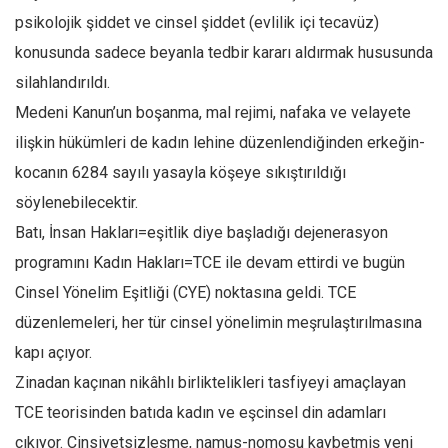
psikolojik şiddet ve cinsel şiddet (evlilik içi tecavüz)
konusunda sadece beyanla tedbir kararı aldırmak hususunda
silahlandırıldı.
Medeni Kanun’un boşanma, mal rejimi, nafaka ve velayete
ilişkin hükümleri de kadın lehine düzenlendiğinden erkeğin-
kocanın 6284 sayılı yasayla köşeye sıkıştırıldığı
söylenebilecektir.
Batı, İnsan Hakları=eşitlik diye başladığı dejenerasyon
programını Kadın Hakları=TCE ile devam ettirdi ve bugün
Cinsel Yönelim Eşitliği (CYE) noktasına geldi. TCE
düzenlemeleri, her tür cinsel yönelimin meşrulaştırılmasına
kapı açıyor.
Zinadan kaçınan nikâhlı birliktelikleri tasfiyeyi amaçlayan
TCE teorisinden batıda kadın ve eşcinsel din adamları
çıkıyor. Cinsiyetsizleşme, namus-nomosu kaybetmiş yeni