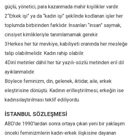
güçlü, yönetici, para kazanmada mahir kişilikler vardır.
Ekonomi
2“Erkek işi” ya da “kadın işi” şeklinde kodlanan işler her
Spor
toplumda birbirinden farklıdır. İnsanları “insan” saymak,
Manzara
cinsiyet kimlikleriyle tanımlamamak gerekir.
Sağlık
3Herkes her tür mevkiye, kabiliyeti oranında her mesleğe
Gıda-Beslenme
talip olabilmelidir. Kadın rahip olabilir.
Hayat
4Dinî metinler dâhil her tür yazılı-sözlü metinden eril dil
Türkiye
ayıklanmalıdır.
Siyaset
Böylece feminizm, din, gelenek, iktidar, aile, erkek
Dünya
eleştirisine dönüştü. Kadının erilleştirilmesi, erkeğin ise
kadınsılaştırılması teklif ediliyordu.
Avrupa
Asya
İSTANBUL SÖZLEŞMESİ
Afrika
ABD’de 1990’lardan sonra ortaya çıkan yeni bir yaklaşım
İslam Dünyası
önceki feminizmlerin kadın-erkek ilişkisine dayanan