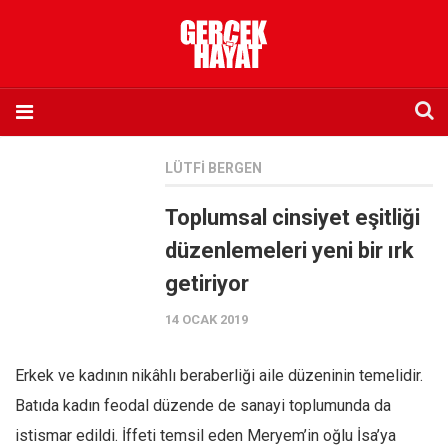
Anasayfa
LÜTFI BERGEN
Hakkımızda
Toplumsal cinsiyet eşitliği
Künye
düzenlemeleri yeni bir ırk
İletişim
getiriyor
Abone olmak istiyorum
14 OCAK 2019
Satış noktası listesi
Eksik sayıların temini
Erkek ve kadının nikâhlı beraberliği aile düzeninin temelidir.
Sosyal Medya
Batıda kadın feodal düzende de sanayi toplumunda da
Twitter
istismar edildi. İffeti temsil eden Meryem’in oğlu İsa’ya