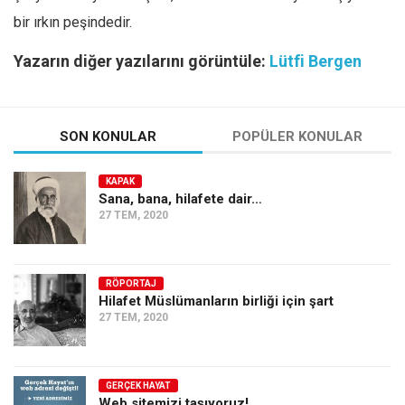
bir ırkın peşindedir.
Yazarın diğer yazılarını görüntüle:
Lütfi Bergen
SON KONULAR
POPÜLER KONULAR
KAPAK
Sana, bana, hilafete dair…
27 TEM, 2020
RÖPORTAJ
Hilafet Müslümanların birliği için şart
27 TEM, 2020
GERÇEK HAYAT
Web sitemizi taşıyoruz!