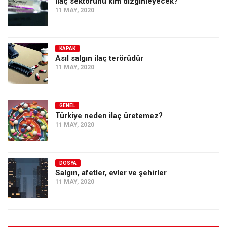
İlaç sektörünü kim dizginleyecek?
11 MAY, 2020
KAPAK
Asıl salgın ilaç terörüdür
11 MAY, 2020
GENEL
Türkiye neden ilaç üretemez?
11 MAY, 2020
DOSYA
Salgın, afetler, evler ve şehirler
11 MAY, 2020