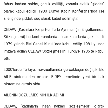
fuhuş, kadına saldırı, çocuk evliliği, zorunlu evlilik “şiddet”
Ekonomi
olarak kabul edildi. 1980 Dünya Kadın Konferansı’nda ise
Spor
aile içinde şiddet, suç olarak kabul edilmiştir.
Manzara
CEDAW (Kadınlara Karşı Her Türlü Ayrımcılığın Engellenmesi
Sağlık
Sözleşmesi) bu konferanslarda alınan kararlarda şekillendi.
Gıda-Beslenme
1979 yılında BM Genel Kurulu’nda kabul edilip 1981 yılında
Hayat
imzaya açılan CEDAW Sözleşmesi’ni Türkiye 1985’te kabul
Türkiye
etti.
Siyaset
2000’lerde Türkiye, mevzuatlarında gerçekleşen değişiklikle
Dünya
AİLE sisteminden çıkarak BİREY temelinde yeni bir hak
Avrupa
sistemine girmiş oldu.
Asya
Afrika
AİLENİN ÇÖZÜLMESİNİN İLK ADIMI
İslam Dünyası
CEDAW, “kadınların insan hakları sözleşmesi” olarak