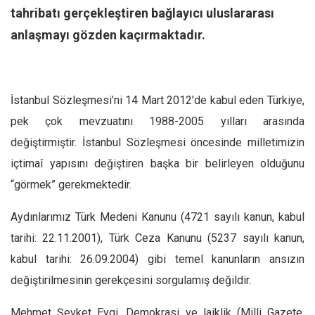
Facebook
tahribatı gerçekleştiren bağlayıcı uluslararası
Instagram
anlaşmayı gözden kaçırmaktadır.
YouTube
Editörden
İstanbul Sözleşmesi’ni 14 Mart 2012’de kabul eden Türkiye,
Yazarlar
pek çok mevzuatını 1988-2005 yılları arasında
Kemal Özer
değiştirmiştir. İstanbul Sözleşmesi öncesinde milletimizin
Mahmut Toptaş
içtimaî yapısını değiştiren başka bir belirleyen olduğunu
Yvonne Ridley
“görmek” gerekmektedir.
Barış Tarımcıoğlu
Aydınlarımız Türk Medeni Kanunu (4721 sayılı kanun, kabul
Ömer Kayani
tarihi: 22.11.2001), Türk Ceza Kanunu (5237 sayılı kanun,
Yusuf Armağan
kabul tarihi: 26.09.2004) gibi temel kanunların ansızın
Hasanali Yıldırım
değiştirilmesinin gerekçesini sorgulamış değildir.
Leyla Şerif Emin
Mehmet Şevket Eygi, Demokrasi ve laiklik (Milli Gazete,
Selçuk Türkyılmaz