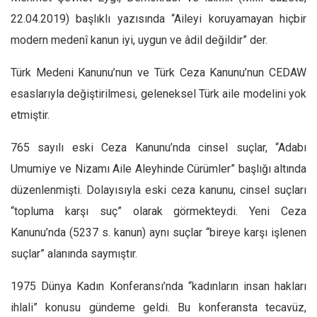
22.04.2019) başlıklı yazısında “Aileyi koruyamayan hiçbir
Mehmet Ali Tekin
modern medenî kanun iyi, uygun ve âdil değildir” der.
Abir E. Nahas
Amina S. Jenenkovic
Türk Medeni Kanunu’nun ve Türk Ceza Kanunu’nun CEDAW
Bağdagül Öz
esaslarıyla değiştirilmesi, geleneksel Türk aile modelini yok
etmiştir.
Esra Elönü
» Yazar arşivi
765 sayılı eski Ceza Kanunu’nda cinsel suçlar, “Adabı
Bu Sayı
Umumiye ve Nizamı Aile Aleyhinde Cürümler” başlığı altında
düzenlenmişti. Dolayısıyla eski ceza kanunu, cinsel suçları
Tüm Sayılar
“topluma karşı suç” olarak görmekteydi. Yeni Ceza
Kategoriler
Kanunu’nda (5237 s. kanun) aynı suçlar “bireye karşı işlenen
Kültür Sanat
suçlar” alanında saymıştır.
Kitap
1975 Dünya Kadın Konferansı’nda “kadınların insan hakları
Karisi kitap sualleri
ihlali” konusu gündeme geldi. Bu konferansta tecavüz,
7 soruda bu hafta