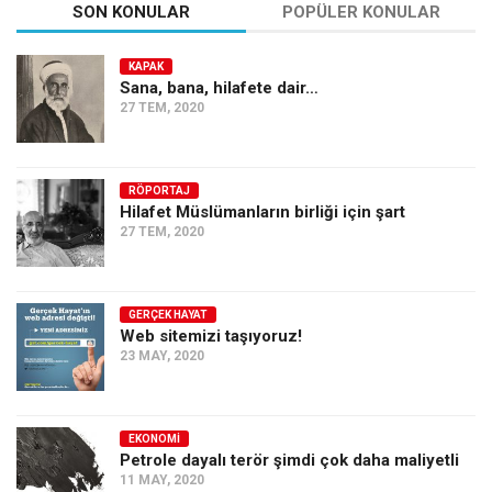
SON KONULAR
POPÜLER KONULAR
KAPAK
Sana, bana, hilafete dair…
27 TEM, 2020
RÖPORTAJ
Hilafet Müslümanların birliği için şart
27 TEM, 2020
GERÇEK HAYAT
Web sitemizi taşıyoruz!
23 MAY, 2020
EKONOMI
Petrole dayalı terör şimdi çok daha maliyetli
11 MAY, 2020