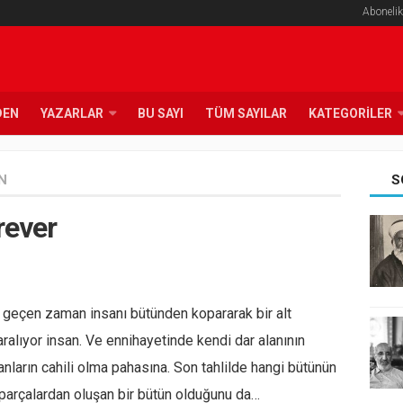
Abonelik
DEN
YAZARLAR
BU SAYI
TÜM SAYILAR
KATEGORILER
N
S
rever
r geçen zaman insanı bütünden kopararak bir alt
ralıyor insan. Ve ennihayetinde kendi dar alanının
anların cahili olma pahasına. Son tahlilde hangi bütünün
 parçalardan oluşan bir bütün olduğunu da…