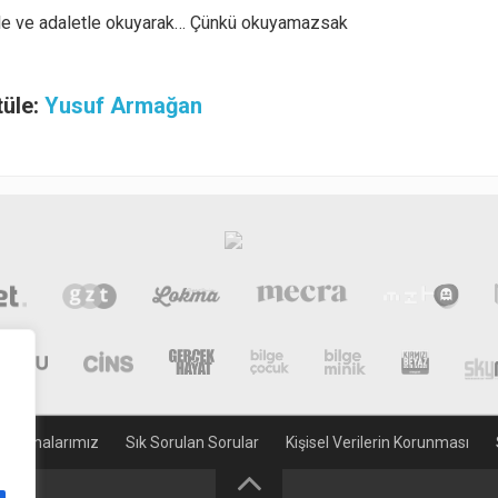
etle ve adaletle okuyarak… Çünkü okuyamazsak
tüle:
Yusuf Armağan
gulamalarımız
Sık Sorulan Sorular
Kişisel Verilerin Korunması