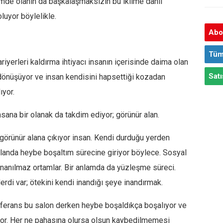
klimde olanın da başkalaşmaksızın bu iklime dâhil
luyor böylelikle.
Abon
Tüm
iyerleri kaldırma ihtiyacı insanın içerisinde daima olan
Satı
e dönüşüyor ve insan kendisini hapsettiği kozadan
ıyor.
ana bir olanak da takdim ediyor; görünür alan.
görünür alana çıkıyor insan. Kendi durduğu yerden
alanda heybe boşaltım sürecine giriyor böylece. Sosyal
inanılmaz ortamlar. Bir anlamda da yüzleşme süreci.
erdi var; ötekini kendi inandığı şeye inandırmak.
nferans bu salon derken heybe boşaldıkça boşalıyor ve
ıyor. Her ne pahasına olursa olsun kaybedilmemesi