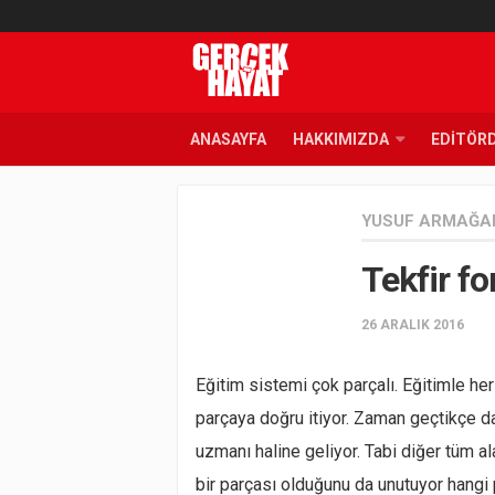
ANASAYFA
HAKKIMIZDA
EDITÖR
YUSUF ARMAĞA
Tekfir fo
26 ARALIK 2016
Eğitim sistemi çok parçalı. Eğitimle he
parçaya doğru itiyor. Zaman geçtikçe da
uzmanı haline geliyor. Tabi diğer tüm al
bir parçası olduğunu da unutuyor hangi