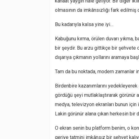
kanaat yaygın hale geliyor. Bir diğer i
olmasının da imkânsızlığı fark edilmiş o
Bu kadarıyla kalsa yine iyi…
Kabuğunu kırma, örülen duvarı yıkma, bar
bir şeydir. Bu arzu gittikçe bir şehvet
dışarıya çıkmanın yollarını aramaya başl
Tam da bu noktada, modern zamanlar ins
Birdenbire kazanımlarını yedekleyerek 
gördüğü şeyi mutlaklaştırarak görünür 
medya, televizyon ekranları bunun için 
Lakin görünür alana çıkan herkesin bir d
O ekran senin bu platform benim, o ko
geriye tatmini imkânsız bir şehvet kal