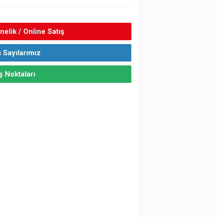
elik / Online Satış
 Sayılarımız
ş Noktaları