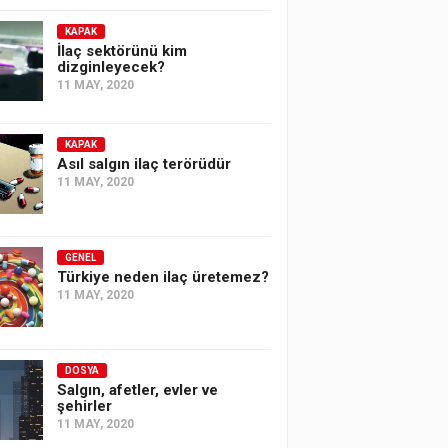
KAPAK
İlaç sektörünü kim
dizginleyecek?
11 MAY, 2020
KAPAK
Asıl salgın ilaç terörüdür
11 MAY, 2020
GENEL
Türkiye neden ilaç üretemez?
11 MAY, 2020
DOSYA
Salgın, afetler, evler ve
şehirler
11 MAY, 2020