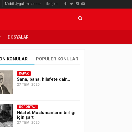
Mobil Uygulamalarımız
İletişim
DOSYALAR
ON KONULAR
POPÜLER KONULAR
KAPAK
Sana, bana, hilafete dair…
27 TEM, 2020
RÖPORTAJ
Hilafet Müslümanların birliği
için şart
27 TEM, 2020