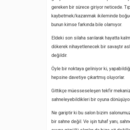
gereken bir sürece giriyor neticede. Tıpk
kaybetmek/kazanmak ikileminde boğucu, 
bunun kimse farkında bile olamıyor.
Eldeki son silaha sarılarak hayatta kal
dökerek nihayetlenecek bir savaştır asl
değildir.
Öyle bir noktaya geliniyor ki, yapabildiği
hepsine davetiye çıkartmış oluyorlar.
Gittikçe müesseseleşen tekfir mekaniz
sahneleyebildikleri bir oyuna dönüşüyor
Ne gariptir ki bu salon bizim salonumuz
bir sahne değil. Ve işin tuhaf yanı, s