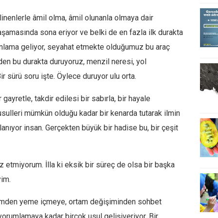
linenlerle âmil olma, âmil olunanla olmaya dair
aşamasında sona eriyor ve belki de en fazla ilk durakta
 anlama geliyor, seyahat etmekte olduğumuz bu araç
den bu durakta duruyoruz, menzil neresi, yol
r sürü soru işte. Öylece duruyor ulu orta.
gayretle, takdir edilesi bir sabırla, bir hayale
usulleri mümkün olduğu kadar bir kenarda tutarak ilmin
nıyor insan. Gerçekten büyük bir hadise bu, bir çeşit
etmiyorum. İlla ki eksik bir süreç de olsa bir başka
yim.
yimden yeme içmeye, ortam değişiminden sohbet
 yorumlamaya kadar birçok usul gelişiveriyor. Bir