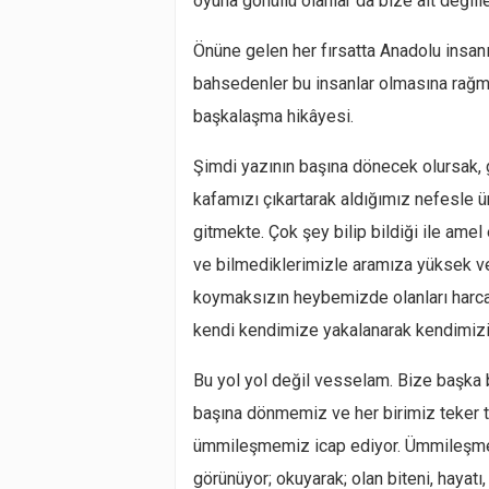
oyuna gönüllü olanlar da bize ait değille
Önüne gelen her fırsatta Anadolu insan
bahsedenler bu insanlar olmasına rağm
başkalaşma hikâyesi.
Şimdi yazının başına dönecek olursak, 
kafamızı çıkartarak aldığımız nefesle 
gitmekte. Çok şey bilip bildiği ile ame
ve bilmediklerimizle aramıza yüksek ve
koymaksızın heybemizde olanları harc
kendi kendimize yakalanarak kendimizi
Bu yol yol değil vesselam. Bize başka bi
başına dönmemiz ve her birimiz teker t
ümmileşmemiz icap ediyor. Ümmileşmeni
görünüyor; okuyarak; olan biteni, hayatı