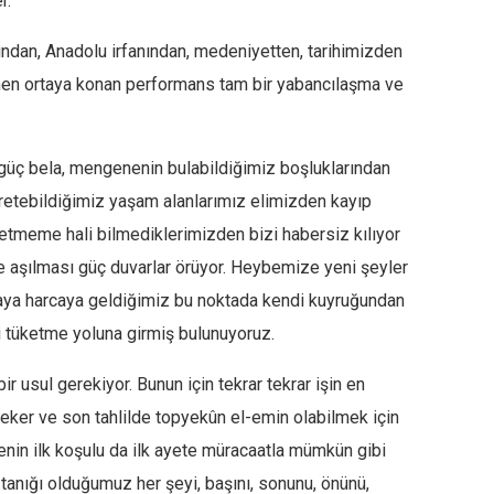
r.
ından, Anadolu irfanından, medeniyetten, tarihimizden
en ortaya konan performans tam bir yabancılaşma ve
güç bela, mengenenin bulabildiğimiz boşluklarından
üretebildiğimiz yaşam alanlarımız elimizden kayıp
l etmeme hali bilmediklerimizden bizi habersiz kılıyor
 aşılması güç duvarlar örüyor. Heybemize yeni şeyler
aya harcaya geldiğimiz bu noktada kendi kuyruğundan
 tüketme yoluna girmiş bulunuyoruz.
r usul gerekiyor. Bunun için tekrar tekrar işin en
eker ve son tahlilde topyekûn el-emin olabilmek için
n ilk koşulu da ilk ayete müracaatla mümkün gibi
, tanığı olduğumuz her şeyi, başını, sonunu, önünü,