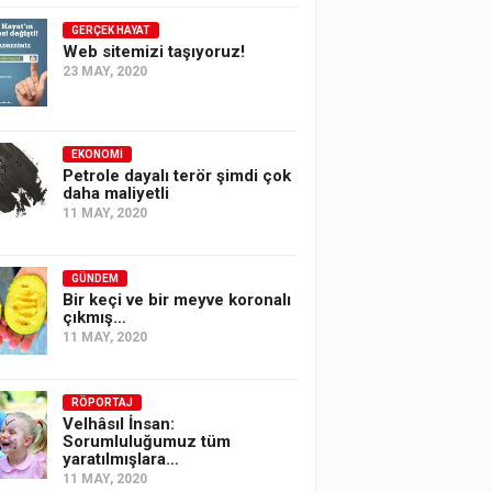
GERÇEK HAYAT
Web sitemizi taşıyoruz!
23 MAY, 2020
EKONOMI
Petrole dayalı terör şimdi çok
daha maliyetli
11 MAY, 2020
GÜNDEM
Bir keçi ve bir meyve koronalı
çıkmış…
11 MAY, 2020
RÖPORTAJ
Velhâsıl İnsan:
Sorumluluğumuz tüm
yaratılmışlara…
11 MAY, 2020