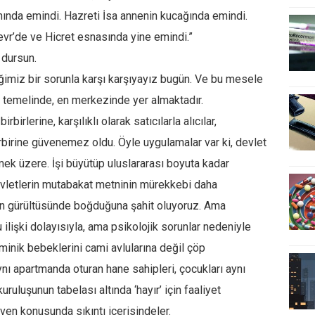
ında emindi. Hazreti İsa annenin kucağında emindi.
r’de ve Hicret esnasında yine emindi.”
 dursun.
ğimiz bir sorunla karşı karşıyayız bugün. Ve bu mesele
temelinde, en merkezinde yer almaktadır.
birbirlerine, karşılıklı olarak satıcılarla alıcılar,
 birbirine güvenemez oldu. Öyle uygulamalar var ki, devlet
rmek üzere. İşi büyütüp uluslararası boyuta kadar
devletlerin mutabakat metninin mürekkebi daha
ın gürültüsünde boğduğuna şahit oluyoruz. Ama
lişki dolayısıyla, ama psikolojik sorunlar nedeniyle
minik bebeklerini cami avlularına değil çöp
Aynı apartmanda oturan hane sahipleri, çocukları aynı
kuruluşunun tabelası altında ‘hayır’ için faaliyet
üven konusunda sıkıntı içerisindeler.