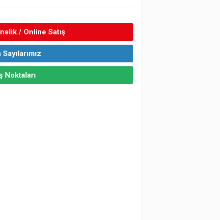
elik / Online Satış
 Sayılarımız
ş Noktaları