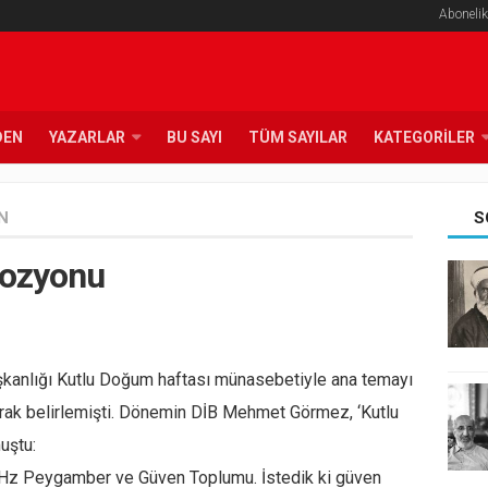
Abonelik
DEN
YAZARLAR
BU SAYI
TÜM SAYILAR
KATEGORILER
N
S
rozyonu
Başkanlığı Kutlu Doğum haftası münasebetiyle ana temayı
ak belirlemişti. Dönemin DİB Mehmet Görmez, ‘Kutlu
uştu:
ğı Hz Peygamber ve Güven Toplumu. İstedik ki güven