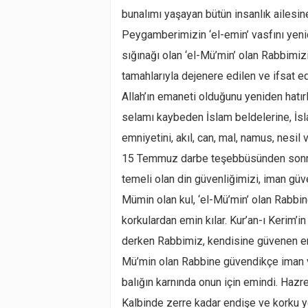
bunalımı yaşayan bütün insanlık ailesin
Peygamberimizin ‘el-emin’ vasfını yeni
sığınağı olan ‘el-Mü’min’ olan Rabbimizi 
tamahlarıyla dejenere edilen ve ifsat 
Allah’ın emaneti olduğunu yeniden hatır
selamı kaybeden İslam beldelerine, İs
emniyetini, akıl, can, mal, namus, nesil 
15 Temmuz darbe teşebbüsünden sonra y
temeli olan din güvenliğimizi, iman güv
Mümin olan kul, ‘el-Mü’min’ olan Rabb
korkulardan emin kılar. Kur’an-ı Kerim’i
derken Rabbimiz, kendisine güvenen emin
Mü’min olan Rabbine güvendikçe iman v
balığın karnında onun için emindi. Hazre
Kalbinde zerre kadar endişe ve korku y