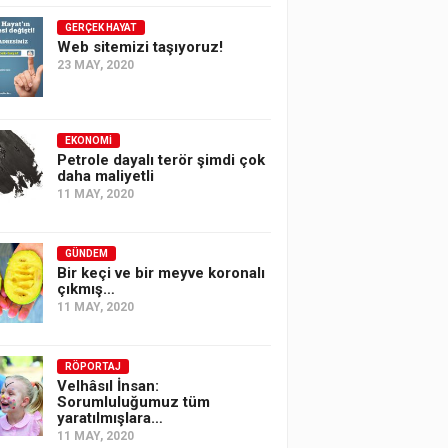
GERÇEK HAYAT
Web sitemizi taşıyoruz!
23 MAY, 2020
EKONOMI
Petrole dayalı terör şimdi çok
daha maliyetli
11 MAY, 2020
GÜNDEM
Bir keçi ve bir meyve koronalı
çıkmış…
11 MAY, 2020
RÖPORTAJ
Velhâsıl İnsan:
Sorumluluğumuz tüm
yaratılmışlara…
11 MAY, 2020