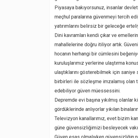
Piyasaya bakıyorsunuz, insanlar devletin
meçhul paralarına güvenmeyi tercih ediyo
yatırımlarını belirsiz bir geleceğe erteli
Dini kavramları kendi çıkar ve emelleri
mahallelerine doğru itiliyor artık. Güven
hocanın herhangi bir cümlesini beğeniy
kuruluşlarımız yerlerine ulaştırma konus
ulaştıklarını gösterebilmek için saniye 
birbirleri ile sözleşme imzalamış olan 
edebiliyor güven müessessini.
Depremde evi başına yıkılmış olanlar kir
gördüklerinde anlıyorlar yıkılan binalar
Televizyon kanallarımız, evet bizim kana
güne güvensizliğimizi besleyecek vakıal
Güven esas olmalıyken güvensizliğin no