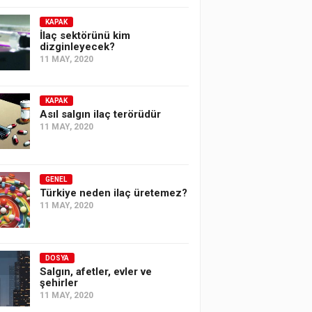
KAPAK
İlaç sektörünü kim
dizginleyecek?
11 MAY, 2020
KAPAK
Asıl salgın ilaç terörüdür
11 MAY, 2020
GENEL
Türkiye neden ilaç üretemez?
11 MAY, 2020
DOSYA
Salgın, afetler, evler ve
şehirler
11 MAY, 2020