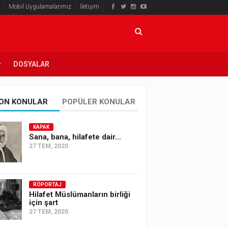
Mobil Uygulamalarımız
İletişim
DOSYALAR
ON KONULAR
POPÜLER KONULAR
KAPAK
Sana, bana, hilafete dair…
27 TEM, 2020
RÖPORTAJ
Hilafet Müslümanların birliği
için şart
27 TEM, 2020