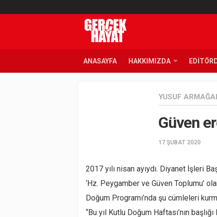
ANASAYFA
HAKKIMIZDA
EDITÖR
YUSUF ARMAĞA
Güven e
17 ŞUBAT 2020
2017 yılı nisan ayıydı. Diyanet İşleri 
‘Hz. Peygamber ve Güven Toplumu’ olar
Doğum Programı’nda şu cümleleri kurm
“Bu yıl Kutlu Doğum Haftası’nın başlı