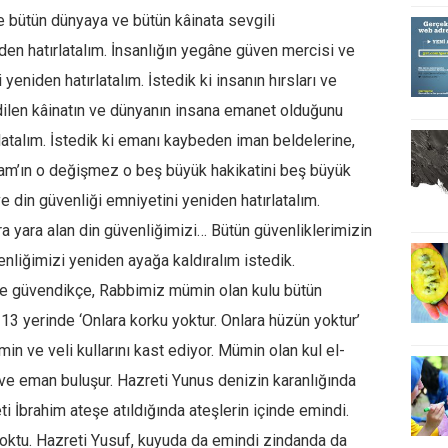
e bütün dünyaya ve bütün kâinata sevgili
den hatırlatalım. İnsanlığın yegâne güven mercisi ve
yeniden hatırlatalım. İstedik ki insanın hırsları ve
edilen kâinatın ve dünyanın insana emanet olduğunu
latalım. İstedik ki emanı kaybeden iman beldelerine,
lam’ın o değişmez o beş büyük hakikatini beş büyük
ve din güvenliği emniyetini yeniden hatırlatalım.
ara alan din güvenliğimizi… Bütün güvenliklerimizin
enliğimizi yeniden ayağa kaldıralım istedik.
ine güvendikçe, Rabbimiz mümin olan kulu bütün
n 13 yerinde ‘Onlara korku yoktur. Onlara hüzün yoktur’
 ve veli kullarını kast ediyor. Mümin olan kul el-
e eman buluşur. Hazreti Yunus denizin karanlığında
ti İbrahim ateşe atıldığında ateşlerin içinde emindi.
oktu. Hazreti Yusuf, kuyuda da emindi zindanda da