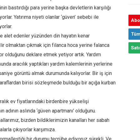
in bastırdığı para yerine başka devletlerin karşılığı
rlar. Yatırıma niyeti olanlar ‘güven’ sebebi ile
Abon
yorlar.
Tüm
ne alet edenler yüzünden din hayatın kenar
ilir olmaktan çıkmak için filanca hoca yerine falanca
Satı
or olduğunu deklare etmek yetiyor artık. Yardım
unda aracılık yaptıkları yardım kalemlerinin yerlerine
saniye görüntü almak durumunda kalıyorlar. Bir iş için
taraflardan birisi sözleşmede bulduğu bir açığa kurban
alık ev fiyatlarındaki birdenbire yükselişi
ının adının aslında ‘güven apartmanı’ olduğunu.
llarımız, bizden bildiklerimizin kanalları her sabah
arla çıkıyorlar karşımıza.
rmalleştiği bir durumu tecrübe ediyoruz sürekli. Ve