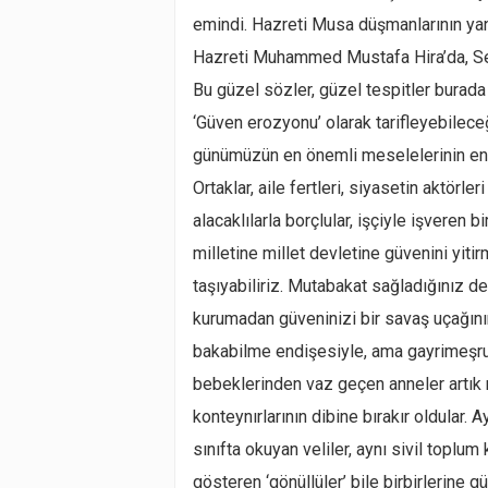
emindi. Hazreti Musa düşmanlarının yan
Hazreti Muhammed Mustafa Hira’da, Sev
Bu güzel sözler, güzel tespitler burada
‘Güven erozyonu’ olarak tarifleyebilece
günümüzün en önemli meselelerinin en 
Ortaklar, aile fertleri, siyasetin aktörleri 
alacaklılarla borçlular, işçiyle işveren
milletine millet devletine güvenini yiti
taşıyabiliriz. Mutabakat sağladığınız 
kurumadan güveninizi bir savaş uçağın
bakabilme endişesiyle, ama gayrimeşru i
bebeklerinden vaz geçen anneler artık 
konteynırlarının dibine bırakır oldular. 
sınıfta okuyan veliler, aynı sivil toplum 
gösteren ‘gönüllüler’ bile birbirlerine g