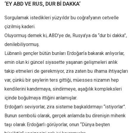
Amerika
‘EY ABD VE RUS, DUR Bİ DAKKA’
Avustralya
Sorgulamak istedikleri yüzyıldır bu coğrafyanın cetvelle
Tarih
çizilmiş kaderi.
Düşünce
Oluyormuş demek ki, ABD’ye de, Rusya’ya da “dur bi dakka”,
Dosyalar
denilebiliyormuş.
Lübnanlı gençler bütün bunları Erdoğan’a bakarak anlıyorlar,
emin olun ki güncel siyasette yaşanan gelişmeleri anlık
takip etmeleri de gerekmiyor, zira zaten bu ilhama ihtiyaçları
var, çünkü bir şeylerin ters gittiği, müesses nizamın hep
kendilerini kandırmaya, sindirmeye, aşağılık kompleksleri
içinde boğulmaya ittiğini anlamışlar.
Erdoğan’ı seviyorlar, zira sisteme başkaldırmayı “istiyorlar”.
Bunun sembolü olarak, gerçek anlamda bu direnişin mihenk
taşı olarak Erdoğan’ı görüyorlar, onun “Dünya beşten