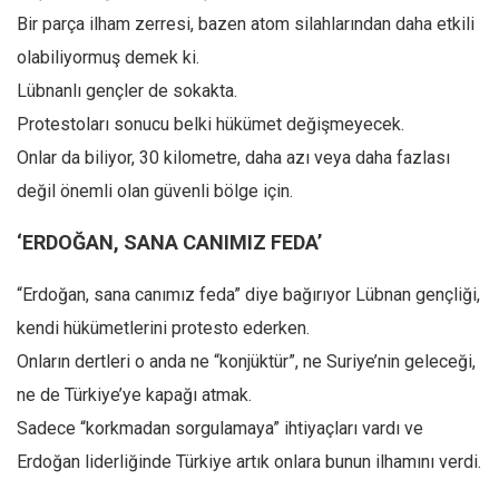
Bir parça ilham zerresi, bazen atom silahlarından daha etkili
Ekonomi
olabiliyormuş demek ki.
Spor
Lübnanlı gençler de sokakta.
Manzara
Protestoları sonucu belki hükümet değişmeyecek.
Sağlık
Onlar da biliyor, 30 kilometre, daha azı veya daha fazlası
Gıda-Beslenme
değil önemli olan güvenli bölge için.
Hayat
‘ERDOĞAN, SANA CANIMIZ FEDA’
Türkiye
Siyaset
“Erdoğan, sana canımız feda” diye bağırıyor Lübnan gençliği,
Dünya
kendi hükümetlerini protesto ederken.
Avrupa
Onların dertleri o anda ne “konjüktür”, ne Suriye’nin geleceği,
ne de Türkiye’ye kapağı atmak.
Asya
Sadece “korkmadan sorgulamaya” ihtiyaçları vardı ve
Afrika
Erdoğan liderliğinde Türkiye artık onlara bunun ilhamını verdi.
İslam Dünyası