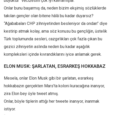
büyüktür” vecizesini çok iyi kavramışlar.
Onlar bunu başarmış da, neden bizim ekşimiş sözlüklerde
takılan gençler olan bitene hâlâ bu kadar duyarsız?
“Ağababaları CHP zihniyetinden besleniyor da ondan” diye
kestirip atmak kolay, ama söz konusu bu gençliğin, üstelik
Türk toplumunda sesleri, cazgırlıkları çok fazla çıkan bu
gezici zihniyetin aslında neden bu kadar aşağılık
kompleksleri içinde kıvrandıklarını iyice anlamak gerek.
ELON MUSK: ŞARLATAN, ESRARKEŞ HOKKABAZ
Mesela, onlar Elon Musk gibi bir şarlatan, esrarkeş
hokkabazın gerçekten Mars’ta koloni kuracağına inanıyor,
zira Elon bey öyle tweet atmış.
Onlar, böyle tiplerin attığı her tweete inanıyor, inanmak
istiyor.