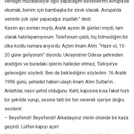
verdiğin mücadeleyle ilgili yapacağım bestelerimi Avrupa’da
Amerika
okumak, benim için bambaşka bir zevk olacak. Avrupa’da
Avustralya
seninle çok işler yapacağız inşallah.” dedi.
Tarih
Kasım ayı sonları mıydı, Aralık ayının ilk günleri miydi, tam
Düşünce
olarak hatırlayamıyorum. Telefonum çaldı, hiç bilmediğim bir
Dosyalar
ülke kodlu numara arıyordu. Açtım İmam Alim. “Hazır ol, 15-
20 güne geliyorum” diyordu. Ukrayna’nın Odesa şehrinden
aradığını ve buradaki işlerini halleder etmez, Türkiye’ye
geleceğini söyledi. Ben de beklediğimi söyledim. 16 Aralık
1996 günü, şehadet haberi ulaştı İmam Alim Sultan’ın…
Anlattılar, nasıl şehid olduğunu. Katil, kapısına kısa fakat hızlı
bir şekilde vurup, sesine tatlı bir ton vererek içeriye doğru
seslenir:
– Beyefendi! Beyefendi! Arkadaşınız otelin önünde bir kaza
geçirdi. Lütfen kapıyı açın!