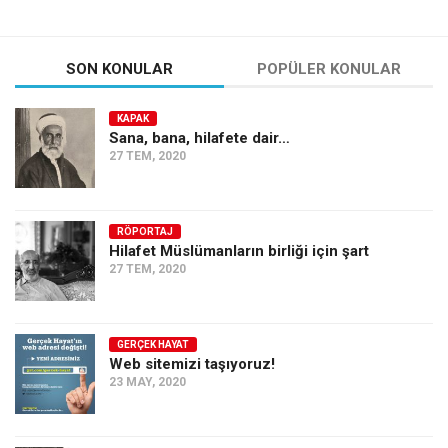
SON KONULAR
POPÜLER KONULAR
KAPAK
Sana, bana, hilafete dair…
27 TEM, 2020
RÖPORTAJ
Hilafet Müslümanların birliği için şart
27 TEM, 2020
GERÇEK HAYAT
Web sitemizi taşıyoruz!
23 MAY, 2020