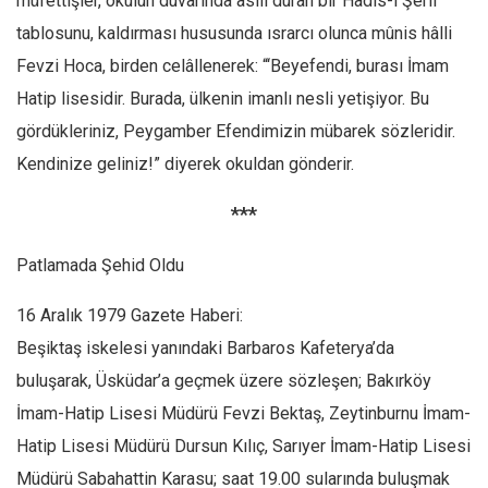
müfettişler, okulun duvarında asılı duran bir Hadis-i Şerif
tablosunu, kaldırması hususunda ısrarcı olunca mûnis hâlli
Fevzi Hoca, birden celâllenerek: “‘Beyefendi, burası İmam
Hatip lisesidir. Burada, ülkenin imanlı nesli yetişiyor. Bu
gördükleriniz, Peygamber Efendimizin mübarek sözleridir.
Kendinize geliniz!” diyerek okuldan gönderir.
***
Patlamada Şehid Oldu
16 Aralık 1979 Gazete Haberi:
Beşiktaş iskelesi yanındaki Barbaros Kafeterya’da
buluşarak, Üsküdar’a geçmek üzere sözleşen; Bakırköy
İmam-Hatip Lisesi Müdürü Fevzi Bektaş, Zeytinburnu İmam-
Hatip Lisesi Müdürü Dursun Kılıç, Sarıyer İmam-Hatip Lisesi
Müdürü Sabahattin Karasu; saat 19.00 sularında buluşmak