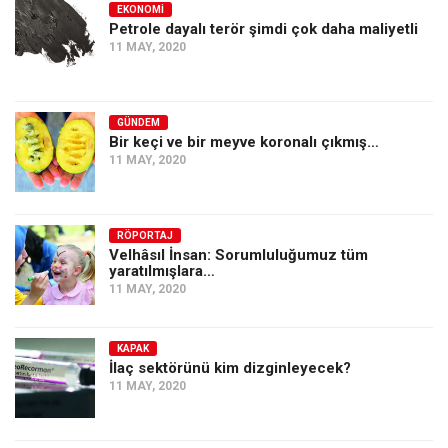
EKONOMI
Petrole dayalı terör şimdi çok daha maliyetli
11 MAY, 2020
GÜNDEM
Bir keçi ve bir meyve koronalı çıkmış…
11 MAY, 2020
RÖPORTAJ
Velhâsıl İnsan: Sorumluluğumuz tüm
yaratılmışlara…
11 MAY, 2020
KAPAK
İlaç sektörünü kim dizginleyecek?
11 MAY, 2020