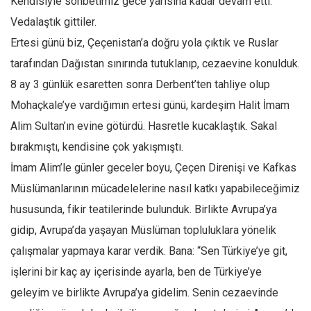
Kendisiyle sohbetimiz gece yarısına kadar devam etti.
Ekonomi
Vedalaştık gittiler.
Spor
Ertesi günü biz, Çeçenistan’a doğru yola çıktık ve Ruslar
tarafından Dağıstan sınırında tutuklanıp, cezaevine konulduk.
Manzara
8 ay 3 günlük esaretten sonra Derbent’ten tahliye olup
Sağlık
Mohaçkale’ye vardığımın ertesi günü, kardeşim Halit İmam
Gıda-Beslenme
Alim Sultan’ın evine götürdü. Hasretle kucaklaştık. Sakal
Hayat
bırakmıştı, kendisine çok yakışmıştı.
Türkiye
İmam Alim’le günler geceler boyu, Çeçen Direnişi ve Kafkas
Siyaset
Müslümanlarının mücadelelerine nasıl katkı yapabileceğimiz
Dünya
hususunda, fikir teatilerinde bulunduk. Birlikte Avrupa’ya
Avrupa
gidip, Avrupa’da yaşayan Müslüman topluluklara yönelik
Asya
çalışmalar yapmaya karar verdik. Bana: “Sen Türkiye’ye git,
Afrika
işlerini bir kaç ay içerisinde ayarla, ben de Türkiye’ye
geleyim ve birlikte Avrupa’ya gidelim. Senin cezaevinde
İslam Dünyası