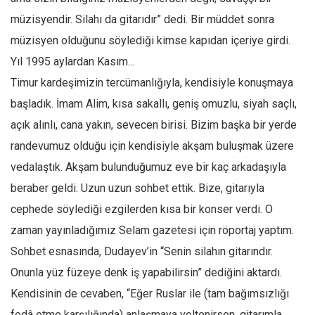
Facebook
müzisyendir. Silahı da gitarıdır” dedi. Bir müddet sonra
Instagram
müzisyen olduğunu söylediği kimse kapıdan içeriye girdi.
YouTube
Yıl 1995 aylardan Kasım…
Editörden
Timur kardeşimizin tercümanlığıyla, kendisiyle konuşmaya
başladık. İmam Alim, kısa sakallı, geniş omuzlu, siyah saçlı,
Yazarlar
açık alınlı, cana yakın, sevecen birisi. Bizim başka bir yerde
Kemal Özer
randevumuz olduğu için kendisiyle akşam buluşmak üzere
Mahmut Toptaş
vedalaştık. Akşam bulunduğumuz eve bir kaç arkadaşıyla
Yvonne Ridley
beraber geldi. Uzun uzun sohbet ettik. Bize, gitarıyla
Barış Tarımcıoğlu
cephede söylediği ezgilerden kısa bir konser verdi. O
Ömer Kayani
zaman yayınladığımız Selam gazetesi için röportaj yaptım.
Yusuf Armağan
Sohbet esnasında, Dudayev’in “Senin silahın gitarındır.
Hasanali Yıldırım
Onunla yüz füzeye denk iş yapabilirsin” dediğini aktardı.
Leyla Şerif Emin
Kendisinin de cevaben, “Eğer Ruslar ile (tam bağımsızlığı
fedâ etme karşılığında) anlaşmaya yeltenirsen, gitarımla
Selçuk Türkyılmaz