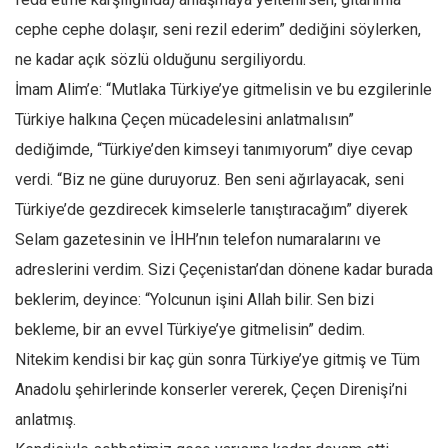
cephe cephe dolaşır, seni rezil ederim” dediğini söylerken,
Mehmet Ali Tekin
ne kadar açık sözlü olduğunu sergiliyordu.
Abir E. Nahas
İmam Alim’e: “Mutlaka Türkiye’ye gitmelisin ve bu ezgilerinle
Amina S. Jenenkovic
Türkiye halkına Çeçen mücadelesini anlatmalısın”
Bağdagül Öz
dediğimde, “Türkiye’den kimseyi tanımıyorum” diye cevap
Esra Elönü
verdi. “Biz ne güne duruyoruz. Ben seni ağırlayacak, seni
» Yazar arşivi
Türkiye’de gezdirecek kimselerle tanıştıracağım” diyerek
Bu Sayı
Selam gazetesinin ve İHH’nın telefon numaralarını ve
adreslerini verdim. Sizi Çeçenistan’dan dönene kadar burada
Tüm Sayılar
beklerim, deyince: “Yolcunun işini Allah bilir. Sen bizi
Kategoriler
bekleme, bir an evvel Türkiye’ye gitmelisin” dedim.
Kültür Sanat
Nitekim kendisi bir kaç gün sonra Türkiye’ye gitmiş ve Tüm
Kitap
Anadolu şehirlerinde konserler vererek, Çeçen Direnişi’ni
Karisi kitap sualleri
anlatmış.
7 soruda bu hafta