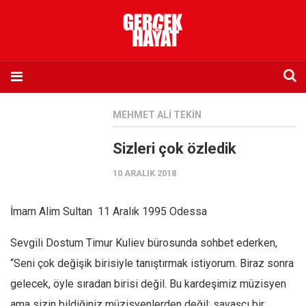
Anasayfa
MEHMET ALI TEKIN
Hakkımızda
Sizleri çok özledik
Künye
10 ARALIK 2018
İletişim
Abone olmak istiyorum
İmam Alim Sultan 11 Aralık 1995 Odessa
Satış noktası listesi
Sevgili Dostum Timur Kuliev bürosunda sohbet ederken,
Eksik sayıların temini
“Seni çok değişik birisiyle tanıştırmak istiyorum. Biraz sonra
Sosyal Medya
gelecek, öyle sıradan birisi değil. Bu kardeşimiz müzisyen
Twitter
ama sizin bildiğiniz müzisyenlerden değil; savaşçı bir