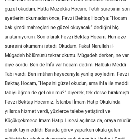
güzel okudum. Hatta Müzekka Hocam, Fetih suresinin son
ayetlerini okumadan önce, Fevzi Bektaş Hoca’ya: “Hocam
bak şimdi mahreçleri ne güzel okuyacak” dediğini hiç
unutamıyorum. Son olarak Fevzi Bektaş Hocam, Hümeze
suresini okumamı istedi. Okudum. Fakat Narullah il-
Mûgadeh bölümünü tekrar okuttu. Mûgadeh derken, ne var
diye sordu. Ben de İhfa var hocam dedim. Hâlbuki Meddi
Tabi vardı. Ben imtihan heyecanıyla yanlış söyledim. Fevzi
Bektaş Hocam, “Hepsini güzel okudun, ama ihfa ile meddi
tabiyi öğren de gel olur mu?” diyerek, tek derse bırakmıştı.
Fevzi Bektaş Hocamız, İstanbul İmam Hatip Okulu’nda
yıllarca hizmet verdi, yüzlerce talebe yetiştirdi ve
Küçükçekmece İmam Hatip Lisesi açılınca da, oraya müdür
olarak tayin edildi. Burada görev yaparken okula gelen