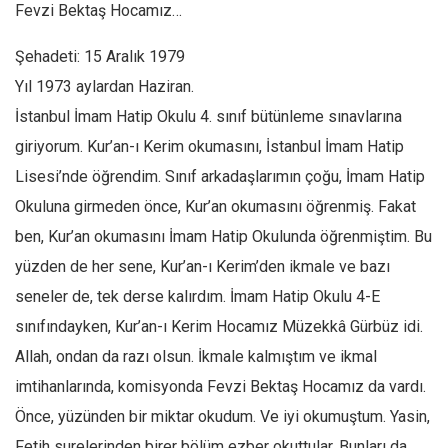
Fevzi Bektaş Hocamız…
Şehadeti: 15 Aralık 1979
Yıl 1973 aylardan Haziran.
İstanbul İmam Hatip Okulu 4. sınıf bütünleme sınavlarına
giriyorum. Kur’an-ı Kerim okumasını, İstanbul İmam Hatip
Lisesi’nde öğrendim. Sınıf arkadaşlarımın çoğu, İmam Hatip
Okuluna girmeden önce, Kur’an okumasını öğrenmiş. Fakat
ben, Kur’an okumasını İmam Hatip Okulunda öğrenmiştim. Bu
yüzden de her sene, Kur’an-ı Kerim’den ikmale ve bazı
seneler de, tek derse kalırdım. İmam Hatip Okulu 4-E
sınıfındayken, Kur’an-ı Kerim Hocamız Müzekkâ Gürbüz idi.
Allah, ondan da razı olsun. İkmale kalmıştım ve ikmal
imtihanlarında, komisyonda Fevzi Bektaş Hocamız da vardı.
Önce, yüzünden bir miktar okudum. Ve iyi okumuştum. Yasin,
Fetih surelerinden birer bölüm ezber okuttular. Bunları da