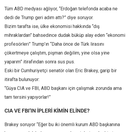
Amerika
Tüm ABD medyası ağlıyor, “Erdoğan telefonda acaba ne
Avustralya
dedi de Trump geri adım attı?” diye soruyor.
Tarih
Bizim tarafta ise, ülke ekonomisi hakkında “dış
Düşünce
mihraklardan” bahsedince dudak büküp alay eden “ekonomi
Dosyalar
profesörleri” Trump’ın “Daha önce de Türk lirasını
çökertmeye çalıştım, pişman değilim, yine olsa yine
yaparım” itirafından sonra sus pus.
Eski bir Cumhuriyetçi senatör olan Eric Brakey, garip bir
itirafta bulunuyor:
“Güya CIA ve FBI, ABD başkanı için çalışmak zorunda ama
tam tersini yapıyorlar!”
CIA VE FBI’IN İPLERİ KİMİN ELİNDE?
Brakey soruyor “Eğer bu iki önemli kurum ABD başkanına