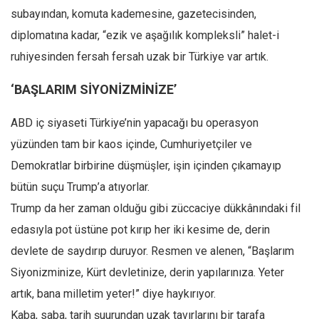
subayından, komuta kademesine, gazetecisinden,
Mehmet Ali Tekin
diplomatına kadar, “ezik ve aşağılık kompleksli” halet-i
Abir E. Nahas
ruhiyesinden fersah fersah uzak bir Türkiye var artık.
Amina S. Jenenkovic
‘BAŞLARIM SİYONİZMİNİZE’
Bağdagül Öz
Esra Elönü
ABD iç siyaseti Türkiye’nin yapacağı bu operasyon
» Yazar arşivi
yüzünden tam bir kaos içinde, Cumhuriyetçiler ve
Demokratlar birbirine düşmüşler, işin içinden çıkamayıp
Bu Sayı
bütün suçu Trump’a atıyorlar.
Tüm Sayılar
Trump da her zaman olduğu gibi züccaciye dükkânındaki fil
Kategoriler
edasıyla pot üstüne pot kırıp her iki kesime de, derin
Kültür Sanat
devlete de saydırıp duruyor. Resmen ve alenen, “Başlarım
Kitap
Siyonizminize, Kürt devletinize, derin yapılarınıza. Yeter
Karisi kitap sualleri
artık, bana milletim yeter!” diye haykırıyor.
7 soruda bu hafta
Kaba, saba, tarih şuurundan uzak tavırlarını bir tarafa