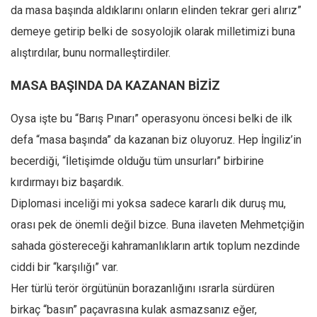
Facebook
da masa başında aldıklarını onların elinden tekrar geri alırız”
Instagram
demeye getirip belki de sosyolojik olarak milletimizi buna
alıştırdılar, bunu normalleştirdiler.
YouTube
Editörden
MASA BAŞINDA DA KAZANAN BİZİZ
Yazarlar
Oysa işte bu “Barış Pınarı” operasyonu öncesi belki de ilk
Kemal Özer
defa “masa başında” da kazanan biz oluyoruz. Hep İngiliz’in
Mahmut Toptaş
becerdiği, “İletişimde olduğu tüm unsurları” birbirine
Yvonne Ridley
kırdırmayı biz başardık.
Barış Tarımcıoğlu
Diplomasi inceliği mi yoksa sadece kararlı dik duruş mu,
Ömer Kayani
orası pek de önemli değil bizce. Buna ilaveten Mehmetçiğin
sahada göstereceği kahramanlıkların artık toplum nezdinde
Yusuf Armağan
ciddi bir “karşılığı” var.
Hasanali Yıldırım
Her türlü terör örgütünün borazanlığını ısrarla sürdüren
Leyla Şerif Emin
birkaç “basın” paçavrasına kulak asmazsanız eğer,
Selçuk Türkyılmaz