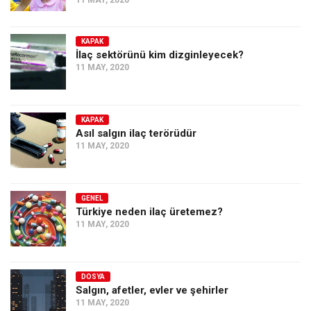
11 MAY, 2020
KAPAK
İlaç sektörünü kim dizginleyecek?
11 MAY, 2020
KAPAK
Asıl salgın ilaç terörüdür
11 MAY, 2020
GENEL
Türkiye neden ilaç üretemez?
11 MAY, 2020
DOSYA
Salgın, afetler, evler ve şehirler
11 MAY, 2020