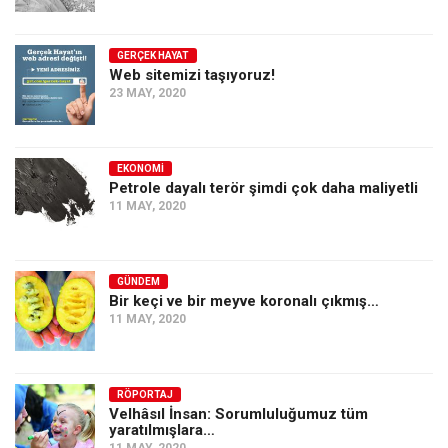
GERÇEK HAYAT
Web sitemizi taşıyoruz!
23 MAY, 2020
EKONOMI
Petrole dayalı terör şimdi çok daha maliyetli
11 MAY, 2020
GÜNDEM
Bir keçi ve bir meyve koronalı çıkmış…
11 MAY, 2020
RÖPORTAJ
Velhâsıl İnsan: Sorumluluğumuz tüm
yaratılmışlara…