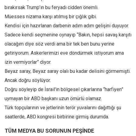
bırakırsak Trump’ın bu feryadı cidden önemli.
Ekonomi
Müesses nizama karşı atılmış bir çığlık gibi.
Spor
Kendisi için hazırlanan darbenin adım adım gelişini duyuyor.
Manzara
Sadece kendi seçmenine oynayıp “Bakın, hepsi savaş karşıtı
Sağlık
olacağım diye söz verdi ama bir tek ben bunu yerine
Gıda-Beslenme
getiriyorum. Askerlerimizi eve döndürmek istiyorum ama
Hayat
izin vermiyorlar” diyor.
Türkiye
Beyaz saray, Beyaz saray olalı bu kadar delisini görmemişti.
Siyaset
Ancak doğru söylüyor.
Dünya
Doğru söyleyip de İsrail’in bölgesel çıkarlarına “harfiyen”
Avrupa
uymayan bir ABD başkanı uzun ömürlü olamaz.
Türk topçularının ve jetlerinin terör yuvalarını dağıttığı şu
Asya
saatlerde, ABD kongresi birbirine girmiş durumda.
Afrika
İslam Dünyası
TÜM MEDYA BU SORUNUN PEŞİNDE