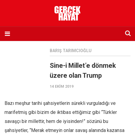
Anasayfa
BARIŞ TARIMCIOĞLU
Hakkımızda
Sine-i Millet’e dönmek
Künye
üzere olan Trump
İletişim
14 EKIM 2019
Abone olmak istiyorum
Satış noktası listesi
Bazı meşhur tarihi şahsiyetlerin sürekli vurguladığı ve
Eksik sayıların temini
marifetmiş gibi bizim de iktibas ettiğimiz gibi “Türkler
Sosyal Medya
savaşçı bir millettir, hem de iyisinden!” sözünü bu
Twitter
şahsiyetler, “Merak etmeyin onlar savaş alanında kazansa