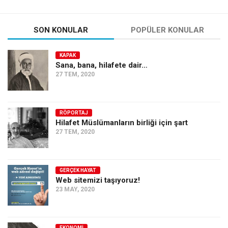
SON KONULAR
POPÜLER KONULAR
KAPAK
Sana, bana, hilafete dair…
27 TEM, 2020
RÖPORTAJ
Hilafet Müslümanların birliği için şart
27 TEM, 2020
GERÇEK HAYAT
Web sitemizi taşıyoruz!
23 MAY, 2020
EKONOMI