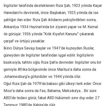
Amerika
İngilizler tarafında desteklenen Rıza Şah, 1923 yılında Kaçar
Avustralya
Hanedanı’nı devirerek, önce Başbakan, 1925 yılında da ise
Tarih
şahlığın ilan eder. Rıza Şah iktidarını pekiştirdikten sonra,
Düşünce
Ankara’ya 1934 Haziran’ında bir ziyaret yapar ve M. Kemal
Dosyalar
ile görüşür. 1936 yılında “Kılık Kıyafet Kanunu” çıkararak
çarşaf ve örtüyü yasaklar.
İkinci Dünya Savaşı başlar ve 1941’de kuzeyden Ruslar,
güneyden de İngilizler tarafından işgal edilir. İngilizlerin
baskısıyla, tahtını oğlu Rıza Şah’a devreder. İngilizler onu bir
gemiyle Afrika bölgesinde önce Maritus’a daha sonra da
Johannesburg’a götürdüler ve 1944 yılında ölür.
Oğul Rıza Şah da 1979’da babası gibi ülkeyi terk eder. Önce
Mısır’a daha sonra da Fas, Bahama, Meksika’ya… Bir süre
ABD’de tedavi görür, fakat ABD hükümeti sınır dışı eder. 27
Temmuz 1980’de Kahire’de ölür.