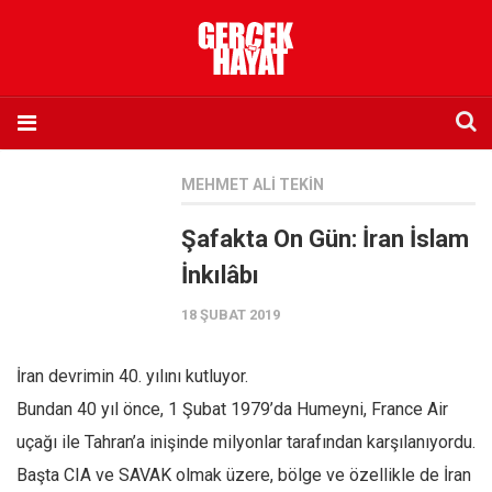
Anasayfa
MEHMET ALI TEKIN
Hakkımızda
Şafakta On Gün: İran İslam
Künye
İnkılâbı
İletişim
18 ŞUBAT 2019
Abone olmak istiyorum
Satış noktası listesi
İran devrimin 40. yılını kutluyor.
Eksik sayıların temini
Bundan 40 yıl önce, 1 Şubat 1979’da Humeyni, France Air
Sosyal Medya
uçağı ile Tahran’a inişinde milyonlar tarafından karşılanıyordu.
Twitter
Başta CIA ve SAVAK olmak üzere, bölge ve özellikle de İran