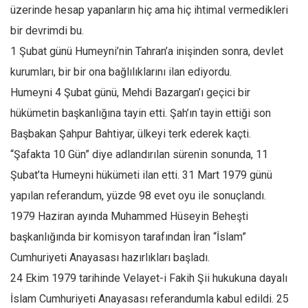
Facebook
üzerinde hesap yapanların hiç ama hiç ihtimal vermedikleri
Instagram
bir devrimdi bu.
1 Şubat günü Humeyni’nin Tahran’a inişinden sonra, devlet
YouTube
kurumları, bir bir ona bağlılıklarını ilan ediyordu.
Editörden
Humeyni 4 Şubat günü, Mehdi Bazargan’ı geçici bir
Yazarlar
hükümetin başkanlığına tayin etti. Şah’ın tayin ettiği son
Kemal Özer
Başbakan Şahpur Bahtiyar, ülkeyi terk ederek kaçti.
Mahmut Toptaş
“Şafakta 10 Gün” diye adlandırılan sürenin sonunda, 11
Yvonne Ridley
Şubat’ta Humeyni hükümeti ilan etti. 31 Mart 1979 günü
Barış Tarımcıoğlu
yapılan referandum, yüzde 98 evet oyu ile sonuçlandı.
1979 Haziran ayında Muhammed Hüseyin Beheşti
Ömer Kayani
başkanlığında bir komisyon tarafından İran “İslam”
Yusuf Armağan
Cumhuriyeti Anayasası hazırlıkları başladı.
Hasanali Yıldırım
24 Ekim 1979 tarihinde Velayet-i Fakih Şii hukukuna dayalı
Leyla Şerif Emin
İslam Cumhuriyeti Anayasası referandumla kabul edildi. 25
Selçuk Türkyılmaz