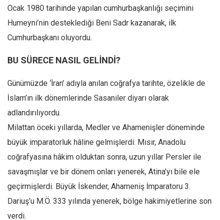
Ocak 1980 tarihinde yapılan cumhurbaşkanlığı seçimini
Mehmet Ali Tekin
Humeyni’nin desteklediği Beni Sadr kazanarak, ilk
Abir E. Nahas
Cumhurbaşkanı oluyordu.
Amina S. Jenenkovic
BU SÜRECE NASIL GELİNDİ?
Bağdagül Öz
Esra Elönü
Günümüzde ‘İran’ adıyla anılan coğrafya tarihte, özelikle de
» Yazar arşivi
İslam’ın ilk dönemlerinde Sasaniler diyarı olarak
adlandırılıyordu.
Bu Sayı
Milattan öceki yıllarda, Medler ve Ahamenişler döneminde
Tüm Sayılar
büyük imparatorluk hâline gelmişlerdi. Mısır, Anadolu
Kategoriler
coğrafyasına hâkim olduktan sonra, uzun yıllar Persler ile
Kültür Sanat
savaşmışlar ve bir dönem onları yenerek, Atina’yı bile ele
Kitap
geçirmişlerdi. Büyük İskender, Ahameniş İmparatoru 3.
Karisi kitap sualleri
Dariuş’u M.Ö. 333 yılında yenerek, bölge hakimiyetlerine son
verdi.
7 soruda bu hafta