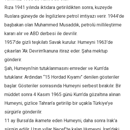
Rıza 1941 yılında iktidara getirildikten sonra, kuzeyde
Ruslara güneyde de İngilizlere petrol imtiyazı verir. 1944’de
başbakan olan Muhammed Musaddık, petrolü millileştirme
kararı alır ve ABD derbesi ile devrilir.
1957’de gizli teşkilatı Savak kurulur. Humeyni 1963’de
çıkaırlan ‘Ak Devrim’kanuna itiraz eder. Şaha mektup
gönderir.
Şah, Humeyni’nin tutuklanmasını emreder ve Kum’da
tutuklanır. Ardından “15 Hordad Kıyamı” denilen gösteriler
başlar. Gösteriler sonrasında Humeyni serbest bırakılır. Bir
müddet sonra 4 Kasım 1965 günü Kum’da gözaltına alınan
Humeyni, gizlice Tahran’a getirilip bir uçakla Türkiye’ye
sürgün’e gönderilir.
11 ay Bursa’da ikamete eden Humeyni, daha sonra Irak’a
sürgün edilir. Uzun yıllar Necef’te kalan Humeyni, İran’daki