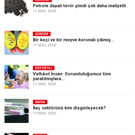
Petrole dayalı terör şimdi çok daha maliyetli
11 MAY, 2020
GÜNDEM
Bir keçi ve bir meyve koronalı çıkmış…
11 MAY, 2020
RÖPORTAJ
Velhâsıl İnsan: Sorumluluğumuz tüm
yaratılmışlara…
11 MAY, 2020
KAPAK
İlaç sektörünü kim dizginleyecek?
11 MAY, 2020