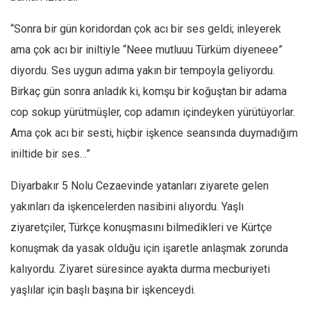
“
Sonra bir gün koridordan çok acı bir ses geldi; inleyerek
ama çok acı bir iniltiyle “Neee mutluuu Türküm diyeneee”
diyordu. Ses uygun adıma yakın bir tempoyla geliyordu.
Birkaç gün sonra anladık ki, komşu bir koğuştan bir adama
cop sokup yürütmüşler, cop adamın içindeyken yürütüyorlar.
Ama çok acı bir sesti, hiçbir işkence seansında duymadığım
iniltide bir ses…”
Diyarbakır 5 Nolu Cezaevinde yatanları ziyarete gelen
yakınları da işkencelerden nasibini alıyordu. Yaşlı
ziyaretçiler, Türkçe konuşmasını bilmedikleri ve Kürtçe
konuşmak da yasak olduğu için işaretle anlaşmak zorunda
kalıyordu. Ziyaret süresince ayakta durma mecburiyeti
yaşlılar için başlı başına bir işkenceydi.