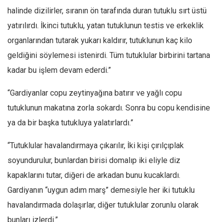
halinde dizilirler, sıranın ön tarafında duran tutuklu sırt üstü
yatırılırdı. İkinci tutuklu, yatan tutuklunun testis ve erkeklik
organlarından tutarak yukarı kaldırır, tutuklunun kaç kilo
geldiğini söylemesi istenirdi. Tüm tutuklular birbirini tartana
kadar bu işlem devam ederdi.”
“
Gardiyanlar copu zeytinyağına batırır ve yağlı copu
tutuklunun makatına zorla sokardı. Sonra bu copu kendisine
ya da bir başka tutukluya yalatırlardı.”
“
Tutuklular havalandırmaya çıkarılır, İki kişi çırılçıplak
soyundurulur, bunlardan birisi domalıp iki eliyle diz
kapaklarını tutar, diğeri de arkadan bunu kucaklardı.
Gardiyanın “uygun adım marş” demesiyle her iki tutuklu
havalandırmada dolaşırlar, diğer tutuklular zorunlu olarak
bunları izlerdi.”