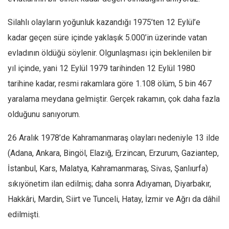
Mehmet Ali Tekin
Silahlı olayların yoğunluk kazandığı 1975’ten 12 Eylül’e
Abir E. Nahas
kadar geçen süre içinde yaklaşık 5.000’in üzerinde vatan
Amina S. Jenenkovic
evladının öldüğü söylenir. Olgunlaşması için beklenilen bir
Bağdagül Öz
yıl içinde, yani 12 Eylül 1979 tarihinden 12 Eylül 1980
tarihine kadar, resmi rakamlara göre 1.108 ölüm, 5 bin 467
Esra Elönü
yaralama meydana gelmiştir. Gerçek rakamın, çok daha fazla
» Yazar arşivi
olduğunu sanıyorum.
Bu Sayı
26 Aralık 1978’de Kahramanmaraş olayları nedeniyle 13 ilde
Tüm Sayılar
(Adana, Ankara, Bingöl, Elazığ, Erzincan, Erzurum, Gaziantep,
Kategoriler
İstanbul, Kars, Malatya, Kahramanmaraş, Sivas, Şanlıurfa)
Kültür Sanat
sıkıyönetim ilan edilmiş; daha sonra Adıyaman, Diyarbakır,
Kitap
Hakkâri, Mardin, Siirt ve Tunceli, Hatay, İzmir ve Ağrı da dâhil
Karisi kitap sualleri
edilmişti.
7 soruda bu hafta