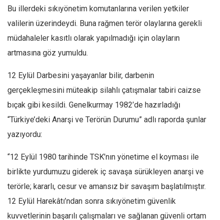
Bu illerdeki sıkıyönetim komutanlarına verilen yetkiler
Ekonomi
valilerin üzerindeydi. Buna rağmen terör olaylarına gerekli
Spor
müdahaleler kasıtlı olarak yapılmadığı için olayların
Manzara
artmasına göz yumuldu.
Sağlık
12 Eylül Darbesini yaşayanlar bilir, darbenin
Gıda-Beslenme
gerçekleşmesini müteakip silahlı çatışmalar tabiri caizse
Hayat
bıçak gibi kesildi. Genelkurmay 1982’de hazırladığı
Türkiye
“Türkiye’deki Anarşi ve Terörün Durumu” adlı raporda şunlar
Siyaset
yazıyordu:
Dünya
“12 Eylül 1980 tarihinde TSK’nın yönetime el koyması ile
Avrupa
birlikte yurdumuzu giderek iç savaşa sürükleyen anarşi ve
Asya
terörle; kararlı, cesur ve amansız bir savaşım başlatılmıştır.
Afrika
12 Eylül Harekâtı’ndan sonra sıkıyönetim güvenlik
İslam Dünyası
kuvvetlerinin başarılı çalışmaları ve sağlanan güvenli ortam