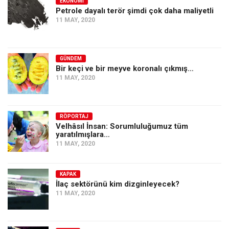
EKONOMI
Petrole dayalı terör şimdi çok daha maliyetli
11 MAY, 2020
GÜNDEM
Bir keçi ve bir meyve koronalı çıkmış…
11 MAY, 2020
RÖPORTAJ
Velhâsıl İnsan: Sorumluluğumuz tüm
yaratılmışlara…
11 MAY, 2020
KAPAK
İlaç sektörünü kim dizginleyecek?
11 MAY, 2020