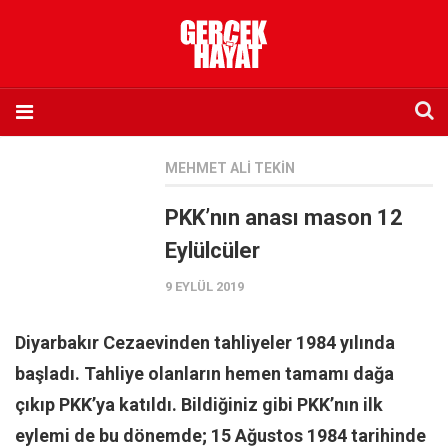
Anasayfa
MEHMET ALI TEKIN
Hakkımızda
PKK’nın anası mason 12
Künye
Eylülcüler
İletişim
9 EYLÜL 2019
Abone olmak istiyorum
Satış noktası listesi
Diyarbakır Cezaevinden tahliyeler 1984 yılında
Eksik sayıların temini
başladı. Tahliye olanların hemen tamamı dağa
Sosyal Medya
çıkıp PKK’ya katıldı. Bildiğiniz gibi PKK’nın ilk
Twitter
eylemi de bu dönemde; 15 Ağustos 1984 tarihinde