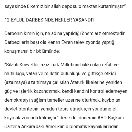
Amerika
sayesinde ülkemiz bir silah deposu olmaktan kurtarılmıştır.”
Avustralya
12 EYLÜL DARBESİNDE NERLER YAŞANDI?
Tarih
Düşünce
Darbenin kimin için, ne adına yapıldığı önem arz etmektedir.
Dosyalar
Darbecilerin başı ola Kenan Evren televizyonda yaptığı
konuşmanın bir bölümünde:
“
Silahlı Kuvvetler, aziz Türk Milletinin hakkı olan refah ve
mutluluğu, vatan ve milletin bütünlüğü ve gittikçe etkisi
(azalmaya) azaltılmaya çalışılan Atatürk ilkelerine yeniden
güç ve işlerlik kazandırmak, kendi kendini kontrol edemeyen
demokrasiyi sağlam temeller üzerine oturtmak, kaybolan
devlet otoritesini yeniden tesis etmek için yönetime el
koymak zorunda kalmıştır
” dese de; dönemin ABD Başkanı
Carter’a Ankara’daki Amerikan diplomatik kaynaklarından