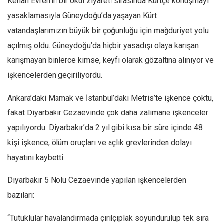
Kenan Evren’in bir okul ziyareti sırasında Kürtçe konuşmayı
yasaklamasıyla Güneydoğu’da yaşayan Kürt
vatandaşlarımızın büyük bir çoğunluğu için mağduriyet yolu
açılmış oldu. Güneydoğu’da hiçbir yasadışı olaya karışan
karışmayan binlerce kimse, keyfi olarak gözaltına alınıyor ve
işkencelerden geçiriliyordu.
Ankara’daki Mamak ve İstanbul’daki Metris’te işkence çoktu,
fakat Diyarbakır Cezaevinde çok daha zalimane işkenceler
yapılıyordu. Diyarbakır’da 2 yıl gibi kısa bir süre içinde 48
kişi işkence, ölüm oruçları ve açlık grevlerinden dolayı
hayatını kaybetti.
Diyarbakır 5 Nolu Cezaevinde yapılan işkencelerden
bazıları:
“
Tutuklular havalandırmada çırılçıplak soyundurulup tek sıra