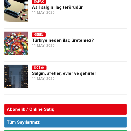
KAPAK
Asıl salgın ilaç terörüdür
11 MAY, 2020
GENEL
Türkiye neden ilaç üretemez?
11 MAY, 2020
DOSYA
Salgın, afetler, evler ve şehirler
11 MAY, 2020
Abonelik / Online Satış
Tüm Sayılarımız