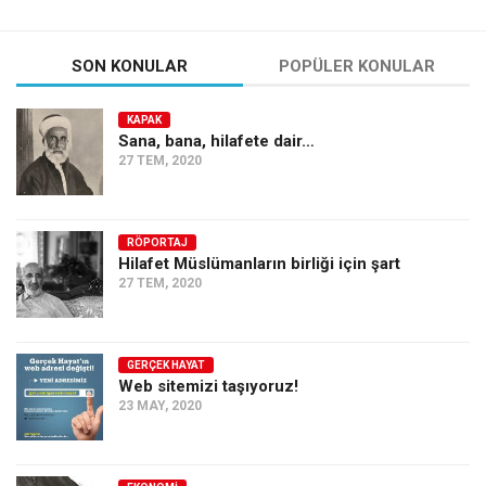
SON KONULAR
POPÜLER KONULAR
KAPAK
Sana, bana, hilafete dair…
27 TEM, 2020
RÖPORTAJ
Hilafet Müslümanların birliği için şart
27 TEM, 2020
GERÇEK HAYAT
Web sitemizi taşıyoruz!
23 MAY, 2020