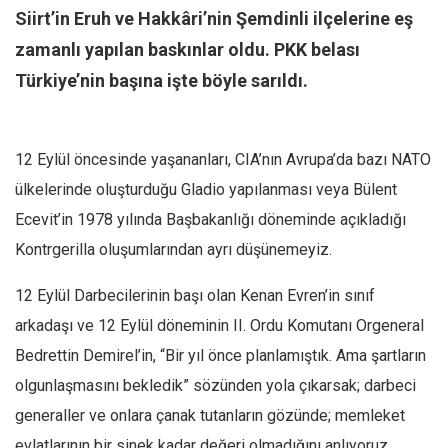
Facebook
Siirt’in Eruh ve Hakkâri’nin Şemdinli ilçelerine eş
Instagram
zamanlı yapılan baskınlar oldu. PKK belası
YouTube
Türkiye’nin başına işte böyle sarıldı.
Editörden
Yazarlar
12 Eylül öncesinde yaşananları, CIA’nın Avrupa’da bazı NATO
Kemal Özer
ülkelerinde oluşturduğu Gladio yapılanması veya Bülent
Mahmut Toptaş
Ecevit’in 1978 yılında Başbakanlığı döneminde açıkladığı
Kontrgerilla oluşumlarından ayrı düşünemeyiz.
Yvonne Ridley
Barış Tarımcıoğlu
12 Eylül Darbecilerinin başı olan Kenan Evren’in sınıf
Ömer Kayani
arkadaşı ve 12 Eylül döneminin II. Ordu Komutanı Orgeneral
Yusuf Armağan
Bedrettin Demirel’in,
“Bir yıl önce planlamıştık. Ama şartların
Hasanali Yıldırım
olgunlaşmasını bekledik”
sözünden yola çıkarsak; darbeci
Leyla Şerif Emin
generaller ve onlara çanak tutanların gözünde; memleket
evlatlarının bir sinek kadar değeri olmadığını anlıyoruz.
Selçuk Türkyılmaz