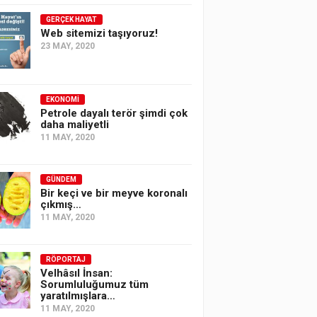
GERÇEK HAYAT
Web sitemizi taşıyoruz!
23 MAY, 2020
EKONOMI
Petrole dayalı terör şimdi çok
daha maliyetli
11 MAY, 2020
GÜNDEM
Bir keçi ve bir meyve koronalı
çıkmış…
11 MAY, 2020
RÖPORTAJ
Velhâsıl İnsan:
Sorumluluğumuz tüm
yaratılmışlara…
11 MAY, 2020