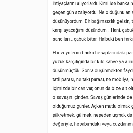
ihtiyaçlarını alıyorlardı. Kimi ise banka
geçen gün azalıyordu. Ne olduğunu an
düşünüyordum. Bir bağımsızlık gelsin, t
karşılayacağımı düşündüm… Hani, çabuk t
sancıları… çabuk biter. Halbuki ben fa
Ebeveynlerim banka hesaplarındaki para
yüzük karşılığında bir kilo kahve ya alın
düşünmüştük. Sonra düşünmekten fayda y
tatil parası, ne takı parası, ne mobilya
İçimizde bir can var, onun da bize ait o
o savaşın içinden. Savaş günlerinde d
olduğumuz günler. Açken mutlu olmak g
şükretmek, gülmek, neşeden uçmak da 
değeriyle, hesabımdaki veya cüzdanımd