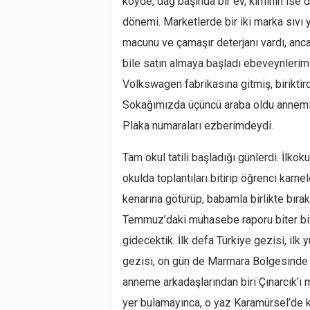
köyde, dağ başında bir ev, kiminin ise de
dönemi. Marketlerde bir iki marka sıvı ya
macunu ve çamaşır deterjanı vardı, anc
bile satın almaya başladı ebeveynlerim
Volkswagen fabrikasına gitmiş, biriktird
Sokağımızda üçüncü araba oldu annemin 
Plaka numaraları ezberimdeydi.
Tam okul tatili başladığı günlerdi. İlkoku
okulda toplantıları bitirip öğrenci karn
kenarına götürüp, babamla birlikte bırak
Temmuz’daki muhasebe raporu biter bit
gidecektik. İlk defa Türkiye gezisi, ilk
gezisi, on gün de Marmara Bölgesinde 
anneme arkadaşlarından biri Çınarcık’ı m
yer bulamayınca, o yaz Karamürsel’de ka