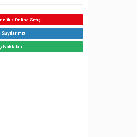
elik / Online Satış
 Sayılarımız
ş Noktaları