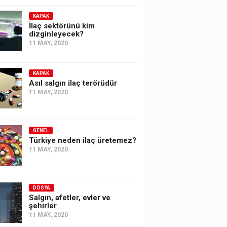
KAPAK
İlaç sektörünü kim
dizginleyecek?
11 MAY, 2020
KAPAK
Asıl salgın ilaç terörüdür
11 MAY, 2020
GENEL
Türkiye neden ilaç üretemez?
11 MAY, 2020
DOSYA
Salgın, afetler, evler ve
şehirler
11 MAY, 2020