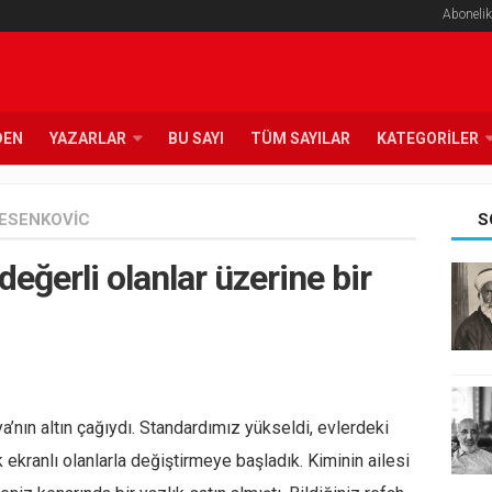
Abonelik
DEN
YAZARLAR
BU SAYI
TÜM SAYILAR
KATEGORILER
JESENKOVIC
S
eğerli olanlar üzerine bir
’nın altın çağıydı. Standardımız yükseldi, evlerdeki
 ekranlı olanlarla değiştirmeye başladık. Kiminin ailesi