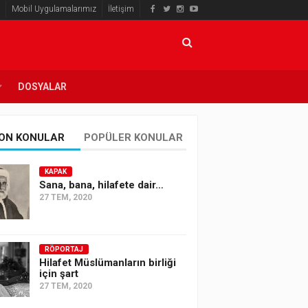
Mobil Uygulamalarımız
İletişim
DOSYALAR
ON KONULAR
POPÜLER KONULAR
KAPAK
Sana, bana, hilafete dair…
27 TEM, 2020
RÖPORTAJ
Hilafet Müslümanların birliği
için şart
27 TEM, 2020