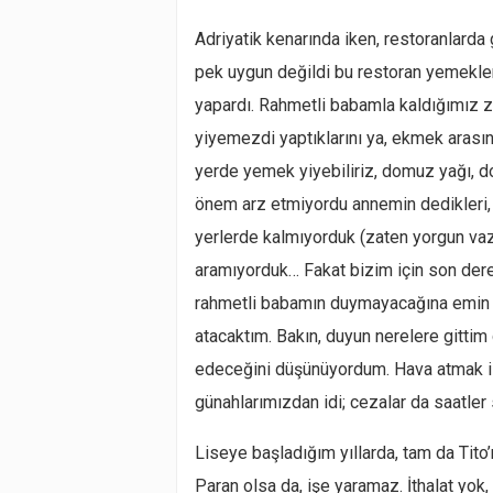
Adriyatik kenarında iken, restoranlarda
pek uygun değildi bu restoran yemekler
yapardı. Rahmetli babamla kaldığımız z
yiyemezdi yaptıklarını ya, ekmek arası
yerde yemek yiyebiliriz, domuz yağı, d
önem arz etmiyordu annemin dedikleri, 
yerlerde kalmıyorduk (zaten yorgun vaz
aramıyorduk… Fakat bizim için son derec
rahmetli babamın duymayacağına emin o
atacaktım. Bakın, duyun nerelere gittim
edeceğini düşünüyordum. Hava atmak is
günahlarımızdan idi; cezalar da saatler s
Liseye başladığım yıllarda, tam da Tito
Paran olsa da, işe yaramaz. İthalat yok, 