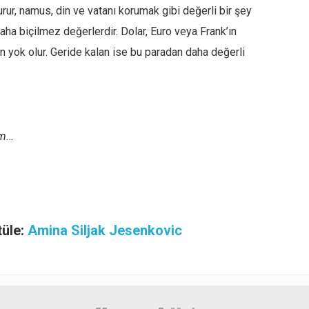
urur, namus, din ve vatanı korumak gibi değerli bir şey
 paha biçilmez değerlerdir. Dolar, Euro veya Frank’ın
ün yok olur. Geride kalan ise bu paradan daha değerli
im
…
tüle:
Amina Siljak Jesenkovic