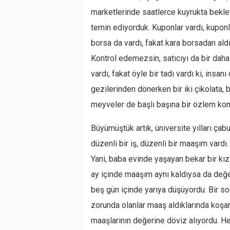
marketlerinde saatlerce kuyrukta bekley
temin ediyorduk. Kuponlar vardı, kuponla
borsa da vardı, fakat kara borsadan aldı
Kontrol edemezsin, satıcıyı da bir da
vardı, fakat öyle bir tadı vardı ki, insan
gezilerinden dönerken bir iki çikolata, 
meyveler de başlı başına bir özlem ko
Büyümüştük artık, üniversite yılları ça
düzenli bir iş, düzenli bir maaşım vard
Yani, baba evinde yaşayan bekar bir kız 
ay içinde maaşım aynı kaldıysa da değe
beş gün içinde yarıya düşüyordu. Bir so
zorunda olanlar maaş aldıklarında koşar
maaşlarının değerine döviz alıyordu. Her