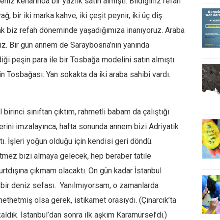
niz kenarında bir yazlık satın almıştı. Bildiğiniz refah
ğ, bir iki marka kahve, iki çeşit peynir, iki üç diş
ak biz refah döneminde yaşadığımıza inanıyoruz. Araba
iz. Bir gün annem de Saraybosna’nın yanında
iği peşin para ile bir Tosbağa modelini satın almıştı.
Tosbağası. Yan sokakta da iki araba sahibi vardı.
l birinci sınıftan çıktım, rahmetli babam da çalıştığı
elerini imzalayınca, hafta sonunda annem bizi Adriyatik
tı. İşleri yoğun olduğu için kendisi geri döndü.
mez bizi almaya gelecek, hep beraber tatile
 yurtdışına çıkmam olacaktı. On gün kadar İstanbul
bir deniz sefası. Yanılmıyorsam, o zamanlarda
ethetmiş olsa gerek, istikamet orasıydı. (Çınarcık’ta
ldık. İstanbul’dan sonra ilk aşkım Karamürsel’di.)