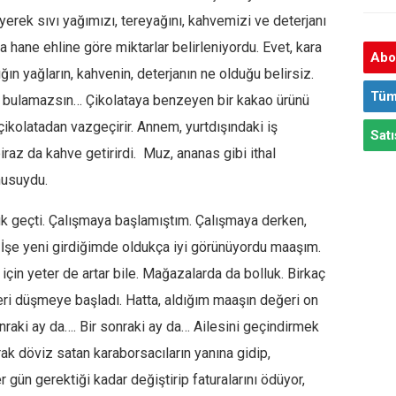
erek sıvı yağımızı, tereyağını, kahvemizi ve deterjanı
 hane ehline göre miktarlar belirleniyordu. Evet, kara
Abon
ğın yağların, kahvenin, deterjanın ne olduğu belirsiz.
Tüm
ha bulamazsın… Çikolataya benzeyen bir kakao ürünü
ı çikolatadan vazgeçirir. Annem, yurtdışındaki iş
Satı
biraz da kahve getirirdi. Muz, ananas gibi ithal
nusuydu.
buk geçti. Çalışmaya başlamıştım. Çalışmaya derken,
ı. İşe yeni girdiğimde oldukça iyi görünüyordu maaşım.
için yeter de artar bile. Mağazalarda da bolluk. Birkaç
ri düşmeye başladı. Hatta, aldığım maaşın değeri on
nraki ay da…. Bir sonraki ay da… Ailesini geçindirmek
ak döviz satan karaborsacıların yanına gidip,
 gün gerektiği kadar değiştirip faturalarını ödüyor,