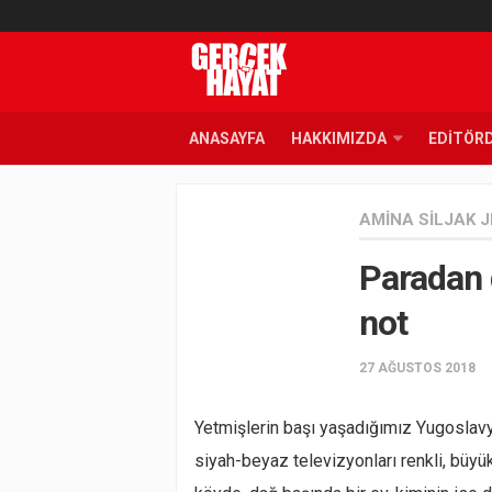
ANASAYFA
HAKKIMIZDA
EDITÖR
AMINA SILJAK 
Paradan d
not
27 AĞUSTOS 2018
Yetmişlerin başı yaşadığımız Yugoslavya
siyah-beyaz televizyonları renkli, büyük