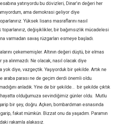
 hesabına yatırıyordu bu dövizleri, Dinar’ın değeri her
lamıyordum, ama demokrasi geliyor diye
oparlanırız. Yüksek lisans masraflarını nasıl
oparlanırız, değişiklikler, bir bağımsızlık mücadelesi
rkına varmadan savaş rüzgarları esmeye başladı.
larını çekememişler. Altının değeri düştü, bir elmas
ır ya alınmazdı. Ne olacak, nasıl olacak diye
ok diye, vazgeçtik. Yaşıyorduk bir şekilde. Artık ne
, ne araba parası ne de geçim derdi önemli oldu.
lmadığını anladık. Yine de bir şekilde… bir şekilde çıktık
e hayatta olduğumuza sevindiğimiz günler oldu. Mutlu
arip bir şey, doğru. Açken, bombardıman esnasında
garip, fakat mümkün. Bizzat onu da yaşadım. Paramın
aki rakamla alakasız.