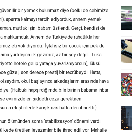
 güvenilir bir yemek bulunmaz diye (belki de cebimize
i), apartta kalmayı tercih ediyorduk, annem yemek
aman, mutfak işini babam üstlendi. Gerçi, kendisi de
na mahkumduk. Annem de Türkiye’de rahatlıkla her
omuz eti yok diyordu. İştahsız bir çocuk için pek de
ama yurtdışına ilk gezimiz, az bir şey değil… Lüks
iyette hotele gelip yatağa yuvarlanıyorsun), lüksü
e güzel, son derece prestij bir tecrübeydi. Hatta,
lsaydım, okul başlayınca arkadaşlarım arasında hava
 diye. (Halbuki hapşırdığımda bile birinin babama ihbar
e evimizde en şiddetli ceza gerektiren
üren eleştirilerle karışık nasihatlerden ibaretti.)
’nun ölümünden sonra ‘stabilizasyon’ dönemi vardı.
ülkede üretilen levazımlar bile ihraç ediliyor. Mahalle