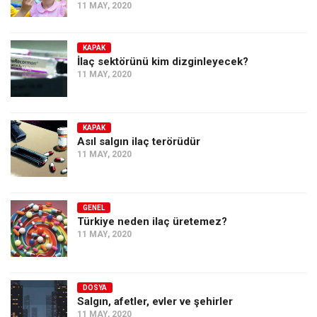
11 MAY, 2020
KAPAK
İlaç sektörünü kim dizginleyecek?
11 MAY, 2020
KAPAK
Asıl salgın ilaç terörüdür
11 MAY, 2020
GENEL
Türkiye neden ilaç üretemez?
11 MAY, 2020
DOSYA
Salgın, afetler, evler ve şehirler
11 MAY, 2020