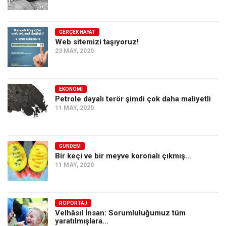
GERÇEK HAYAT
Web sitemizi taşıyoruz!
23 MAY, 2020
EKONOMI
Petrole dayalı terör şimdi çok daha maliyetli
11 MAY, 2020
GÜNDEM
Bir keçi ve bir meyve koronalı çıkmış…
11 MAY, 2020
RÖPORTAJ
Velhâsıl İnsan: Sorumluluğumuz tüm
yaratılmışlara…