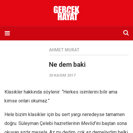
Anasayfa
AHMET MURAT
Hakkımızda
Ne dem baki
Künye
20 KASIM 2017
İletişim
Abone olmak istiyorum
Klasikler hakkında söylenir: “Herkes isimlerini bilir ama
Satış noktası listesi
kimse onları okumaz.”
Eksik sayıların temini
Hele bizim klasikler için bu sert yargı neredeyse tamamen
Sosyal Medya
doğru. Süleyman Çelebi hazretlerinin
Mevlid
’ini baştan sona
Twitter
okuyan azdır mesela. Az mı dedim, çok az demeliydim belki