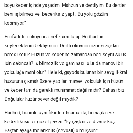
boyu keder içinde yaşadım. Mahzun ve dertliyim. Bu dertler
Mehmet Ali Tekin
beni iş bilmez ve beceriksiz yaptı. Bu yolu gözüm
Abir E. Nahas
kesmiyor.”
Amina S. Jenenkovic
Bu ifadeleri okuyunca, nefesimi tutup Hüdhüd’ün
Bağdagül Öz
söyleceklerini bekliyorum. Dertli olmanın manevi açıdan
Esra Elönü
neresi kötü? Hüzün ve keder ne zamandan beri seyrü süluk
» Yazar arşivi
için sakıncalı? İş bilmezlik ve gam nasıl olur da manevi bir
Bu Sayı
yolculuğa mani olur? Hele ki, gaybda bulunan bir sevgili-kral
Tüm Sayılar
huzuruna çıkmak üzere yapılan manevi yolculuk için hüzün
ve keder tam da gerekli mühimmat değil midir? Dahası biz
Kategoriler
Doğulular hüzünsever değil miydik?
Kültür Sanat
Kitap
Hüdhüd, bizimle aynı fikirde olmamalı ki, bu şaşkın ve
Karisi kitap sualleri
kederli kuşu bir güzel paylar: “Ey şaşkın ve divane kuş.
Baştan ayağa melankolik (sevdalı) olmuşsun.”
7 soruda bu hafta