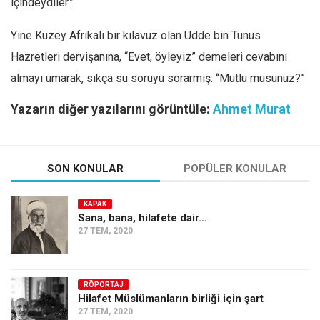
içindeydiler.”
Yine Kuzey Afrikalı bir kılavuz olan Udde bin Tunus
Hazretleri dervişanına, “Evet, öyleyiz” demeleri cevabını
almayı umarak, sıkça su soruyu sorarmış: “Mutlu musunuz?”
Yazarın diğer yazılarını görüntüle:
Ahmet Murat
SON KONULAR
POPÜLER KONULAR
KAPAK
Sana, bana, hilafete dair…
27 TEM, 2020
RÖPORTAJ
Hilafet Müslümanların birliği için şart
27 TEM, 2020