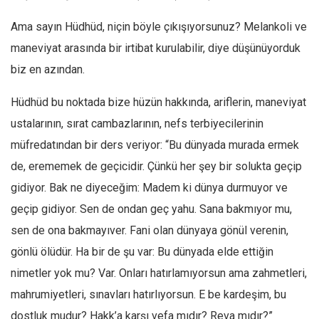
Ekonomi
Ama sayın Hüdhüd, niçin böyle çıkışıyorsunuz? Melankoli ve
Spor
maneviyat arasında bir irtibat kurulabilir, diye düşünüyorduk
Manzara
biz en azından.
Sağlık
Hüdhüd bu noktada bize hüzün hakkında, ariflerin, maneviyat
Gıda-Beslenme
ustalarının, sırat cambazlarının, nefs terbiyecilerinin
Hayat
müfredatından bir ders veriyor: “Bu dünyada murada ermek
Türkiye
de, erememek de geçicidir. Çünkü her şey bir solukta geçip
Siyaset
gidiyor. Bak ne diyeceğim: Madem ki dünya durmuyor ve
Dünya
geçip gidiyor. Sen de ondan geç yahu. Sana bakmıyor mu,
Avrupa
sen de ona bakmayıver. Fani olan dünyaya gönül verenin,
gönlü ölüdür. Ha bir de şu var: Bu dünyada elde ettiğin
Asya
nimetler yok mu? Var. Onları hatırlamıyorsun ama zahmetleri,
Afrika
mahrumiyetleri, sınavları hatırlıyorsun. E be kardeşim, bu
İslam Dünyası
dostluk mudur? Hakk’a karşı vefa mıdır? Reva mıdır?”