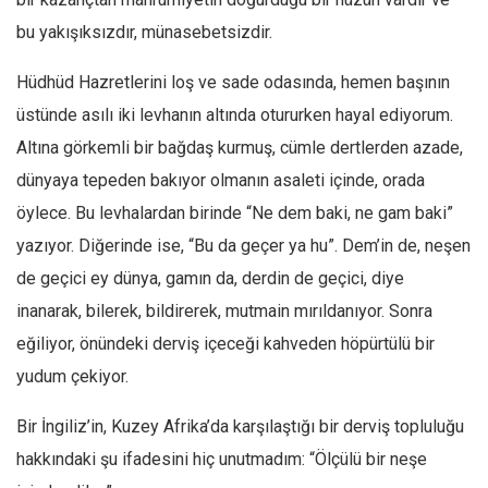
bu yakışıksızdır, münasebetsizdir.
Hüdhüd Hazretlerini loş ve sade odasında, hemen başının
üstünde asılı iki levhanın altında otururken hayal ediyorum.
Altına görkemli bir bağdaş kurmuş, cümle dertlerden azade,
dünyaya tepeden bakıyor olmanın asaleti içinde, orada
öylece. Bu levhalardan birinde “Ne dem baki, ne gam baki”
yazıyor. Diğerinde ise, “Bu da geçer ya hu”. Dem’in de, neşen
de geçici ey dünya, gamın da, derdin de geçici, diye
inanarak, bilerek, bildirerek, mutmain mırıldanıyor. Sonra
eğiliyor, önündeki derviş içeceği kahveden höpürtülü bir
yudum çekiyor.
Bir İngiliz’in, Kuzey Afrika’da karşılaştığı bir derviş topluluğu
hakkındaki şu ifadesini hiç unutmadım: “Ölçülü bir neşe