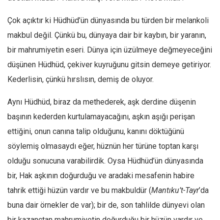
Amerika
Avustralya
Çok açıktır ki Hüdhüd’ün dünyasında bu türden bir melankoli
makbul değil. Çünkü bu, dünyaya dair bir kaybın, bir yaranın,
Tarih
bir mahrumiyetin eseri. Dünya için üzülmeye değmeyeceğini
Düşünce
düşünen Hüdhüd, çekiver kuyruğunu gitsin demeye getiriyor.
Dosyalar
Kederlisin, çünkü hırslısın, demiş de oluyor.
Aynı Hüdhüd, biraz da methederek, aşk derdine düşenin
başının kederden kurtulamayacağını, aşkın aşığı perişan
ettiğini, onun canına talip olduğunu, kanını döktüğünü
söylemiş olmasaydı eğer, hüznün her türüne toptan karşı
olduğu sonucuna varabilirdik. Oysa Hüdhüd’ün dünyasında
bir, Hak aşkının doğurduğu ve aradaki mesafenin habire
tahrik ettiği hüzün vardır ve bu makbuldür (
Mantıku’t-Tayr
’da
buna dair örnekler de var); bir de, son tahlilde dünyevi olan
bir kazançtan mahrumiyetin doğurduğu bir hüzün vardır ve