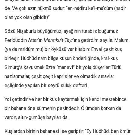
Facebook
de. Ve çok azın hükmü şudur: “en-nâdiru ke’l-ma’dûm (nadir
Instagram
olan yok olan gibidir)”
YouTube
Sözü Nişaburlu büyüğümüz, ayağının turabı olduğumuz
Editörden
Feridüddin Attar’ın
Mantıku’t-Tayr
’ına getirdim sayılır. Malum
Yazarlar
(ya da ma’dûm mu) bir öyküsü var kitabın: Envai çeşit kuş
Kemal Özer
birleşir, Hüdhüd nam bilge kuşun önderliğinde, kral-kuş
Mahmut Toptaş
Simurg’a kavuşmak üzre “manevi” bir yola düşerler. Türlü
Yvonne Ridley
nazlanmalar, çeşit çeşit kaprisler ve olmadık sınavlar
Barış Tarımcıoğlu
eşliğinde yapılan bir seyrü süluk defteri.
Ömer Kayani
Yol çetindir ve her bir kuş kaytarmak için kendi meşrebince
Yusuf Armağan
bir bahane öne sürmenin peşindedir. Ölümden korkan da
Hasanali Yıldırım
vardır, altın-gümüşe bayılan da.
Leyla Şerif Emin
Kuşlardan birinin bahanesi ise gariptir: “Ey Hüdhüd, ben ömür
Selçuk Türkyılmaz