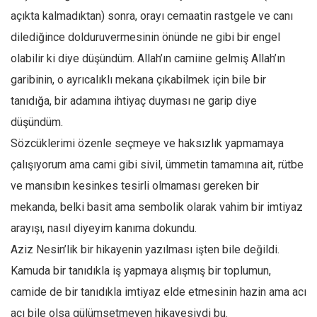
açıkta kalmadıktan) sonra, orayı cemaatin rastgele ve canı
dilediğince dolduruvermesinin önünde ne gibi bir engel
olabilir ki diye düşündüm. Allah’ın camiine gelmiş Allah’ın
garibinin, o ayrıcalıklı mekana çıkabilmek için bile bir
tanıdığa, bir adamına ihtiyaç duyması ne garip diye
düşündüm.
Sözcüklerimi özenle seçmeye ve haksızlık yapmamaya
çalışıyorum ama cami gibi sivil, ümmetin tamamına ait, rütbe
ve mansıbın kesinkes tesirli olmaması gereken bir
mekanda, belki basit ama sembolik olarak vahim bir imtiyaz
arayışı, nasıl diyeyim kanıma dokundu.
Aziz Nesin’lik bir hikayenin yazılması işten bile değildi.
Kamuda bir tanıdıkla iş yapmaya alışmış bir toplumun,
camide de bir tanıdıkla imtiyaz elde etmesinin hazin ama acı
acı bile olsa gülümsetmeyen hikayesiydi bu.