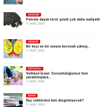
EKONOMI
Petrole dayalı terör şimdi çok daha maliyetli
11 MAY, 2020
GÜNDEM
Bir keçi ve bir meyve koronalı çıkmış…
11 MAY, 2020
RÖPORTAJ
Velhâsıl İnsan: Sorumluluğumuz tüm
yaratılmışlara…
11 MAY, 2020
KAPAK
İlaç sektörünü kim dizginleyecek?
11 MAY, 2020