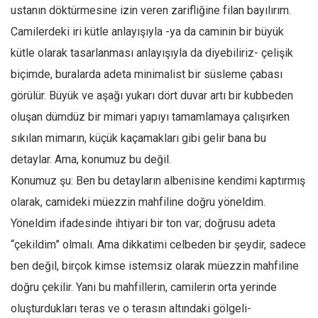
Facebook
ustanın döktürmesine izin veren zarifliğine filan bayılırım.
Instagram
Camilerdeki iri kütle anlayışıyla -ya da caminin bir büyük
kütle olarak tasarlanması anlayışıyla da diyebiliriz- çelişik
YouTube
biçimde, buralarda adeta minimalist bir süsleme çabası
Editörden
görülür. Büyük ve aşağı yukarı dört duvar artı bir kubbeden
Yazarlar
oluşan dümdüz bir mimari yapıyı tamamlamaya çalışırken
Kemal Özer
sıkılan mimarın, küçük kaçamakları gibi gelir bana bu
Mahmut Toptaş
detaylar. Ama, konumuz bu değil.
Yvonne Ridley
Konumuz şu: Ben bu detayların albenisine kendimi kaptırmış
Barış Tarımcıoğlu
olarak, camideki müezzin mahfiline doğru yöneldim.
Yöneldim ifadesinde ihtiyari bir ton var; doğrusu adeta
Ömer Kayani
“çekildim” olmalı. Ama dikkatimi celbeden bir şeydir, sadece
Yusuf Armağan
ben değil, birçok kimse istemsiz olarak müezzin mahfiline
Hasanali Yıldırım
doğru çekilir. Yani bu mahfillerin, camilerin orta yerinde
Leyla Şerif Emin
oluşturdukları teras ve o terasın altındaki gölgeli-
Selçuk Türkyılmaz