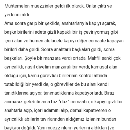
Amerika
Muhtemelen müezzinler geldi ilk olarak. Onlar çıktı ve
Avustralya
yerlerini aldı.
Tarih
Ama sonra garip bir şekilde, anahtarlarıyla kapıyı açarak,
Düşünce
başka birilerini adeta gizli kapaklı bir iş çeviriyormuş gibi
içeri alan ve hemen alelacele kapıyı diğer cemaate kapayan
Dosyalar
birileri daha geldi. Sonra anahtarlı başkaları geldi, sonra
başkaları. Şöyle bir manzara vardı ortada: Mahfil sanki çok
ayrıcalıklı, nasıl diyelim manzaralı bir yerdi; kamusal alan
olduğu için, kamu görevlisi birilerinin kontrol altında
tutabildiği bir yerdi de, o görevliler de bu alanı kendi
tanıdıklarına açıyor, tanımadıklarına kapatıyorlardı. Biraz
acımasız gelebilir ama biz “düz” cemaatin, o kapıyı gizli bir
anahtarla açıp, içeri adamını alıp, derhal kapatıveren o
ayrıcalıklı abilerin tavırlarından aldığımız izlenim bundan
başkası değildi. Yani müezzinlerin yerlerini aldıktan (ve