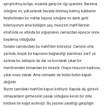
ayrıştırılmış bölge, insanda garip bir ilgi uyandırır. Barınma
Mehmet Ali Tekin
isteğine mi, yükselerek havada donmuş kalmış kubbenin
Abir E. Nahas
heybetinden bir miktar kaçma isteğine mi denk gelir
Amina S. Jenenkovic
bilemiyorum ama bildiğim şey, müezzin mahfillerinin
Bağdagül Öz
etrafında ve altında bir yığışmanın, namazdan epeyce önce
Esra Elönü
başlamış olduğudur.
Selatin camilerdeki bu mahfilleri bilirsiniz: Caminin orta
» Yazar arşivi
yerinde, küçük bir kapısının bağlandığı inanılmaz zarif ve
Bu Sayı
aslında bu sebeple de dar ve kıvrılarak çıkan bir
Tüm Sayılar
merdivenden tırmanılan bir terastır. Oraya müezzin kadrosu
Kategoriler
çıkar esas olarak. Ama cemaate de bütün bütün kapalı
Kültür Sanat
değildir.
Kitap
Bizim camideki mahfilin kapısı kilitliydi. Kapıda da, görevli
olmayanların girmesinin yasak olduğunu kesin bir dille
Karisi kitap sualleri
bildiren bir kağıt asılmıştı. Bu yazının yarattığı garipliğin
7 soruda bu hafta