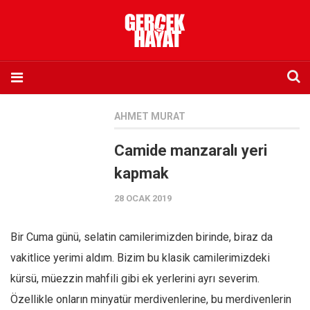
Anasayfa
AHMET MURAT
Hakkımızda
Camide manzaralı yeri
Künye
kapmak
İletişim
28 OCAK 2019
Abone olmak istiyorum
Satış noktası listesi
Bir Cuma günü, selatin camilerimizden birinde, biraz da
Eksik sayıların temini
vakitlice yerimi aldım. Bizim bu klasik camilerimizdeki
Sosyal Medya
kürsü, müezzin mahfili gibi ek yerlerini ayrı severim.
Twitter
Özellikle onların minyatür merdivenlerine, bu merdivenlerin