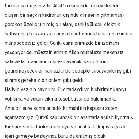
farkına varmışsınızdır: Allah’ın camiinde, görevlilerden
Ekonomi
oluşan bir seçkin kadronun dışında kimsenin çıkmaması
Spor
gereken özelleştirilmiş bir alanı, sanki yüksek elektrik
Manzara
hattıymış gibi uyarı yazılarıyla tecrit etmek bana, en azından
Sağlık
münasebetsiz geldi. Sanki camilerimizde bir izdiham
Gıda-Beslenme
yaşanıyor da, müezzinlerimiz Allah muhafaza mekansız
Hayat
kalacaklar, ezanlarını okuyamayacak, kametlerini
Türkiye
getiremeyecekler, namazlar bu sebeple aksayacakmış gibi
Siyaset
alınmış gereksiz bir önlem gibi geldi.
Haliyle yazının caydırıcılığı ortadaydı ve hiçbirimiz kapıyı
Dünya
yoklama ve yukarı çıkma teşebbüsünde bulunmadık.
Avrupa
Ama bir süre sonra anladık ki, mahfilin kapısını zaten
Asya
açamazmışız. Çünkü kapı ancak bir anahtarla açılabiliyormuş.
Afrika
Bir süre sonra birileri gelmeye ve anahtarla kapıyı açarak
İslam Dünyası
içeri girmeye başlayınca bunu da anlamış olduk.