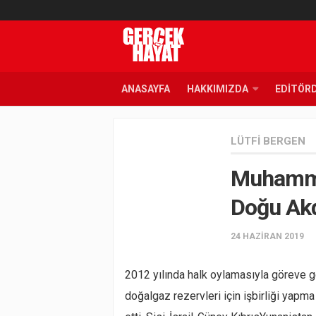
ANASAYFA
HAKKIMIZDA
EDITÖR
LÜTFI BERGEN
Muhamme
Doğu Akd
24 HAZIRAN 2019
2012 yılında halk oylamasıyla göreve g
doğalgaz rezervleri için işbirliği yapma