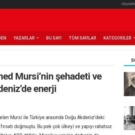
Abonelik
DEN
YAZARLAR
BU SAYI
TÜM SAYILAR
KATEGORILER
S
d Mursi’nin şehadeti ve
eniz’de enerji
elen Mursi ile Türkiye arasında Doğu Akdeniz’deki
 fırsatı doğmuştu. Bu pek çok ülkeyi ve yapıyı rahatsız