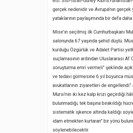
etti. Sisi-İsrail-Güney KıbrısYunanistan
gerçek nedenidir ve Avrupa’nın gerçek 
yataklarının paylaşımında bir defa daha 
Mısır’ın seçilmiş ilk Cumhurbaşkanı
salonunda 67 yaşında şehid düştü. Müsl
kurduğu Özgürlük ve Adalet Partisi yetk
suçlamasının ardından Uluslararası Af Ör
soruşturma emri vermeli” şeklinde açıkl
ve tedavi görmesine 6 yıl boyunca müsa
avukatlarının ziyaretleri de engellendi”
Mursi’nin iki kez kalp krizi geçirdiği h
bulunmadığı, tek başına bırakıldığı hüc
sistematik işkence altında kaldığı söyl
idam etmekten kurtaran” bir yönü bulun
söylenebilecektir.