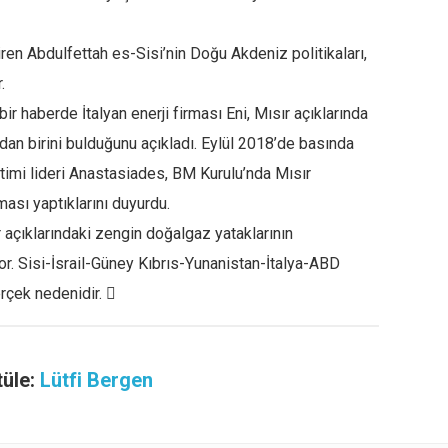
ren Abdulfettah es-Sisi’nin Doğu Akdeniz politikaları,
.
r haberde İtalyan enerji firması Eni, Mısır açıklarında
an birini bulduğunu açıkladı. Eylül 2018’de basında
timi lideri Anastasiades, BM Kurulu’nda Mısır
ası yaptıklarını duyurdu.
 açıklarındaki zengin doğalgaz yataklarının
or. Sisi-İsrail-Güney Kıbrıs-Yunanistan-İtalya-ABD
erçek nedenidir. 
tüle:
Lütfi Bergen