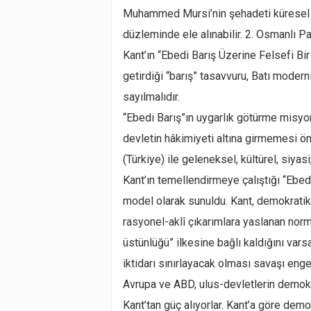
Muhammed Mursi’nin şehadeti küresel ka
düzleminde ele alınabilir. 2. Osmanlı P
Kant’ın “Ebedi Barış Üzerine Felsefi Bi
getirdiği “barış” tasavvuru, Batı mode
sayılmalıdır.
“Ebedi Barış”ın uygarlık götürme misyo
devletin hâkimiyeti altına girmemesi ö
(Türkiye) ile geleneksel, kültürel, siyas
Kant’ın temellendirmeye çalıştığı “Ebed
model olarak sunuldu. Kant, demokratik
rasyonel-aklî çıkarımlara yaslanan norml
üstünlüğü” ilkesine bağlı kaldığını vars
iktidarı sınırlayacak olması savaşı eng
Avrupa ve ABD, ulus-devletlerin demokr
Kant’tan güç alıyorlar. Kant’a göre dem