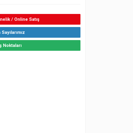
elik / Online Satış
 Sayılarımız
ş Noktaları