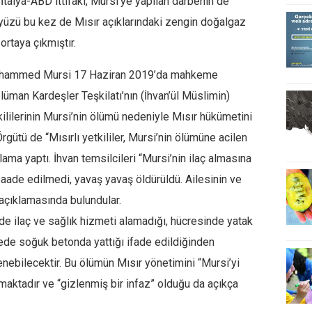
-İtalya-ABD ittifakı, Mursi’ye yapılan darbenin de
yüzü bu kez de Mısır açıklarındaki zengin doğalgaz
ortaya çıkmıştır.
 Muhammed Mursi 17 Haziran 2019’da mahkeme
üman Kardeşler Teşkilatı’nın (İhvan’ül Müslimin)
ililerinin Mursi’nin ölümü nedeniyle Mısır hükümetini
gütü de “Mısırlı yetkililer, Mursi’nin ölümüne acilen
ama yaptı. İhvan temsilcileri “Mursi’nin ilaç almasına
ade edilmedi, yavaş yavaş öldürüldü. Ailesinin ve
 açıklamasında bulundular.
âlde ilaç ve sağlık hizmeti alamadığı, hücresinde yatak
rede soğuk betonda yattığı ifade edildiğinden
enebilecektir. Bu ölümün Mısır yönetimini “Mursi’yi
maktadır ve “gizlenmiş bir infaz” olduğu da açıkça