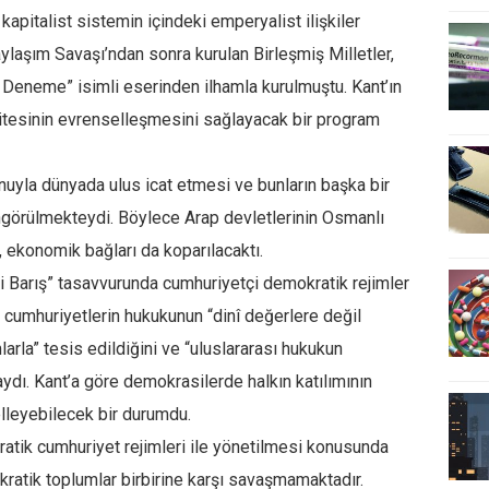
pitalist sistemin içindeki emperyalist ilişkiler
aylaşım Savaşı’ndan sonra kurulan Birleşmiş Milletler,
r Deneme” isimli eserinden ilhamla kurulmuştu. Kant’ın
rnitesinin evrenselleşmesini sağlayacak bir program
nuyla dünyada ulus icat etmesi ve bunların başka bir
ngörülmekteydi. Böylece Arap devletlerinin Osmanlı
i, ekonomik bağları da koparılacaktı.
i Barış” tasavvurunda cumhuriyetçi demokratik rejimler
 cumhuriyetlerin hukukunun “dinî değerlere değil
arla” tesis edildiğini ve “uluslararası hukukun
aydı. Kant’a göre demokrasilerde halkın katılımının
elleyebilecek bir durumdu.
atik cumhuriyet rejimleri ile yönetilmesi konusunda
okratik toplumlar birbirine karşı savaşmamaktadır.