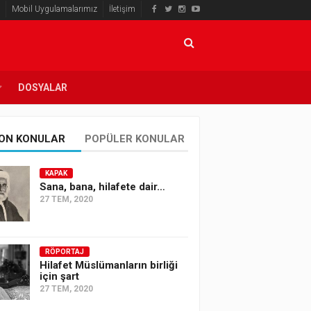
Mobil Uygulamalarımız
İletişim
DOSYALAR
ON KONULAR
POPÜLER KONULAR
KAPAK
Sana, bana, hilafete dair…
27 TEM, 2020
RÖPORTAJ
Hilafet Müslümanların birliği
için şart
27 TEM, 2020