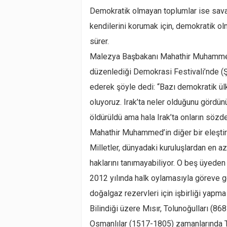
Demokratik olmayan toplumlar ise savaş
kendilerini korumak için, demokratik o
sürer.
Malezya Başbakanı Mahathir Muhammed
düzenlediği Demokrasi Festivali’nde (Ş
ederek şöyle dedi: “Bazı demokratik ülk
oluyoruz. Irak’ta neler olduğunu gördü
öldürüldü ama hala Irak’ta onların sözde
Mahathir Muhammed’in diğer bir eleştiri
Milletler, dünyadaki kuruluşlardan en az
haklarını tanımayabiliyor. O beş üyeden b
2012 yılında halk oylamasıyla göreve g
doğalgaz rezervleri için işbirliği yapma
Bilindiği üzere Mısır, Tolunoğulları (8
Osmanlılar (1517-1805) zamanlarında T