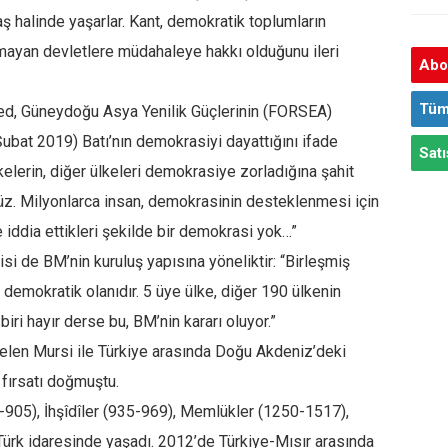
 halinde yaşarlar. Kant, demokratik toplumların
lmayan devletlere müdahaleye hakkı olduğunu ileri
Abon
Tüm
, Güneydoğu Asya Yenilik Güçlerinin (FORSEA)
ubat 2019) Batı’nın demokrasiyi dayattığını ifade
Satı
elerin, diğer ülkeleri demokrasiye zorladığına şahit
nüz. Milyonlarca insan, demokrasinin desteklenmesi için
 iddia ettikleri şekilde bir demokrasi yok…”
si de BM’nin kuruluş yapısına yöneliktir: “Birleşmiş
 demokratik olanıdır. 5 üye ülke, diğer 190 ülkenin
iri hayır derse bu, BM’nin kararı oluyor.”
elen Mursi ile Türkiye arasında Doğu Akdeniz’deki
 fırsatı doğmuştu.
68-905), İhşîdîler (935-969), Memlükler (1250-1517),
ürk idaresinde yaşadı. 2012’de Türkiye-Mısır arasında