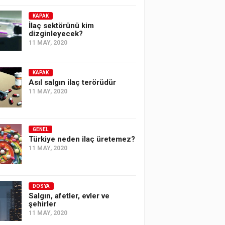
KAPAK
İlaç sektörünü kim
dizginleyecek?
11 MAY, 2020
KAPAK
Asıl salgın ilaç terörüdür
11 MAY, 2020
GENEL
Türkiye neden ilaç üretemez?
11 MAY, 2020
DOSYA
Salgın, afetler, evler ve
şehirler
11 MAY, 2020