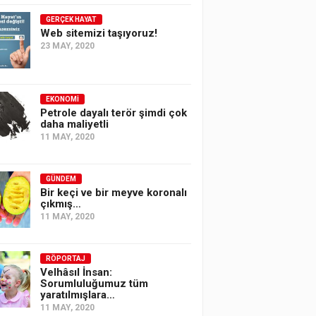
GERÇEK HAYAT
Web sitemizi taşıyoruz!
23 MAY, 2020
EKONOMI
Petrole dayalı terör şimdi çok
daha maliyetli
11 MAY, 2020
GÜNDEM
Bir keçi ve bir meyve koronalı
çıkmış…
11 MAY, 2020
RÖPORTAJ
Velhâsıl İnsan:
Sorumluluğumuz tüm
yaratılmışlara…
11 MAY, 2020