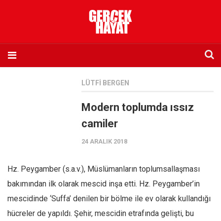
Anasayfa
LÜTFI BERGEN
Hakkımızda
Modern toplumda ıssız
Künye
camiler
İletişim
24 ARALIK 2018
Abone olmak istiyorum
Satış noktası listesi
Hz. Peygamber (s.a.v.), Müslümanların toplumsallaşması
Eksik sayıların temini
bakımından ilk olarak mescid inşa etti. Hz. Peygamber’in
Sosyal Medya
mescidinde ‘Suffa’ denilen bir bölme ile ev olarak kullandığı
Twitter
hücreler de yapıldı. Şehir, mescidin etrafında gelişti, bu