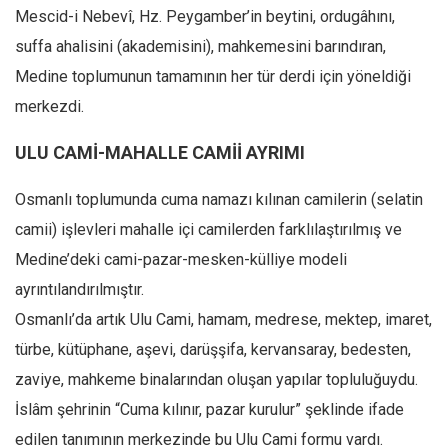
Mescid-i Nebevî, Hz. Peygamber’in beytini, ordugâhını,
Mehmet Ali Tekin
suffa ahalisini (akademisini), mahkemesini barındıran,
Abir E. Nahas
Medine toplumunun tamamının her tür derdi için yöneldiği
Amina S. Jenenkovic
merkezdi.
Bağdagül Öz
ULU CAMİ-MAHALLE CAMİİ AYRIMI
Esra Elönü
» Yazar arşivi
Osmanlı toplumunda cuma namazı kılınan camilerin (selatin
camii) işlevleri mahalle içi camilerden farklılaştırılmış ve
Bu Sayı
Medine’deki cami-pazar-mesken-külliye modeli
Tüm Sayılar
ayrıntılandırılmıştır.
Kategoriler
Osmanlı’da artık Ulu Cami, hamam, medrese, mektep, imaret,
Kültür Sanat
türbe, kütüphane, aşevi, darüşşifa, kervansaray, bedesten,
Kitap
zaviye, mahkeme binalarından oluşan yapılar topluluğuydu.
Karisi kitap sualleri
İslâm şehrinin “Cuma kılınır, pazar kurulur” şeklinde ifade
edilen tanımının merkezinde bu Ulu Cami formu vardı.
7 soruda bu hafta