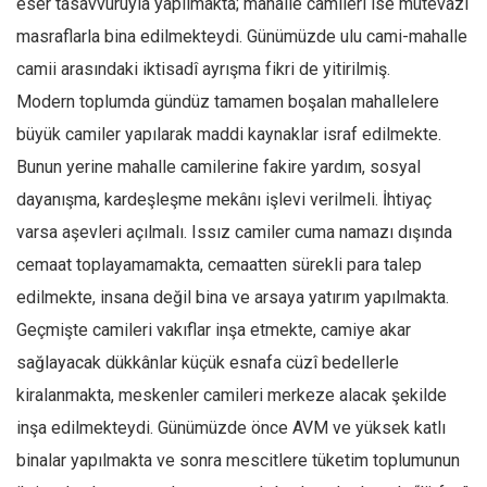
eser tasavvuruyla yapılmakta; mahalle camileri ise mütevazı
masraflarla bina edilmekteydi. Günümüzde ulu cami-mahalle
camii arasındaki iktisadî ayrışma fikri de yitirilmiş.
Modern toplumda gündüz tamamen boşalan mahallelere
büyük camiler yapılarak maddi kaynaklar israf edilmekte.
Bunun yerine mahalle camilerine fakire yardım, sosyal
dayanışma, kardeşleşme mekânı işlevi verilmeli. İhtiyaç
varsa aşevleri açılmalı. Issız camiler cuma namazı dışında
cemaat toplayamamakta, cemaatten sürekli para talep
edilmekte, insana değil bina ve arsaya yatırım yapılmakta.
Geçmişte camileri vakıflar inşa etmekte, camiye akar
sağlayacak dükkânlar küçük esnafa cüzî bedellerle
kiralanmakta, meskenler camileri merkeze alacak şekilde
inşa edilmekteydi. Günümüzde önce AVM ve yüksek katlı
binalar yapılmakta ve sonra mescitlere tüketim toplumunun