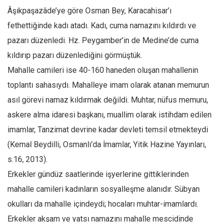
Âşıkpaşazâde’ye göre Osman Bey, Karacahisar’ı
Ekonomi
fethettiğinde kadı atadı. Kadı, cuma namazını kıldırdı ve
Spor
pazarı düzenledi. Hz. Peygamber’in de Medine’de cuma
Manzara
kıldırıp pazarı düzenlediğini görmüştük.
Sağlık
Mahalle camileri ise 40-160 haneden oluşan mahallenin
Gıda-Beslenme
toplantı sahasıydı. Mahalleye imam olarak atanan memurun
Hayat
asıl görevi namaz kıldırmak değildi. Muhtar, nüfus memuru,
Türkiye
askere alma idaresi başkanı, muallim olarak istihdam edilen
Siyaset
imamlar, Tanzimat devrine kadar devleti temsil etmekteydi
Dünya
(Kemal Beydilli, Osmanlı’da İmamlar, Yitik Hazine Yayınları,
s.16, 2013).
Avrupa
Erkekler gündüz saatlerinde işyerlerine gittiklerinden
Asya
mahalle camileri kadınların sosyalleşme alanıdır. Sübyan
Afrika
okulları da mahalle içindeydi; hocaları muhtar-imamlardı.
İslam Dünyası
Erkekler akşam ve yatsı namazını mahalle mescidinde