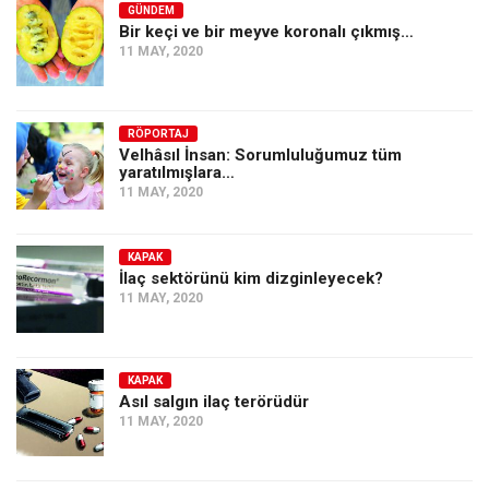
GÜNDEM
Bir keçi ve bir meyve koronalı çıkmış…
11 MAY, 2020
RÖPORTAJ
Velhâsıl İnsan: Sorumluluğumuz tüm
yaratılmışlara…
11 MAY, 2020
KAPAK
İlaç sektörünü kim dizginleyecek?
11 MAY, 2020
KAPAK
Asıl salgın ilaç terörüdür
11 MAY, 2020