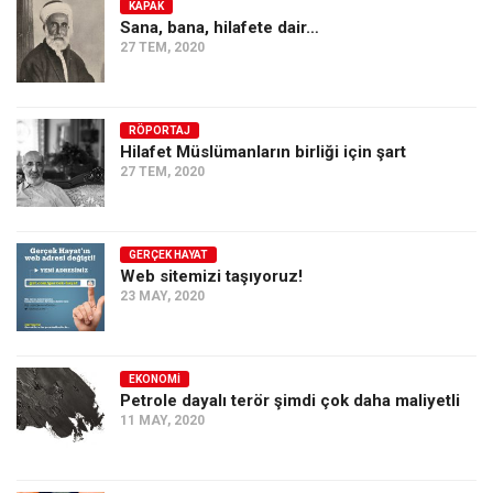
KAPAK
Sana, bana, hilafete dair…
27 TEM, 2020
RÖPORTAJ
Hilafet Müslümanların birliği için şart
27 TEM, 2020
GERÇEK HAYAT
Web sitemizi taşıyoruz!
23 MAY, 2020
EKONOMI
Petrole dayalı terör şimdi çok daha maliyetli
11 MAY, 2020