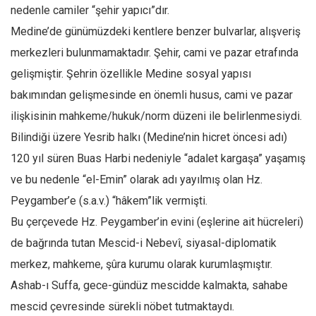
Facebook
nedenle camiler “şehir yapıcı”dır.
Instagram
Medine’de günümüzdeki kentlere benzer bulvarlar, alışveriş
merkezleri bulunmamaktadır. Şehir, cami ve pazar etrafında
YouTube
gelişmiştir. Şehrin özellikle Medine sosyal yapısı
Editörden
bakımından gelişmesinde en önemli husus, cami ve pazar
Yazarlar
ilişkisinin mahkeme/hukuk/norm düzeni ile belirlenmesiydi.
Kemal Özer
Bilindiği üzere Yesrib halkı (Medine’nin hicret öncesi adı)
Mahmut Toptaş
120 yıl süren Buas Harbi nedeniyle “adalet kargaşa” yaşamış
Yvonne Ridley
ve bu nedenle “el-Emin” olarak adı yayılmış olan Hz.
Barış Tarımcıoğlu
Peygamber’e (s.a.v.) “hâkem”lik vermişti.
Bu çerçevede Hz. Peygamber’in evini (eşlerine ait hücreleri)
Ömer Kayani
de bağrında tutan Mescid-i Nebevî, siyasal-diplomatik
Yusuf Armağan
merkez, mahkeme, şûra kurumu olarak kurumlaşmıştır.
Hasanali Yıldırım
Ashab-ı Suffa, gece-gündüz mescidde kalmakta, sahabe
Leyla Şerif Emin
mescid çevresinde sürekli nöbet tutmaktaydı.
Selçuk Türkyılmaz