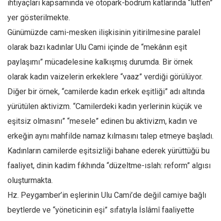
ihtiyaçları kapsamında ve otopark-bodrum katlarında “lütfen”
yer gösterilmekte.
Günümüzde cami-mesken ilişkisinin yitirilmesine paralel
olarak bazı kadınlar Ulu Cami içinde de “mekânın eşit
paylaşımı” mücadelesine kalkışmış durumda. Bir örnek
olarak kadın vaizelerin erkeklere “vaaz” verdiği görülüyor.
Diğer bir örnek, “camilerde kadın erkek eşitliği” adı altında
yürütülen aktivizm. “Camilerdeki kadın yerlerinin küçük ve
eşitsiz olmasını” “mesele” edinen bu aktivizm, kadın ve
erkeğin aynı mahfilde namaz kılmasını talep etmeye başladı.
Kadınların camilerde eşitsizliği bahane ederek yürüttüğü bu
faaliyet, dinin kadim fıkhında “düzeltme-ıslah: reform” algısı
oluşturmakta.
Hz. Peygamber’in eşlerinin Ulu Cami’de değil camiye bağlı
beytlerde ve “yöneticinin eşi” sıfatıyla İslâmî faaliyette