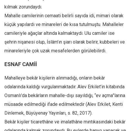
Amerika
kılmak zorundaydı.
Avustralya
Mahalle camilerinin cemaati belirli sayıda idi, mimari olarak
Tarih
küçük yapılardı ve minareleri de kısa tutulmuştu. Mahalleler
Düşünce
camileriyle ağaçlar altında kalmaktaydı. Ulu camiler ise
Dosyalar
şehrin nişanesi olup, İslâm’ın şiarı olarak belirir, kubbeleri ve
minareleriyle çok uzak mesafelerden görülebilirdi.
ESNAF CAMİİ
Mahalleye bekâr kişilerin alınmadığı, onların bekâr
odalarında kaldığı vurgulanmaktadır. Alev Erkilet’in kitabında
Osmanlı’da bekârların mahalle-dışı sayıldığı, “ev açma”larına
müsaade edilmediği ifade edilmektedir (Alev Erkilet, Kenti
Dinlemek, Büyüyenay Yayınları, s. 82, 2017).
Bekâr kişiler ticarethâne ve imalathâne mıntıkasındaki bekâr
odalarında kalmak zorundaydı. Bu evlerde banyo yapacak ve