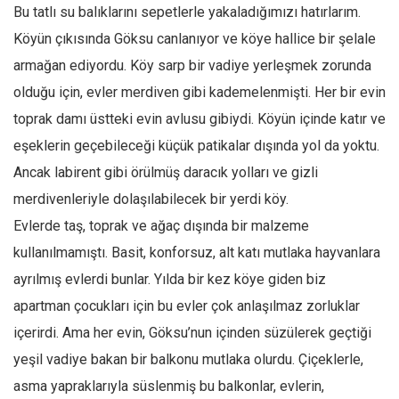
Bu tatlı su balıklarını sepetlerle yakaladığımızı hatırlarım.
Mehmet Ali Tekin
Köyün çıkısında Göksu canlanıyor ve köye hallice bir şelale
Abir E. Nahas
armağan ediyordu. Köy sarp bir vadiye yerleşmek zorunda
Amina S. Jenenkovic
olduğu için, evler merdiven gibi kademelenmişti. Her bir evin
Bağdagül Öz
toprak damı üstteki evin avlusu gibiydi. Köyün içinde katır ve
eşeklerin geçebileceği küçük patikalar dışında yol da yoktu.
Esra Elönü
Ancak labirent gibi örülmüş daracık yolları ve gizli
» Yazar arşivi
merdivenleriyle dolaşılabilecek bir yerdi köy.
Bu Sayı
Evlerde taş, toprak ve ağaç dışında bir malzeme
Tüm Sayılar
kullanılmamıştı. Basit, konforsuz, alt katı mutlaka hayvanlara
Kategoriler
ayrılmış evlerdi bunlar. Yılda bir kez köye giden biz
Kültür Sanat
apartman çocukları için bu evler çok anlaşılmaz zorluklar
içerirdi. Ama her evin, Göksu’nun içinden süzülerek geçtiği
Kitap
yeşil vadiye bakan bir balkonu mutlaka olurdu. Çiçeklerle,
Karisi kitap sualleri
asma yapraklarıyla süslenmiş bu balkonlar, evlerin,
7 soruda bu hafta