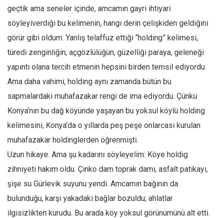
Amerika
geçtik ama seneler içinde, amcamın gayri ihtiyari
Avustralya
söyleyiverdiği bu kelimenin, hangi derin çelişkiden geldiğini
Tarih
görür gibi oldum. Yanlış telaffuz ettiği “holding” kelimesi,
Düşünce
türedi zenginliğin, açgözlülüğün, güzelliği paraya, geleneği
yapıntı olana tercih etmenin hepsini birden temsil ediyordu.
Dosyalar
Ama daha vahimi, holding aynı zamanda bütün bu
sapmalardaki muhafazakar rengi de ima ediyordu. Çünkü
Konya’nın bu dağ köyünde yaşayan bu yoksul köylü holding
kelimesini, Konya’da o yıllarda peş peşe onlarcası kurulan
muhafazakar holdinglerden öğrenmişti.
Uzun hikaye. Ama şu kadarını söyleyelim: Köye holdig
zihniyeti hakim oldu. Çinko dam toprak damı, asfalt patikayı,
şişe su Gürlevik suyunu yendi. Amcamın bağının da
bulunduğu, karşı yakadaki bağlar bozuldu; ahlatlar
ilgisizlikten kurudu. Bu arada köy yoksul görünümünü alt etti.