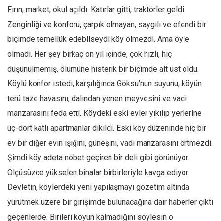
Fırın, market, okul açıldı. Katırlar gitti, traktörler geldi.
Zenginliği ve konforu, çarpık olmayan, saygılı ve efendi bir
biçimde temellük edebilseydi köy ölmezdi. Ama öyle
olmadı. Her şey birkaç on yıl içinde, çok hızlı, hiç
düşünülmemiş, ölümüne histerik bir biçimde alt üst oldu.
Köylü konfor istedi, karşılığında Göksu’nun suyunu, köyün
terü taze havasını, dalından yenen meyvesini ve vadi
manzarasını feda etti. Köydeki eski evler yıkılıp yerlerine
üç-dört katlı apartmanlar dikildi. Eski köy düzeninde hiç bir
ev bir diğer evin ışığını, güneşini, vadi manzarasını örtmezdi.
Şimdi köy adeta nöbet geçiren bir deli gibi görünüyor.
Ölçüsüzce yükselen binalar birbirleriyle kavga ediyor.
Devletin, köylerdeki yeni yapılaşmayı gözetim altında
yürütmek üzere bir girişimde bulunacağına dair haberler çıktı
geçenlerde. Birileri köyün kalmadığını söylesin o