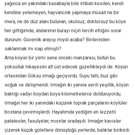
Facebook
yağınca en yakındaki kasabayla bile irtibatı kesilen, kendi
kendine yetemeyen, hayvancılık yapmaya müsait ne bir
Instagram
mera, ne de düz alanı bulunan, okulsuz, doktorsuz bu köye
YouTube
her gittiğimde, atalarımın burayı niçin tercih ettiğini sorar
Editörden
dururum. Güvenlik arayışı mıydı acaba? Birilerinden
Yazarlar
saklanmak mı icap etmişti?
Kemal Özer
Ama köyün bir yirmi sene önceki manzarası, bütün bu
Mahmut Toptaş
yoksulluk hikayesini alt üst edecek güzellikteydi de. Köyün
Yvonne Ridley
ortasından Göksu ırmağı geçiyordu. Suyu tatlı, buz gibi
soğuk ve delişmendi. Irmağın iki yanına serili yeşillik, köyün
Barış Tarımcıoğlu
baktığı vadiyi boydan boya kilometrelerce dolduruyordu.
Ömer Kayani
Irmağın her iki yanındaki küçürek toprak parçalarını köylüler
Yusuf Armağan
bostana çevirmişlerdi. Hayatımda yediğim en lezzetli
Hasanali Yıldırım
patatesler, fasulyeler, mısırlar oradaydı. Irmağın kavisler
Leyla Şerif Emin
çizerek küçük göletlere dönüştüğü yerlerde, balıklar birikirdi.
Selçuk Türkyılmaz