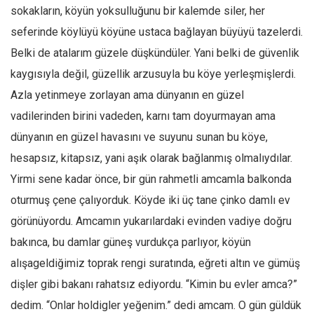
sokakların, köyün yoksulluğunu bir kalemde siler, her
Ekonomi
seferinde köylüyü köyüne ustaca bağlayan büyüyü tazelerdi.
Spor
Belki de atalarım güzele düşkündüler. Yani belki de güvenlik
Manzara
kaygısıyla değil, güzellik arzusuyla bu köye yerleşmişlerdi.
Sağlık
Azla yetinmeye zorlayan ama dünyanın en güzel
Gıda-Beslenme
vadilerinden birini vadeden, karnı tam doyurmayan ama
Hayat
dünyanın en güzel havasını ve suyunu sunan bu köye,
Türkiye
hesapsız, kitapsız, yani aşık olarak bağlanmış olmalıydılar.
Yirmi sene kadar önce, bir gün rahmetli amcamla balkonda
Siyaset
oturmuş çene çalıyorduk. Köyde iki üç tane çinko damlı ev
Dünya
görünüyordu. Amcamın yukarılardaki evinden vadiye doğru
Avrupa
bakınca, bu damlar güneş vurdukça parlıyor, köyün
Asya
alışageldiğimiz toprak rengi suratında, eğreti altın ve gümüş
Afrika
dişler gibi bakanı rahatsız ediyordu. “Kimin bu evler amca?”
İslam Dünyası
dedim. “Onlar holdigler yeğenim.” dedi amcam. O gün güldük