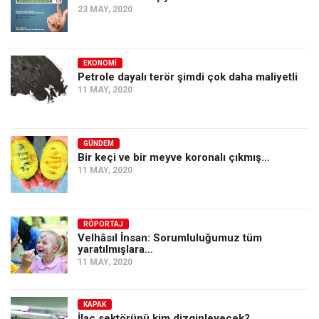
23 MAY, 2020
EKONOMI
Petrole dayalı terör şimdi çok daha maliyetli
11 MAY, 2020
GÜNDEM
Bir keçi ve bir meyve koronalı çıkmış…
11 MAY, 2020
RÖPORTAJ
Velhâsıl İnsan: Sorumluluğumuz tüm
yaratılmışlara…
11 MAY, 2020
KAPAK
İlaç sektörünü kim dizginleyecek?