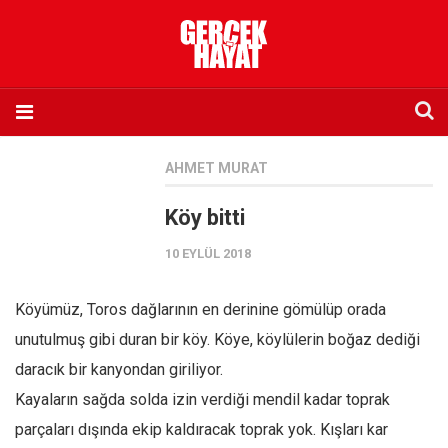
Anasayfa
AHMET MURAT
Hakkımızda
Köy bitti
Künye
10 EYLÜL 2018
İletişim
Abone olmak istiyorum
Köyümüz, Toros dağlarının en derinine gömülüp orada
Satış noktası listesi
unutulmuş gibi duran bir köy. Köye, köylülerin boğaz dediği
Eksik sayıların temini
daracık bir kanyondan giriliyor.
Sosyal Medya
Kayaların sağda solda izin verdiği mendil kadar toprak
Twitter
parçaları dışında ekip kaldıracak toprak yok. Kışları kar