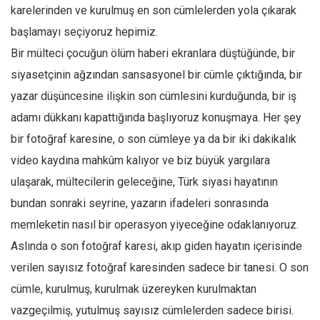
Facebook
karelerinden ve kurulmuş en son cümlelerden yola çıkarak
Instagram
başlamayı seçiyoruz hepimiz.
Bir mülteci çocuğun ölüm haberi ekranlara düştüğünde, bir
YouTube
siyasetçinin ağzından sansasyonel bir cümle çıktığında, bir
Editörden
yazar düşüncesine ilişkin son cümlesini kurduğunda, bir iş
Yazarlar
adamı dükkanı kapattığında başlıyoruz konuşmaya. Her şey
Kemal Özer
bir fotoğraf karesine, o son cümleye ya da bir iki dakikalık
Mahmut Toptaş
video kaydına mahkûm kalıyor ve biz büyük yargılara
Yvonne Ridley
ulaşarak, mültecilerin geleceğine, Türk siyasi hayatının
Barış Tarımcıoğlu
bundan sonraki seyrine, yazarın ifadeleri sonrasında
memleketin nasıl bir operasyon yiyeceğine odaklanıyoruz.
Ömer Kayani
Aslında o son fotoğraf karesi, akıp giden hayatın içerisinde
Yusuf Armağan
verilen sayısız fotoğraf karesinden sadece bir tanesi. O son
Hasanali Yıldırım
cümle, kurulmuş, kurulmak üzereyken kurulmaktan
Leyla Şerif Emin
vazgeçilmiş, yutulmuş sayısız cümlelerden sadece birisi.
Selçuk Türkyılmaz