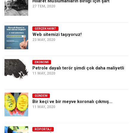
Hilafet Müslümanların birliği için şart
27 TEM, 2020
GERÇEK HAYAT
Web sitemizi taşıyoruz!
23 MAY, 2020
EKONOMI
Petrole dayalı terör şimdi çok daha maliyetli
11 MAY, 2020
GÜNDEM
Bir keçi ve bir meyve koronalı çıkmış…
11 MAY, 2020
RÖPORTAJ