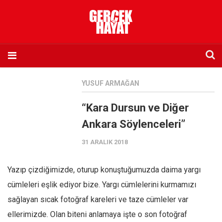
Anasayfa
YUSUF ARMAĞAN
Hakkımızda
“Kara Dursun ve Diğer
Künye
Ankara Söylenceleri”
İletişim
31 ARALIK 2018
Abone olmak istiyorum
Satış noktası listesi
Yazıp çizdiğimizde, oturup konuştuğumuzda daima yargı
Eksik sayıların temini
cümleleri eşlik ediyor bize. Yargı cümlelerini kurmamızı
Sosyal Medya
sağlayan sıcak fotoğraf kareleri ve taze cümleler var
Twitter
ellerimizde. Olan biteni anlamaya işte o son fotoğraf