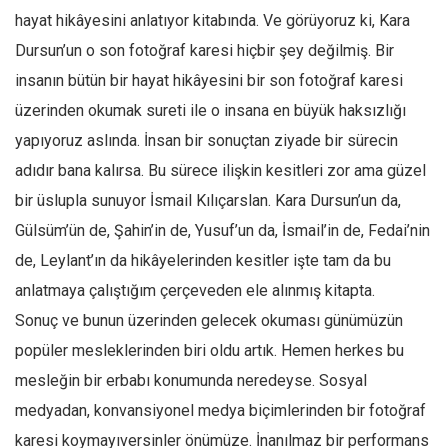
Amerika
hayat hikâyesini anlatıyor kitabında. Ve görüyoruz ki, Kara
Avustralya
Dursun’un o son fotoğraf karesi hiçbir şey değilmiş. Bir
Tarih
insanın bütün bir hayat hikâyesini bir son fotoğraf karesi
Düşünce
üzerinden okumak sureti ile o insana en büyük haksızlığı
yapıyoruz aslında. İnsan bir sonuçtan ziyade bir sürecin
Dosyalar
adıdır bana kalırsa. Bu sürece ilişkin kesitleri zor ama güzel
bir üslupla sunuyor İsmail Kılıçarslan. Kara Dursun’un da,
Gülsüm’ün de, Şahin’in de, Yusuf’un da, İsmail’in de, Fedai’nin
de, Leylant’ın da hikâyelerinden kesitler işte tam da bu
anlatmaya çalıştığım çerçeveden ele alınmış kitapta.
Sonuç ve bunun üzerinden gelecek okuması günümüzün
popüler mesleklerinden biri oldu artık. Hemen herkes bu
mesleğin bir erbabı konumunda neredeyse. Sosyal
medyadan, konvansiyonel medya biçimlerinden bir fotoğraf
karesi koymayıversinler önümüze. İnanılmaz bir performans