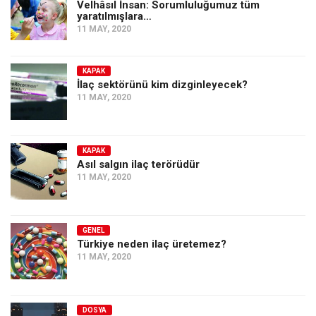
Velhâsıl İnsan: Sorumluluğumuz tüm
yaratılmışlara…
11 MAY, 2020
KAPAK
İlaç sektörünü kim dizginleyecek?
11 MAY, 2020
KAPAK
Asıl salgın ilaç terörüdür
11 MAY, 2020
GENEL
Türkiye neden ilaç üretemez?
11 MAY, 2020
DOSYA