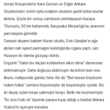
İsmail Kılıçarslan’ın Kara Dursun ve Diğer Ankara
Mehmet Ali Tekin
Söylenceleri isimli öykü kitabını okurken geldi bütün bunlar
Abir E. Nahas
aklıma. Şöyle bir sonuç cümlesini alıntılayayım buraya.
Amina S. Jenenkovic
“Dursun’u, 92’nin baharında, Karşıyaka Mezarlığı’na, anasının
Bağdagül Öz
yanı başına gömdük.
Esra Elönü
Cenaze akşamı babam Kuran okuttu, Eski Garajlar’ın ağır
abileri nah işaret parmağım kalınlığında cıgara yaptı, sarı
» Yazar arşivi
Hüseyin iki damla gözyaşı döktü.
Bu Sayı
Dişçinin “Sakın bu ilaçları kullanırken alkol alma” demesine
Tüm Sayılar
aldırmamıştır. Daha doğrusu aldırmıştır da bilirim ben onu.
Kategoriler
Anası, mahpusluk günler, hele ille de “Ben bunun böylesini
Kültür Sanat
nidem baba” cümlesi büyümüştür de büyümüştür içinde. Bir,
Kitap
iki deyip üçten beşe çakmıştır birayı. Belki de kesmemiştir.
“En iyisi fiski la” diyerek paraya kıyıp aldığı o berbat Ankara
Karisi kitap sualleri
Viskisi’ni açmıştır kendine.
7 soruda bu hafta