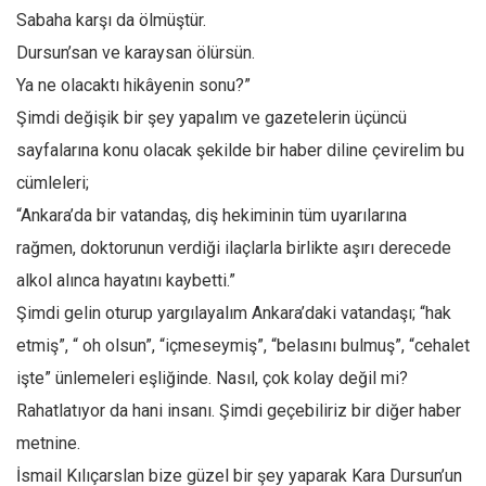
Sabaha karşı da ölmüştür.
Ekonomi
Dursun’san ve karaysan ölürsün.
Spor
Ya ne olacaktı hikâyenin sonu?”
Manzara
Şimdi değişik bir şey yapalım ve gazetelerin üçüncü
Sağlık
sayfalarına konu olacak şekilde bir haber diline çevirelim bu
Gıda-Beslenme
cümleleri;
Hayat
“Ankara’da bir vatandaş, diş hekiminin tüm uyarılarına
Türkiye
rağmen, doktorunun verdiği ilaçlarla birlikte aşırı derecede
Siyaset
alkol alınca hayatını kaybetti.”
Şimdi gelin oturup yargılayalım Ankara’daki vatandaşı; “hak
Dünya
etmiş”, “ oh olsun”, “içmeseymiş”, “belasını bulmuş”, “cehalet
Avrupa
işte” ünlemeleri eşliğinde. Nasıl, çok kolay değil mi?
Asya
Rahatlatıyor da hani insanı. Şimdi geçebiliriz bir diğer haber
Afrika
metnine.
İslam Dünyası
İsmail Kılıçarslan bize güzel bir şey yaparak Kara Dursun’un