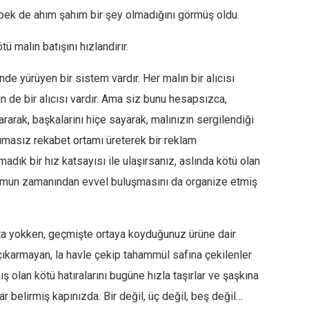
 pek de ahım şahım bir şey olmadığını görmüş oldu.
tü malın batışını hızlandırır.
nde yürüyen bir sistem vardır. Her malın bir alıcısı
n de bir alıcısı vardır. Ama siz bunu hesapsızca,
arak, başkalarını hiçe sayarak, malınızın sergilendiği
acımasız rekabet ortamı üreterek bir reklam
adık bir hız katsayısı ile ulaşırsanız, aslında kötü olan
lumun zamanından evvel buluşmasını da organize etmiş
pta yokken, geçmişte ortaya koyduğunuz ürüne dair
s çıkarmayan, la havle çekip tahammül safına çekilenler
 olan kötü hatıralarını bugüne hızla taşırlar ve şaşkına
ar belirmiş kapınızda. Bir değil, üç değil, beş değil…