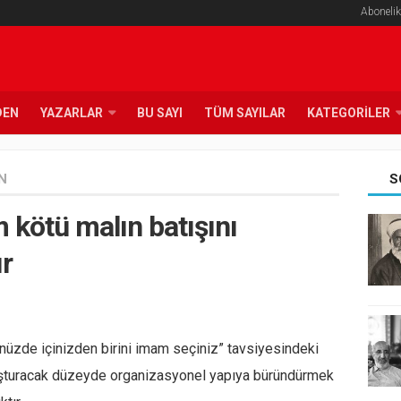
Abonelik
DEN
YAZARLAR
BU SAYI
TÜM SAYILAR
KATEGORILER
N
S
m kötü malın batışını
ır
nüzde içinizden birini imam seçiniz” tavsiyesindeki
 oluşturacak düzeyde organizasyonel yapıya büründürmek