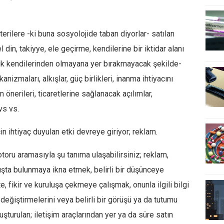
erilere -ki buna sosyolojide taban diyorlar- satılan
l din, takiyye, ele geçirme, kendilerine bir iktidar alanı
lik kendilerinden olmayana yer bırakmayacak şekilde-
nizmaları, alkışlar, güç birlikleri, inanma ihtiyacını
 önerileri, ticaretlerine sağlanacak açılımlar,
vs vs.
n ihtiyaç duyulan etki devreye giriyor; reklam.
oru aramasıyla şu tanıma ulaşabilirsiniz; reklam,
anışta bulunmaya ikna etmek, belirli bir düşünceye
e, fikir ve kuruluşa çekmeye çalışmak, onunla ilgili bilgi
 değiştirmelerini veya belirli bir görüşü ya da tutumu
urulan; iletişim araçlarından yer ya da süre satın