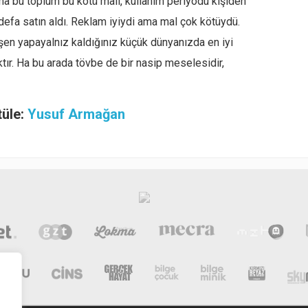
, ama bu toplum bu kötü malı, kullanım periyodu kişiden
 defa satın aldı. Reklam iyiydi ama mal çok kötüydü.
üşen yapayalnız kaldığınız küçük dünyanızda en iyi
tır. Ha bu arada tövbe de bir nasip meselesidir,
tüle:
Yusuf Armağan