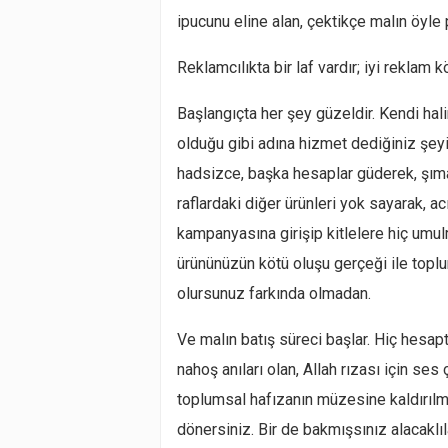
ipucunu eline alan, çektikçe malın öyle
Reklamcılıkta bir laf vardır; iyi reklam kö
Başlangıçta her şey güzeldir. Kendi hali
olduğu gibi adına hizmet dediğiniz şeyi
hadsizce, başka hesaplar güderek, şımar
raflardaki diğer ürünleri yok sayarak, 
kampanyasına girişip kitlelere hiç umulm
ürününüzün kötü oluşu gerçeği ile top
olursunuz farkında olmadan.
Ve malın batış süreci başlar. Hiç hesa
nahoş anıları olan, Allah rızası için se
toplumsal hafızanın müzesine kaldırılmış
dönersiniz. Bir de bakmışsınız alacaklıl