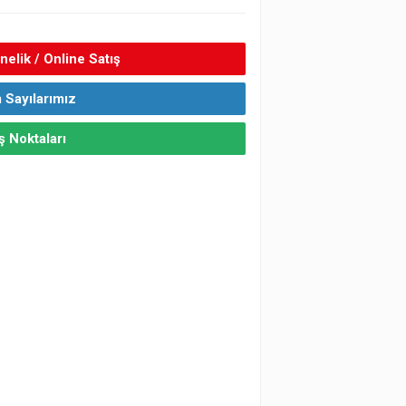
elik / Online Satış
 Sayılarımız
ş Noktaları