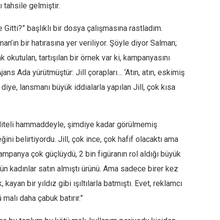
 tahsile gelmiştir.
Gitti?” başlıklı bir dosya çalışmasına rastladım.
n’ın bir hatırasına yer veriliyor. Şöyle diyor Salman;
k okutulan, tartışılan bir örnek var ki, kampanyasını
ns Ada yürütmüştür: Jill çorapları… ‘Atın, atın, eskimiş
r’ diye, lansmanı büyük iddialarla yapılan Jill, çok kısa
 kaliteli hammaddeyle, şimdiye kadar görülmemiş
ni belirtiyordu. Jill, çok ince, çok hafif olacaktı ama
mpanya çok güçlüydü, 2 bin figüranın rol aldığı büyük
tün kadınlar satın almıştı ürünü. Ama sadece birer kez
, kayan bir yıldız gibi ışıltılarla batmıştı. Evet, reklamcı
 malı daha çabuk batırır.”