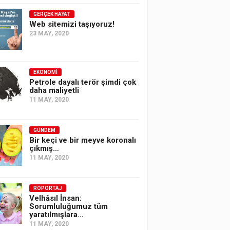
GERÇEK HAYAT
Web sitemizi taşıyoruz!
23 MAY, 2020
EKONOMI
Petrole dayalı terör şimdi çok
daha maliyetli
11 MAY, 2020
GÜNDEM
Bir keçi ve bir meyve koronalı
çıkmış…
11 MAY, 2020
RÖPORTAJ
Velhâsıl İnsan:
Sorumluluğumuz tüm
yaratılmışlara…
11 MAY, 2020