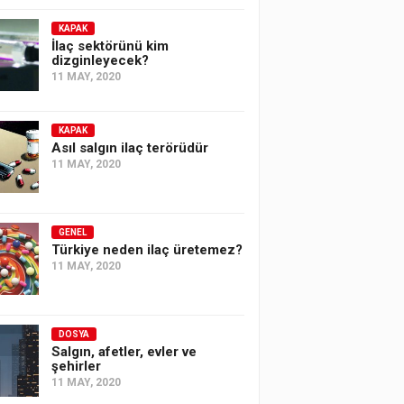
KAPAK
İlaç sektörünü kim
dizginleyecek?
11 MAY, 2020
KAPAK
Asıl salgın ilaç terörüdür
11 MAY, 2020
GENEL
Türkiye neden ilaç üretemez?
11 MAY, 2020
DOSYA
Salgın, afetler, evler ve
şehirler
11 MAY, 2020