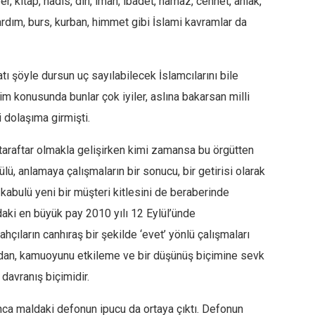
r, kitap, hadis, din, iman, ibadet, namaz, cennet, ahlak,
ardım, burs, kurban, himmet gibi İslami kavramlar da
tı şöyle dursun uç sayılabilecek İslamcılarını bile
tim konusunda bunlar çok iyiler, aslına bakarsan milli
 dolaşıma girmişti.
araftar olmakla gelişirken kimi zamansa bu örgütten
ülü, anlamaya çalışmaların bir sonucu, bir getirisi olarak
abulü yeni bir müşteri kitlesini de beraberinde
ndaki en büyük pay 2010 yılı 12 Eylül’ünde
hçıların canhıraş bir şekilde ‘evet’ yönlü çalışmaları
ıdan, kamuoyunu etkileme ve bir düşünüş biçimine sevk
davranış biçimidir.
ca maldaki defonun ipucu da ortaya çıktı. Defonun