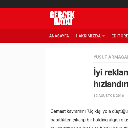
ANASAYFA
HAKKIMIZDA
EDITÖR
YUSUF ARMAĞA
İyi rekla
hızlandır
17 AĞUSTOS 2016
Cemaat kavramını “Üç kişi yola düştüğü
basitlikten çıkarıp bir holding algısı