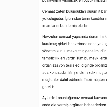
bu kavrama yapılacak en büyük haksızlık
Cemaat zaten bulundukları durum itibarı i
yolculuğudur. İçlerinden birini kendileri
imamlarını belirlemiş olurlar.
Nevzuhur cemaat yapısında durum farklıdı
kurulmuş şirket benzetmesinden yola çık
yönetim kurulu mevcuttur, genel müdür ve
temsilcilikleri vardır. Tüm bu mevkilerd
organizasyon tesis edildiğinde organiz
söz konusudur. Bir yandan sadık müşter
müşteriler dahil edilmeli. Tabii müşter
gerekir.
Aylardır konuştuğumuz cemaat kavram
anda ele vermiş örgütten bahsederken