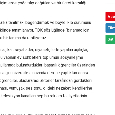
imlerde çoğaltılıp dağıtılan ve bir ücret karşılığı
Abon
 halka tanıtmak, beğendirmek ve böylelikle sürümünü
Tüm
eklinde tanımlanıyor. TDK sözlüğünde “bir amaç için
ki bir tanıma da rastlıyoruz.
Satı
ı aşikar; seyahatler, siyasetçilerle yapılan açılışlar,
ünü yapılan ev sohbetleri, toplumun sosyalleşme
 okullarında bulundurdukları başarılı öğrenciler üzerinden
 algı, üniversite sınavında derece yaptıktan sonra
öğrenciler, uluslararası aktörler tarafından gördükleri
ası, yumuşak ses tonu, dildeki nezaket, kendilerine
, televizyon kanalları hep bu reklam faaliyetlerinin