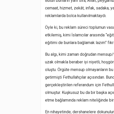
Bütün bunların yanı sıra, Allah, peygambe
cemaat, hizmet, zekât, infak, sadaka, y
reklamlarda bolca kullanılmaktaydı.
Öyle ki, bu reklam süreci toplumun vasa
etkilemiş, kimi İslamcılar arasında “eği
eğitimi de bunlara bağlamak lazım” fikri
Bu algı, kimi zaman doğrudan mensup/t
uzak olmakla beraber iyi niyetli, hoşgör
oluştu. Örgüte mensup olmayanların bu k
getirmişti Fethullahçılar açısından. Bu
gerçekleştirilen referandum için Fethulla
olmuştur. Kuşkusuz bu da bir başka aç
etme bağlamında reklam niteliğinde bir 
En nihayetinde; dershanelere dokunulun