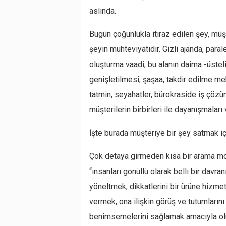
aslında.
Bugün çoğunlukla itiraz edilen şey, müşt
şeyin muhteviyatıdır. Gizli ajanda, parale
oluşturma vaadi, bu alanın daima -üste
genişletilmesi, şaşaa, takdir edilme meka
tatmin, seyahatler, bürokraside iş çözüm
müşterilerin birbirleri ile dayanışmaları 
İşte burada müşteriye bir şey satmak içi
Çok detaya girmeden kısa bir arama mot
“insanları gönüllü olarak belli bir davr
yöneltmek, dikkatlerini bir ürüne hizmet
vermek, ona ilişkin görüş ve tutumlarını
benimsemelerini sağlamak amacıyla oluşt