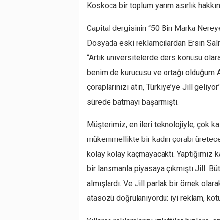
Koskoca bir toplum yarım asırlık hakkını
Capital dergisinin “50 Bin Marka Nereye 
Dosyada eski reklamcılardan Ersin Salma
“Artık üniversitelerde ders konusu olara
benim de kurucusu ve ortağı olduğum Aja
çoraplarınızı atın, Türkiye’ye Jill geliyo
sürede batmayı başarmıştı.
Müşterimiz, en ileri teknolojiyle, çok
mükemmellikte bir kadın çorabı üreteceği
kolay kolay kaçmayacaktı. Yaptığımız ka
bir lansmanla piyasaya çıkmıştı Jill. Bü
almışlardı. Ve Jill parlak bir örnek olarak
atasözü doğrulanıyordu: iyi reklam, kötü