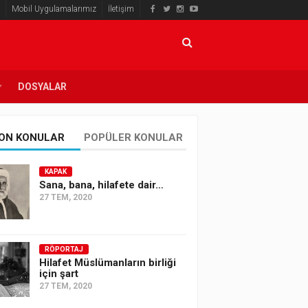
Mobil Uygulamalarımız
İletişim
DOSYALAR
ON KONULAR
POPÜLER KONULAR
KAPAK
Sana, bana, hilafete dair…
27 TEM, 2020
RÖPORTAJ
Hilafet Müslümanların birliği
için şart
27 TEM, 2020