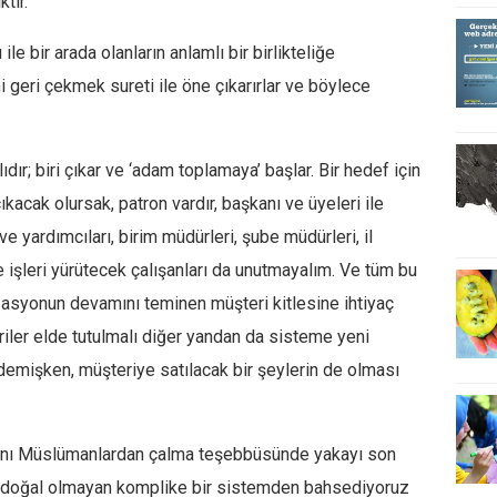
tır.
le bir arada olanların anlamlı bir birlikteliğe
ni geri çekmek sureti ile öne çıkarırlar ve böylece
r; biri çıkar ve ‘adam toplamaya’ başlar. Bir hedef için
acak olursak, patron vardır, başkanı ve üyeleri ile
 yardımcıları, birim müdürleri, şube müdürleri, il
e işleri yürütecek çalışanları da unutmayalım. Ve tüm bu
asyonun devamını teminen müşteri kitlesine ihtiyaç
iler elde tutulmalı diğer yandan da sisteme yeni
i demişken, müşteriye satılacak bir şeylerin de olması
ını Müslümanlardan çalma teşebbüsünde yakayı son
 doğal olmayan komplike bir sistemden bahsediyoruz