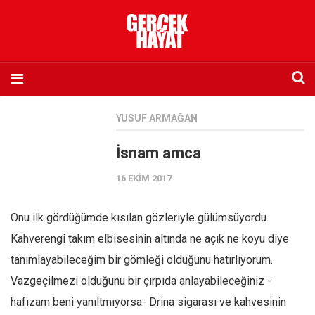
Anasayfa
YUSUF ARMAĞAN
Hakkımızda
İsnam amca
Künye
16 EKIM 2017
İletişim
Abone olmak istiyorum
Onu ilk gördüğümde kısılan gözleriyle gülümsüyordu.
Satış noktası listesi
Kahverengi takım elbisesinin altında ne açık ne koyu diye
Eksik sayıların temini
tanımlayabileceğim bir gömleği olduğunu hatırlıyorum.
Sosyal Medya
Vazgeçilmezi olduğunu bir çırpıda anlayabileceğiniz -
Twitter
hafızam beni yanıltmıyorsa- Drina sigarası ve kahvesinin