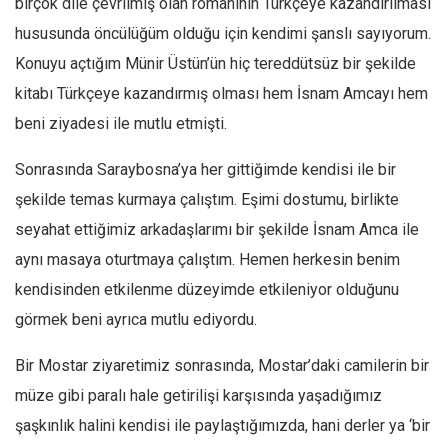
birçok dile çevrilmiş olan romanının Türkçeye kazandırılması
Ekonomi
hususunda öncülüğüm olduğu için kendimi şanslı sayıyorum.
Spor
Konuyu açtığım Münir Üstün’ün hiç tereddütsüz bir şekilde
Manzara
kitabı Türkçeye kazandırmış olması hem İsnam Amcayı hem
beni ziyadesi ile mutlu etmişti.
Sağlık
Gıda-Beslenme
Sonrasında Saraybosna’ya her gittiğimde kendisi ile bir
Hayat
şekilde temas kurmaya çalıştım. Eşimi dostumu, birlikte
Türkiye
seyahat ettiğimiz arkadaşlarımı bir şekilde İsnam Amca ile
Siyaset
aynı masaya oturtmaya çalıştım. Hemen herkesin benim
kendisinden etkilenme düzeyimde etkileniyor olduğunu
Dünya
görmek beni ayrıca mutlu ediyordu.
Avrupa
Asya
Bir Mostar ziyaretimiz sonrasında, Mostar’daki camilerin bir
Afrika
müze gibi paralı hale getirilişi karşısında yaşadığımız
İslam Dünyası
şaşkınlık halini kendisi ile paylaştığımızda, hani derler ya ‘bir