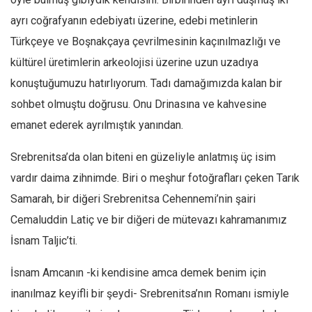
ayrı coğrafyanın edebiyatı üzerine, edebi metinlerin
Mehmet Ali Tekin
Türkçeye ve Boşnakçaya çevrilmesinin kaçınılmazlığı ve
Abir E. Nahas
kültürel üretimlerin arkeolojisi üzerine uzun uzadıya
Amina S. Jenenkovic
konuştuğumuzu hatırlıyorum. Tadı damağımızda kalan bir
Bağdagül Öz
sohbet olmuştu doğrusu. Onu Drinasına ve kahvesine
Esra Elönü
emanet ederek ayrılmıştık yanından.
» Yazar arşivi
Srebrenitsa’da olan biteni en güzeliyle anlatmış üç isim
Bu Sayı
vardır daima zihnimde. Biri o meşhur fotoğrafları çeken Tarık
Tüm Sayılar
Samarah, bir diğeri Srebrenitsa Cehennemi’nin şairi
Kategoriler
Cemaluddin Latiç ve bir diğeri de mütevazı kahramanımız
Kültür Sanat
İsnam Taljic’ti.
Kitap
İsnam Amcanın -ki kendisine amca demek benim için
Karisi kitap sualleri
inanılmaz keyifli bir şeydi- Srebrenitsa’nın Romanı ismiyle
7 soruda bu hafta