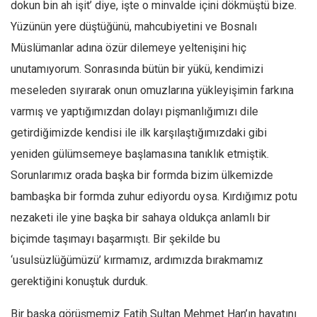
Amerika
dokun bin ah işit’ diye, işte o minvalde içini dökmüştü bize.
Yüzünün yere düştüğünü, mahcubiyetini ve Bosnalı
Avustralya
Müslümanlar adına özür dilemeye yeltenişini hiç
Tarih
unutamıyorum. Sonrasında bütün bir yükü, kendimizi
Düşünce
meseleden sıyırarak onun omuzlarına yükleyişimin farkına
Dosyalar
varmış ve yaptığımızdan dolayı pişmanlığımızı dile
getirdiğimizde kendisi ile ilk karşılaştığımızdaki gibi
yeniden gülümsemeye başlamasına tanıklık etmiştik.
Sorunlarımız orada başka bir formda bizim ülkemizde
bambaşka bir formda zuhur ediyordu oysa. Kırdığımız potu
nezaketi ile yine başka bir sahaya oldukça anlamlı bir
biçimde taşımayı başarmıştı. Bir şekilde bu
‘usulsüzlüğümüzü’ kırmamız, ardımızda bırakmamız
gerektiğini konuştuk durduk.
Bir başka görüşmemiz Fatih Sultan Mehmet Han’ın hayatını