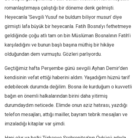
romanlaştırmaya çalıştığı bir döneme denk gelmişti.
Heyecanla ‘Sevgili Yusuf ne buldum biliyor musun’ diye
girmişti lafa büyük bir heyecanla. Fatih Bosna’yı fethetmeye
geldiğinde çoğu atlı tam on bin Müslüman Bosnalının Fatih’i
karşıladığını ve bunun başlı başına müthiş bir hikâye
olduğundan dem vurmuştu. Gözleri parlıyordu.
Geçtiğimiz hafta Perşembe günü sevgili Ayhan Demir’den
kendisinin vefat ettiği haberini aldım. Yaşadığım hüznü tarif
edebilecek durumda değilim. Bosna ile kurduğum o kuvvetli
bağın en önemli halkalarından birini daha yitirmiş
durumdaydım neticede. Elimde onun aziz hatırası, yazdığı
telefon mesajları, attığı mailler, bayram tebrik mesajları ve
imzaladığı kitaplar var şimdi.
Hani olur ya belki Türkçeye Srebrenitsa’nın Öyküsü adıyla