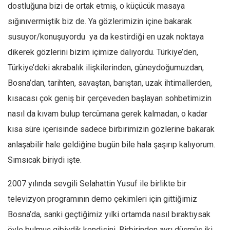
Facebook
dostluğuna bizi de ortak etmiş, o küçücük masaya
sığınıvermiştik biz de. Ya gözlerimizin içine bakarak
Instagram
susuyor/konuşuyordu ya da kestirdiği en uzak noktaya
YouTube
dikerek gözlerini bizim içimize dalıyordu. Türkiye’den,
Editörden
Türkiye’deki akrabalık ilişkilerinden, güneydoğumuzdan,
Yazarlar
Bosna’dan, tarihten, savaştan, barıştan, uzak ihtimallerden,
Kemal Özer
kısacası çok geniş bir çerçeveden başlayan sohbetimizin
Mahmut Toptaş
nasıl da kıvam bulup tercümana gerek kalmadan, o kadar
Yvonne Ridley
kısa süre içerisinde sadece birbirimizin gözlerine bakarak
anlaşabilir hale geldiğine bugün bile hala şaşırıp kalıyorum.
Barış Tarımcıoğlu
Sımsıcak biriydi işte.
Ömer Kayani
Yusuf Armağan
2007 yılında sevgili Selahattin Yusuf ile birlikte bir
Hasanali Yıldırım
televizyon programının demo çekimleri için gittiğimiz
Leyla Şerif Emin
Bosna’da, sanki geçtiğimiz yılki ortamda nasıl bıraktıysak
öyle bulmuş gibiydik kendisini. Birbirinden ayrı düşmüş iki
Selçuk Türkyılmaz