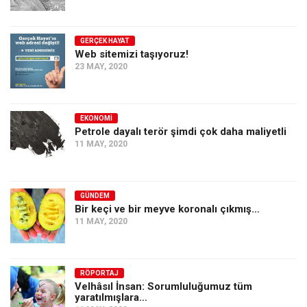
GERÇEK HAYAT
Web sitemizi taşıyoruz!
23 MAY, 2020
EKONOMI
Petrole dayalı terör şimdi çok daha maliyetli
11 MAY, 2020
GÜNDEM
Bir keçi ve bir meyve koronalı çıkmış…
11 MAY, 2020
RÖPORTAJ
Velhâsıl İnsan: Sorumluluğumuz tüm
yaratılmışlara…