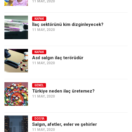
11 MAY, 2020
KAPAK
İlaç sektörünü kim dizginleyecek?
11 MAY, 2020
KAPAK
Asıl salgın ilaç terörüdür
11 MAY, 2020
GENEL
Türkiye neden ilaç üretemez?
11 MAY, 2020
DOSYA
Salgın, afetler, evler ve şehirler
11 MAY, 2020