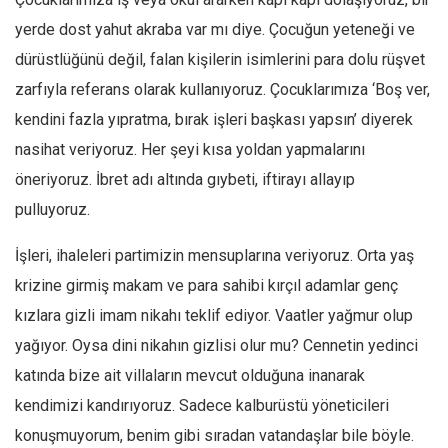
yerde dost yahut akraba var mı diye. Çocuğun yeteneği ve
dürüstlüğünü değil, falan kişilerin isimlerini para dolu rüşvet
zarfıyla referans olarak kullanıyoruz. Çocuklarımıza ‘Boş ver,
kendini fazla yıpratma, bırak işleri başkası yapsın’ diyerek
nasihat veriyoruz. Her şeyi kısa yoldan yapmalarını
öneriyoruz. İbret adı altında gıybeti, iftirayı allayıp
pulluyoruz.
İşleri, ihaleleri partimizin mensuplarına veriyoruz. Orta yaş
krizine girmiş makam ve para sahibi kırçıl adamlar genç
kızlara gizli imam nikahı teklif ediyor. Vaatler yağmur olup
yağıyor. Oysa dini nikahın gizlisi olur mu? Cennetin yedinci
katında bize ait villaların mevcut olduğuna inanarak
kendimizi kandırıyoruz. Sadece kalburüstü yöneticileri
konuşmuyorum, benim gibi sıradan vatandaşlar bile böyle.