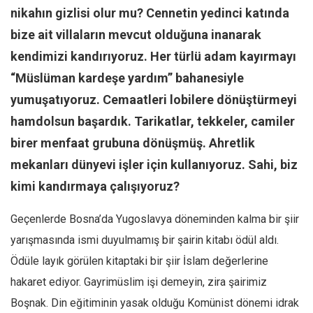
Facebook
nikahın gizlisi olur mu? Cennetin yedinci katında
Instagram
bize ait villaların mevcut olduğuna inanarak
YouTube
kendimizi kandırıyoruz. Her türlü adam kayırmayı
“Müslüman kardeşe yardım” bahanesiyle
Editörden
yumuşatıyoruz. Cemaatleri lobilere dönüştürmeyi
Yazarlar
hamdolsun başardık. Tarikatlar, tekkeler, camiler
Kemal Özer
birer menfaat grubuna dönüşmüş. Ahretlik
Mahmut Toptaş
mekanları dünyevi işler için kullanıyoruz. Sahi, biz
Yvonne Ridley
kimi kandırmaya çalışıyoruz?
Barış Tarımcıoğlu
Geçenlerde Bosna’da Yugoslavya döneminden kalma bir şiir
Ömer Kayani
yarışmasında ismi duyulmamış bir şairin kitabı ödül aldı.
Yusuf Armağan
Ödüle layık görülen kitaptaki bir şiir İslam değerlerine
Hasanali Yıldırım
hakaret ediyor. Gayrimüslim işi demeyin, zira şairimiz
Leyla Şerif Emin
Boşnak. Din eğitiminin yasak olduğu Komünist dönemi idrak
Selçuk Türkyılmaz