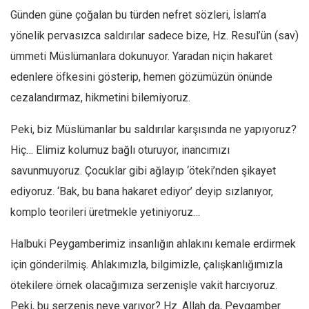
Günden güne çoğalan bu türden nefret sözleri, İslam’a
Ekonomi
yönelik pervasızca saldırılar sadece bize, Hz. Resul’ün (sav)
Spor
ümmeti Müslümanlara dokunuyor. Yaradan niçin hakaret
Manzara
edenlere öfkesini gösterip, hemen gözümüzün önünde
Sağlık
cezalandırmaz, hikmetini bilemiyoruz.
Gıda-Beslenme
Peki, biz Müslümanlar bu saldırılar karşısında ne yapıyoruz?
Hayat
Hiç… Elimiz kolumuz bağlı oturuyor, inancımızı
Türkiye
savunmuyoruz. Çocuklar gibi ağlayıp ‘öteki’nden şikayet
Siyaset
ediyoruz. ‘Bak, bu bana hakaret ediyor’ deyip sızlanıyor,
Dünya
komplo teorileri üretmekle yetiniyoruz…
Avrupa
Halbuki Peygamberimiz insanlığın ahlakını kemale erdirmek
Asya
için gönderilmiş. Ahlakımızla, bilgimizle, çalışkanlığımızla
Afrika
ötekilere örnek olacağımıza serzenişle vakit harcıyoruz.
İslam Dünyası
Peki, bu serzeniş neye yarıyor? Hz. Allah da, Peygamber