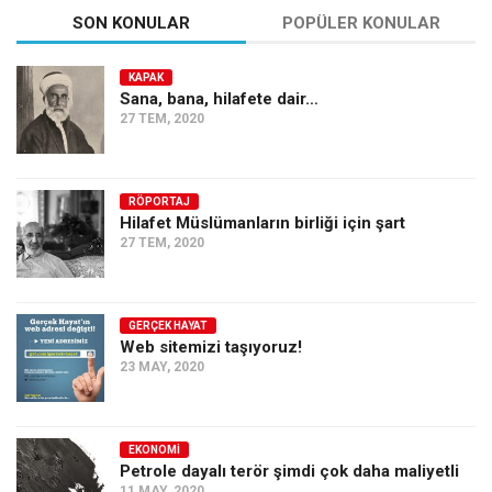
SON KONULAR
POPÜLER KONULAR
KAPAK
Sana, bana, hilafete dair…
27 TEM, 2020
RÖPORTAJ
Hilafet Müslümanların birliği için şart
27 TEM, 2020
GERÇEK HAYAT
Web sitemizi taşıyoruz!
23 MAY, 2020
EKONOMI
Petrole dayalı terör şimdi çok daha maliyetli
11 MAY, 2020