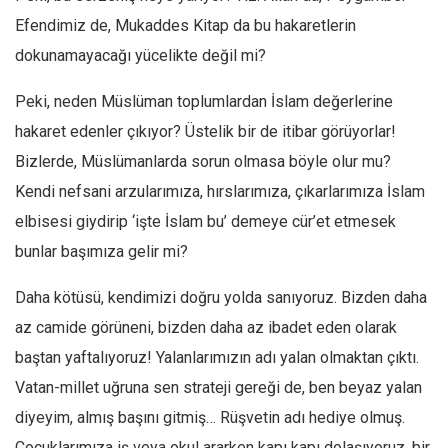
Amerika
Efendimiz de, Mukaddes Kitap da bu hakaretlerin
Avustralya
dokunamayacağı yücelikte değil mi?
Tarih
Peki, neden Müslüman toplumlardan İslam değerlerine
Düşünce
hakaret edenler çıkıyor? Üstelik bir de itibar görüyorlar!
Dosyalar
Bizlerde, Müslümanlarda sorun olmasa böyle olur mu?
Kendi nefsani arzularımıza, hırslarımıza, çıkarlarımıza İslam
elbisesi giydirip ‘işte İslam bu’ demeye cür’et etmesek
bunlar başımıza gelir mi?
Daha kötüsü, kendimizi doğru yolda sanıyoruz. Bizden daha
az camide görüneni, bizden daha az ibadet eden olarak
baştan yaftalıyoruz! Yalanlarımızın adı yalan olmaktan çıktı.
Vatan-millet uğruna sen strateji gereği de, ben beyaz yalan
diyeyim, almış başını gitmiş… Rüşvetin adı hediye olmuş.
Çocuklarımıza iş veya okul ararken kapı kapı dolaşıyoruz, bir