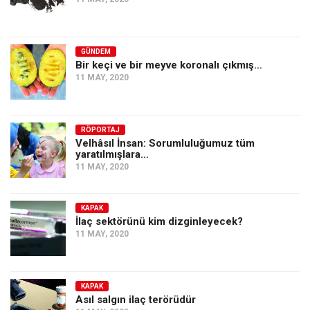
GÜNDEM
Bir keçi ve bir meyve koronalı çıkmış…
11 MAY, 2020
RÖPORTAJ
Velhâsıl İnsan: Sorumluluğumuz tüm
yaratılmışlara…
11 MAY, 2020
KAPAK
İlaç sektörünü kim dizginleyecek?
11 MAY, 2020
KAPAK
Asıl salgın ilaç terörüdür