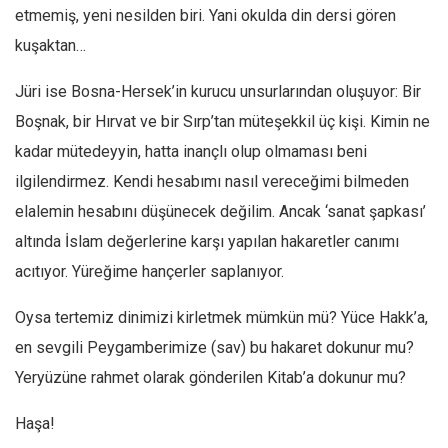
etmemiş, yeni nesilden biri. Yani okulda din dersi gören
Mehmet Ali Tekin
kuşaktan…
Abir E. Nahas
Jüri ise Bosna-Hersek’in kurucu unsurlarından oluşuyor: Bir
Amina S. Jenenkovic
Boşnak, bir Hırvat ve bir Sırp’tan müteşekkil üç kişi. Kimin ne
Bağdagül Öz
kadar mütedeyyin, hatta inançlı olup olmaması beni
Esra Elönü
ilgilendirmez. Kendi hesabımı nasıl vereceğimi bilmeden
» Yazar arşivi
elalemin hesabını düşünecek değilim. Ancak ‘sanat şapkası’
Bu Sayı
altında İslam değerlerine karşı yapılan hakaretler canımı
Tüm Sayılar
acıtıyor. Yüreğime hançerler saplanıyor.
Kategoriler
Oysa tertemiz dinimizi kirletmek mümkün mü? Yüce Hakk’a,
Kültür Sanat
en sevgili Peygamberimize (sav) bu hakaret dokunur mu?
Kitap
Yeryüzüne rahmet olarak gönderilen Kitab’a dokunur mu?
Karisi kitap sualleri
Haşa!
7 soruda bu hafta