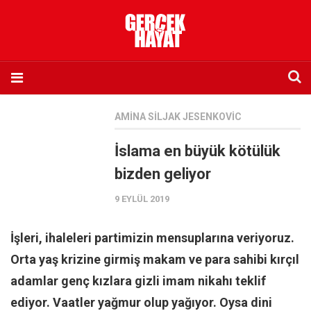
Anasayfa
AMINA SILJAK JESENKOVIC
Hakkımızda
İslama en büyük kötülük
Künye
bizden geliyor
İletişim
9 EYLÜL 2019
Abone olmak istiyorum
Satış noktası listesi
İşleri, ihaleleri partimizin mensuplarına veriyoruz.
Eksik sayıların temini
Orta yaş krizine girmiş makam ve para sahibi kırçıl
Sosyal Medya
adamlar genç kızlara gizli imam nikahı teklif
Twitter
ediyor. Vaatler yağmur olup yağıyor. Oysa dini