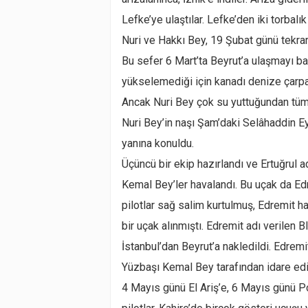
Lefke’ye ulaştılar. Lefke’den iki torbalı
Nuri ve Hakkı Bey, 19 Şubat günü tekrar
Bu sefer 6 Mart’ta Beyrut’a ulaşmayı baş
yükselemediği için kanadı denize çarpa
Ancak Nuri Bey çok su yuttuğundan tüm
Nuri Bey’in naşı Şam’daki Selâhaddin E
yanına konuldu.
Üçüncü bir ekip hazırlandı ve Ertuğrul a
Kemal Bey’ler havalandı. Bu uçak da Ed
pilotlar sağ salim kurtulmuş, Edremit h
bir uçak alınmıştı. Edremit adı verilen B
İstanbul’dan Beyrut’a nakledildi. Edre
Yüzbaşı Kemal Bey tarafından idare edi
4 Mayıs günü El Ariş’e, 6 Mayıs günü Po