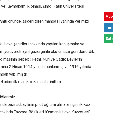
i ve Kaymakamlık binası, şimdi Fatih Üniversitesi
Abon
Anıtı önünde, askeri tören mangası yanında yerimizi
Tüm
.
Satı
uk. Hava şehidleri hakkında yapılan konuşmalar ve
ım yürüyerek aynı güzergâhla okulumuza geri dönerdik.
olmasının sebebi; Fethi, Nuri ve Sadık Beyler’in
pımına 2 Nisan 1914 yılında başlanmış ve 1916 yılında
dan yapılmıştır.
 adını ilk olarak o zamanlar işittim.
idlerimiz.
da bazı subayların pilot eğitimi almaları için ilk kez
çaklarla Tayyare Bölükleri (Osmanlı Hava Kuvvetleri)