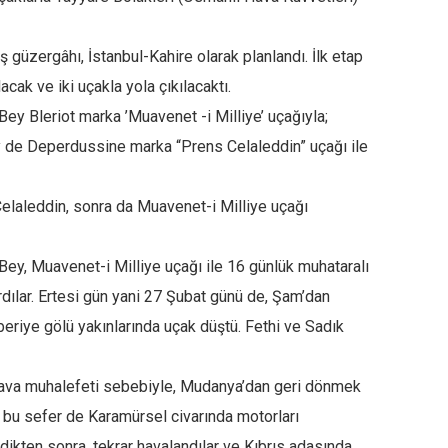
ş güzergâhı, İstanbul-Kahire olarak planlandı. İlk etap
cak ve iki uçakla yola çıkılacaktı.
y Bleriot marka ’Muavenet -i Milliye’ uçağıyla;
 de Deperdussine marka “Prens Celaleddin” uçağı ile
laleddin, sonra da Muavenet-i Milliye uçağı
y, Muavenet-i Milliye uçağı ile 16 günlük muhataralı
dılar. Ertesi gün yani 27 Şubat günü de, Şam’dan
beriye gölü yakınlarında uçak düştü. Fethi ve Sadık
 hava muhalefeti sebebiyle, Mudanya’dan geri dönmek
r, bu sefer de Karamürsel civarında motorları
rildikten sonra, tekrar havalandılar ve Kıbrıs adasında