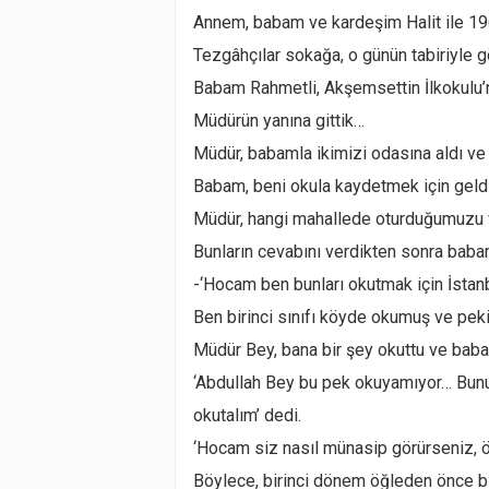
Annem, babam ve kardeşim Halit ile 196
Tezgâhçılar sokağa, o günün tabiriyle 
Babam Rahmetli, Akşemsettin İlkokulu’
Müdürün yanına gittik…
Müdür, babamla ikimizi odasına aldı ve 
Babam, beni okula kaydetmek için geldi
Müdür, hangi mahallede oturduğumuzu v
Bunların cevabını verdikten sonra bab
-‘Hocam ben bunları okutmak için İstanb
Ben birinci sınıfı köyde okumuş ve pekiy
Müdür Bey, bana bir şey okuttu ve bab
‘Abdullah Bey bu pek okuyamıyor… Bunu 
okutalım’ dedi.
‘Hocam siz nasıl münasip görürseniz, öy
Böylece, birinci dönem öğleden önce biri