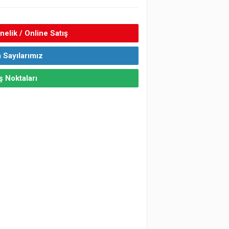
elik / Online Satış
 Sayılarımız
ş Noktaları