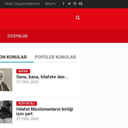
Mobil Uygulamalarımız
İletişim
DOSYALAR
ON KONULAR
POPÜLER KONULAR
KAPAK
Sana, bana, hilafete dair…
27 TEM, 2020
RÖPORTAJ
Hilafet Müslümanların birliği
için şart
27 TEM, 2020