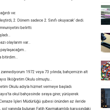
ğırdı ve:
eştirdi, 2. Dönem sadece 2. Sınıfı okuyacak’ dedi.
uniyetini belirtti.
şladı…
 bazı olaylarım var…
le paylaşacağım…
a bitirdim…
ra, zannediyorum 1972 veya 73 yılında; bahçemizin alt
 Mayıs İlköğretim Okulu olmuştu…
ğretim Okulu adıyla hizmet vermeye başladı.
yıs’ta okul bahçesinde sıraya girer, yürüyerek
Cenaze İşleri Müdürlüğü şubesi önünden az ileride
a, sol yanında bulunan Fatih Kaymakamlığı karşısındaki