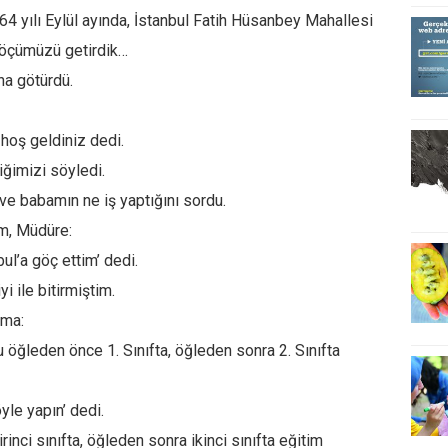
4 yılı Eylül ayında, İstanbul Fatih Hüsanbey Mahallesi
göçümüzü getirdik…
na götürdü.
hoş geldiniz dedi.
ğimizi söyledi.
e babamın ne iş yaptığını sordu.
am, Müdüre:
ul’a göç ettim’ dedi.
i ile bitirmiştim.
ama:
öğleden önce 1. Sınıfta, öğleden sonra 2. Sınıfta
le yapın’ dedi.
nci sınıfta, öğleden sonra ikinci sınıfta eğitim