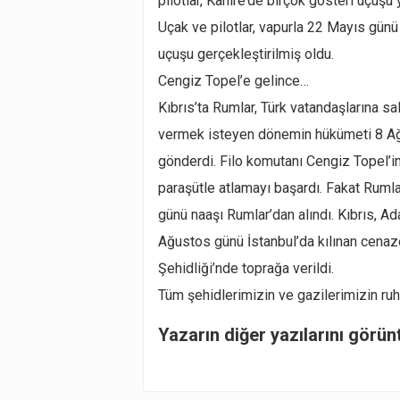
pilotlar, Kahire’de birçok gösteri uçuşu 
Uçak ve pilotlar, vapurla 22 Mayıs günü
uçuşu gerçekleştirilmiş oldu.
Cengiz Topel’e gelince…
Kıbrıs’ta Rumlar, Türk vatandaşlarına sa
vermek isteyen dönemin hükümeti 8 Ağu
gönderdi. Filo komutanı Cengiz Topel’i
paraşütle atlamayı başardı. Fakat Rumla
günü naaşı Rumlar’dan alındı. Kıbrıs, A
Ağustos günü İstanbul’da kılınan cena
Şehidliği’nde toprağa verildi.
Tüm şehidlerimizin ve gazilerimizin ruhu
Yazarın diğer yazılarını görün