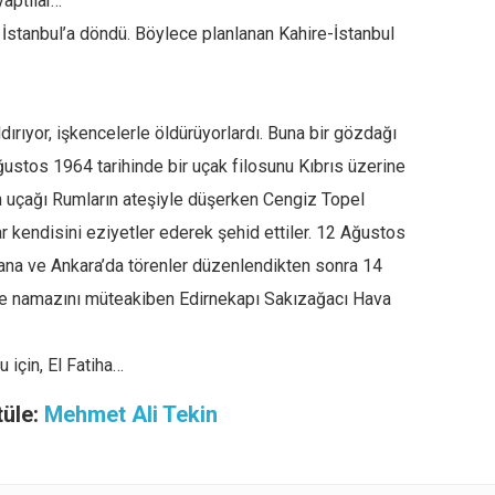
yaptılar…
 İstanbul’a döndü. Böylece planlanan Kahire-İstanbul
ldırıyor, işkencelerle öldürüyorlardı. Buna bir gözdağı
stos 1964 tarihinde bir uçak filosunu Kıbrıs üzerine
n uçağı Rumların ateşiyle düşerken Cengiz Topel
r kendisini eziyetler ederek şehid ettiler. 12 Ağustos
dana ve Ankara’da törenler düzenlendikten sonra 14
ze namazını müteakiben Edirnekapı Sakızağacı Hava
 için, El Fatiha…
tüle:
Mehmet Ali Tekin