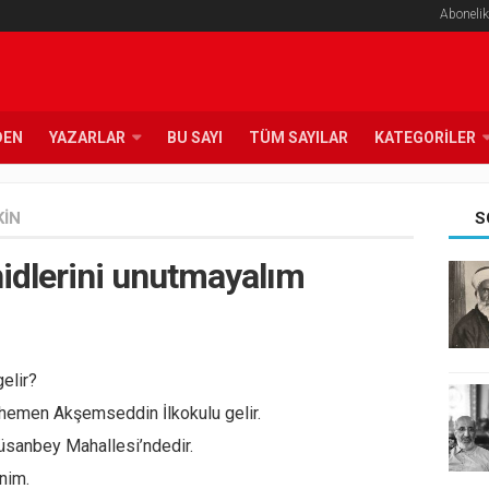
Abonelik
DEN
YAZARLAR
BU SAYI
TÜM SAYILAR
KATEGORILER
KIN
S
idlerini unutmayalım
elir?
 hemen Akşemseddin İlkokulu gelir.
üsanbey Mahallesi’ndedir.
nim.