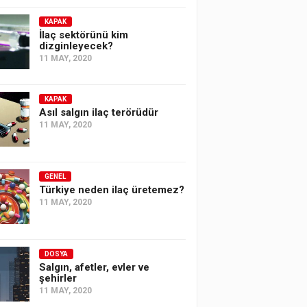
KAPAK
İlaç sektörünü kim
dizginleyecek?
11 MAY, 2020
KAPAK
Asıl salgın ilaç terörüdür
11 MAY, 2020
GENEL
Türkiye neden ilaç üretemez?
11 MAY, 2020
DOSYA
Salgın, afetler, evler ve
şehirler
11 MAY, 2020