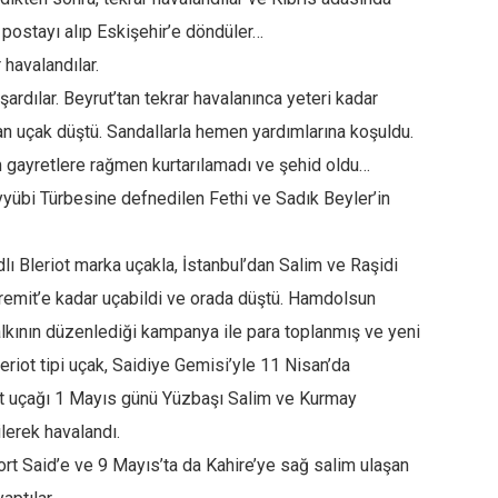
k postayı alıp Eskişehir’e döndüler…
 havalandılar.
ardılar. Beyrut’tan tekrar havalanınca yeteri kadar
n uçak düştü. Sandallarla hemen yardımlarına koşuldu.
 gayretlere rağmen kurtarılamadı ve şehid oldu…
yyübi Türbesine defnedilen Fethi ve Sadık Beyler’in
dlı Bleriot marka uçakla, İstanbul’dan Salim ve Raşidi
remit’e kadar uçabildi ve orada düştü. Hamdolsun
alkının düzenlediği kampanya ile para toplanmış ve yeni
leriot tipi uçak, Saidiye Gemisi’yle 11 Nisan’da
mit uçağı 1 Mayıs günü Yüzbaşı Salim ve Kurmay
lerek havalandı.
rt Said’e ve 9 Mayıs’ta da Kahire’ye sağ salim ulaşan