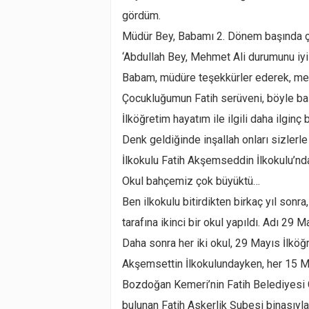
gördüm.
Müdür Bey, Babamı 2. Dönem başında ça
‘Abdullah Bey, Mehmet Ali durumunu iyil
Babam, müdüre teşekkürler ederek, memn
Çocukluğumun Fatih serüveni, böyle ba
İlköğretim hayatım ile ilgili daha ilginç
Denk geldiğinde inşallah onları sizler
İlkokulu Fatih Akşemseddin İlkokulu’nd
Okul bahçemiz çok büyüktü…
Ben ilkokulu bitirdikten birkaç yıl son
tarafına ikinci bir okul yapıldı. Adı 29
Daha sonra her iki okul, 29 Mayıs İlkö
Akşemsettin İlkokulundayken, her 15 Ma
Bozdoğan Kemeri’nin Fatih Belediyesi 
bulunan Fatih Askerlik Şubesi binasıyl