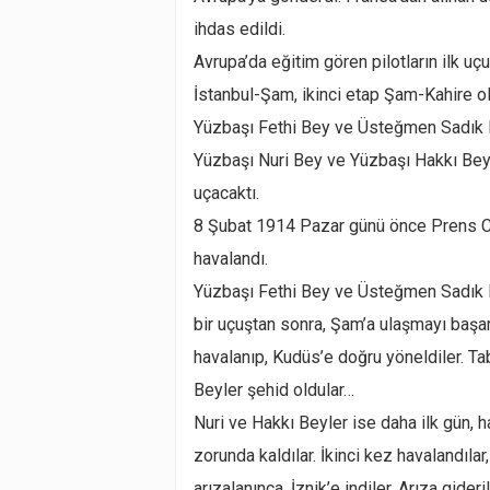
ihdas edildi.
Avrupa’da eğitim gören pilotların ilk uçu
İstanbul-Şam, ikinci etap Şam-Kahire ola
Yüzbaşı Fethi Bey ve Üsteğmen Sadık Be
Yüzbaşı Nuri Bey ve Yüzbaşı Hakkı Bey
uçacaktı.
8 Şubat 1914 Pazar günü önce Prens Ce
havalandı.
Yüzbaşı Fethi Bey ve Üsteğmen Sadık Be
bir uçuştan sonra, Şam’a ulaşmayı başar
havalanıp, Kudüs’e doğru yöneldiler. Ta
Beyler şehid oldular…
Nuri ve Hakkı Beyler ise daha ilk gün,
zorunda kaldılar. İkinci kez havalandıla
arızalanınca, İznik’e indiler. Arıza gide