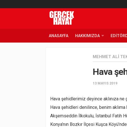
ANASAYFA
HAKKIMIZDA
EDITÖR
MEHMET ALI TE
Hava şeh
13 MAYIS 2019
Hava şehidlerimiz deyince aklınıza ne g
Hava şehidleri denilince, benim aklıma
Akşemseddin İlkokulu, İstanbul Fatih H
Konya’nın Bozkır İlçesi Kuşca Köyü’nde