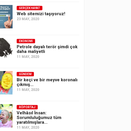
GERÇEK HAYAT
Web sitemizi taşıyoruz!
23 MAY, 2020
EKONOMI
Petrole dayalı terör şimdi çok
daha maliyetli
11 MAY, 2020
GÜNDEM
Bir keçi ve bir meyve koronalı
çıkmış…
11 MAY, 2020
RÖPORTAJ
Velhâsıl İnsan:
Sorumluluğumuz tüm
yaratılmışlara…
11 MAY, 2020