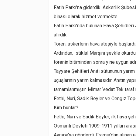
Fatih Parkı’na giderdik. Askerlik Şubes
binası olarak hizmet vermekte.
Fatih Parkı’nda bulunan Hava Şehidleri 
alırdık.
Tören, askerlerin hava ateşiyle başlardı
Ardından, İstiklal Marşını şevkle okurd
törenin bitiminden sonra yine uygun ad
Tayyare Şehitleri Anıtı sütununun yarım 
uçuşlarının yarım kalmasıdır. Anıtın ya
tamamlanmıştır. Mimar Vedat Tek tarafın
Fethi, Nuri, Sadık Beyler ve Cengiz Topel
Kim bunlar?
Fethi, Nuri ve Sadık Beyler, ilk hava şeh
Osmanlı Devleti 1909-1911 yılları arasın
Avrupa’ya gönderdi. Fransa’dan alınan u