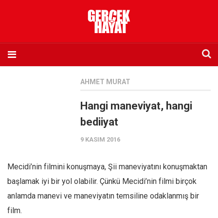
Anasayfa
AHMET MURAT
Hakkımızda
Hangi maneviyat, hangi
Künye
bediiyat
İletişim
9 KASIM 2016
Abone olmak istiyorum
Satış noktası listesi
Mecidi’nin filmini konuşmaya, Şii maneviyatını konuşmaktan
Eksik sayıların temini
başlamak iyi bir yol olabilir. Çünkü Mecidi’nin filmi birçok
Sosyal Medya
anlamda manevi ve maneviyatın temsiline odaklanmış bir
Twitter
film.