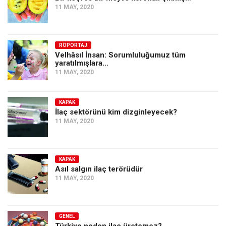
11 MAY, 2020
RÖPORTAJ
Velhâsıl İnsan: Sorumluluğumuz tüm
yaratılmışlara…
11 MAY, 2020
KAPAK
İlaç sektörünü kim dizginleyecek?
11 MAY, 2020
KAPAK
Asıl salgın ilaç terörüdür
11 MAY, 2020
GENEL