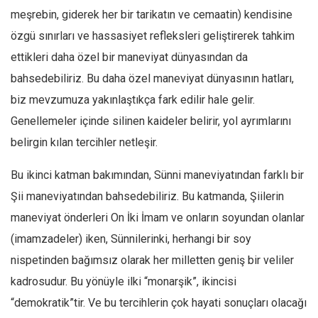
meşrebin, giderek her bir tarikatın ve cemaatin) kendisine
Ekonomi
özgü sınırları ve hassasiyet refleksleri geliştirerek tahkim
Spor
ettikleri daha özel bir maneviyat dünyasından da
Manzara
bahsedebiliriz. Bu daha özel maneviyat dünyasının hatları,
Sağlık
biz mevzumuza yakınlaştıkça fark edilir hale gelir.
Gıda-Beslenme
Genellemeler içinde silinen kaideler belirir, yol ayrımlarını
Hayat
belirgin kılan tercihler netleşir.
Türkiye
Bu ikinci katman bakımından, Sünni maneviyatından farklı bir
Siyaset
Şii maneviyatından bahsedebiliriz. Bu katmanda, Şiilerin
Dünya
maneviyat önderleri On İki İmam ve onların soyundan olanlar
Avrupa
(imamzadeler) iken, Sünnilerinki, herhangi bir soy
Asya
nispetinden bağımsız olarak her milletten geniş bir veliler
Afrika
kadrosudur. Bu yönüyle ilki “monarşik”, ikincisi
İslam Dünyası
“demokratik”tir. Ve bu tercihlerin çok hayati sonuçları olacağı