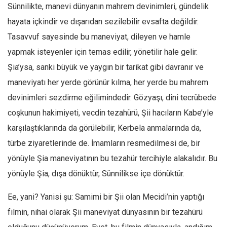
Sünnilikte, manevi dünyanın mahrem devinimleri, gündelik
hayata içkindir ve dışarıdan sezilebilir evsafta değildir.
Tasavvuf sayesinde bu maneviyat, dileyen ve hamle
yapmak isteyenler için temas edilir, yönetilir hale gelir.
Şia’ysa, sanki büyük ve yaygın bir tarikat gibi davranır ve
maneviyatı her yerde görünür kılma, her yerde bu mahrem
devinimleri sezdirme eğilimindedir. Gözyaşı, dini tecrübede
coşkunun hakimiyeti, vecdin tezahürü, Şii hacıların Kabe’yle
karşılaştıklarında da görülebilir, Kerbela anmalarında da,
türbe ziyaretlerinde de. İmamların resmedilmesi de, bir
yönüyle Şia maneviyatının bu tezahür tercihiyle alakalıdır. Bu
yönüyle Şia, dışa dönüktür, Sünnilikse içe dönüktür.
Ee, yani? Yanisi şu: Samimi bir Şii olan Mecidi’nin yaptığı
filmin, nihai olarak Şii maneviyat dünyasının bir tezahürü