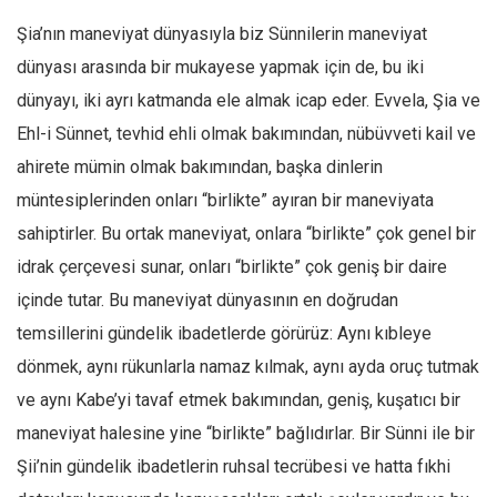
Facebook
Şia’nın maneviyat dünyasıyla biz Sünnilerin maneviyat
Instagram
dünyası arasında bir mukayese yapmak için de, bu iki
YouTube
dünyayı, iki ayrı katmanda ele almak icap eder. Evvela, Şia ve
Editörden
Ehl-i Sünnet, tevhid ehli olmak bakımından, nübüvveti kail ve
Yazarlar
ahirete mümin olmak bakımından, başka dinlerin
müntesiplerinden onları “birlikte” ayıran bir maneviyata
Kemal Özer
sahiptirler. Bu ortak maneviyat, onlara “birlikte” çok genel bir
Mahmut Toptaş
idrak çerçevesi sunar, onları “birlikte” çok geniş bir daire
Yvonne Ridley
içinde tutar. Bu maneviyat dünyasının en doğrudan
Barış Tarımcıoğlu
temsillerini gündelik ibadetlerde görürüz: Aynı kıbleye
Ömer Kayani
dönmek, aynı rükunlarla namaz kılmak, aynı ayda oruç tutmak
Yusuf Armağan
ve aynı Kabe’yi tavaf etmek bakımından, geniş, kuşatıcı bir
Hasanali Yıldırım
maneviyat halesine yine “birlikte” bağlıdırlar. Bir Sünni ile bir
Leyla Şerif Emin
Şii’nin gündelik ibadetlerin ruhsal tecrübesi ve hatta fıkhi
Selçuk Türkyılmaz