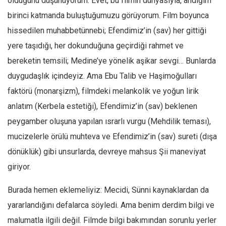
olduğunu düşünüyorum. Evet, bu filmin dünyasıyla, andığım
birinci katmanda buluştuğumuzu görüyorum. Film boyunca
hissedilen muhabbetünnebi; Efendimiz’in (sav) her gittiği
yere taşıdığı, her dokunduğuna geçirdiği rahmet ve
bereketin temsili; Medine’ye yönelik aşikar sevgi… Bunlarda
duygudaşlık içindeyiz. Ama Ebu Talib ve Haşimoğulları
faktörü (monarşizm), filmdeki melankolik ve yoğun lirik
anlatım (Kerbela estetiği), Efendimiz’in (sav) beklenen
peygamber oluşuna yapılan ısrarlı vurgu (Mehdilik teması),
mucizelerle örülü muhteva ve Efendimiz’in (sav) sureti (dışa
dönüklük) gibi unsurlarda, devreye mahsus Şii maneviyat
giriyor.
Burada hemen eklemeliyiz: Mecidi, Sünni kaynaklardan da
yararlandığını defalarca söyledi. Ama benim derdim bilgi ve
malumatla ilgili değil. Filmde bilgi bakımından sorunlu yerler