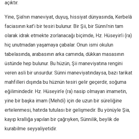
Amerika
açıktır.
Avustralya
Yine, Şia’nın maneviyat, duyuş, hissiyat dünyasında, Kerbelâ
Tarih
faciasının kat’i bir tesiri bulunur. Bir Şii, bir Sünni’nin tam
Düşünce
olarak idrak etmekte zorlanacağı biçimde, Hz. Hüseyin’i (ra)
Dosyalar
hiç unutmadan yaşamaya çabalar. Onun ismi okulun
tabelasında, arabasının arka camında, dükkan masasının
üstünde hep bulunur. Bu hüzün, Şii maneviyatına rengini
veren asli bir unsurdur. Sünni maneviyatındaysa, bazı tarikat
mahfilleri dışında bu hüznün tesiri gelir geçerdir, soğuma
eğilimindedir. Hz. Hüseyin’e (ra) nasip olmayan imametin,
yine bir başka imam (Mehdi) için de uzun bir süreliğine
ertelenmesi, hatırda tutulası bir gelişmedir. Bu yönüyle Şia,
kayıp krallığa yapılan bir çağrıyken, Sünnilik, beylik de
kurabilme seyyaliyetidir.