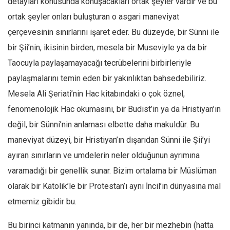
detayları konusunda konuşacakları ortak şeyler vardır ve bu
ortak şeyler onları buluşturan o asgari maneviyat
Mehmet Ali Tekin
çerçevesinin sınırlarını işaret eder. Bu düzeyde, bir Sünni ile
Abir E. Nahas
bir Şii’nin, ikisinin birden, mesela bir Museviyle ya da bir
Amina S. Jenenkovic
Taocuyla paylaşamayacağı tecrübelerini birbirleriyle
Bağdagül Öz
paylaşmalarını temin eden bir yakınlıktan bahsedebiliriz.
Esra Elönü
Mesela Ali Şeriati’nin Hac kitabındaki o çok öznel,
» Yazar arşivi
fenomenolojik Hac okumasını, bir Budist’in ya da Hristiyan’ın
Bu Sayı
değil, bir Sünni’nin anlaması elbette daha makuldür. Bu
Tüm Sayılar
maneviyat düzeyi, bir Hristiyan’ın dışarıdan Sünni ile Şii’yi
ayıran sınırların ve umdelerin neler olduğunun ayrımına
Kategoriler
varamadığı bir genellik sunar. Bizim ortalama bir Müslüman
Kültür Sanat
olarak bir Katolik’le bir Protestan’ı aynı İncil’in dünyasına mal
Kitap
etmemiz gibidir bu.
Karisi kitap sualleri
Bu birinci katmanın yanında, bir de, her bir mezhebin (hatta
7 soruda bu hafta