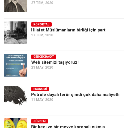
27 TEM, 2020
RÖPORTAJ
Hilafet Müslümanların birliği için şart
27 TEM, 2020
GERÇEK HAYAT
Web sitemizi taşıyoruz!
23 MAY, 2020
EKONOMI
Petrole dayalı terör şimdi çok daha maliyetli
11 MAY, 2020
GÜNDEM
Bir keçi ve bir meyve koronalı çıkmış…