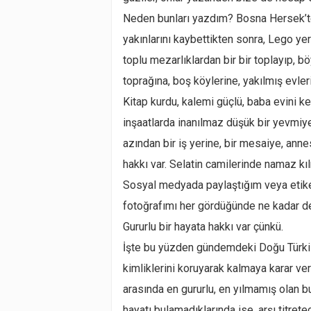
Neden bunları yazdım? Bosna Hersek’te
yakınlarını kaybettikten sonra, Lego yer
toplu mezarlıklardan bir bir toplayıp, b
toprağına, boş köylerine, yakılmış evler
Kitap kurdu, kalemi güçlü, baba evini k
inşaatlarda inanılmaz düşük bir yevmiye
azından bir iş yerine, bir mesaiye, ann
hakkı var. Selatin camilerinde namaz kı
Sosyal medyada paylaştığım veya etiketl
fotoğrafımı her gördüğünde ne kadar der
Gururlu bir hayata hakkı var çünkü.
İşte bu yüzden gündemdeki Doğu Türki
kimliklerini koruyarak kalmaya karar ve
arasında en gururlu, en yılmamış olan bu 
hayatı bulamadıklarında ise, arşı titre