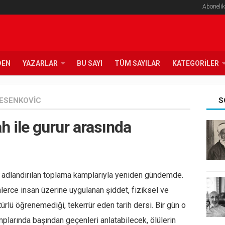
Abonelik
DEN
YAZARLAR
BU SAYI
TÜM SAYILAR
KATEGORILER
JESENKOVIC
S
ah ile gurur arasında
k adlandırılan toplama kamplarıyla yeniden gündemde.
nlerce insan üzerine uygulanan şiddet, fiziksel ve
türlü öğrenemediği, tekerrür eden tarih dersi. Bir gün o
mplarında başından geçenleri anlatabilecek, ölülerin