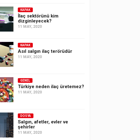
KAPAK
İlaç sektörünü kim
dizginleyecek?
11 MAY, 2020
KAPAK
Asıl salgın ilaç terörüdür
11 MAY, 2020
GENEL
Türkiye neden ilaç üretemez?
11 MAY, 2020
DOSYA
Salgın, afetler, evler ve
şehirler
11 MAY, 2020