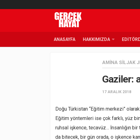
ANASAYFA
HAKKIMIZDA
EDITÖR
AMINA SILJAK 
Gaziler: 
17 ARALIK 2018
Doğu Türkistan “Eğitim merkezi” olara
Eğitim yöntemleri ise çok farklı, yüz bi
ruhsal işkence, tecavüz… İnsanlığın bir 
da bitecek, bir gün orada, o işkence ka