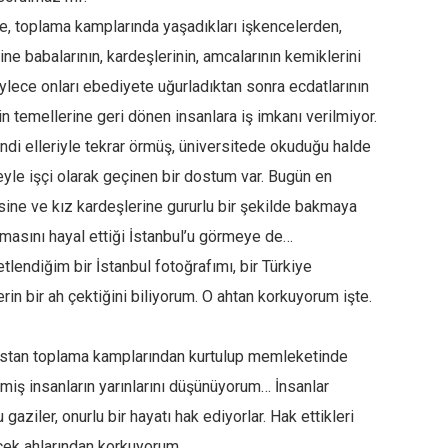
, toplama kamplarında yaşadıkları işkencelerden,
ine babalarının, kardeşlerinin, amcalarının kemiklerini
öylece onları ebediyete uğurladıktan sonra ecdatlarının
in temellerine geri dönen insanlara iş imkanı verilmiyor.
endi elleriyle tekrar örmüş, üniversitede okuduğu halde
yle işçi olarak geçinen bir dostum var. Bugün en
esine ve kız kardeşlerine gururlu bir şekilde bakmaya
lmasını hayal ettiği İstanbul’u görmeye de…
endiğim bir İstanbul fotoğrafımı, bir Türkiye
in bir ah çektiğini biliyorum. O ahtan korkuyorum işte.
stan toplama kamplarından kurtulup memleketinde
rmiş insanların yarınlarını düşünüyorum… İnsanlar
gaziler, onurlu bir hayatı hak ediyorlar. Hak ettikleri
tecek ahlarından korkuyorum…