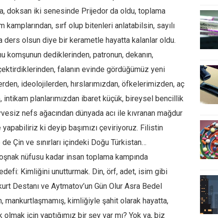
, doksan iki senesinde Prijedor da oldu, toplama
 kamplarından, sırf olup bitenleri anlatabilsin, sayılı
a ders olsun diye bir kerametle hayatta kalanlar oldu.
nu komşunun dediklerinden, patronun, dekanın,
çektirdiklerinden, falanın evinde gördüğümüz yeni
den, ideolojilerden, hırslarımızdan, öfkelerimizden, aç
intikam planlarımızdan ibaret küçük, bireysel bencillik
vesiz nefs ağacından dünyada acı ile kıvranan mağdur
apabiliriz ki deyip başımızı çeviriyoruz. Filistin
de Çin ve sınırları içindeki Doğu Türkistan…
Boşnak nüfusu kadar insan toplama kampında
edefi: Kimliğini unutturmak. Din, örf, adet, isim gibi
nkurt Destanı ve Aytmatov’un Gün Olur Asra Bedel
 mankurtlaşmamış, kimliğiyle şahit olarak hayatta,
k olmak için yaptığımız bir şey var mı? Yok ya, biz