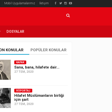
Mobil Uygulamalarımız
İletişim
DOSYALAR
ON KONULAR
POPÜLER KONULAR
KAPAK
Sana, bana, hilafete dair…
27 TEM, 2020
RÖPORTAJ
Hilafet Müslümanların birliği
için şart
27 TEM, 2020