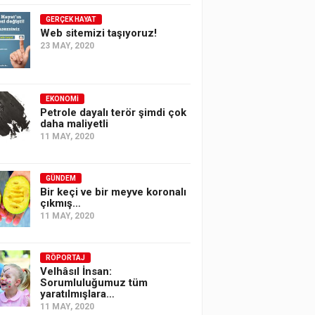
GERÇEK HAYAT
Web sitemizi taşıyoruz!
23 MAY, 2020
EKONOMI
Petrole dayalı terör şimdi çok
daha maliyetli
11 MAY, 2020
GÜNDEM
Bir keçi ve bir meyve koronalı
çıkmış…
11 MAY, 2020
RÖPORTAJ
Velhâsıl İnsan:
Sorumluluğumuz tüm
yaratılmışlara…
11 MAY, 2020