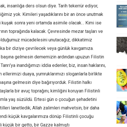
ak, insanlığa ders olsun diye. Tarih tekerrür ediyor,
ğimiz yok. Kimileri yaşadıklarını bir an önce unutmak
ki kuşak sonra yeni ortamda asimile olacak… Kimi ise
larının toprağında kalacak. Çevresinde mezar taşları ve
 olduğumuz mücadelesini unutacağız, dikkatimiz
ka bir diziye çevrilecek veya günlük kavgamıza.
n başına gelmesin dememizin ardından upuzun Filistin
 Tanrı’ya inandığımızı iddia edenler, biz, insan haklarını,
 ellerimizi duaya, yumruklarımızı sloganlarla birlikte
başına gelmesin diye bağırıyorduk. Filistin halkı
şlarla bir avuç toprağını, kimliğini koruyan Filistinli
amla yaş süzüldü. Ertesi gün o çocuğun şehadetini
lleri lanetledik; Allah zalimleri mahvetsin, bir daha
ndi küçük kavgalarımıza dönüp Filistinli çocuğu
ili küçük bir getto, bir Gazze kalmıştı