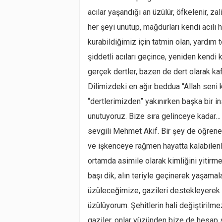
acılar yaşandığı an üzülür, öfkelenir, za
her şeyi unutup, mağdurları kendi acılı 
kurabildiğimiz için tatmin olan, yardım 
şiddetli acıları geçince, yeniden kend
gerçek dertler, bazen de dert olarak k
Dilimizdeki en ağır beddua “Allah seni 
“dertlerimizden” yakınırken başka bir in
unutuyoruz. Bize sıra gelinceye kadar… G
sevgili Mehmet Akif. Bir şey de öğrenem
ve işkenceye rağmen hayatta kalabilenler
ortamda asimile olarak kimliğini yitirme
başı dik, alın teriyle geçinerek yaşama
üzüleceğimize, gazileri destekleyere
üzülüyorum. Şehitlerin hali değiştirilm
gaziler, onlar yüzünden bize de hesap