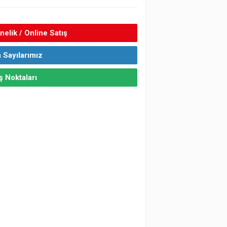
elik / Online Satış
 Sayılarımız
ş Noktaları