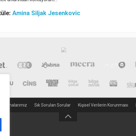
tüle:
Amina Siljak Jesenkovic
gulamalarımız
Sık Sorulan Sorular
Kişisel Verilerin Korunması