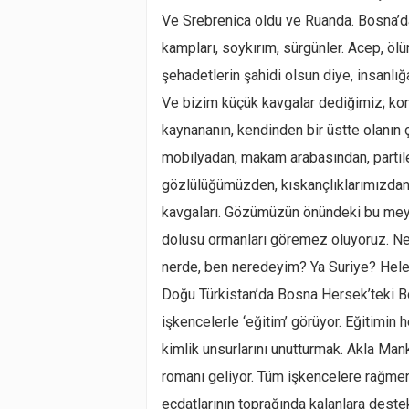
Ve Srebrenica oldu ve Ruanda. Bosna’da
kampları, soykırım, sürgünler. Acep, ölüm
şehadetlerin şahidi olsun diye, insanlığ
Ve bizim küçük kavgalar dediğimiz; ko
kaynananın, kendinden bir üstte olanın 
mobilyadan, makam arabasından, partiler
gözlülüğümüzden, kıskançlıklarımızdan, 
kavgaları. Gözümüzün önündeki bu mey
dolusu ormanları göremez oluyoruz. Ne y
nerde, ben neredeyim? Ya Suriye? Hele 
Doğu Türkistan’da Bosna Hersek’teki 
işkencelerle ‘eğitim’ görüyor. Eğitimin h
kimlik unsurlarını unutturmak. Akla Ma
romanı geliyor. Tüm işkencelere rağmen,
ecdatlarının toprağında kalanlara deste