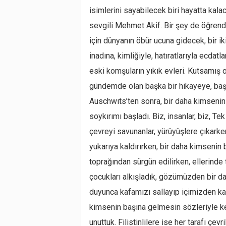
isimlerini sayabilecek biri hayatta kalac
sevgili Mehmet Akif. Bir şey de öğrendi
için dünyanın öbür ucuna gidecek, bir i
inadına, kimliğiyle, hatıratlarıyla ecdat
eski komşuların yıkık evleri. Kutsamış
gündemde olan başka bir hikayeye, baş
Auschwıts’ten sonra, bir daha kimseni
soykırımı başladı. Biz, insanlar, biz, Tek
çevreyi savunanlar, yürüyüşlere çıkarken
yukarıya kaldırırken, bir daha kimsenin 
toprağından sürgün edilirken, ellerinde ta
çocukları alkışladık, gözümüzden bir d
duyunca kafamızı sallayıp içimizden kati
kimsenin başına gelmesin sözleriyle ke
unuttuk. Filistinlilere ise her tarafı çevr