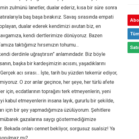
limin zulmünü lanetler, dualar ederiz, kısa bir süre sonra
hatıralarıyla baş başa bırakırız. Savaş sırasında empati
Abon
toplayan, dualar ederek kendimizi avutan biz, en
Tüm
i kavgamıza, kendi dertlerimize dönüyoruz. Bazen
afamıza taktığımız hırsımızın tohumu…
Satı
kendi derdinle uğraştırsın” anlamındadır. Biz böyle
sanın, başka bir kardeşimizin acısını, yaşadıklarını
erçek acı sırası… İşte, tarih bu yüzden tekerrür ediyor,
iyoruz. O zor anlar geçince, her şeye, her türlü afete
 için, ecdatlarının toprağını terk etmeyenlerin, yeni
yi kabul etmeyenlerin insana layık, gururlu bir şekilde,
ları için bir şey yapmadığımıza üzülüyorum. Şehitlere
k mübarek gazalarına saygı göstermediğimize
ez. Bekada onları cennet bekliyor, sorgusuz sualsiz! Ya
 sorulmaz mı?