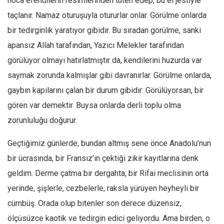
hoca efendilerin resimlerinden tüten edep, bu el jestiyle
taçlanır. Namaz oturuşuyla otururlar onlar. Görülme onlarda
bir tedirginlik yaratıyor gibidir. Bu sıradan görülme, sanki
apansız Allah tarafından, Yazıcı Melekler tarafından
görülüyor olmayı hatırlatmıştır da, kendilerini huzurda var
saymak zorunda kalmışlar gibi davranırlar. Görülme onlarda,
gaybın kapılarını çalan bir durum gibidir: Görülüyorsan, bir
gören var demektir. Buysa onlarda derli toplu olma
zorunluluğu doğurur.
Geçtiğimiz günlerde, bundan altmış sene önce Anadolu’nun
bir ücrasında, bir Fransız’ın çektiği zikir kayıtlarına denk
geldim. Derme çatma bir dergahta, bir Rifai meclisinin orta
yerinde, şişlerle, cezbelerle, raksla yürüyen heyheyli bir
cümbüş. Orada olup bitenler son derece düzensiz,
ölçüsüzce kaotik ve tedirgin edici geliyordu. Ama birden, o