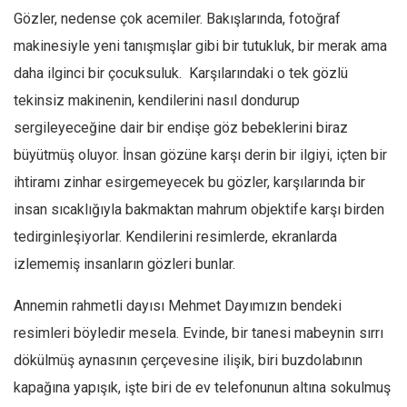
Gözler, nedense çok acemiler. Bakışlarında, fotoğraf
Mehmet Ali Tekin
makinesiyle yeni tanışmışlar gibi bir tutukluk, bir merak ama
Abir E. Nahas
daha ilginci bir çocuksuluk. Karşılarındaki o tek gözlü
Amina S. Jenenkovic
tekinsiz makinenin, kendilerini nasıl dondurup
Bağdagül Öz
sergileyeceğine dair bir endişe göz bebeklerini biraz
Esra Elönü
büyütmüş oluyor. İnsan gözüne karşı derin bir ilgiyi, içten bir
» Yazar arşivi
ihtiramı zinhar esirgemeyecek bu gözler, karşılarında bir
insan sıcaklığıyla bakmaktan mahrum objektife karşı birden
Bu Sayı
tedirginleşiyorlar. Kendilerini resimlerde, ekranlarda
Tüm Sayılar
izlememiş insanların gözleri bunlar.
Kategoriler
Annemin rahmetli dayısı Mehmet Dayımızın bendeki
Kültür Sanat
resimleri böyledir mesela. Evinde, bir tanesi mabeynin sırrı
Kitap
dökülmüş aynasının çerçevesine ilişik, biri buzdolabının
Karisi kitap sualleri
kapağına yapışık, işte biri de ev telefonunun altına sokulmuş
7 soruda bu hafta