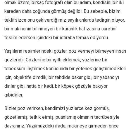
olmak üzere, birkaç fotoğrafı olan bu adam, kendisini bir iki
Ekonomi
kareden daha çoğunda görmüş değildi. Bu sebeple, bizim
Spor
teklifsizce onu çekiverdiğimiz sayılı anlarda tedirgin oluyor,
Manzara
bir makinenin bilinmeyen bir karanlık hafızasına suretini
Sağlık
teslim ederken içindeki bir ıstıraba temas ediyordu.
Gıda-Beslenme
Yaşlıların resimlerindeki gözler, poz vermeyi bilmeyen insan
Hayat
gözleridir. Gözlerine bir ışıltı eklemek, yüzlerine bir
Türkiye
tebessüm iliştirmek konusunda bir yetenek geliştirmedikleri
Siyaset
için, objektife dimdik, bir tehdide bakar gibi, bir yabancıyı
Dünya
dinler gibi, hatta bir kedi, bir köpek gözüyle bakıyor
Avrupa
gibidirler.
Asya
Bizler poz verirken, kendimizi yüzlerce kez görmüş,
Afrika
gözetlemiş, tetkik etmiş, puanlamış olmanın tecrübesiyle
İslam Dünyası
davranırız. Yüzümüzdeki ifade, makineye girmeden önce