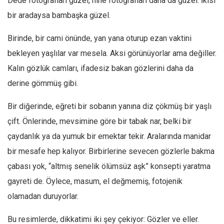
Dede fotoğrafları güzel, nine fotoğrafları daha da güzel. İkisi
Facebook
bir aradaysa bambaşka güzel.
Instagram
Birinde, bir cami önünde, yan yana oturup ezan vaktini
YouTube
bekleyen yaşlılar var mesela. Aksi görünüyorlar ama değiller.
Editörden
Kalın gözlük camları, ifadesiz bakan gözlerini daha da
Yazarlar
derine gömmüş gibi.
Kemal Özer
Bir diğerinde, eğreti bir sobanın yanına diz çökmüş bir yaşlı
Mahmut Toptaş
çift. Önlerinde, mevsimine göre bir tabak nar, belki bir
Yvonne Ridley
çaydanlık ya da yumuk bir emektar tekir. Aralarında manidar
Barış Tarımcıoğlu
bir mesafe hep kalıyor. Birbirlerine sevecen gözlerle bakma
Ömer Kayani
çabası yok, “altmış senelik ölümsüz aşk” konsepti yaratma
Yusuf Armağan
gayreti de. Öylece, masum, el değmemiş, fotojenik
Hasanali Yıldırım
olamadan duruyorlar.
Leyla Şerif Emin
Bu resimlerde, dikkatimi iki şey çekiyor: Gözler ve eller.
Selçuk Türkyılmaz