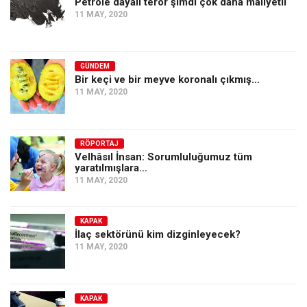
Petrole dayalı terör şimdi çok daha maliyetli
11 MAY, 2020
GÜNDEM
Bir keçi ve bir meyve koronalı çıkmış…
11 MAY, 2020
RÖPORTAJ
Velhâsıl İnsan: Sorumluluğumuz tüm
yaratılmışlara…
11 MAY, 2020
KAPAK
İlaç sektörünü kim dizginleyecek?
11 MAY, 2020
KAPAK