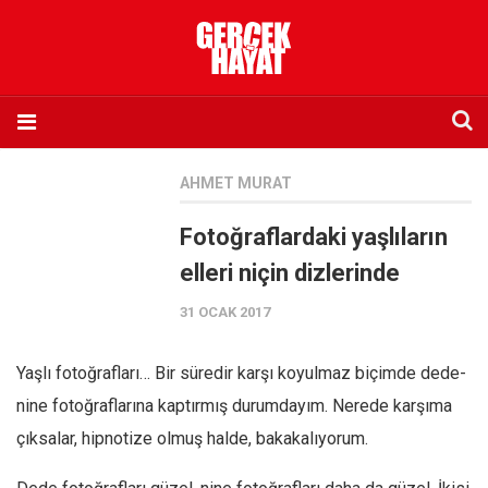
Anasayfa
AHMET MURAT
Hakkımızda
Fotoğraflardaki yaşlıların
Künye
elleri niçin dizlerinde
İletişim
31 OCAK 2017
Abone olmak istiyorum
Satış noktası listesi
Yaşlı fotoğrafları… Bir süredir karşı koyulmaz biçimde dede-
Eksik sayıların temini
nine fotoğraflarına kaptırmış durumdayım. Nerede karşıma
Sosyal Medya
çıksalar, hipnotize olmuş halde, bakakalıyorum.
Twitter