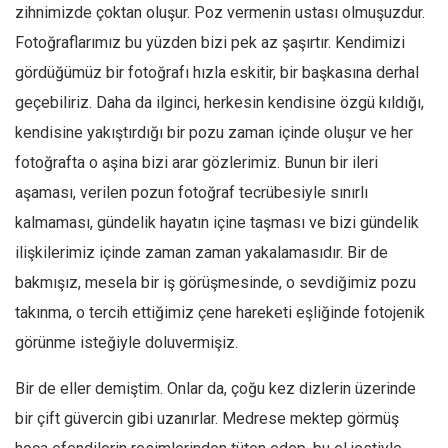
Amerika
zihnimizde çoktan oluşur. Poz vermenin ustası olmuşuzdur.
Avustralya
Fotoğraflarımız bu yüzden bizi pek az şaşırtır. Kendimizi
gördüğümüz bir fotoğrafı hızla eskitir, bir başkasına derhal
Tarih
geçebiliriz. Daha da ilginci, herkesin kendisine özgü kıldığı,
Düşünce
kendisine yakıştırdığı bir pozu zaman içinde oluşur ve her
Dosyalar
fotoğrafta o aşina bizi arar gözlerimiz. Bunun bir ileri
aşaması, verilen pozun fotoğraf tecrübesiyle sınırlı
kalmaması, gündelik hayatın içine taşması ve bizi gündelik
ilişkilerimiz içinde zaman zaman yakalamasıdır. Bir de
bakmışız, mesela bir iş görüşmesinde, o sevdiğimiz pozu
takınma, o tercih ettiğimiz çene hareketi eşliğinde fotojenik
görünme isteğiyle doluvermişiz.
Bir de eller demiştim. Onlar da, çoğu kez dizlerin üzerinde
bir çift güvercin gibi uzanırlar. Medrese mektep görmüş