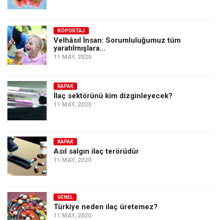
RÖPORTAJ
Velhâsıl İnsan: Sorumluluğumuz tüm
yaratılmışlara…
11 MAY, 2020
KAPAK
İlaç sektörünü kim dizginleyecek?
11 MAY, 2020
KAPAK
Asıl salgın ilaç terörüdür
11 MAY, 2020
GENEL
Türkiye neden ilaç üretemez?
11 MAY, 2020