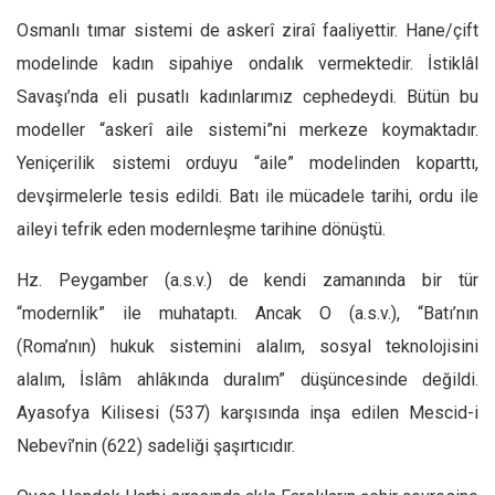
Facebook
Osmanlı tımar sistemi de askerî ziraî faaliyettir. Hane/çift
Instagram
modelinde kadın sipahiye ondalık vermektedir. İstiklâl
YouTube
Savaşı’nda eli pusatlı kadınlarımız cephedeydi. Bütün bu
Editörden
modeller “askerî aile sistemi”ni merkeze koymaktadır.
Yeniçerilik sistemi orduyu “aile” modelinden koparttı,
Yazarlar
devşirmelerle tesis edildi. Batı ile mücadele tarihi, ordu ile
Kemal Özer
aileyi tefrik eden modernleşme tarihine dönüştü.
Mahmut Toptaş
Yvonne Ridley
Hz. Peygamber (a.s.v.) de kendi zamanında bir tür
Barış Tarımcıoğlu
“modernlik” ile muhataptı. Ancak O (a.s.v.), “Batı’nın
(Roma’nın) hukuk sistemini alalım, sosyal teknolojisini
Ömer Kayani
alalım, İslâm ahlâkında duralım” düşüncesinde değildi.
Yusuf Armağan
Ayasofya Kilisesi (537) karşısında inşa edilen Mescid-i
Hasanali Yıldırım
Nebevî’nin (622) sadeliği şaşırtıcıdır.
Leyla Şerif Emin
Selçuk Türkyılmaz