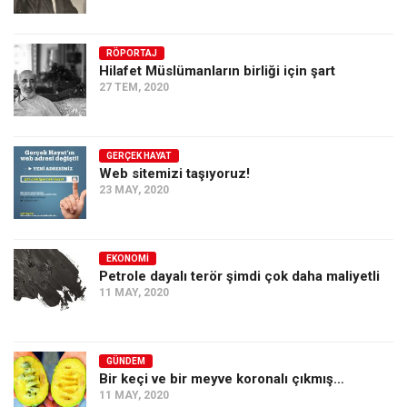
RÖPORTAJ
Hilafet Müslümanların birliği için şart
27 TEM, 2020
GERÇEK HAYAT
Web sitemizi taşıyoruz!
23 MAY, 2020
EKONOMI
Petrole dayalı terör şimdi çok daha maliyetli
11 MAY, 2020
GÜNDEM
Bir keçi ve bir meyve koronalı çıkmış…
11 MAY, 2020