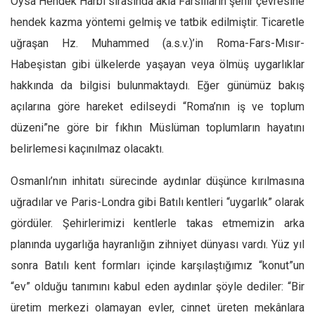
Oysa Hendek Harbi sırasında akla Farslıların şehir çevresine
hendek kazma yöntemi gelmiş ve tatbik edilmiştir. Ticaretle
Mehmet Ali Tekin
uğraşan Hz. Muhammed (a.s.v.)’in Roma-Fars-Mısır-
Abir E. Nahas
Habeşistan gibi ülkelerde yaşayan veya ölmüş uygarlıklar
Amina S. Jenenkovic
hakkında da bilgisi bulunmaktaydı. Eğer günümüz bakış
Bağdagül Öz
açılarına göre hareket edilseydi “Roma’nın iş ve toplum
Esra Elönü
düzeni”ne göre bir fıkhın Müslüman toplumların hayatını
» Yazar arşivi
belirlemesi kaçınılmaz olacaktı.
Bu Sayı
Osmanlı’nın inhitatı sürecinde aydınlar düşünce kırılmasına
Tüm Sayılar
uğradılar ve Paris-Londra gibi Batılı kentleri “uygarlık” olarak
Kategoriler
gördüler. Şehirlerimizi kentlerle takas etmemizin arka
Kültür Sanat
planında uygarlığa hayranlığın zihniyet dünyası vardı. Yüz yıl
Kitap
sonra Batılı kent formları içinde karşılaştığımız “konut”un
“ev” olduğu tanımını kabul eden aydınlar şöyle dediler: “Bir
Karisi kitap sualleri
üretim merkezi olamayan evler, cinnet üreten mekânlara
7 soruda bu hafta