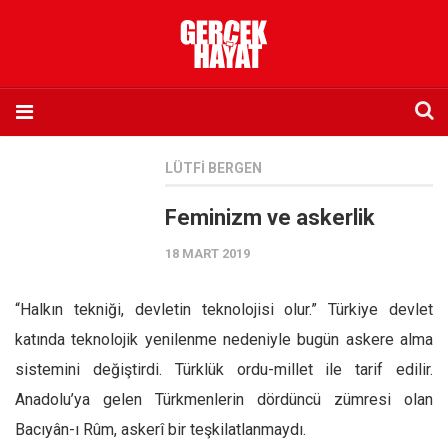
Anasayfa
LÜTFI BERGEN
Hakkımızda
Feminizm ve askerlik
Künye
18 MART 2019
İletişim
Abone olmak istiyorum
“Halkın tekniği, devletin teknolojisi olur.” Türkiye devlet
Satış noktası listesi
katında teknolojik yenilenme nedeniyle bugün askere alma
Eksik sayıların temini
sistemini değiştirdi. Türklük ordu-millet ile tarif edilir.
Sosyal Medya
Anadolu’ya gelen Türkmenlerin dördüncü zümresi olan
Twitter
Bacıyân-ı Rûm, askerî bir teşkilatlanmaydı.