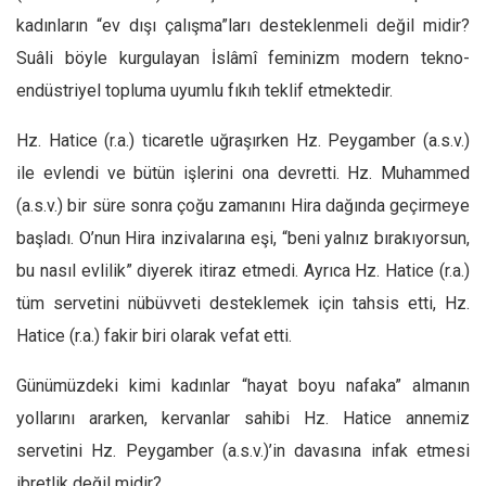
Amerika
kadınların “ev dışı çalışma”ları desteklenmeli değil midir?
Avustralya
Suâli böyle kurgulayan İslâmî feminizm modern tekno-
Tarih
endüstriyel topluma uyumlu fıkıh teklif etmektedir.
Düşünce
Hz. Hatice (r.a.) ticaretle uğraşırken Hz. Peygamber (a.s.v.)
Dosyalar
ile evlendi ve bütün işlerini ona devretti. Hz. Muhammed
(a.s.v.) bir süre sonra çoğu zamanını Hira dağında geçirmeye
başladı. O’nun Hira inzivalarına eşi, “beni yalnız bırakıyorsun,
bu nasıl evlilik” diyerek itiraz etmedi. Ayrıca Hz. Hatice (r.a.)
tüm servetini nübüvveti desteklemek için tahsis etti, Hz.
Hatice (r.a.) fakir biri olarak vefat etti.
Günümüzdeki kimi kadınlar “hayat boyu nafaka” almanın
yollarını ararken, kervanlar sahibi Hz. Hatice annemiz
servetini Hz. Peygamber (a.s.v.)’in davasına infak etmesi
ibretlik değil midir?