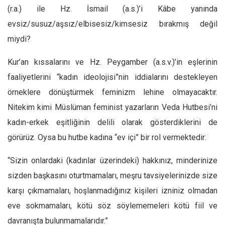
(r.a.) ile Hz. İsmail (a.s.)’i Kâbe yanında
evsiz/susuz/aşsız/elbisesiz/kimsesiz bırakmış değil
miydi?
Kur’an kıssalarını ve Hz. Peygamber (a.s.v.)’in eşlerinin
faaliyetlerini “kadın ideolojisi”nin iddialarını destekleyen
örneklere dönüştürmek feminizm lehine olmayacaktır.
Nitekim kimi Müslüman feminist yazarların Veda Hutbesi’ni
kadın-erkek eşitliğinin delili olarak gösterdiklerini de
görürüz. Oysa bu hutbe kadına “ev içi” bir rol vermektedir:
“Sizin onlardaki (kadınlar üzerindeki) hakkınız, minderinize
sizden başkasını oturtmama­ları, meşru tavsiyelerinizde size
karşı çık­mamaları, hoşlanmadığınız kişileri izniniz olmadan
eve sokmamaları, kötü söz söyle­memeleri kötü fiil ve
davranışta bulunma­malarıdır.”