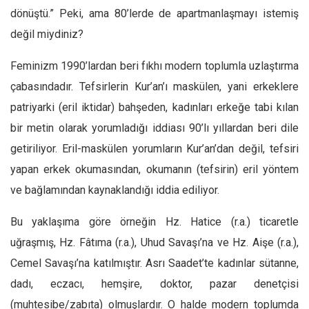
dönüştü.” Peki, ama 80’lerde de apartmanlaşmayı istemiş
Ekonomi
değil miydiniz?
Spor
Manzara
Feminizm 1990’lardan beri fıkhı modern toplumla uzlaştırma
Sağlık
çabasındadır. Tefsirlerin Kur’an’ı maskülen, yani erkeklere
patriyarki (eril iktidar) bahşeden, kadınları erkeğe tabi kılan
Gıda-Beslenme
bir metin olarak yorumladığı iddiası 90’lı yıllardan beri dile
Hayat
getiriliyor. Eril-maskülen yorumların Kur’an’dan değil, tefsiri
Türkiye
yapan erkek okumasından, okumanın (tefsirin) eril yöntem
Siyaset
ve bağlamından kaynaklandığı iddia ediliyor.
Dünya
Bu yaklaşıma göre örneğin Hz. Hatice (r.a.) ticaretle
Avrupa
uğraşmış, Hz. Fâtıma (r.a.), Uhud Savaşı’na ve Hz. Aişe (r.a.),
Asya
Cemel Savaşı’na katılmıştır. Asrı Saadet’te kadınlar sütanne,
Afrika
dadı, eczacı, hemşire, doktor, pazar denetçisi
İslam Dünyası
(muhtesibe/zabıta) olmuşlardır. O halde modern toplumda