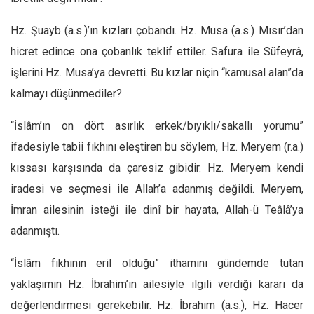
Hz. Şuayb (a.s.)’ın kızları çobandı. Hz. Musa (a.s.) Mısır’dan
hicret edince ona çobanlık teklif ettiler. Safura ile Süfeyrâ,
işlerini Hz. Musa’ya devretti. Bu kızlar niçin “kamusal alan”da
kalmayı düşünmediler?
“İslâm’ın on dört asırlık erkek/bıyıklı/sakallı yorumu”
ifadesiyle tabii fıkhını eleştiren bu söylem, Hz. Meryem (r.a.)
kıssası karşısında da çaresiz gibidir. Hz. Meryem kendi
iradesi ve seçmesi ile Allah’a adanmış değildi. Meryem,
İmran ailesinin isteği ile dinî bir hayata, Allah-ü Teâlâ’ya
adanmıştı.
“İslâm fıkhının eril olduğu” ithamını gündemde tutan
yaklaşımın Hz. İbrahim’in ailesiyle ilgili verdiği kararı da
değerlendirmesi gerekebilir. Hz. İbrahim (a.s.), Hz. Hacer