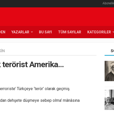
Abonelik
DEN
YAZARLAR
BU SAYI
TÜM SAYILAR
KATEGORILER
KIN
S
 terörist Amerika…
erroriste’ Türkçeye ‘terör’ olarak geçmiş.
rkudan dehşete düşmeye sebep olma’ mânâsına