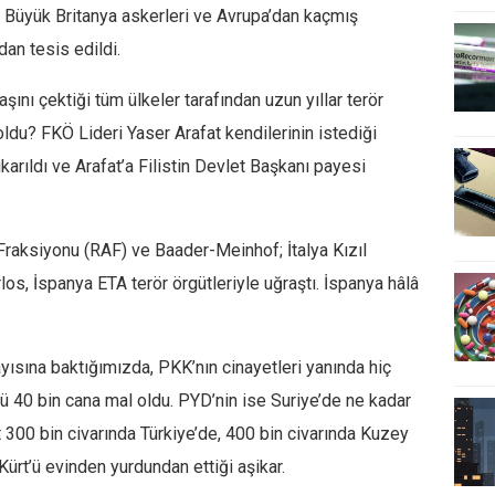
 Büyük Britanya askerleri ve Avrupa’dan kaçmış
dan tesis edildi.
şını çektiği tüm ülkeler tarafından uzun yıllar terör
oldu? FKÖ Lideri Yaser Arafat kendilerinin istediği
arıldı ve Arafat’a Filistin Devlet Başkanı payesi
 Fraksiyonu (RAF) ve Baader-Meinhof; İtalya Kızıl
rlos, İspanya ETA terör örgütleriyle uğraştı. İspanya hâlâ
ayısına baktığımızda, PKK’nın cinayetleri yanında hiç
örü 40 bin cana mal oldu. PYD’nin ise Suriye’de ne kadar
 300 bin civarında Türkiye’de, 400 bin civarında Kuzey
Kürt’ü evinden yurdundan ettiği aşikar.