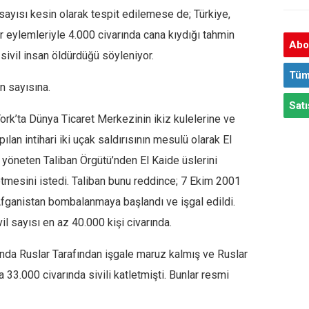
ayısı kesin olarak tespit edilemese de; Türkiye,
ar eylemleriyle 4.000 civarında cana kıydığı tahmin
Abon
a sivil insan öldürdüğü söyleniyor.
Tüm
n sayısına.
Satı
ork’ta Dünya Ticaret Merkezinin ikiz kulelerine ve
n intihari iki uçak saldırısının mesulü olarak El
 yöneten Taliban Örgütü’nden El Kaide üslerini
etmesini istedi. Taliban bunu reddince; 7 Ekim 2001
 Afganistan bombalanmaya başlandı ve işgal edildi.
l sayısı en az 40.000 kişi civarında.
ında Ruslar Tarafından işgale maruz kalmış ve Ruslar
 33.000 civarında sivili katletmişti. Bunlar resmi