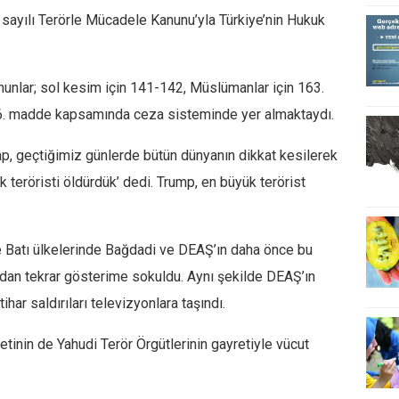
 sayılı Terörle Mücadele Kanunu’yla Türkiye’nin Hukuk
unlar; sol kesim için 141-142, Müslümanlar için 163.
6. madde kapsamında ceza sisteminde yer almaktaydı.
p, geçtiğimiz günlerde bütün dünyanın dikkat kesilerek
k teröristi öldürdük’ dedi. Trump, en büyük terörist
e Batı ülkelerinde Bağdadi ve DEAŞ’ın daha önce bu
rdan tekrar gösterime sokuldu. Aynı şekilde DEAŞ’ın
tihar saldırıları televizyonlara taşındı.
letinin de Yahudi Terör Örgütlerinin gayretiyle vücut