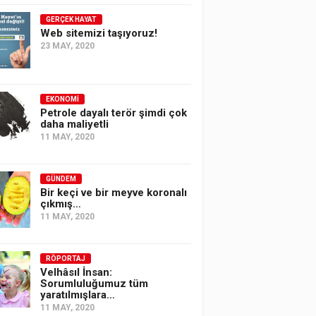
GERÇEK HAYAT
Web sitemizi taşıyoruz!
23 MAY, 2020
EKONOMI
Petrole dayalı terör şimdi çok
daha maliyetli
11 MAY, 2020
GÜNDEM
Bir keçi ve bir meyve koronalı
çıkmış…
11 MAY, 2020
RÖPORTAJ
Velhâsıl İnsan:
Sorumluluğumuz tüm
yaratılmışlara…
11 MAY, 2020