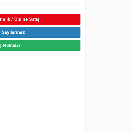
elik / Online Satış
 Sayılarımız
ş Noktaları