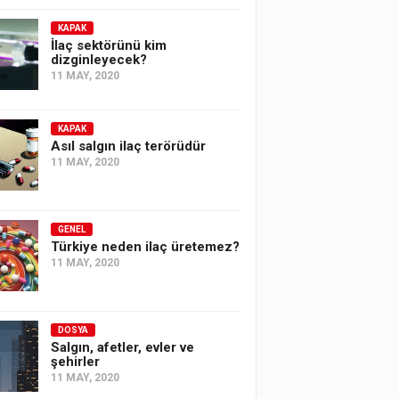
KAPAK
İlaç sektörünü kim
dizginleyecek?
11 MAY, 2020
KAPAK
Asıl salgın ilaç terörüdür
11 MAY, 2020
GENEL
Türkiye neden ilaç üretemez?
11 MAY, 2020
DOSYA
Salgın, afetler, evler ve
şehirler
11 MAY, 2020