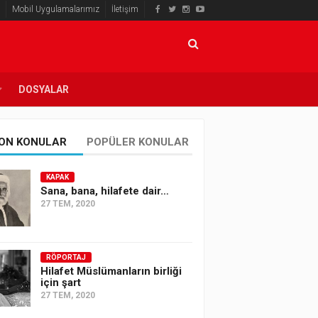
Mobil Uygulamalarımız
İletişim
DOSYALAR
ON KONULAR
POPÜLER KONULAR
KAPAK
Sana, bana, hilafete dair…
27 TEM, 2020
RÖPORTAJ
Hilafet Müslümanların birliği
için şart
27 TEM, 2020