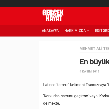
ANASAYFA
HAKKIMIZDA
EDITÖR
MEHMET ALI TE
En büyük
4 KASIM 2019
Latince ‘terrere’ kelimesi Fransızcaya ‘t
‘Korkudan sarsıntı geçirme’ veya ‘Ko
gelmekte.