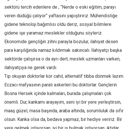
sektörü tercih edenlere de , “Nerde o eski eğitim, parayı
veren düdüğü çalıyor” yaftasını yapıştırırız. Mühendisliğe
gidene teknoloji bağımlısı oldu deriz, sosyal bilimlere
gidene işe yaramaz meslekler olduğunu söyleriz.
Ekonomide gençliğin zihni parayla bozulur, ilahiyat desen
para karşılığında namaz kıldırmak sakıncalı. İlahiyatçı başka
sektörde çalışırsa o da ayrı dert; meslek uzmanları varken,
ilahiyatçıya ne gerek vardı.
Tıp okuyan doktorlar kör cahil, alternatif tıbba dönmek lazım.
Eczacı mafyasının paralı askerleri bu doktorlar. Gençlerin
Bosna Hersek içinde kalmaları, burada çalışmaları çok
önemli. Dur, kankamı arayayım, seni iyi bir yere yerleştirsin,
maaş güzel, masa başında, araba altında, sorumluluk da sıfır
olsun. Kanka olsa da, bedava yapmaz, bir hediye veririz. Bir
yere gelmek istiyorsan, iyi bir iş bulmak istiyorsan, iktidar