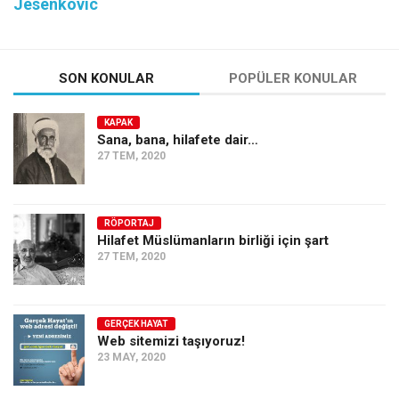
Jesenkovic
SON KONULAR
POPÜLER KONULAR
KAPAK
Sana, bana, hilafete dair…
27 TEM, 2020
RÖPORTAJ
Hilafet Müslümanların birliği için şart
27 TEM, 2020
GERÇEK HAYAT
Web sitemizi taşıyoruz!
23 MAY, 2020