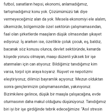
futbol, sanatların hepsi, ekonomi, anlamadığımız,
Mehmet Ali Tekin
tartışmadığımız konu yok. Çözümümüzü tak diye
Abir E. Nahas
vermeyeceğimiz alan da yok. Mesela ekonomiyi ele alalım,
Amina S. Jenenkovic
ülkemizde, bölgemizde özel sektörün çalışmamasından,
Bağdagül Öz
faal olan şirketlerde maaşların düşük olmasından şikayet
Esra Elönü
ediyoruz. İş ararken ise, özellikle çoluk çocuk, eş, baldız,
bacanak söz konusu olunca, devlet sektöründe, kenarda
» Yazar arşivi
köşede yorucu olmayan, maaşı düzenli yüksek bir işe
Bu Sayı
atanmaları için can atıyoruz. Bildiğimiz tanıdığımız kim
Tüm Sayılar
varsa, torpil için araya koyarız. Rüşvet ve nepotizmi
Kategoriler
eleştiriyoruz, dilimizi bayramlık açıyoruz. Mezun olduktan
Kültür Sanat
sonra gençlerimizin çalışmamasından, yakınıyoruz.
Kitap
Bizimkilere gelince, düşük bir maaşla çalışacağına, evde
oturmasının daha makul olduğunu düşünüyoruz. Tanıdığımız
Karisi kitap sualleri
biri iyi bir işe girdiğinde tebrik edeceğimize: “Asıl stresin
7 soruda bu hafta