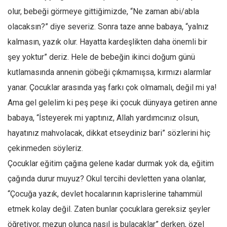
olur, bebeği görmeye gittiğimizde, “Ne zaman abi/abla
olacaksın?” diye severiz. Sonra taze anne babaya, “yalnız
kalmasın, yazık olur. Hayatta kardeşlikten daha önemli bir
şey yoktur” deriz. Hele de bebeğin ikinci doğum günü
kutlamasında annenin göbeği çıkmamışsa, kırmızı alarmlar
yanar. Çocuklar arasında yaş farkı çok olmamalı, değil mi ya!
Ama gel gelelim ki peş peşe iki çocuk dünyaya getiren anne
babaya, “İsteyerek mi yaptınız, Allah yardımcınız olsun,
hayatınız mahvolacak, dikkat etseydiniz bari” sözlerini hiç
çekinmeden söyleriz.
Çocuklar eğitim çağına gelene kadar durmak yok da, eğitim
çağında durur muyuz? Okul tercihi devletten yana olanlar,
“Çocuğa yazık, devlet hocalarının kaprislerine tahammül
etmek kolay değil. Zaten bunlar çocuklara gereksiz şeyler
öğretiyor, mezun olunca nasıl iş bulacaklar” derken, özel