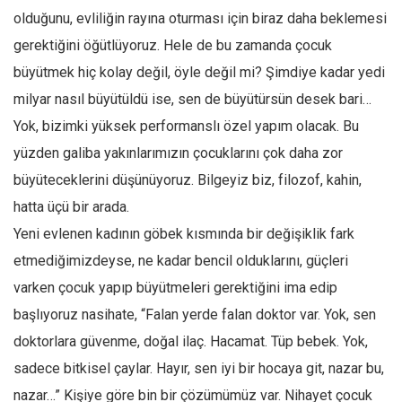
Amerika
olduğunu, evliliğin rayına oturması için biraz daha beklemesi
Avustralya
gerektiğini öğütlüyoruz. Hele de bu zamanda çocuk
Tarih
büyütmek hiç kolay değil, öyle değil mi? Şimdiye kadar yedi
Düşünce
milyar nasıl büyütüldü ise, sen de büyütürsün desek bari…
Yok, bizimki yüksek performanslı özel yapım olacak. Bu
Dosyalar
yüzden galiba yakınlarımızın çocuklarını çok daha zor
büyüteceklerini düşünüyoruz. Bilgeyiz biz, filozof, kahin,
hatta üçü bir arada.
Yeni evlenen kadının göbek kısmında bir değişiklik fark
etmediğimizdeyse, ne kadar bencil olduklarını, güçleri
varken çocuk yapıp büyütmeleri gerektiğini ima edip
başlıyoruz nasihate, “Falan yerde falan doktor var. Yok, sen
doktorlara güvenme, doğal ilaç. Hacamat. Tüp bebek. Yok,
sadece bitkisel çaylar. Hayır, sen iyi bir hocaya git, nazar bu,
nazar…” Kişiye göre bin bir çözümümüz var. Nihayet çocuk