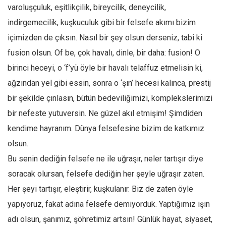
Facebook
varoluşçuluk, eşitlikçilik, bireycilik, deneycilik,
Instagram
indirgemecilik, kuşkuculuk gibi bir felsefe akımı bizim
içimizden de çıksın. Nasıl bir şey olsun derseniz, tabi ki
YouTube
fusion olsun. Of be, çok havalı, dinle, bir daha: fusion! O
Editörden
birinci heceyi, o ‘f’yü öyle bir havalı telaffuz etmelisin ki,
Yazarlar
ağzından yel gibi essin, sonra o ‘şın’ hecesi kalınca, prestij
Kemal Özer
bir şekilde çınlasın, bütün bedeviliğimizi, komplekslerimizi
Mahmut Toptaş
bir nefeste yutuversin. Ne güzel akıl etmişim! Şimdiden
Yvonne Ridley
kendime hayranım. Dünya felsefesine bizim de katkımız
Barış Tarımcıoğlu
olsun.
Bu senin dediğin felsefe ne ile uğraşır, neler tartışır diye
Ömer Kayani
soracak olursan, felsefe dediğin her şeyle uğraşır zaten.
Yusuf Armağan
Her şeyi tartışır, eleştirir, kuşkulanır. Biz de zaten öyle
Hasanali Yıldırım
yapıyoruz, fakat adına felsefe demiyorduk. Yaptığımız işin
Leyla Şerif Emin
adı olsun, şanımız, şöhretimiz artsın! Günlük hayat, siyaset,
Selçuk Türkyılmaz