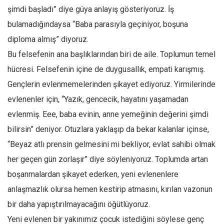
şimdi başladı” diye güya anlayış gösteriyoruz. İş
Ekonomi
bulamadığındaysa “Baba parasıyla geçiniyor, boşuna
Spor
diploma almış” diyoruz.
Manzara
Bu felsefenin ana başlıklarından biri de aile. Toplumun temel
Sağlık
hücresi. Felsefenin içine de duygusallık, empati karışmış.
Gıda-Beslenme
Gençlerin evlenmemelerinden şikayet ediyoruz. Yirmilerinde
Hayat
evlenenler için, “Yazık, gencecik, hayatını yaşamadan
Türkiye
evlenmiş. Eee, baba evinin, anne yemeğinin değerini şimdi
Siyaset
bilirsin” deniyor. Otuzlara yaklaşıp da bekar kalanlar içinse,
“Beyaz atlı prensin gelmesini mi bekliyor, evlat sahibi olmak
Dünya
her geçen gün zorlaşır” diye söyleniyoruz. Toplumda artan
Avrupa
boşanmalardan şikayet ederken, yeni evlenenlere
Asya
anlaşmazlık olursa hemen kestirip atmasını, kırılan vazonun
Afrika
bir daha yapıştırılmayacağını öğütlüyoruz.
İslam Dünyası
Yeni evlenen bir yakınımız çocuk istediğini söylese genç