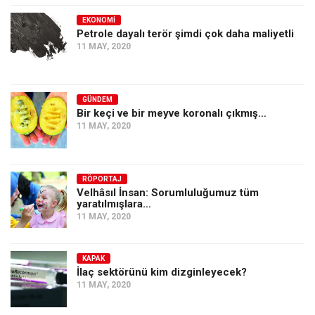
EKONOMI
Petrole dayalı terör şimdi çok daha maliyetli
11 MAY, 2020
GÜNDEM
Bir keçi ve bir meyve koronalı çıkmış…
11 MAY, 2020
RÖPORTAJ
Velhâsıl İnsan: Sorumluluğumuz tüm
yaratılmışlara…
11 MAY, 2020
KAPAK
İlaç sektörünü kim dizginleyecek?
11 MAY, 2020