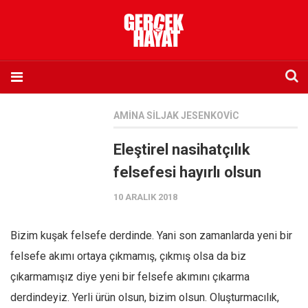
Anasayfa
AMINA SILJAK JESENKOVIC
Hakkımızda
Eleştirel nasihatçılık
Künye
felsefesi hayırlı olsun
İletişim
10 ARALIK 2018
Abone olmak istiyorum
Satış noktası listesi
Bizim kuşak felsefe derdinde. Yani son zamanlarda yeni bir
Eksik sayıların temini
felsefe akımı ortaya çıkmamış, çıkmış olsa da biz
Sosyal Medya
çıkarmamışız diye yeni bir felsefe akımını çıkarma
Twitter
derdindeyiz. Yerli ürün olsun, bizim olsun. Oluşturmacılık,