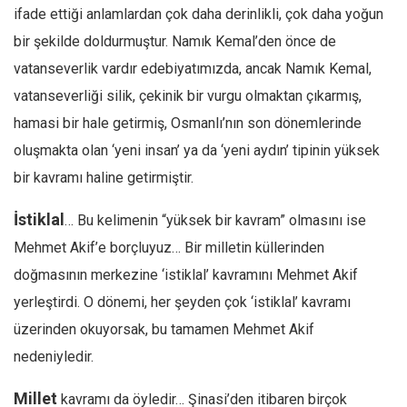
Amerika
ifade ettiği anlamlardan çok daha derinlikli, çok daha yoğun
Avustralya
bir şekilde doldurmuştur. Namık Kemal’den önce de
Tarih
vatanseverlik vardır edebiyatımızda, ancak Namık Kemal,
vatanseverliği silik, çekinik bir vurgu olmaktan çıkarmış,
Düşünce
hamasi bir hale getirmiş, Osmanlı’nın son dönemlerinde
Dosyalar
oluşmakta olan ‘yeni insan’ ya da ‘yeni aydın’ tipinin yüksek
bir kavramı haline getirmiştir.
İstiklal
… Bu kelimenin “yüksek bir kavram” olmasını ise
Mehmet Akif’e borçluyuz… Bir milletin küllerinden
doğmasının merkezine ‘istiklal’ kavramını Mehmet Akif
yerleştirdi. O dönemi, her şeyden çok ‘istiklal’ kavramı
üzerinden okuyorsak, bu tamamen Mehmet Akif
nedeniyledir.
Millet
kavramı da öyledir… Şinasi’den itibaren birçok