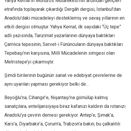
Yahya Kemal’in Mondros Mütarekesi’nin ardından gençleri
etrafında toplayarak çıkardığı Dergâh dergisi, İstanbul’dan
Anadolu’daki mücadeleyi desteklemiş ve savaş yıllarının en
etkili dergisi olmuştur. Yahya Kemal, ilk sayıdaki “Üç tepe”
adlı yazısında, Tanzimat yazarlarının dünyaya baktıkları
Çamlıca tepesinin, Servet-i Fünûncuların dünyaya baktıkları
Tepebaşı’nın karşısına, Millî Mücadelenin simgesi olan
Metristepe’yi çıkarmıştır.
Şimdi birilerinin bugünün sanat ve edebiyat çevrelerine de
aynı uyarıları yapması gerekiyor belki de…
Beyoğlu’na, Cihangir’e, Nişantaşı’na gömülüp kalmış
sanatçılara, entelijansiyaya biraz kafanızı kaldırın da rotanızı
Anadolu’ya çevirin demesi gerekiyor. Antep’e, Şırnak’a,
Kars’a, Diyarbakır’a, Çorum’a, Trabzon’a bakın; bu çalkantılı