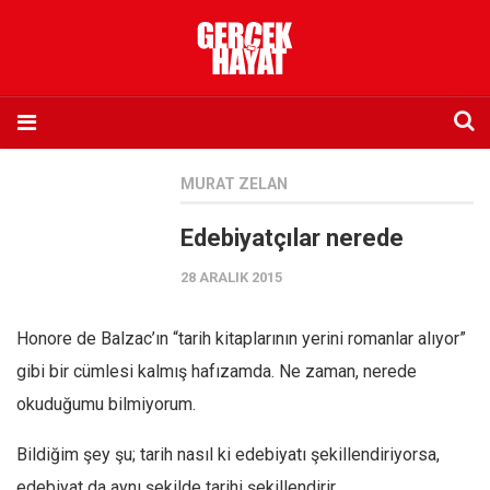
Anasayfa
MURAT ZELAN
Hakkımızda
Edebiyatçılar nerede
Künye
28 ARALIK 2015
İletişim
Abone olmak istiyorum
Honore de Balzac’ın “tarih kitaplarının yerini romanlar alıyor”
Satış noktası listesi
gibi bir cümlesi kalmış hafızamda. Ne zaman, nerede
Eksik sayıların temini
okuduğumu bilmiyorum.
Sosyal Medya
Bildiğim şey şu; tarih nasıl ki edebiyatı şekillendiriyorsa,
Twitter
edebiyat da aynı şekilde tarihi şekillendirir.