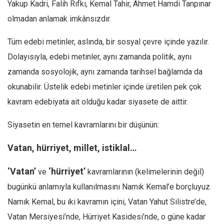
Yakup Kadri, Falih Rıfkı, Kemal Tahir, Ahmet Hamdi Tanpınar
Ekonomi
olmadan anlamak imkânsızdır.
Spor
Tüm edebi metinler, aslında, bir sosyal çevre içinde yazılır.
Manzara
Dolayısıyla, edebi metinler, aynı zamanda politik, aynı
Sağlık
zamanda sosyolojik, aynı zamanda tarihsel bağlamda da
Gıda-Beslenme
okunabilir. Üstelik edebi metinler içinde üretilen pek çok
Hayat
kavram edebiyata ait olduğu kadar siyasete de aittir.
Türkiye
Siyasetin en temel kavramlarını bir düşünün:
Siyaset
Dünya
Vatan, hürriyet, millet, istiklal…
Avrupa
‘Vatan’
‘hürriyet’
ve
kavramlarının (kelimelerinin değil)
Asya
bugünkü anlamıyla kullanılmasını Namık Kemal’e borçluyuz.
Afrika
Namık Kemal, bu iki kavramın içini, Vatan Yahut Silistre’de,
İslam Dünyası
Vatan Mersiyesi’nde, Hürriyet Kasidesi’nde, o güne kadar