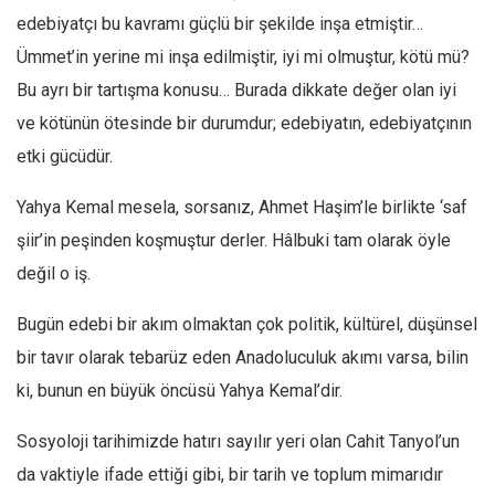
edebiyatçı bu kavramı güçlü bir şekilde inşa etmiştir…
Ümmet’in yerine mi inşa edilmiştir, iyi mi olmuştur, kötü mü?
Bu ayrı bir tartışma konusu… Burada dikkate değer olan iyi
ve kötünün ötesinde bir durumdur; edebiyatın, edebiyatçının
etki gücüdür.
Yahya Kemal mesela, sorsanız, Ahmet Haşim’le birlikte ‘saf
şiir’in peşinden koşmuştur derler. Hâlbuki tam olarak öyle
değil o iş.
Bugün edebi bir akım olmaktan çok politik, kültürel, düşünsel
bir tavır olarak tebarüz eden Anadoluculuk akımı varsa, bilin
ki, bunun en büyük öncüsü Yahya Kemal’dir.
Sosyoloji tarihimizde hatırı sayılır yeri olan Cahit Tanyol’un
da vaktiyle ifade ettiği gibi, bir tarih ve toplum mimarıdır