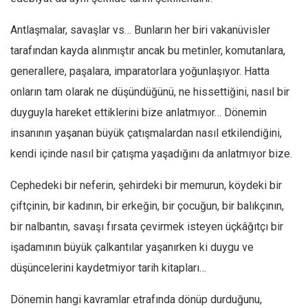
Facebook
Antlaşmalar, savaşlar vs… Bunların her biri vakanüvisler
Instagram
tarafından kayda alınmıştır ancak bu metinler, komutanlara,
YouTube
generallere, paşalara, imparatorlara yoğunlaşıyor. Hatta
Editörden
onların tam olarak ne düşündüğünü, ne hissettiğini, nasıl bir
Yazarlar
duyguyla hareket ettiklerini bize anlatmıyor… Dönemin
Kemal Özer
insanının yaşanan büyük çatışmalardan nasıl etkilendiğini,
Mahmut Toptaş
kendi içinde nasıl bir çatışma yaşadığını da anlatmıyor bize.
Yvonne Ridley
Cephedeki bir neferin, şehirdeki bir memurun, köydeki bir
Barış Tarımcıoğlu
çiftçinin, bir kadının, bir erkeğin, bir çocuğun, bir balıkçının,
Ömer Kayani
bir nalbantın, savaşı fırsata çevirmek isteyen üçkâğıtçı bir
Yusuf Armağan
işadamının büyük çalkantılar yaşanırken ki duygu ve
Hasanali Yıldırım
düşüncelerini kaydetmiyor tarih kitapları…
Leyla Şerif Emin
Dönemin hangi kavramlar etrafında dönüp durduğunu,
Selçuk Türkyılmaz