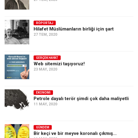
RÖPORTAJ
Hilafet Müslümanların birliği için şart
27 TEM, 2020
GERÇEK HAYAT
Web sitemizi taşıyoruz!
23 MAY, 2020
EKONOMI
Petrole dayalı terör şimdi çok daha maliyetli
11 MAY, 2020
GÜNDEM
Bir keçi ve bir meyve koronalı çıkmış…