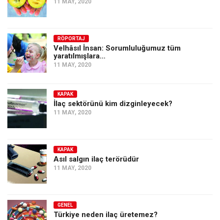
11 MAY, 2020
RÖPORTAJ
Velhâsıl İnsan: Sorumluluğumuz tüm
yaratılmışlara…
11 MAY, 2020
KAPAK
İlaç sektörünü kim dizginleyecek?
11 MAY, 2020
KAPAK
Asıl salgın ilaç terörüdür
11 MAY, 2020
GENEL
Türkiye neden ilaç üretemez?