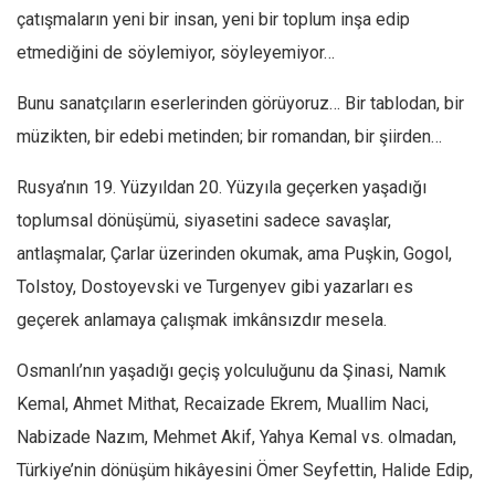
çatışmaların yeni bir insan, yeni bir toplum inşa edip
Mehmet Ali Tekin
etmediğini de söylemiyor, söyleyemiyor…
Abir E. Nahas
Bunu sanatçıların eserlerinden görüyoruz… Bir tablodan, bir
Amina S. Jenenkovic
müzikten, bir edebi metinden; bir romandan, bir şiirden…
Bağdagül Öz
Esra Elönü
Rusya’nın 19. Yüzyıldan 20. Yüzyıla geçerken yaşadığı
» Yazar arşivi
toplumsal dönüşümü, siyasetini sadece savaşlar,
antlaşmalar, Çarlar üzerinden okumak, ama Puşkin, Gogol,
Bu Sayı
Tolstoy, Dostoyevski ve Turgenyev gibi yazarları es
Tüm Sayılar
geçerek anlamaya çalışmak imkânsızdır mesela.
Kategoriler
Osmanlı’nın yaşadığı geçiş yolculuğunu da Şinasi, Namık
Kültür Sanat
Kemal, Ahmet Mithat, Recaizade Ekrem, Muallim Naci,
Kitap
Nabizade Nazım, Mehmet Akif, Yahya Kemal vs. olmadan,
Karisi kitap sualleri
Türkiye’nin dönüşüm hikâyesini Ömer Seyfettin, Halide Edip,
7 soruda bu hafta