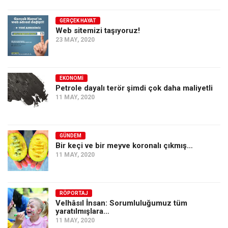
GERÇEK HAYAT
Web sitemizi taşıyoruz!
23 MAY, 2020
EKONOMI
Petrole dayalı terör şimdi çok daha maliyetli
11 MAY, 2020
GÜNDEM
Bir keçi ve bir meyve koronalı çıkmış…
11 MAY, 2020
RÖPORTAJ
Velhâsıl İnsan: Sorumluluğumuz tüm
yaratılmışlara…
11 MAY, 2020