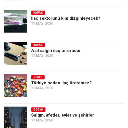
KAPAK
İlaç sektörünü kim dizginleyecek?
11 MAY, 2020
KAPAK
Asıl salgın ilaç terörüdür
11 MAY, 2020
GENEL
Türkiye neden ilaç üretemez?
11 MAY, 2020
DOSYA
Salgın, afetler, evler ve şehirler
11 MAY, 2020