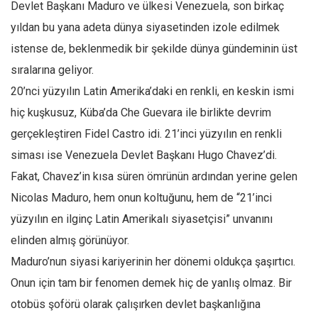
Devlet Başkanı Maduro ve ülkesi Venezuela, son birkaç
Mehmet Ali Tekin
yıldan bu yana adeta dünya siyasetinden izole edilmek
Abir E. Nahas
istense de, beklenmedik bir şekilde dünya gündeminin üst
Amina S. Jenenkovic
sıralarına geliyor.
20’nci yüzyılın Latin Amerika’daki en renkli, en keskin ismi
Bağdagül Öz
hiç kuşkusuz, Küba’da Che Guevara ile birlikte devrim
Esra Elönü
gerçekleştiren Fidel Castro idi. 21’inci yüzyılın en renkli
» Yazar arşivi
siması ise Venezuela Devlet Başkanı Hugo Chavez’di.
Bu Sayı
Fakat, Chavez’in kısa süren ömrünün ardından yerine gelen
Tüm Sayılar
Nicolas Maduro, hem onun koltuğunu, hem de “21’inci
Kategoriler
yüzyılın en ilginç Latin Amerikalı siyasetçisi” unvanını
elinden almış görünüyor.
Kültür Sanat
Maduro’nun siyasi kariyerinin her dönemi oldukça şaşırtıcı.
Kitap
Onun için tam bir fenomen demek hiç de yanlış olmaz. Bir
Karisi kitap sualleri
otobüs şoförü olarak çalışırken devlet başkanlığına
7 soruda bu hafta