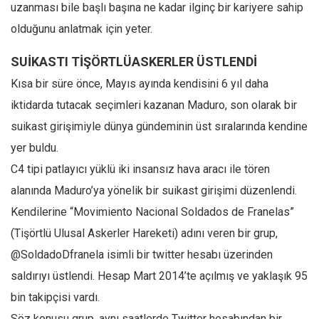
uzanması bile başlı başına ne kadar ilginç bir kariyere sahip
Ekonomi
olduğunu anlatmak için yeter.
Spor
SUİKASTI TİŞÖRTLÜASKERLER ÜSTLENDİ
Manzara
Kısa bir süre önce, Mayıs ayında kendisini 6 yıl daha
Sağlık
iktidarda tutacak seçimleri kazanan Maduro, son olarak bir
Gıda-Beslenme
suikast girişimiyle dünya gündeminin üst sıralarında kendine
Hayat
yer buldu.
Türkiye
C4 tipi patlayıcı yüklü iki insansız hava aracı ile tören
Siyaset
alanında Maduro’ya yönelik bir suikast girişimi düzenlendi.
Dünya
Kendilerine “Movimiento Nacional Soldados de Franelas”
Avrupa
(Tişörtlü Ulusal Askerler Hareketi) adını veren bir grup,
Asya
@SoldadoDfranela isimli bir twitter hesabı üzerinden
saldırıyı üstlendi. Hesap Mart 2014’te açılmış ve yaklaşık 95
Afrika
bin takipçisi vardı.
İslam Dünyası
Söz konusu grup, aynı saatlerde Twitter hesabından bir