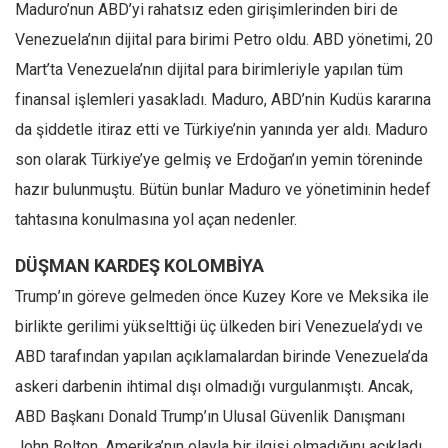
Maduro’nun ABD’yi rahatsız eden girişimlerinden biri de
Venezuela’nın dijital para birimi Petro oldu. ABD yönetimi, 20
Mart’ta Venezuela’nın dijital para birimleriyle yapılan tüm
finansal işlemleri yasakladı. Maduro, ABD’nin Kudüs kararına
da şiddetle itiraz etti ve Türkiye’nin yanında yer aldı. Maduro
son olarak Türkiye’ye gelmiş ve Erdoğan’ın yemin töreninde
hazır bulunmuştu. Bütün bunlar Maduro ve yönetiminin hedef
tahtasına konulmasına yol açan nedenler.
DÜŞMAN KARDEŞ KOLOMBİYA
Trump’ın göreve gelmeden önce Kuzey Kore ve Meksika ile
birlikte gerilimi yükselttiği üç ülkeden biri Venezuela’ydı ve
ABD tarafından yapılan açıklamalardan birinde Venezuela’da
askeri darbenin ihtimal dışı olmadığı vurgulanmıştı. Ancak,
ABD Başkanı Donald Trump’ın Ulusal Güvenlik Danışmanı
John Bolton, Amerika’nın olayla bir ilgisi olmadığını açıkladı.