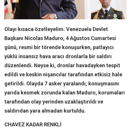
Facebook
Instagram
YouTube
Olayı kısaca özetleyelim. Venezuela Devlet
Editörden
Başkanı Nicolas Maduro, 4 Ağustos Cumartesi
Yazarlar
günü, resmi bir törende konuşurken, patlayıcı
Kemal Özer
yüklü insansız hava aracı dronlarla bir saldırı
Mahmut Toptaş
düzenlendi. Neyse ki, dronlar havadayken tespit
Yvonne Ridley
edildi ve keskin nişancılar tarafından etkisiz hale
Barış Tarımcıoğlu
getirildi. Olayda 7 asker yaralandı, konuşmasını
Ömer Kayani
yarıda kesmek zorunda kalan Maduro, korumaları
tarafından olay yerinden uzaklaştırıldı ve
Yusuf Armağan
saldırıdan yara almadan kurtuldu.
Hasanali Yıldırım
Leyla Şerif Emin
CHAVEZ KADAR RENKLİ
Selçuk Türkyılmaz