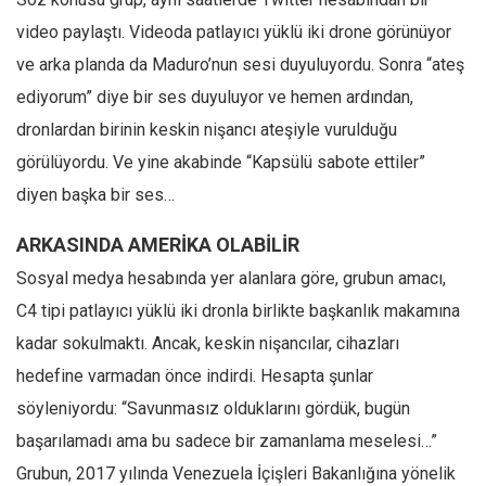
Amerika
video paylaştı. Videoda patlayıcı yüklü iki drone görünüyor
Avustralya
ve arka planda da Maduro’nun sesi duyuluyordu. Sonra “ateş
Tarih
ediyorum” diye bir ses duyuluyor ve hemen ardından,
Düşünce
dronlardan birinin keskin nişancı ateşiyle vurulduğu
Dosyalar
görülüyordu. Ve yine akabinde “Kapsülü sabote ettiler”
diyen başka bir ses…
ARKASINDA AMERİKA OLABİLİR
Sosyal medya hesabında yer alanlara göre, grubun amacı,
C4 tipi patlayıcı yüklü iki dronla birlikte başkanlık makamına
kadar sokulmaktı. Ancak, keskin nişancılar, cihazları
hedefine varmadan önce indirdi. Hesapta şunlar
söyleniyordu: “Savunmasız olduklarını gördük, bugün
başarılamadı ama bu sadece bir zamanlama meselesi…”
Grubun, 2017 yılında Venezuela İçişleri Bakanlığına yönelik