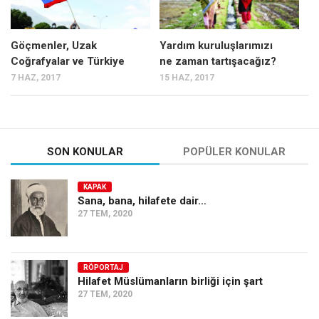
Göçmenler, Uzak
Yardım kuruluşlarımızı
Coğrafyalar ve Türkiye
ne zaman tartışacağız?
7 HAZ, 2017
15 HAZ, 2017
SON KONULAR
POPÜLER KONULAR
KAPAK
Sana, bana, hilafete dair…
27 TEM, 2020
RÖPORTAJ
Hilafet Müslümanların birliği için şart
27 TEM, 2020