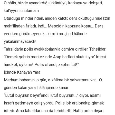
O hâlin, bizde uyandırdığı ürküntüyü, korkuyu ve dehşeti,
kat’iyyen unutamam…
Oturduğu minderinden, aniden kalktı; ders okuttuğu müezzin
mahfilinden fırladı, indi… Mescidin kapısına koştu… Ders
verirken görülmeyecek, cürm-i meşhud hâlinde
yakalanmayacaktı!
Tahsildarla polis ayakkabılarıyla camiye girdiler. Tahsildar:
“Demek şehrin merkezinde Arap harfleri okutuluyor’ İrticai
hareket, öyle mi! Polis efendi, zaptını tut!”
İçimde Kanayan Yara
Merhum babamın, o gün, o zâlime bir yalvarması var… O
günden kalan yara, hâlâ içimde kanar.
“Lütuf buyurun beyefendi, lütuf buyurun!…” diyor, adamı
insafı getirmeye çalışıyordu. Polis, bir ara bırakıp gitmek
istedi. Ama tahsildar onu da tehdit etti. Hatta polis dışarı