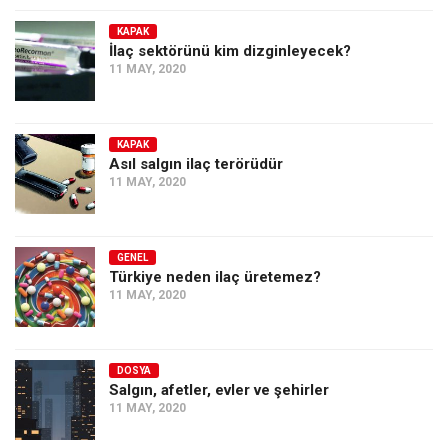
KAPAK
İlaç sektörünü kim dizginleyecek?
11 MAY, 2020
KAPAK
Asıl salgın ilaç terörüdür
11 MAY, 2020
GENEL
Türkiye neden ilaç üretemez?
11 MAY, 2020
DOSYA
Salgın, afetler, evler ve şehirler
11 MAY, 2020