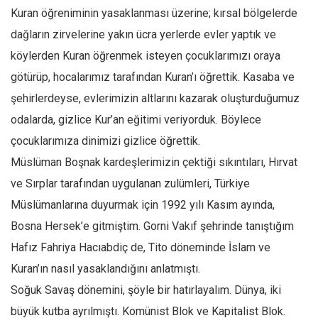
Kuran öğreniminin yasaklanması üzerine; kırsal bölgelerde
Ekonomi
dağların zirvelerine yakın ücra yerlerde evler yaptık ve
Spor
köylerden Kuran öğrenmek isteyen çocuklarımızı oraya
Manzara
götürüp, hocalarımız tarafından Kuran’ı öğrettik. Kasaba ve
Sağlık
şehirlerdeyse, evlerimizin altlarını kazarak oluşturduğumuz
Gıda-Beslenme
odalarda, gizlice Kur’an eğitimi veriyorduk. Böylece
Hayat
çocuklarımıza dinimizi gizlice öğrettik.
Türkiye
Müslüman Boşnak kardeşlerimizin çektiği sıkıntıları, Hırvat
Siyaset
ve Sırplar tarafından uygulanan zulümleri, Türkiye
Müslümanlarına duyurmak için 1992 yılı Kasım ayında,
Dünya
Bosna Hersek’e gitmiştim. Gorni Vakıf şehrinde tanıştığım
Avrupa
Hafız Fahriya Hacıabdiç de, Tito döneminde İslam ve
Asya
Kuran’ın nasıl yasaklandığını anlatmıştı.
Afrika
Soğuk Savaş dönemini, şöyle bir hatırlayalım. Dünya, iki
İslam Dünyası
büyük kutba ayrılmıştı. Komünist Blok ve Kapitalist Blok.