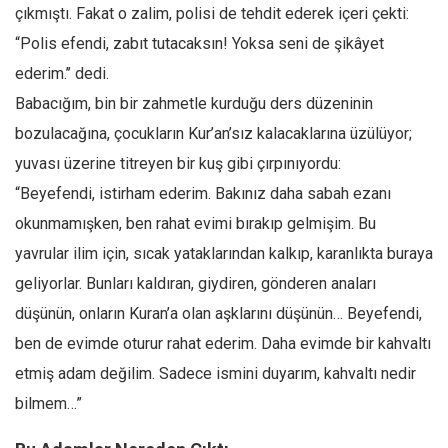
çıkmıştı. Fakat o zalim, polisi de tehdit ederek içeri çekti:
“Polis efendi, zabıt tutacaksın! Yoksa seni de şikâyet
ederim.’’ dedi.
Babacığım, bin bir zahmetle kurduğu ders düzeninin
bozulacağına, çocukların Kur’an’sız kalacaklarına üzülüyor;
yuvası üzerine titreyen bir kuş gibi çırpınıyordu:
“Beyefendi, istirham ederim. Bakınız daha sabah ezanı
okunmamışken, ben rahat evimi bırakıp gelmişim. Bu
yavrular ilim için, sıcak yataklarından kalkıp, karanlıkta buraya
geliyorlar. Bunları kaldıran, giydiren, gönderen anaları
düşünün, onların Kuran’a olan aşklarını düşünün… Beyefendi,
ben de evimde oturur rahat ederim. Daha evimde bir kahvaltı
etmiş adam değilim. Sadece ismini duyarım, kahvaltı nedir
bilmem…”