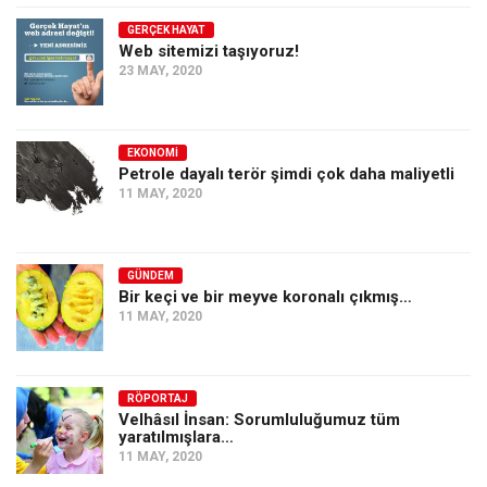
GERÇEK HAYAT
Web sitemizi taşıyoruz!
23 MAY, 2020
EKONOMI
Petrole dayalı terör şimdi çok daha maliyetli
11 MAY, 2020
GÜNDEM
Bir keçi ve bir meyve koronalı çıkmış…
11 MAY, 2020
RÖPORTAJ
Velhâsıl İnsan: Sorumluluğumuz tüm
yaratılmışlara…
11 MAY, 2020