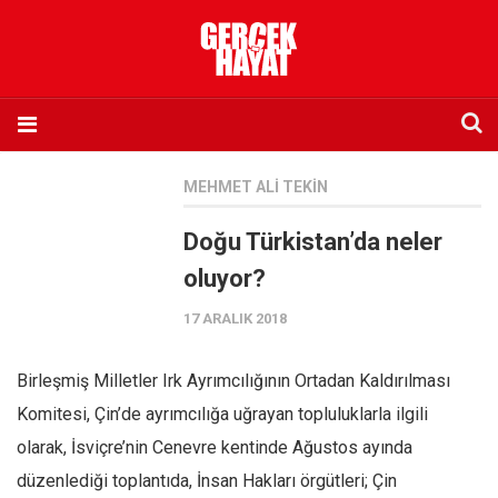
Anasayfa
MEHMET ALI TEKIN
Hakkımızda
Doğu Türkistan’da neler
Künye
oluyor?
İletişim
17 ARALIK 2018
Abone olmak istiyorum
Satış noktası listesi
Birleşmiş Milletler Irk Ayrımcılığının Ortadan Kaldırılması
Eksik sayıların temini
Komitesi, Çin’de ayrımcılığa uğrayan topluluklarla ilgili
Sosyal Medya
olarak, İsviçre’nin Cenevre kentinde Ağustos ayında
Twitter
düzenlediği toplantıda, İnsan Hakları örgütleri; Çin