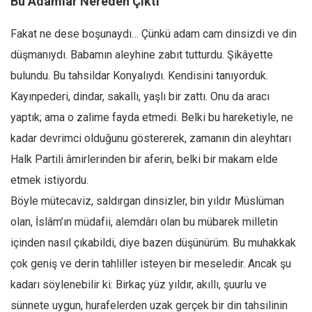
Bu Adamlar Nereden Çıktı
Fakat ne dese boşunaydı… Çünkü adam cam dinsizdi ve din
düşmanıydı. Babamın aleyhine zabıt tutturdu. Şikâyette
bulundu. Bu tahsildar Konyalıydı. Kendisini tanıyorduk.
Kayınpederi, dindar, sakallı, yaşlı bir zattı. Onu da aracı
yaptık; ama o zalime fayda etmedi. Belki bu hareketiyle, ne
kadar devrimci olduğunu göstererek, zamanın din aleyhtarı
Halk Partili âmirlerinden bir aferin, belki bir makam elde
etmek istiyordu.
Böyle mütecaviz, saldırgan dinsizler, bin yıldır Müslüman
olan, İslâm’ın müdafii, alemdârı olan bu mübarek milletin
içinden nasıl çıkabildi, diye bazen düşünürüm. Bu muhakkak
çok geniş ve derin tahliller isteyen bir meseledir. Ancak şu
kadarı söylenebilir ki: Birkaç yüz yıldır, akıllı, şuurlu ve
sünnete uygun, hurafelerden uzak gerçek bir din tahsilinin