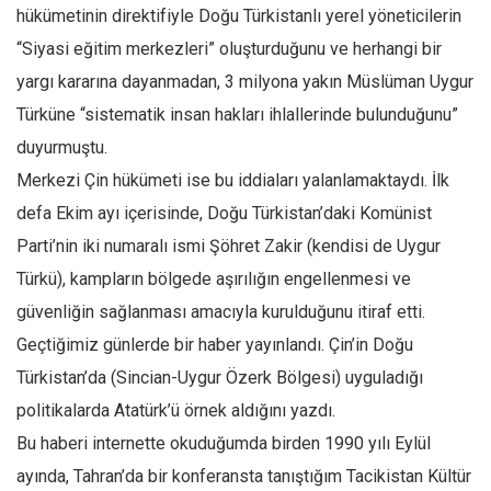
Facebook
hükümetinin direktifiyle Doğu Türkistanlı yerel yöneticilerin
Instagram
“Siyasi eğitim merkezleri” oluşturduğunu ve herhangi bir
yargı kararına dayanmadan, 3 milyona yakın Müslüman Uygur
YouTube
Türküne “sistematik insan hakları ihlallerinde bulunduğunu”
Editörden
duyurmuştu.
Yazarlar
Merkezi Çin hükümeti ise bu iddiaları yalanlamaktaydı. İlk
Kemal Özer
defa Ekim ayı içerisinde, Doğu Türkistan’daki Komünist
Mahmut Toptaş
Parti’nin iki numaralı ismi Şöhret Zakir (kendisi de Uygur
Yvonne Ridley
Türkü), kampların bölgede aşırılığın engellenmesi ve
Barış Tarımcıoğlu
güvenliğin sağlanması amacıyla kurulduğunu itiraf etti.
Geçtiğimiz günlerde bir haber yayınlandı. Çin’in Doğu
Ömer Kayani
Türkistan’da (Sincian-Uygur Özerk Bölgesi) uyguladığı
Yusuf Armağan
politikalarda Atatürk’ü örnek aldığını yazdı.
Hasanali Yıldırım
Bu haberi internette okuduğumda birden 1990 yılı Eylül
Leyla Şerif Emin
ayında, Tahran’da bir konferansta tanıştığım Tacikistan Kültür
Selçuk Türkyılmaz