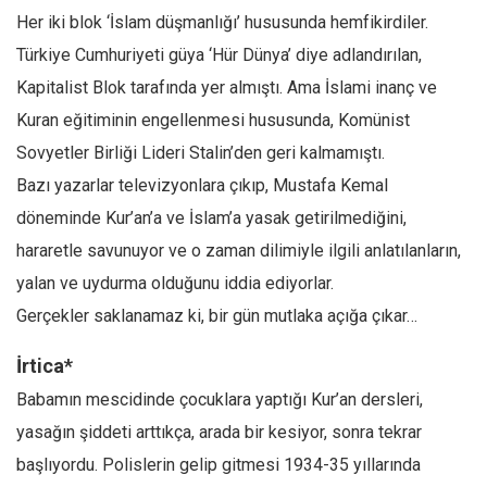
Amerika
Her iki blok ‘İslam düşmanlığı’ hususunda hemfikirdiler.
Avustralya
Türkiye Cumhuriyeti güya ‘Hür Dünya’ diye adlandırılan,
Tarih
Kapitalist Blok tarafında yer almıştı. Ama İslami inanç ve
Düşünce
Kuran eğitiminin engellenmesi hususunda, Komünist
Sovyetler Birliği Lideri Stalin’den geri kalmamıştı.
Dosyalar
Bazı yazarlar televizyonlara çıkıp, Mustafa Kemal
döneminde Kur’an’a ve İslam’a yasak getirilmediğini,
hararetle savunuyor ve o zaman dilimiyle ilgili anlatılanların,
yalan ve uydurma olduğunu iddia ediyorlar.
Gerçekler saklanamaz ki, bir gün mutlaka açığa çıkar…
İrtica*
Babamın mescidinde çocuklara yaptığı Kur’an dersleri,
yasağın şiddeti arttıkça, arada bir kesiyor, sonra tekrar
başlıyordu. Polislerin gelip gitmesi 1934-35 yıllarında