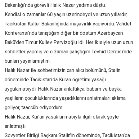
Bakanlığı’nda görevli Halık Nazar yadıma düştü.
Mehmet Ali Tekin
Kendisi o zamanlar 60 yaşın üzerindeydi ve uzun yıllardır,
Abir E. Nahas
Tacikistan Kültür Bakanlığında müşavirlik yapıyordu. Vahdet
Amina S. Jenenkovic
Konferansı’nda tanıştığım diğer bir dostum Azerbaycan
Bağdagül Öz
Bakü’den Timur Kuliev Pervizoğlu idi. Her ikisiyle uzun uzun
Esra Elönü
sohbetler yapmış ve o zaman çalıştığım Tevhid Dergisi’nde
bunları yayınlamıştım.
» Yazar arşivi
Halık Nazar ile sohbetimizin can alıcı bölümünü, Stalin
Bu Sayı
döneminde Tacikistan’da Kuran öğretimi yasağı
Tüm Sayılar
uygulamasıydı. Halık Nazar anlattıkça; babam ve başka
Kategoriler
yaşlıların çocukluklarında yaşadıklarını anlatmaları aklıma
Kültür Sanat
geliyor, taaccüb ediyordum.
Kitap
Halık Nazar, Kur’an yasaklanmasıyla ilgili olarak şöyle
anlatmıştı:
Karisi kitap sualleri
Sovyetler Birliği Başkanı Stalin’in döneminde, Tacikistan’da
7 soruda bu hafta