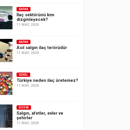
KAPAK
İlaç sektörünü kim
dizginleyecek?
11 MAY, 2020
KAPAK
Asıl salgın ilaç terörüdür
11 MAY, 2020
GENEL
Türkiye neden ilaç üretemez?
11 MAY, 2020
DOSYA
Salgın, afetler, evler ve
şehirler
11 MAY, 2020