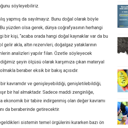
ğunu söyleyebiliriz.
lış yapmış da sayılmayız. Bunu doğal olarak böyle
. Bu yüzden olsa gerek, dünya coğrafyasının herhangi
i bir kişi, “acaba orada hangi doğal kaynaklar var da bu
 gelir akla, altın rezervleri, doğalgaz yataklarının
lerin analizleri yapılır filan. Özetle söyleyecek
diğimiz şeyin ölçüsü olarak karşımıza çıkan materyal
olmakla beraber eksik bir bakış açısıdır.
ir kavramdır ve genişleyebildiği, genişletilebildiği,
ışır bir hal almaktadır. Sadece maddi zenginliğe,
la ekonomik bir tabire indirgenmiş olan değer kavramı
nı da beraberinde getirecektir.
regeldikleri sistemin temel örgülerini kurarken bazı ön