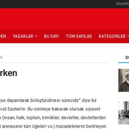
Abonelik
DEN
YAZARLAR
BU SAYI
TÜM SAYILAR
KATEGORILER
N
S
rken
eye dayanılarak bölüştürülmesi sürecidir” diye bir
avid Easten’ın. Bu cümleye bakacak olursak siyaset
n (insan, halk, toplum, kimlikler, devletler, devletlerden
et arenasının tüm öğeleri vs.) mücadelelerini belirleyen