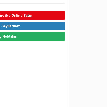
elik / Online Satış
 Sayılarımız
ş Noktaları