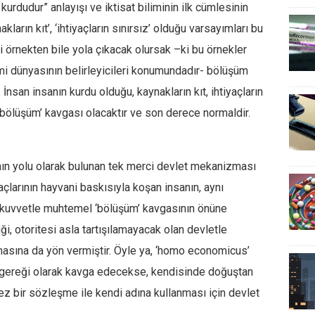
 kurdudur” anlayışı ve iktisat biliminin ilk cümlesinin
kların kıt’, ‘ihtiyaçların sınırsız’ olduğu varsayımları bu
i örnekten bile yola çıkacak olursak –ki bu örnekler
 dünyasının belirleyicileri konumundadır- bölüşüm
İnsan insanın kurdu olduğu, kaynakların kıt, ihtiyaçların
 ‘bölüşüm’ kavgası olacaktır ve son derece normaldir.
nın yolu olarak bulunan tek merci devlet mekanizması
yaçlarının hayvani baskısıyla koşan insanın, aynı
ki kuvvetle muhtemel ‘bölüşüm’ kavgasının önüne
, otoritesi asla tartışılamayacak olan devletle
asına da yön vermiştir. Öyle ya, ‘homo economicus’
ir gereği olarak kavga edecekse, kendisinde doğuştan
z bir sözleşme ile kendi adına kullanması için devlet