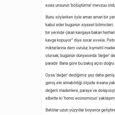
esas unsurun ‘bölüştürme’ mevzuu oldu
Bunu söylerken öyle aman aman bir yan
kabul eder bugünün siyaset bilimcileri
bir yerinde çıkan kavgaya bakan herhang
kavga kopuyor” diye sorar evvela. Petrol
miktarlarına dem vurulur, kıymetli maden
olursak, bugünün dünyasında ‘değer’ de
paradır. Bana göre bu bakış açısı doğru 
Oysa ‘değer’ dediğimiz şey daha geniş b
geniş ele alınabildiği ölçüde insana yak
değerli madenlere, paraya ve dolayısıy
elbette ki ‘homo economicus’ yaklaşımı
Batılılar uzun yüzyıllar boyunca gelişti