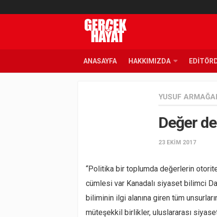
ANASAYFA
HAKKIMIZDA
EDITÖR
YUSUF ARMAĞA
Değer de
23 EKIM 2017
“Politika bir toplumda değerlerin otorit
cümlesi var Kanadalı siyaset bilimci D
biliminin ilgi alanına giren tüm unsurları
müteşekkil birlikler, uluslararası siyas