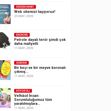
GERÇEK HAYAT
Web sitemizi taşıyoruz!
23 MAY, 2020
EKONOMI
Petrole dayalı terör şimdi çok
daha maliyetli
11 MAY, 2020
GÜNDEM
Bir keçi ve bir meyve koronalı
çıkmış…
11 MAY, 2020
RÖPORTAJ
Velhâsıl İnsan:
Sorumluluğumuz tüm
yaratılmışlara…
11 MAY, 2020