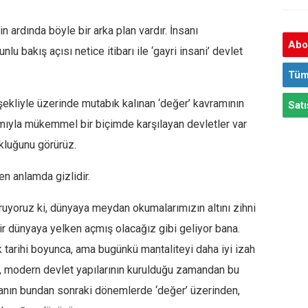
 ardında böyle bir arka plan vardır. İnsanı
Abon
 bakış açısı netice itibarı ile ‘gayri insani’ devlet
Tüm
ekliyle üzerinde mutabık kalınan ‘değer’ kavramının
Satı
amıyla mükemmel bir biçimde karşılayan devletler var
ukluğunu görürüz.
n anlamda gizlidir.
ruyoruz ki, dünyaya meydan okumalarımızın altını zihni
r dünyaya yelken açmış olacağız gibi geliyor bana.
k tarihi boyunca, ama bugünkü mantaliteyi daha iyi izah
, modern devlet yapılarının kurulduğu zamandan bu
anın bundan sonraki dönemlerde ‘değer’ üzerinden,