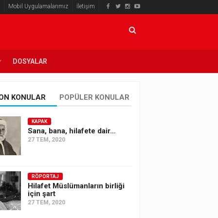
Mobil Uygulamalarımız
İletişim
DOSYALAR
ON KONULAR
POPÜLER KONULAR
KAPAK
Sana, bana, hilafete dair…
27 TEM, 2020
RÖPORTAJ
Hilafet Müslümanların birliği
için şart
27 TEM, 2020