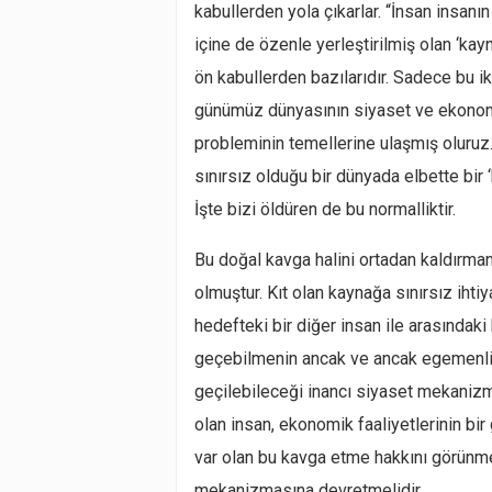
kabullerden yola çıkarlar. “İnsan insanın
içine de özenle yerleştirilmiş olan ‘kayna
ön kabullerden bazılarıdır. Sadece bu ik
günümüz dünyasının siyaset ve ekonomi
probleminin temellerine ulaşmış oluruz. 
sınırsız olduğu bir dünyada elbette bir
İşte bizi öldüren de bu normalliktir.
Bu doğal kavga halini ortadan kaldırma
olmuştur. Kıt olan kaynağa sınırsız ihti
hedefteki bir diğer insan ile arasında
geçebilmenin ancak ve ancak egemenliği
geçilebileceği inancı siyaset mekanizm
olan insan, ekonomik faaliyetlerinin b
var olan bu kavga etme hakkını görünme
mekanizmasına devretmelidir.