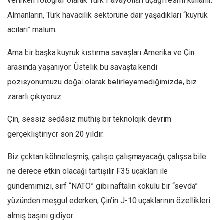
verirken fotoğraf olarak Türk Havayolları uçağı resmi kullanır.
Facebook
Almanların, Türk havacılık sektörüne dair yaşadıkları “kuyruk
Instagram
acıları” mâlûm.
YouTube
Ama bir başka kuyruk kıstırma savaşları Amerika ve Çin
Editörden
arasında yaşanıyor. Üstelik bu savaşta kendi
Yazarlar
pozisyonumuzu doğal olarak belirleyemediğimizde, biz
Kemal Özer
zararlı çıkıyoruz.
Mahmut Toptaş
Çin, sessiz sedâsız müthiş bir teknolojik devrim
Yvonne Ridley
gerçekliştiriyor son 20 yıldır.
Barış Tarımcıoğlu
Ömer Kayani
Biz çoktan köhneleşmiş, çalışıp çalışmayacağı, çalışsa bile
ne derece etkin olacağı tartışılır F35 uçakları ile
Yusuf Armağan
gündemimizi, sırf “NATO” gibi naftalin kokulu bir “sevda”
Hasanali Yıldırım
yüzünden meşgul ederken, Çin’in J-10 uçaklarının özellikleri
Leyla Şerif Emin
almış başını gidiyor.
Selçuk Türkyılmaz