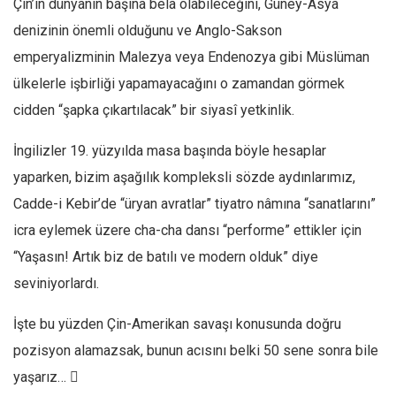
Çin’in dünyanın başına belâ olabileceğini, Güney-Asya
denizinin önemli olduğunu ve Anglo-Sakson
emperyalizminin Malezya veya Endenozya gibi Müslüman
ülkelerle işbirliği yapamayacağını o zamandan görmek
cidden “şapka çıkartılacak” bir siyasî yetkinlik.
İngilizler 19. yüzyılda masa başında böyle hesaplar
yaparken, bizim aşağılık kompleksli sözde aydınlarımız,
Cadde-i Kebir’de “üryan avratlar” tiyatro nâmına “sanatlarını”
icra eylemek üzere cha-cha dansı “performe” ettikler için
“Yaşasın! Artık biz de batılı ve modern olduk” diye
seviniyorlardı.
İşte bu yüzden Çin-Amerikan savaşı konusunda doğru
pozisyon alamazsak, bunun acısını belki 50 sene sonra bile
yaşarız… 