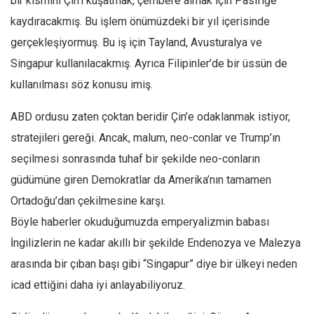
bir kısmını Çin’i kuşatmak, çembere almak için Pasifiğe
kaydıracakmış. Bu işlem önümüzdeki bir yıl içerisinde
gerçekleşiyormuş. Bu iş için Tayland, Avusturalya ve
Singapur kullanılacakmış. Ayrıca Filipinler’de bir üssün de
kullanılması söz konusu imiş.
ABD ordusu zaten çoktan beridir Çin’e odaklanmak istiyor,
stratejileri gereği. Ancak, malum, neo-conlar ve Trump’ın
seçilmesi sonrasında tuhaf bir şekilde neo-conların
güdümüne giren Demokratlar da Amerika’nın tamamen
Ortadoğu’dan çekilmesine karşı.
Böyle haberler okuduğumuzda emperyalizmin babası
İngilizlerin ne kadar akıllı bir şekilde Endenozya ve Malezya
arasında bir çıban başı gibi “Singapur” diye bir ülkeyi neden
icad ettiğini daha iyi anlayabiliyoruz.