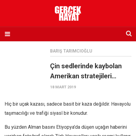
Anasayfa
BARIŞ TARIMCIOĞLU
Hakkımızda
Çin sedlerinde kaybolan
Künye
Amerikan stratejileri…
İletişim
18 MART 2019
Abone olmak istiyorum
Satış noktası listesi
Hiç bir uçak kazası, sadece basit bir kaza değildir. Havayolu
Eksik sayıların temini
taşımacılığı ve trafiği siyasî bir konudur.
Sosyal Medya
Bu yüzden Alman basını Etiyopya’da düşen uçağın haberini
Twitter