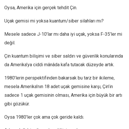
Ekonomi
Oysa, Amerika için gerçek tehdit Çin.
Spor
Uçak gemisi mi yoksa kuantum/siber silahları mı?
Manzara
Mesele sadece J-10’lar mı daha iyi uçak, yoksa F-35’ler mi
Sağlık
değil.
Gıda-Beslenme
Hayat
Çin kuantum bilişimi ve siber saldırı ve güvenlik konularında
Türkiye
da Amerika’ya ciddi mânâda kafa tutacak düzeyde artık.
Siyaset
1980’lerin perspektifinden bakarsak bu tarz bir ikileme,
Dünya
mesela Amerika’nın 18 adet uçak gemisine karşı, Çin’in
Avrupa
sadece 1 uçak gemisinin olması, Amerika için büyük bir artı
Asya
gibi gözükür.
Afrika
Oysa 1980’ler çok ama çok geride kaldı.
İslam Dünyası