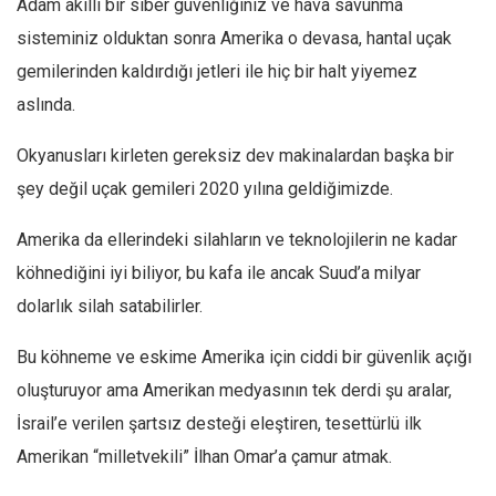
Adam akıllı bir siber güvenliğiniz ve hava savunma
Amerika
sisteminiz olduktan sonra Amerika o devasa, hantal uçak
Avustralya
gemilerinden kaldırdığı jetleri ile hiç bir halt yiyemez
Tarih
aslında.
Düşünce
Okyanusları kirleten gereksiz dev makinalardan başka bir
Dosyalar
şey değil uçak gemileri 2020 yılına geldiğimizde.
Amerika da ellerindeki silahların ve teknolojilerin ne kadar
köhnediğini iyi biliyor, bu kafa ile ancak Suud’a milyar
dolarlık silah satabilirler.
Bu köhneme ve eskime Amerika için ciddi bir güvenlik açığı
oluşturuyor ama Amerikan medyasının tek derdi şu aralar,
İsrail’e verilen şartsız desteği eleştiren, tesettürlü ilk
Amerikan “milletvekili” İlhan Omar’a çamur atmak.