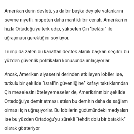
Mehmet Ali Tekin
Amerikan derin devleti, ya da bir başka deyişle vatanlarını
Abir E. Nahas
sevme niyetli, nispeten daha mantıklı bir cenah, Amerikan’ın
hızla Ortadoğu’yu terk edip, yükselen Çin “belâsı” ile
Amina S. Jenenkovic
uğraşması gerektiğini söylüyor.
Bağdagül Öz
Esra Elönü
Trump da zaten bu kanattan destek alarak başkan seçildi, bu
» Yazar arşivi
yüzden güvenlik politikaları konusunda anlaşıyorlar.
Bu Sayı
Ancak, Amerikan siyasetini derinden etkileyen lobiler ise,
Tüm Sayılar
tutkulu bir şekilde “İsrail’in güvenliğine” kafayı taktıklarından
Kategoriler
Çin meselesini öteleyemeseler de, Amerika’nın bir şekilde
Ortadoğu’ya demir atması, atılan bu demirin daha da sağlam
Kültür Sanat
olması için uğraşıyorlar. Bu lobilerin güdümündeki medyaları
Kitap
ise bu yüzden Ortadoğu’yu sürekli “tehdit dolu bir bataklık”
Karisi kitap sualleri
olarak gösteriyor.
7 soruda bu hafta