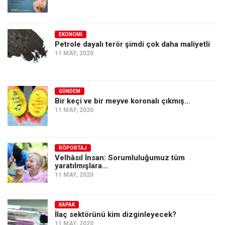
EKONOMI
Petrole dayalı terör şimdi çok daha maliyetli
11 MAY, 2020
GÜNDEM
Bir keçi ve bir meyve koronalı çıkmış…
11 MAY, 2020
RÖPORTAJ
Velhâsıl İnsan: Sorumluluğumuz tüm
yaratılmışlara…
11 MAY, 2020
KAPAK
İlaç sektörünü kim dizginleyecek?
11 MAY, 2020