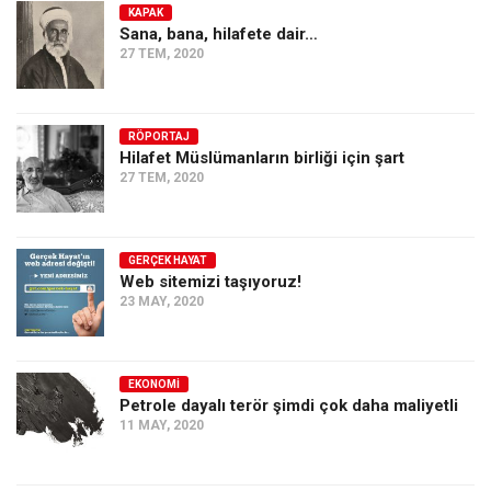
KAPAK
Sana, bana, hilafete dair…
27 TEM, 2020
RÖPORTAJ
Hilafet Müslümanların birliği için şart
27 TEM, 2020
GERÇEK HAYAT
Web sitemizi taşıyoruz!
23 MAY, 2020
EKONOMI
Petrole dayalı terör şimdi çok daha maliyetli
11 MAY, 2020