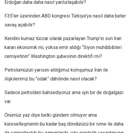
Amerika
Erdoğan daha daha nasıl yanlızlaşabilir?
Avustralya
F35’ler üzerinden ABD kongresi Türkiye’ye nasıl daha beter
Tarih
savaş açabilir?
Düşünce
Kendini kurnaz tüccar olarak pazarlayan Trump’ın son İran
Dosyalar
kararı ekonomik mi, yoksa emir aldığı “Siyon muhibbibleri
cemiyetinin” Washington şubesinin direktifi mi?
Petrolumüzün yarısını aldığımız komşumuz İran ile
ilişkilerimiz bu “odak” dâhilinde nasıl olacak?
Sadece petrolden bahsediyoruz ama işin bir de doğalgazı
var.
Önümüz yaz diye belki gündem olmuyor ama
küreselleşmenin bu kadar baş döndürücü bir ivme ile daha
da sarmallaştığı bu zamanlarda, işte gündelik yaşantımızın