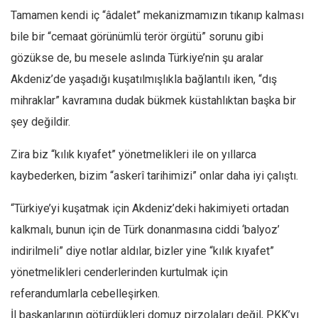
Tamamen kendi iç “âdalet” mekanizmamızın tıkanıp kalması
bile bir “cemaat görünümlü terör örgütü” sorunu gibi
gözükse de, bu mesele aslında Türkiye’nin şu aralar
Akdeniz’de yaşadığı kuşatılmışlıkla bağlantılı iken, “dış
mihraklar” kavramına dudak bükmek küstahlıktan başka bir
şey değildir.
Zira biz “kılık kıyafet” yönetmelikleri ile on yıllarca
kaybederken, bizim “askerî tarihimizi” onlar daha iyi çalıştı.
“Türkiye’yi kuşatmak için Akdeniz’deki hakimiyeti ortadan
kalkmalı, bunun için de Türk donanmasına ciddi ‘balyoz’
indirilmeli” diye notlar aldılar, bizler yine “kılık kıyafet”
yönetmelikleri cenderlerinden kurtulmak için
referandumlarla cebelleşirken.
İl başkanlarının götürdükleri domuz pirzolaları değil, PKK’yı