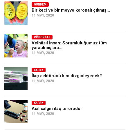
GÜNDEM
Bir keçi ve bir meyve koronalı çıkmış…
11 MAY, 2020
RÖPORTAJ
Velhâsıl İnsan: Sorumluluğumuz tüm
yaratılmışlara…
11 MAY, 2020
KAPAK
İlaç sektörünü kim dizginleyecek?
11 MAY, 2020
KAPAK
Asıl salgın ilaç terörüdür
11 MAY, 2020