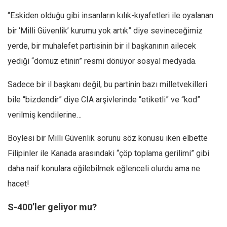
Ekonomi
“Eskiden olduğu gibi insanların kılık-kıyafetleri ile oyalanan
Spor
bir ‘Milli Güvenlik’ kurumu yok artık” diye sevineceğimiz
yerde, bir muhalefet partisinin bir il başkanının ailecek
Manzara
yediği “domuz etinin” resmi dönüyor sosyal medyada.
Sağlık
Gıda-Beslenme
Sadece bir il başkanı değil, bu partinin bazı milletvekilleri
Hayat
bile “bizdendir” diye CIA arşivlerinde “etiketli” ve “kod”
Türkiye
verilmiş kendilerine…
Siyaset
Böylesi bir Milli Güvenlik sorunu söz konusu iken elbette
Dünya
Filipinler ile Kanada arasındaki “çöp toplama gerilimi” gibi
Avrupa
daha naif konulara eğilebilmek eğlenceli olurdu ama ne
Asya
hacet!
Afrika
S-400’ler geliyor mu?
İslam Dünyası