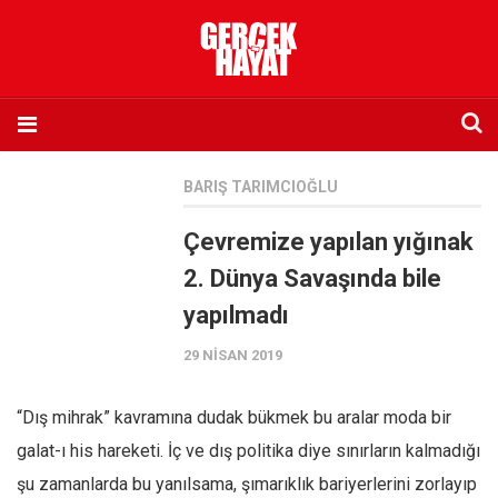
Anasayfa
BARIŞ TARIMCIOĞLU
Hakkımızda
Çevremize yapılan yığınak
Künye
2. Dünya Savaşında bile
İletişim
yapılmadı
Abone olmak istiyorum
29 NISAN 2019
Satış noktası listesi
Eksik sayıların temini
“Dış mihrak” kavramına dudak bükmek bu aralar moda bir
Sosyal Medya
galat-ı his hareketi. İç ve dış politika diye sınırların kalmadığı
Twitter
şu zamanlarda bu yanılsama, şımarıklık bariyerlerini zorlayıp