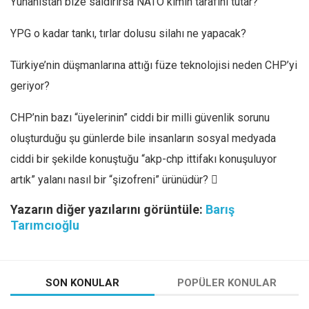
Yunanistan bize saldırırsa NATO kimin tarafını tutar?
YPG o kadar tankı, tırlar dolusu silahı ne yapacak?
Türkiye’nin düşmanlarına attığı füze teknolojisi neden CHP’yi
geriyor?
CHP’nin bazı “üyelerinin” ciddi bir milli güvenlik sorunu
oluşturduğu şu günlerde bile insanların sosyal medyada
ciddi bir şekilde konuştuğu “akp-chp ittifakı konuşuluyor
artık” yalanı nasıl bir “şizofreni” ürünüdür? 
Yazarın diğer yazılarını görüntüle:
Barış
Tarımcıoğlu
SON KONULAR
POPÜLER KONULAR