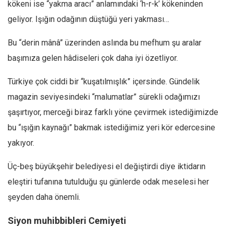
kökeni ise “yakma aracı” anlamındaki ‘h-r-k’ kökeninden
Mehmet Ali Tekin
geliyor. Işığın odağının düştüğü yeri yakması…
Abir E. Nahas
Bu “derin mânâ” üzerinden aslında bu mefhum şu aralar
Amina S. Jenenkovic
başımıza gelen hâdiseleri çok daha iyi özetliyor.
Bağdagül Öz
Türkiye çok ciddi bir “kuşatılmışlık” içersinde. Gündelik
Esra Elönü
magazin seviyesindeki “malumatlar” sürekli odağımızı
» Yazar arşivi
şaşırtıyor, merceği biraz farklı yöne çevirmek istediğimizde
Bu Sayı
bu “ışığın kaynağı” bakmak istediğimiz yeri kör edercesine
Tüm Sayılar
yakıyor.
Kategoriler
Üç-beş büyükşehir belediyesi el değiştirdi diye iktidarın
Kültür Sanat
eleştiri tufanına tutulduğu şu günlerde odak meselesi her
Kitap
şeyden daha önemli.
Karisi kitap sualleri
Siyon muhibbibleri Cemiyeti
7 soruda bu hafta