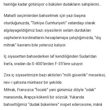
Facebook
hainliğe kadar götürüyor o bükülen dudakların sahiplerini…
Instagram
Mahallî seçimlerden bahsetmek için yazı başına
YouTube
oturduğunuzda, “Türkiye Cumhuriyeti” vatandaşı olarak
Editörden
algılayageldiğimiz bazı siyasilerin selam durdukları
Yazarlar
cephelerin kordinatlarını hesaplamaya çalıştığımızda, “dış
mihrak” kavramı bile yetersiz kalıyor.
Kemal Özer
Mahmut Toptaş
İç siyasetten bahsederken laf kendiliğinden Sudan’dan
Yvonne Ridley
İran’a, oradan da S-400’lerden F-35’lere uzuyor.
Barış Tarımcıoğlu
Zira iç siyasetimizin bazı aktörleri “milli güvenlik” meselesi,
Ömer Kayani
nev-i şahsına münhasır bir şekilde.
Yusuf Armağan
Mihrak, Fransızca “focalé” yani günümüz diliyle “odak”
Hasanali Yıldırım
manasında, Arapça kökenli bir sözcük. Yukarıda
Leyla Şerif Emin
bahsettiğimiz “dudak bükenlere” nispet edercesine, mânâ
Selçuk Türkyılmaz