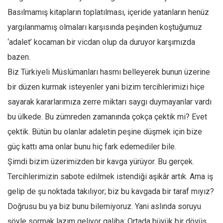
Basılmamış kitapların toplatılması, içeride yatanların henüz
yargılanmamış olmaları karşısında peşinden koştuğumuz
‘adalet’ kocaman bir vicdan olup da duruyor karşımızda
bazen.
Biz Türkiyeli Müslümanları hasmı belleyerek bunun üzerine
bir düzen kurmak isteyenler yani bizim tercihlerimizi hiçe
sayarak kararlarımıza zerre miktarı saygı duymayanlar vardı
bu ülkede. Bu zümreden zamanında çokça çektik mi? Evet
çektik. Bütün bu olanlar adaletin peşine düşmek için bize
güç kattı ama onlar bunu hiç fark edemediler bile.
Şimdi bizim üzerimizden bir kavga yürüyor. Bu gerçek.
Tercihlerimizin sabote edilmek istendiği aşikâr artık. Ama iş
gelip de şu noktada takılıyor; biz bu kavgada bir taraf mıyız?
Doğrusu bu ya biz bunu bilemiyoruz. Yani aslında soruyu
şöyle sormak lazım geliyor galiba; Ortada büyük bir dövüş