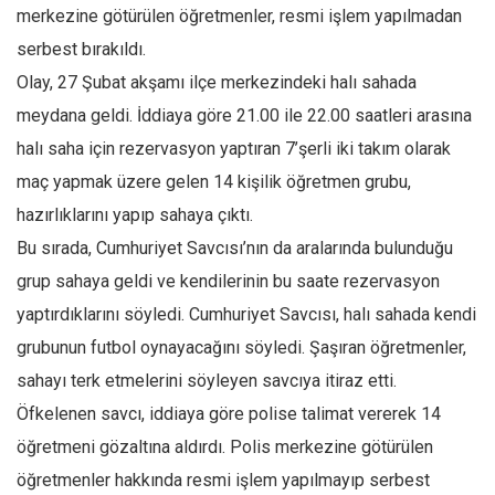
Facebook
merkezine götürülen öğretmenler, resmi işlem yapılmadan
Instagram
serbest bırakıldı.
Olay, 27 Şubat akşamı ilçe merkezindeki halı sahada
YouTube
meydana geldi. İddiaya göre 21.00 ile 22.00 saatleri arasına
Editörden
halı saha için rezervasyon yaptıran 7’şerli iki takım olarak
Yazarlar
maç yapmak üzere gelen 14 kişilik öğretmen grubu,
Kemal Özer
hazırlıklarını yapıp sahaya çıktı.
Mahmut Toptaş
Bu sırada, Cumhuriyet Savcısı’nın da aralarında bulunduğu
Yvonne Ridley
grup sahaya geldi ve kendilerinin bu saate rezervasyon
Barış Tarımcıoğlu
yaptırdıklarını söyledi. Cumhuriyet Savcısı, halı sahada kendi
grubunun futbol oynayacağını söyledi. Şaşıran öğretmenler,
Ömer Kayani
sahayı terk etmelerini söyleyen savcıya itiraz etti.
Yusuf Armağan
Öfkelenen savcı, iddiaya göre polise talimat vererek 14
Hasanali Yıldırım
öğretmeni gözaltına aldırdı. Polis merkezine götürülen
Leyla Şerif Emin
öğretmenler hakkında resmi işlem yapılmayıp serbest
Selçuk Türkyılmaz