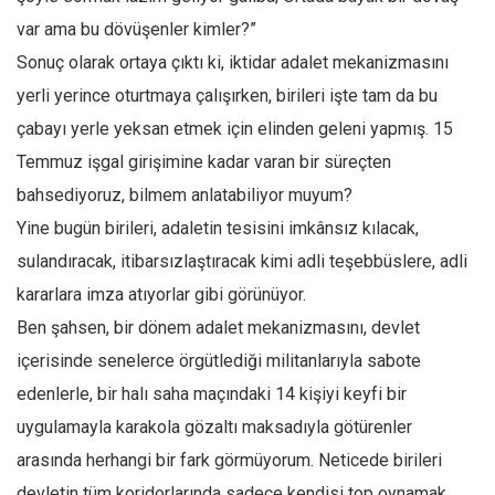
var ama bu dövüşenler kimler?”
Sonuç olarak ortaya çıktı ki, iktidar adalet mekanizmasını
yerli yerince oturtmaya çalışırken, birileri işte tam da bu
çabayı yerle yeksan etmek için elinden geleni yapmış. 15
Temmuz işgal girişimine kadar varan bir süreçten
bahsediyoruz, bilmem anlatabiliyor muyum?
Yine bugün birileri, adaletin tesisini imkânsız kılacak,
sulandıracak, itibarsızlaştıracak kimi adli teşebbüslere, adli
kararlara imza atıyorlar gibi görünüyor.
Ben şahsen, bir dönem adalet mekanizmasını, devlet
içerisinde senelerce örgütlediği militanlarıyla sabote
edenlerle, bir halı saha maçındaki 14 kişiyi keyfi bir
uygulamayla karakola gözaltı maksadıyla götürenler
arasında herhangi bir fark görmüyorum. Neticede birileri
devletin tüm koridorlarında sadece kendisi top oynamak