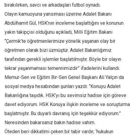
bırakılırken, savcı ve arkadaşları futbol oynadı.
Mehmet Ali Tekin
Olayın kamuoyuna yansıması üzerine Adalet Bakanı
Abir E. Nahas
Abdülhamit Gül, HSK’nın inceleme başlattığını ve konunun
Amina S. Jenenkovic
yakın takipçisi olduğunu açıkladı, Milli Eğitim Bakanı
Bağdagül Öz
“Çermik’te öğretmenlerimize yönelik yaşanan olay bir
Esra Elönü
öğretmen olarak bizi üzmüştür. Adalet Bakanlığımız
tarafından gerekli işlemler başlatılmıştır. Böyle bir olayın
» Yazar arşivi
tekrar yaşanmaması temennimizdir” ifadelerini kullandı.
Bu Sayı
Memur-Sen ve Eğitim Bir-Sen Genel Başkanı Ali Yalçın da
Tüm Sayılar
sosyal medya hesabından şunları yazdı: “Konuyu Adalet
Kategoriler
Bakanlığına taşıdık. HSK’yı bu sevimsiz hadise için göreve
Kültür Sanat
davet ediyorum. HSK Konuya ilişkin inceleme ve soruşturma
Kitap
başlatmıştır. Bu duyarlı davranış için teşekkür ediyorum.”
Neresinden bakarsanız bakın hadise vahim.
Karisi kitap sualleri
Öteden beri dikkatimi çeken bir tabir vardır; ‘hukukun
7 soruda bu hafta