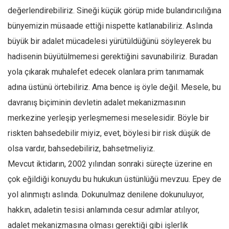
Amerika
değerlendirebiliriz. Sineği küçük görüp mide bulandırıcılığına
Avustralya
bünyemizin müsaade ettiği nispette katlanabiliriz. Aslında
Tarih
büyük bir adalet mücadelesi yürütüldüğünü söyleyerek bu
Düşünce
hadisenin büyütülmemesi gerektiğini savunabiliriz. Buradan
yola çıkarak muhalefet edecek olanlara prim tanımamak
Dosyalar
adına üstünü örtebiliriz. Ama bence iş öyle değil. Mesele, bu
davranış biçiminin devletin adalet mekanizmasının
merkezine yerleşip yerleşmemesi meselesidir. Böyle bir
riskten bahsedebilir miyiz, evet, böylesi bir risk düşük de
olsa vardır, bahsedebiliriz, bahsetmeliyiz.
Mevcut iktidarın, 2002 yılından sonraki süreçte üzerine en
çok eğildiği konuydu bu hukukun üstünlüğü mevzuu. Epey de
yol alınmıştı aslında. Dokunulmaz denilene dokunuluyor,
hakkın, adaletin tesisi anlamında cesur adımlar atılıyor,
adalet mekanizmasına olması gerektiği gibi işlerlik