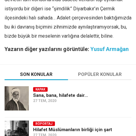
istiyordu bir diğeri ise “şimdilik” Diyarbakır’ın Çermik
ilçesindeki halı sahada… Adalet çerçevesinden baktığımızda
bu iki davranış biçimini zihnimizde aynılaştıramıyorsak, bu,
bizde büyük bir meselenin varlığına delalettir, biline.
Yazarın diğer yazılarını görüntüle:
Yusuf Armağan
SON KONULAR
POPÜLER KONULAR
KAPAK
Sana, bana, hilafete dair…
27 TEM, 2020
RÖPORTAJ
Hilafet Müslümanların birliği için şart
27 TEM, 2020