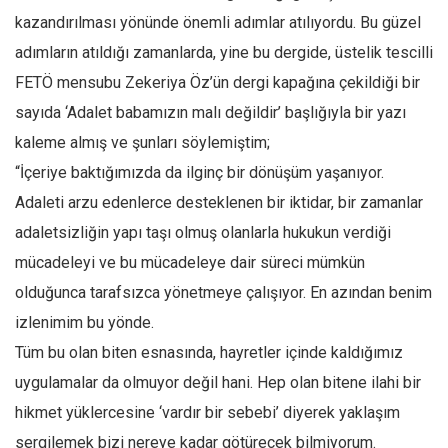
kazandırılması yönünde önemli adımlar atılıyordu. Bu güzel
adımların atıldığı zamanlarda, yine bu dergide, üstelik tescilli
FETÖ mensubu Zekeriya Öz’ün dergi kapağına çekildiği bir
sayıda ‘Adalet babamızın malı değildir’ başlığıyla bir yazı
kaleme almış ve şunları söylemiştim;
“İçeriye baktığımızda da ilginç bir dönüşüm yaşanıyor.
Adaleti arzu edenlerce desteklenen bir iktidar, bir zamanlar
adaletsizliğin yapı taşı olmuş olanlarla hukukun verdiği
mücadeleyi ve bu mücadeleye dair süreci mümkün
olduğunca tarafsızca yönetmeye çalışıyor. En azından benim
izlenimim bu yönde.
Tüm bu olan biten esnasında, hayretler içinde kaldığımız
uygulamalar da olmuyor değil hani. Hep olan bitene ilahi bir
hikmet yüklercesine ‘vardır bir sebebi’ diyerek yaklaşım
sergilemek bizi nereye kadar götürecek bilmiyorum.