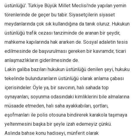
üstünlüğü’. Türkiye Büyük Millet Meclisi’nde yapılan yemin
Ekonomi
törenlerinde de geçer bu tabir. Siyasetçilerin siyaset
Spor
meydanlarında çok sık kullandığına da tanık oluruz. Hukukun
Manzara
üstünlüğü trafik cezası tanziminde de aranan bir şeydir,
Sağlık
mahkeme kapılarında hak ararken de. Sosyal adaletin tesis
Gıda-Beslenme
edilmesinde de başvurulması gereken bir kavramdır, ticari
Hayat
anlaşmazlıkların giderilmesinde de.
Türkiye
Lakin galiba bazıları hukukun üstünlüğü denilen şeyi, hukuku
Siyaset
tekelinde bulunduranların üstünlüğü olarak anlama çabası
içerisindeler. Öyle ya, bir savcının, halı sahada top
Dünya
oynayanları, soyunma odasındaki kimliklerini bile almalarına
Avrupa
müsaade etmeden, halı saha ayakkabıları, şortları,
Asya
eşofmanları ile polis otosuna bindirerek karakola taşımaya
Afrika
yeltenmesini başka bir şeyle izah edemeyiz çünkü.
İslam Dünyası
Aslında bahse konu hadiseyi, münferit olarak