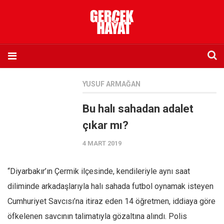
Anasayfa
YUSUF ARMAĞAN
Hakkımızda
Bu halı sahadan adalet
Künye
çıkar mı?
İletişim
4 MART 2019
Abone olmak istiyorum
Satış noktası listesi
“Diyarbakır’ın Çermik ilçesinde, kendileriyle aynı saat
Eksik sayıların temini
diliminde arkadaşlarıyla halı sahada futbol oynamak isteyen
Sosyal Medya
Cumhuriyet Savcısı’na itiraz eden 14 öğretmen, iddiaya göre
Twitter
öfkelenen savcının talimatıyla gözaltına alındı. Polis