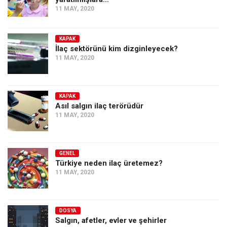
11 MAY, 2020
KAPAK
İlaç sektörünü kim dizginleyecek?
11 MAY, 2020
KAPAK
Asıl salgın ilaç terörüdür
11 MAY, 2020
GENEL
Türkiye neden ilaç üretemez?
11 MAY, 2020
DOSYA
Salgın, afetler, evler ve şehirler