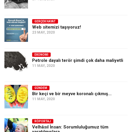
GERÇEK HAYAT
Web sitemizi taşıyoruz!
23 MAY, 2020
EKONOMI
Petrole dayalı terör şimdi çok daha maliyetli
11 MAY, 2020
GÜNDEM
Bir keçi ve bir meyve koronalı çıkmış…
11 MAY, 2020
RÖPORTAJ
Velhâsıl İnsan: Sorumluluğumuz tüm
yaratılmışlara…