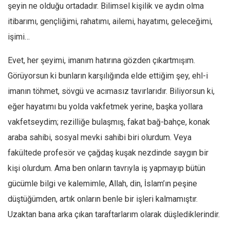
Amerika
şeyin ne olduğu ortadadır. Bilimsel kişilik ve aydın olma
Avustralya
itibarımı, gençliğimi, rahatımı, ailemi, hayatımı, geleceğimi,
işimi…
Tarih
Düşünce
Evet, her şeyimi, imanım hatırına gözden çıkartmışım.
Dosyalar
Görüyorsun ki bunların karşılığında elde ettiğim şey, ehl-i
imanın töhmet, sövgü ve acımasız tavırlarıdır. Biliyorsun ki,
eğer hayatımı bu yolda vakfetmek yerine, başka yollara
vakfetseydim; rezilliğe bulaşmış, fakat bağ-bahçe, konak
araba sahibi, sosyal mevki sahibi biri olurdum. Veya
fakültede profesör ve çağdaş kuşak nezdinde saygın bir
kişi olurdum. Ama ben onların tavrıyla iş yapmayıp bütün
gücümle bilgi ve kalemimle, Allah, din, İslam’ın peşine
düştüğümden, artık onların benle bir işleri kalmamıştır.
Uzaktan bana arka çıkan taraftarlarım olarak düşlediklerindir.