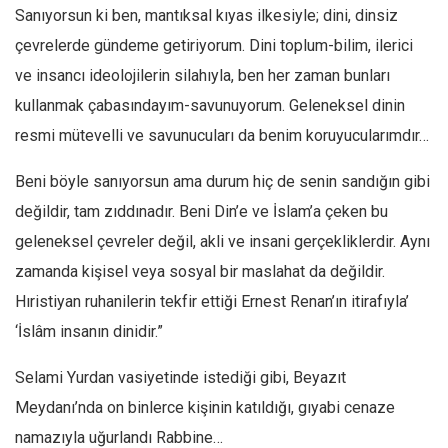
Sanıyorsun ki ben, mantıksal kıyas ilkesiyle; dini, dinsiz
çevrelerde gündeme getiriyorum. Dini toplum-bilim, ilerici
ve insancı ideolojilerin silahıyla, ben her zaman bunları
kullanmak çabasındayım-savunuyorum. Geleneksel dinin
resmi mütevelli ve savunucuları da benim koruyucularımdır…
Beni böyle sanıyorsun ama durum hiç de senin sandığın gibi
değildir, tam zıddınadır. Beni Din’e ve İslam’a çeken bu
geleneksel çevreler değil, akli ve insani gerçekliklerdir. Aynı
zamanda kişisel veya sosyal bir maslahat da değildir.
Hıristiyan ruhanilerin tekfir ettiği Ernest Renan’ın itirafıyla’
‘İslâm insanın dinidir.”
Selami Yurdan vasiyetinde istediği gibi, Beyazıt
Meydanı’nda on binlerce kişinin katıldığı, gıyabi cenaze
namazıyla uğurlandı Rabbine…