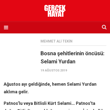
Anasayfa
MEHMET ALI TEKIN
Hakkımızda
Bosna şehitlerinin öncüsü:
Künye
Selami Yurdan
İletişim
19 AĞUSTOS 2019
Abone olmak istiyorum
Satış noktası listesi
Ağustos ayı geldiğinde, hemen Selami Yurdan
Eksik sayıların temini
aklıma gelir.
Sosyal Medya
Patnos’lu veya Bitlisli Kürt Selami… Patnos’ta
Twitter