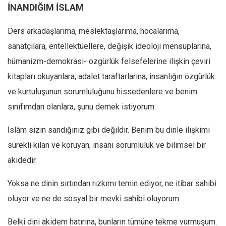
İNANDIĞIM İSLAM
Mehmet Ali Tekin
Ders arkadaşlarıma, meslektaşlarıma, hocalarıma,
Abir E. Nahas
sanatçılara, entellektüellere, değişik ideoloji mensuplarına,
Amina S. Jenenkovic
hümanizm-demokrasi- özgürlük felsefelerine ilişkin çeviri
Bağdagül Öz
kitapları okuyanlara, adalet taraftarlarına, insanlığın özgürlük
Esra Elönü
ve kurtuluşunun sorumluluğunu hissedenlere ve benim
» Yazar arşivi
sınıfımdan olanlara, şunu demek istiyorum.
Bu Sayı
İslâm sizin sandığınız gibi değildir. Benim bu dinle ilişkimi
Tüm Sayılar
sürekli kılan ve koruyan; insani sorumluluk ve bilimsel bir
Kategoriler
akidedir.
Kültür Sanat
Yoksa ne dinin sırtından rızkımı temin ediyor, ne itibar sahibi
Kitap
oluyor ve ne de sosyal bir mevki sahibi oluyorum.
Karisi kitap sualleri
Belki dini akidem hatırına, bunların tümüne tekme vurmuşum.
7 soruda bu hafta