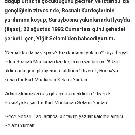
doğup Bitlis’te çocukluğunu geçiren ve İstanbul’da
Facebook
gençliğinin zirvesinde, Bosnalı Kardeşlerinin
Instagram
yardımına koşup, Saraybosna yakınlarında İlyaş’da
YouTube
(Ilıjas), 22 ağustos 1992 Cumartesi günü şehadet
Editörden
şerbeti içen, Yiğit Selami’den bahsediyorum.
Yazarlar
“Nemali ko da nas spasi? Bizi kurtaran yok mu?’ diye feryat
Kemal Özer
eden Bosnalı Müslüman kardeşlerinin yardımına…‘Adam
Mahmut Toptaş
aldırmada geç git diyemem aldırırım’ diyerek, Bosna’ya
Yvonne Ridley
koşan bir Kürt Müslüman Selami Yurdan…
Barış Tarımcıoğlu
‘Adam aldırmada geç git diyemem aldırırım’ diyerek,
Ömer Kayani
Bosna’ya koşan bir Kürt Müslüman Selami Yurdan…
Yusuf Armağan
Hasanali Yıldırım
‘Gece Notları…’ adı altında, bir takım yazılar kaleme almıştı
Leyla Şerif Emin
Selami Yurdan:
Selçuk Türkyılmaz