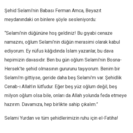
Şehid Selami’nin Babası Ferman Amca, Beyazıt
meydanındaki on binlere şöyle sesleniyordu:
“Selami’nin düğününe hoş geldiniz! Bu gıyabi cenaze
namazını, oğlum Selami’nin düğün merasimi olarak kabul
ediyorum. Ey nüfus kâğıdında İslam yazanlar, bu dava
hepimizin davasıdır. Ben bu gün oğlum Selami’nin Bosna-
Hersek’te şehid olmasının gururunu taşıyorum. Benim bir
Selami’m gittiyse, geride daha beş Selami’m var. Şehidlik
Cenab-ı Allah’ın lütfudur. Eğer beş yüz oğlum değil, beş
milyon oğlum olsa bile, onları da Allah yolunda feda etmeye
hazırım. Davamıza, hep birlikte sahip çıkalım.”
Selami Yurdan ve tüm şehidlerimizin ruhu için el-Fatiha!