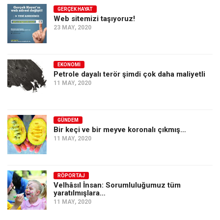
GERÇEK HAYAT
Web sitemizi taşıyoruz!
23 MAY, 2020
EKONOMI
Petrole dayalı terör şimdi çok daha maliyetli
11 MAY, 2020
GÜNDEM
Bir keçi ve bir meyve koronalı çıkmış…
11 MAY, 2020
RÖPORTAJ
Velhâsıl İnsan: Sorumluluğumuz tüm
yaratılmışlara…
11 MAY, 2020