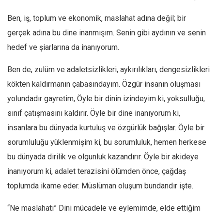
Ekonomi
Ben, iş, toplum ve ekonomik, maslahat adına değil; bir
Spor
gerçek adına bu dine inanmışım. Senin gibi aydının ve senin
Manzara
hedef ve şiarlarına da inanıyorum.
Sağlık
Ben de, zulüm ve adaletsizlikleri, aykırılıkları, dengesizlikleri
Gıda-Beslenme
kökten kaldırmanın çabasındayım. Özgür insanın oluşması
Hayat
yolundadır gayretim, Öyle bir dinin izindeyim ki, yoksulluğu,
Türkiye
sınıf çatışmasını kaldırır. Öyle bir dine inanıyorum ki,
Siyaset
insanlara bu dünyada kurtuluş ve özgürlük bağışlar. Öyle bir
Dünya
sorumluluğu yüklenmişim ki, bu sorumluluk, hemen herkese
Avrupa
bu dünyada dirilik ve olgunluk kazandırır. Öyle bir akideye
inanıyorum ki, adalet terazisini ölümden önce, çağdaş
Asya
toplumda ikame eder. Müslüman oluşum bundandır işte.
Afrika
İslam Dünyası
“Ne maslahatı” Dini mücadele ve eylemimde, elde ettiğim