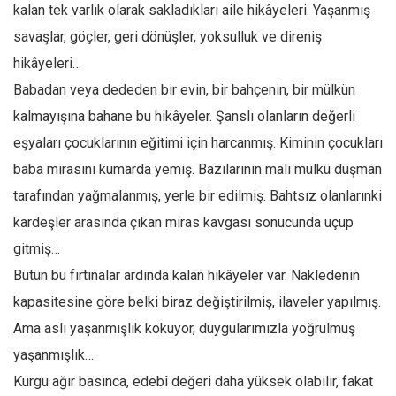
Facebook
kalan tek varlık olarak sakladıkları aile hikâyeleri. Yaşanmış
savaşlar, göçler, geri dönüşler, yoksulluk ve direniş
Instagram
hikâyeleri…
YouTube
Babadan veya dededen bir evin, bir bahçenin, bir mülkün
Editörden
kalmayışına bahane bu hikâyeler. Şanslı olanların değerli
Yazarlar
eşyaları çocuklarının eğitimi için harcanmış. Kiminin çocukları
Kemal Özer
baba mirasını kumarda yemiş. Bazılarının malı mülkü düşman
Mahmut Toptaş
tarafından yağmalanmış, yerle bir edilmiş. Bahtsız olanlarınki
Yvonne Ridley
kardeşler arasında çıkan miras kavgası sonucunda uçup
gitmiş…
Barış Tarımcıoğlu
Bütün bu fırtınalar ardında kalan hikâyeler var. Nakledenin
Ömer Kayani
kapasitesine göre belki biraz değiştirilmiş, ilaveler yapılmış.
Yusuf Armağan
Ama aslı yaşanmışlık kokuyor, duygularımızla yoğrulmuş
Hasanali Yıldırım
yaşanmışlık…
Leyla Şerif Emin
Kurgu ağır basınca, edebî değeri daha yüksek olabilir, fakat
Selçuk Türkyılmaz