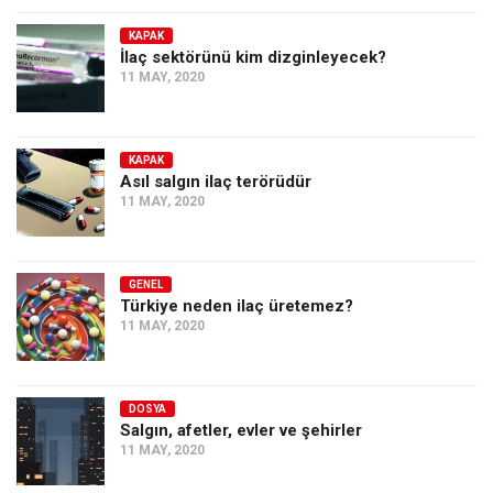
KAPAK
İlaç sektörünü kim dizginleyecek?
11 MAY, 2020
KAPAK
Asıl salgın ilaç terörüdür
11 MAY, 2020
GENEL
Türkiye neden ilaç üretemez?
11 MAY, 2020
DOSYA
Salgın, afetler, evler ve şehirler
11 MAY, 2020