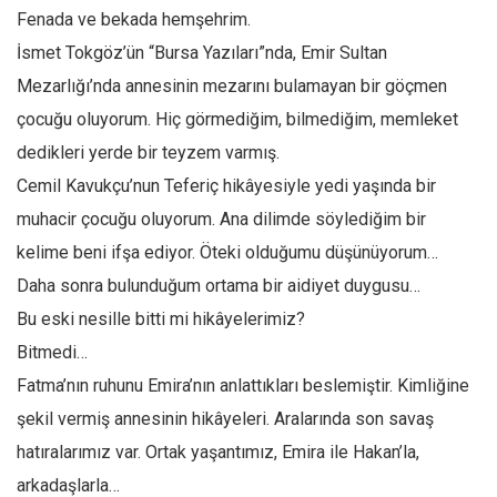
Amerika
Fenada ve bekada hemşehrim.
Avustralya
İsmet Tokgöz’ün “Bursa Yazıları”nda, Emir Sultan
Tarih
Mezarlığı’nda annesinin mezarını bulamayan bir göçmen
Düşünce
çocuğu oluyorum. Hiç görmediğim, bilmediğim, memleket
dedikleri yerde bir teyzem varmış.
Dosyalar
Cemil Kavukçu’nun Teferiç hikâyesiyle yedi yaşında bir
muhacir çocuğu oluyorum. Ana dilimde söylediğim bir
kelime beni ifşa ediyor. Öteki olduğumu düşünüyorum…
Daha sonra bulunduğum ortama bir aidiyet duygusu…
Bu eski nesille bitti mi hikâyelerimiz?
Bitmedi…
Fatma’nın ruhunu Emira’nın anlattıkları beslemiştir. Kimliğine
şekil vermiş annesinin hikâyeleri. Aralarında son savaş
hatıralarımız var. Ortak yaşantımız, Emira ile Hakan’la,
arkadaşlarla…