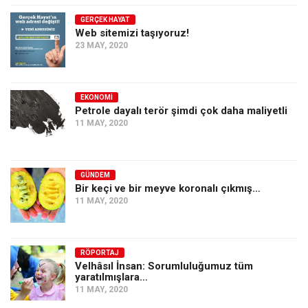
GERÇEK HAYAT
Web sitemizi taşıyoruz!
23 MAY, 2020
EKONOMI
Petrole dayalı terör şimdi çok daha maliyetli
11 MAY, 2020
GÜNDEM
Bir keçi ve bir meyve koronalı çıkmış…
11 MAY, 2020
RÖPORTAJ
Velhâsıl İnsan: Sorumluluğumuz tüm
yaratılmışlara…
11 MAY, 2020