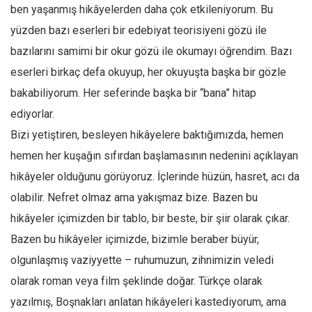
ben yaşanmış hikâyelerden daha çok etkileniyorum. Bu
Mehmet Ali Tekin
yüzden bazı eserleri bir edebiyat teorisiyeni gözü ile
Abir E. Nahas
bazılarını samimi bir okur gözü ile okumayı öğrendim. Bazı
Amina S. Jenenkovic
eserleri birkaç defa okuyup, her okuyuşta başka bir gözle
Bağdagül Öz
bakabiliyorum. Her seferinde başka bir “bana” hitap
ediyorlar.
Esra Elönü
Bizi yetiştiren, besleyen hikâyelere baktığımızda, hemen
» Yazar arşivi
hemen her kuşağın sıfırdan başlamasının nedenini açıklayan
Bu Sayı
hikâyeler olduğunu görüyoruz. İçlerinde hüzün, hasret, acı da
Tüm Sayılar
olabilir. Nefret olmaz ama yakışmaz bize. Bazen bu
Kategoriler
hikâyeler içimizden bir tablo, bir beste, bir şiir olarak çıkar.
Kültür Sanat
Bazen bu hikâyeler içimizde, bizimle beraber büyür,
olgunlaşmış vaziyyette – ruhumuzun, zihnimizin veledi
Kitap
olarak roman veya film şeklinde doğar. Türkçe olarak
Karisi kitap sualleri
yazılmış, Boşnakları anlatan hikâyeleri kastediyorum, ama
7 soruda bu hafta