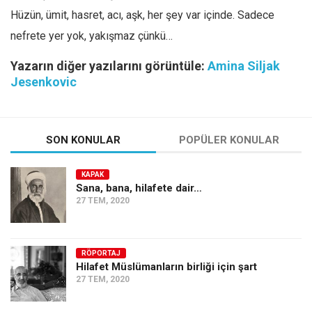
Hüzün, ümit, hasret, acı, aşk, her şey var içinde. Sadece
nefrete yer yok, yakışmaz çünkü…
Yazarın diğer yazılarını görüntüle:
Amina Siljak
Jesenkovic
SON KONULAR
POPÜLER KONULAR
KAPAK
Sana, bana, hilafete dair…
27 TEM, 2020
RÖPORTAJ
Hilafet Müslümanların birliği için şart
27 TEM, 2020