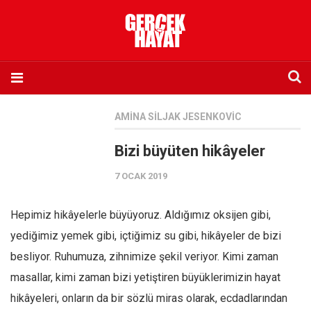
Anasayfa
AMINA SILJAK JESENKOVIC
Hakkımızda
Bizi büyüten hikâyeler
Künye
7 OCAK 2019
İletişim
Abone olmak istiyorum
Hepimiz hikâyelerle büyüyoruz. Aldığımız oksijen gibi,
Satış noktası listesi
yediğimiz yemek gibi, içtiğimiz su gibi, hikâyeler de bizi
Eksik sayıların temini
besliyor. Ruhumuza, zihnimize şekil veriyor. Kimi zaman
Sosyal Medya
masallar, kimi zaman bizi yetiştiren büyüklerimizin hayat
Twitter
hikâyeleri, onların da bir sözlü miras olarak, ecdadlarından