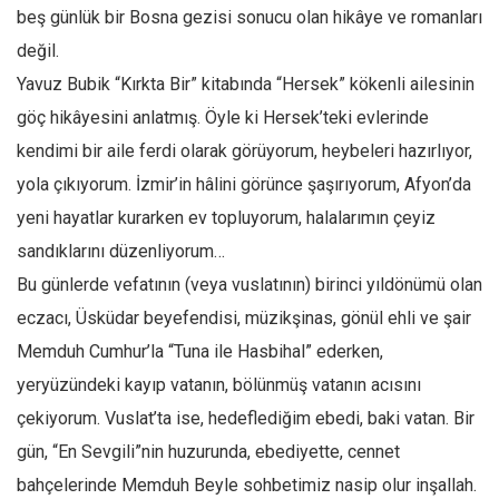
beş günlük bir Bosna gezisi sonucu olan hikâye ve romanları
Ekonomi
değil.
Spor
Yavuz Bubik “Kırkta Bir” kitabında “Hersek” kökenli ailesinin
Manzara
göç hikâyesini anlatmış. Öyle ki Hersek’teki evlerinde
Sağlık
kendimi bir aile ferdi olarak görüyorum, heybeleri hazırlıyor,
Gıda-Beslenme
yola çıkıyorum. İzmir’in hâlini görünce şaşırıyorum, Afyon’da
Hayat
yeni hayatlar kurarken ev topluyorum, halalarımın çeyiz
Türkiye
sandıklarını düzenliyorum…
Bu günlerde vefatının (veya vuslatının) birinci yıldönümü olan
Siyaset
eczacı, Üsküdar beyefendisi, müzikşinas, gönül ehli ve şair
Dünya
Memduh Cumhur’la “Tuna ile Hasbihal” ederken,
Avrupa
yeryüzündeki kayıp vatanın, bölünmüş vatanın acısını
Asya
çekiyorum. Vuslat’ta ise, hedeflediğim ebedi, baki vatan. Bir
Afrika
gün, “En Sevgili”nin huzurunda, ebediyette, cennet
İslam Dünyası
bahçelerinde Memduh Beyle sohbetimiz nasip olur inşallah.