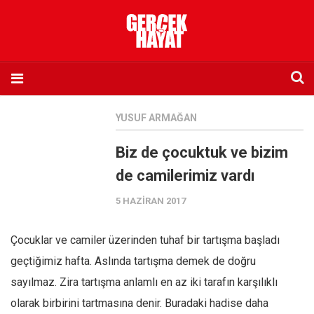
Anasayfa
YUSUF ARMAĞAN
Hakkımızda
Biz de çocuktuk ve bizim
Künye
de camilerimiz vardı
İletişim
5 HAZIRAN 2017
Abone olmak istiyorum
Satış noktası listesi
Çocuklar ve camiler üzerinden tuhaf bir tartışma başladı
Eksik sayıların temini
geçtiğimiz hafta. Aslında tartışma demek de doğru
Sosyal Medya
sayılmaz. Zira tartışma anlamlı en az iki tarafın karşılıklı
Twitter
olarak birbirini tartmasına denir. Buradaki hadise daha