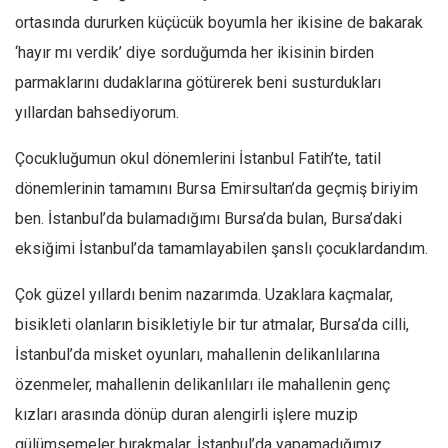
ortasında dururken küçücük boyumla her ikisine de bakarak
Ekonomi
‘hayır mı verdik’ diye sorduğumda her ikisinin birden
Spor
parmaklarını dudaklarına götürerek beni susturdukları
Manzara
yıllardan bahsediyorum.
Sağlık
Gıda-Beslenme
Çocukluğumun okul dönemlerini İstanbul Fatih’te, tatil
dönemlerinin tamamını Bursa Emirsultan’da geçmiş biriyim
Hayat
ben. İstanbul’da bulamadığımı Bursa’da bulan, Bursa’daki
Türkiye
eksiğimi İstanbul’da tamamlayabilen şanslı çocuklardandım.
Siyaset
Dünya
Çok güzel yıllardı benim nazarımda. Uzaklara kaçmalar,
Avrupa
bisikleti olanların bisikletiyle bir tur atmalar, Bursa’da cilli,
İstanbul’da misket oyunları, mahallenin delikanlılarına
Asya
özenmeler, mahallenin delikanlıları ile mahallenin genç
Afrika
kızları arasında dönüp duran alengirli işlere muzip
İslam Dünyası
gülümsemeler bırakmalar, İstanbul’da yapamadığımız