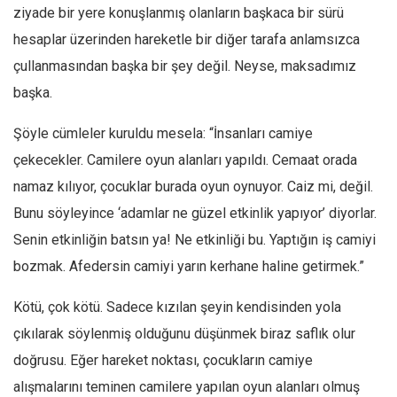
Facebook
ziyade bir yere konuşlanmış olanların başkaca bir sürü
Instagram
hesaplar üzerinden hareketle bir diğer tarafa anlamsızca
çullanmasından başka bir şey değil. Neyse, maksadımız
YouTube
başka.
Editörden
Yazarlar
Şöyle cümleler kuruldu mesela: “İnsanları camiye
çekecekler. Camilere oyun alanları yapıldı. Cemaat orada
Kemal Özer
namaz kılıyor, çocuklar burada oyun oynuyor. Caiz mi, değil.
Mahmut Toptaş
Bunu söyleyince ‘adamlar ne güzel etkinlik yapıyor’ diyorlar.
Yvonne Ridley
Senin etkinliğin batsın ya! Ne etkinliği bu. Yaptığın iş camiyi
Barış Tarımcıoğlu
bozmak. Afedersin camiyi yarın kerhane haline getirmek.”
Ömer Kayani
Kötü, çok kötü. Sadece kızılan şeyin kendisinden yola
Yusuf Armağan
çıkılarak söylenmiş olduğunu düşünmek biraz saflık olur
Hasanali Yıldırım
doğrusu. Eğer hareket noktası, çocukların camiye
Leyla Şerif Emin
alışmalarını teminen camilere yapılan oyun alanları olmuş
Selçuk Türkyılmaz