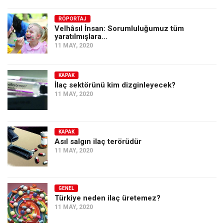
RÖPORTAJ
Velhâsıl İnsan: Sorumluluğumuz tüm
yaratılmışlara…
11 MAY, 2020
KAPAK
İlaç sektörünü kim dizginleyecek?
11 MAY, 2020
KAPAK
Asıl salgın ilaç terörüdür
11 MAY, 2020
GENEL
Türkiye neden ilaç üretemez?
11 MAY, 2020