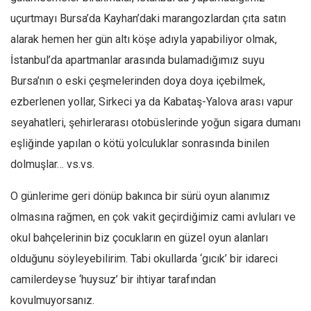
Amerika
uçurtmayı Bursa’da Kayhan’daki marangozlardan çıta satın
Avustralya
alarak hemen her gün altı köşe adıyla yapabiliyor olmak,
Tarih
İstanbul’da apartmanlar arasında bulamadığımız suyu
Düşünce
Bursa’nın o eski çeşmelerinden doya doya içebilmek,
Dosyalar
ezberlenen yollar, Sirkeci ya da Kabataş-Yalova arası vapur
seyahatleri, şehirlerarası otobüslerinde yoğun sigara dumanı
eşliğinde yapılan o kötü yolculuklar sonrasında binilen
dolmuşlar… vs.vs.
O günlerime geri dönüp bakınca bir sürü oyun alanımız
olmasına rağmen, en çok vakit geçirdiğimiz cami avluları ve
okul bahçelerinin biz çocukların en güzel oyun alanları
olduğunu söyleyebilirim. Tabi okullarda ‘gıcık’ bir idareci
camilerdeyse ‘huysuz’ bir ihtiyar tarafından
kovulmuyorsanız.