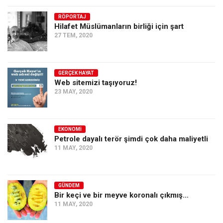
RÖPORTAJ
Hilafet Müslümanların birliği için şart
27 TEM, 2020
GERÇEK HAYAT
Web sitemizi taşıyoruz!
23 MAY, 2020
EKONOMI
Petrole dayalı terör şimdi çok daha maliyetli
11 MAY, 2020
GÜNDEM
Bir keçi ve bir meyve koronalı çıkmış…
11 MAY, 2020