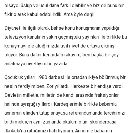
olsaydı üslup ve usul daha farklı olabilir ve biz de bunu bir
Mehmet Ali Tekin
fikir olarak kabul edebilirdik. Ama öyle değil.
Abir E. Nahas
Diyanet ile ilgili olarak bahse konu konuşmanın yapıldığı
Amina S. Jenenkovic
televizyon kanalının yakın geçmişteki yayınları ile birlikte bu
Bağdagül Öz
konuşmayı ele aldığımızda asıl niyet de ortaya çıkmış
Esra Elönü
oluyor. Bunu da bir kenarda bırakayım, ben başka bir şey
» Yazar arşivi
anlatmaya niyetliyim bu yazıda.
Bu Sayı
Çocukluk yılları 1980 darbesi ile ortadan ikiye bölünmüş bir
Tüm Sayılar
neslin ferdiyim ben. Zor yıllardı. Herkeste bir endişe vardı.
Kategoriler
Devletin milletle, milletin de kendi arasında fraksiyonlar
Kültür Sanat
halinde ayrıştığı yıllardı. Kardeşlerimle birlikte babamla
Kitap
annemin elinden tutup anayasa referandumunda tercihimizi
Karisi kitap sualleri
bildirmek için aynı zamanda okulum olan İskenderpaşa
İlkokulu’na gittiğimizi hatırlıyorum. Annemle babamın
7 soruda bu hafta