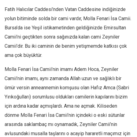
Fatih Halıcılar Caddesi’nden Vatan Caddesine indiğinizde
yolun bitiminde solda bir cami vardır, Molla Fenari İsa Camii.
Bursa’da ise Yeşil istikametinden geldiğinizde Emirsultan
Camii’ni geçtikten sonra sağınızda kalan cami Zeyniler
Camii’dir. Bu iki caminin de benim yetişmemde katkısı çok
ama çok büyüktür.
Molla Fenari İsa Camii’nin imamı Adem Hoca, Zeyniler
Camii’nin imamı, aynı zamanda Allah uzun ve sağlıklı bir
ömür versin anneannemin komşusu olan Hafız Amca (Sabri
Yırıkoğulları) sorumlusu oldukları camilerin kapılarını bizim
için ardına kadar açmışlardı. Ama ne açmak. Kiliseden
dönme Molla Fenari İsa Camii’nin içindeki o eski sütunlar
arasında saklambaç mı oynamadık, Zeyniler Camii’nin
avlusundaki musalla taşlarını o acayip hararetli maçımız için