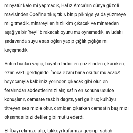
minyatür kale mi yapmadık, Hafız Amca’nın dünya güzeli
mavisinden Opel’ine tıkış tıkış binip pikniğe ya da yüzmeye
mi gitmedik, minareyi en hızlı kim çıkacak ve minareden
aşağıya bir ‘hey!’ bırakacak oyunu mu oynamadık, avludaki
şadırvanda suyu esas oğlan yapıp çığlık çığlığa mı
kaçışmadık.
Bütün bunları yapıp, hayatın tadını en güzelinden çıkarırken,
ezan vakti geldiğinde, ‘hoca ezanı bana okutur mu acaba’
heyecanıyla kalbimiz yerinden çıkacak gibi olur, en
ferahından abdestlerimizi alır, safın en sonuna usulce
konuşlanır, cemaate tesbih dağıtır, yeri gelir üç kulhüyü
titreyen sesimizle okur, camiden çıkarken cemaatin başımızı
okşaması bizi deliler gibi mutlu ederdi.
Elifbayı elimize alıp, takkeyi kafamıza geçirip, sabah