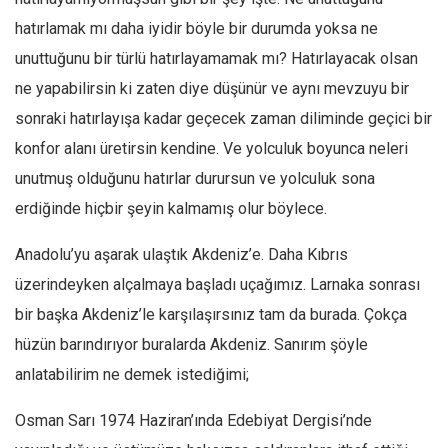
hatırlamak mı daha iyidir böyle bir durumda yoksa ne
Mehmet Ali Tekin
unuttuğunu bir türlü hatırlayamamak mı? Hatırlayacak olsan
Abir E. Nahas
ne yapabilirsin ki zaten diye düşünür ve aynı mevzuyu bir
Amina S. Jenenkovic
sonraki hatırlayışa kadar geçecek zaman diliminde geçici bir
Bağdagül Öz
konfor alanı üretirsin kendine. Ve yolculuk boyunca neleri
Esra Elönü
unutmuş olduğunu hatırlar durursun ve yolculuk sona
» Yazar arşivi
erdiğinde hiçbir şeyin kalmamış olur böylece.
Bu Sayı
Anadolu’yu aşarak ulaştık Akdeniz’e. Daha Kıbrıs
Tüm Sayılar
üzerindeyken alçalmaya başladı uçağımız. Larnaka sonrası
Kategoriler
bir başka Akdeniz’le karşılaşırsınız tam da burada. Çokça
Kültür Sanat
hüzün barındırıyor buralarda Akdeniz. Sanırım şöyle
anlatabilirim ne demek istediğimi;
Kitap
Karisi kitap sualleri
Osman Sarı 1974 Haziran’ında Edebiyat Dergisi’nde
7 soruda bu hafta