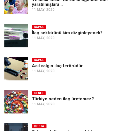
yaratılmışlara…
11 MAY, 2020
KAPAK
İlaç sektörünü kim dizginleyecek?
11 MAY, 2020
KAPAK
Asıl salgın ilaç terörüdür
11 MAY, 2020
GENEL
Türkiye neden ilaç üretemez?
11 MAY, 2020
DOSYA