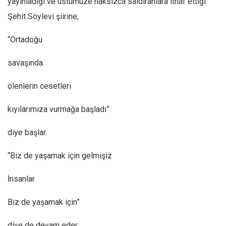
yayınladığı ve üstümüze haksızca saldıranlara ithaf ettiği
Ekonomi
Şehit Söylevi şiirine;
Spor
“Ortadoğu
Manzara
savaşında
Sağlık
Gıda-Beslenme
ölenlerin cesetleri
Hayat
kıyılarımıza vurmağa başladı”
Türkiye
Siyaset
diye başlar.
Dünya
“Biz de yaşamak için gelmişiz
Avrupa
İnsanlar
Asya
Afrika
Biz de yaşamak için”
İslam Dünyası
diye de devam eder.