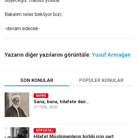
düşeceğiz Trablus yoluna.
Bakalım neler bekliyor bizi..
-devam edecek-
Yazarın diğer yazılarını görüntüle:
Yusuf Armağan
SON KONULAR
POPÜLER KONULAR
KAPAK
Sana, bana, hilafete dair…
27 TEM, 2020
RÖPORTAJ
Hilafet Müslümanların birliği için şart