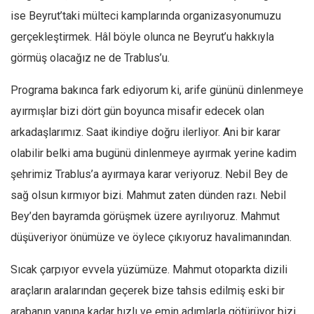
ise Beyrut’taki mülteci kamplarında organizasyonumuzu
gerçekleştirmek. Hâl böyle olunca ne Beyrut’u hakkıyla
görmüş olacağız ne de Trablus’u.
Programa bakınca fark ediyorum ki, arife gününü dinlenmeye
ayırmışlar bizi dört gün boyunca misafir edecek olan
arkadaşlarımız. Saat ikindiye doğru ilerliyor. Ani bir karar
olabilir belki ama bugünü dinlenmeye ayırmak yerine kadim
şehrimiz Trablus’a ayırmaya karar veriyoruz. Nebil Bey de
sağ olsun kırmıyor bizi. Mahmut zaten dünden razı. Nebil
Bey’den bayramda görüşmek üzere ayrılıyoruz. Mahmut
düşüveriyor önümüze ve öylece çıkıyoruz havalimanından.
Sıcak çarpıyor evvela yüzümüze. Mahmut otoparkta dizili
araçların aralarından geçerek bize tahsis edilmiş eski bir
arabanın yanına kadar hızlı ve emin adımlarla götürüyor bizi.