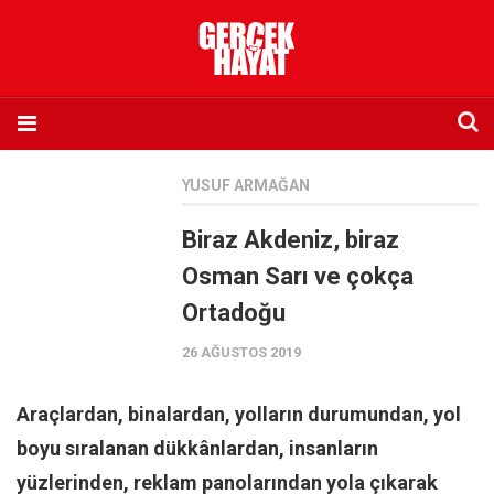
Anasayfa
YUSUF ARMAĞAN
Hakkımızda
Biraz Akdeniz, biraz
Künye
Osman Sarı ve çokça
İletişim
Ortadoğu
Abone olmak istiyorum
26 AĞUSTOS 2019
Satış noktası listesi
Eksik sayıların temini
Araçlardan, binalardan, yolların durumundan, yol
Sosyal Medya
boyu sıralanan dükkânlardan, insanların
Twitter
yüzlerinden, reklam panolarından yola çıkarak