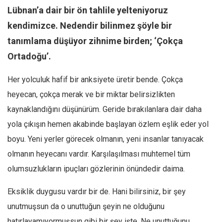
Facebook
Lübnan’a dair bir ön tahlile yelteniyoruz
Instagram
kendimizce. Nedendir bilinmez şöyle bir
YouTube
tanımlama düşüyor zihnime birden; ‘Çokça
Editörden
Ortadoğu’.
Yazarlar
Her yolculuk hafif bir anksiyete üretir bende. Çokça
Kemal Özer
heyecan, çokça merak ve bir miktar belirsizlikten
Mahmut Toptaş
kaynaklandığını düşünürüm. Geride bırakılanlara dair daha
Yvonne Ridley
yola çıkışın hemen akabinde başlayan özlem eşlik eder yol
boyu. Yeni yerler görecek olmanın, yeni insanlar tanıyacak
Barış Tarımcıoğlu
olmanın heyecanı vardır. Karşılaşılması muhtemel tüm
Ömer Kayani
olumsuzlukların ipuçları gözlerinin önündedir daima.
Yusuf Armağan
Hasanali Yıldırım
Eksiklik duygusu vardır bir de. Hani bilirsiniz, bir şey
Leyla Şerif Emin
unutmuşsun da o unuttuğun şeyin ne olduğunu
hatırlayamıyormuşsun gibi bir şey işte. Ne unuttuğunu
Selçuk Türkyılmaz