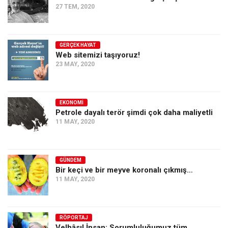
27 TEM, 2020
GERÇEK HAYAT
Web sitemizi taşıyoruz!
23 MAY, 2020
EKONOMI
Petrole dayalı terör şimdi çok daha maliyetli
11 MAY, 2020
GÜNDEM
Bir keçi ve bir meyve koronalı çıkmış…
11 MAY, 2020
RÖPORTAJ
Velhâsıl İnsan: Sorumluluğumuz tüm