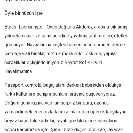
Amerika
Avustralya
Öyle bir hüzün işte.
Tarih
Burası Lübnan işte… Önce dağlarla Akdeniz arasına sıkışmış
Düşünce
yüksek binalar ve sahil şeridine yayılmış tatil siteleri, oteller
Dosyalar
görünüyor. Havaalanına inişten hemen önce görünen derme
çatma, yaralı binalar, metruk meskenler, eskimiş yapılar,
hurdalıklar eşliğinde iniyoruz Beyrut Refik Hariri
Havalimanına.
Pasaport kontrolü, bagaj alımı derken birbirinden oldukça
farklı kültürlere sahip insanların arasına düşüveriyoruz.
Doğum günü kızına yapılan sürpriz bir parti, uzunca
zamandır beklenen evlatlarını alınlarından öperek karşılayan
beyaz başörtülü kadınlar, siyah gözlüklü irice adamların
hepsi karşımızda işte. Şimdi bize düşen, bizi karşılayacak