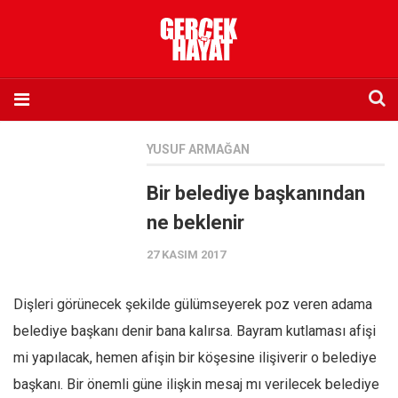
Anasayfa
YUSUF ARMAĞAN
Hakkımızda
Bir belediye başkanından
Künye
ne beklenir
İletişim
27 KASIM 2017
Abone olmak istiyorum
Satış noktası listesi
Dişleri görünecek şekilde gülümseyerek poz veren adama
Eksik sayıların temini
belediye başkanı denir bana kalırsa. Bayram kutlaması afişi
Sosyal Medya
mi yapılacak, hemen afişin bir köşesine ilişiverir o belediye
Twitter
başkanı. Bir önemli güne ilişkin mesaj mı verilecek belediye