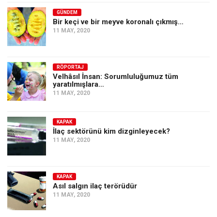
GÜNDEM
Bir keçi ve bir meyve koronalı çıkmış…
11 MAY, 2020
RÖPORTAJ
Velhâsıl İnsan: Sorumluluğumuz tüm
yaratılmışlara…
11 MAY, 2020
KAPAK
İlaç sektörünü kim dizginleyecek?
11 MAY, 2020
KAPAK
Asıl salgın ilaç terörüdür
11 MAY, 2020