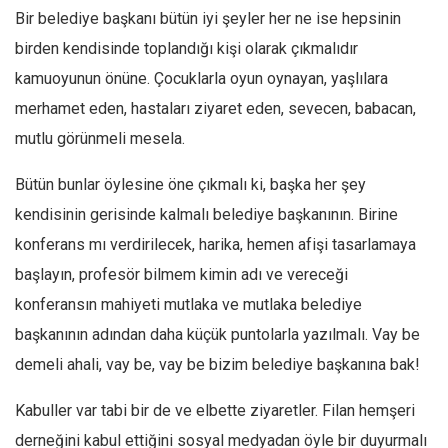
Bir belediye başkanı bütün iyi şeyler her ne ise hepsinin
Mehmet Ali Tekin
birden kendisinde toplandığı kişi olarak çıkmalıdır
Abir E. Nahas
kamuoyunun önüne. Çocuklarla oyun oynayan, yaşlılara
Amina S. Jenenkovic
merhamet eden, hastaları ziyaret eden, sevecen, babacan,
Bağdagül Öz
mutlu görünmeli mesela.
Esra Elönü
Bütün bunlar öylesine öne çıkmalı ki, başka her şey
» Yazar arşivi
kendisinin gerisinde kalmalı belediye başkanının. Birine
Bu Sayı
konferans mı verdirilecek, harika, hemen afişi tasarlamaya
Tüm Sayılar
başlayın, profesör bilmem kimin adı ve vereceği
konferansın mahiyeti mutlaka ve mutlaka belediye
Kategoriler
başkanının adından daha küçük puntolarla yazılmalı. Vay be
Kültür Sanat
demeli ahali, vay be, vay be bizim belediye başkanına bak!
Kitap
Karisi kitap sualleri
Kabuller var tabi bir de ve elbette ziyaretler. Filan hemşeri
derneğini kabul ettiğini sosyal medyadan öyle bir duyurmalı
7 soruda bu hafta