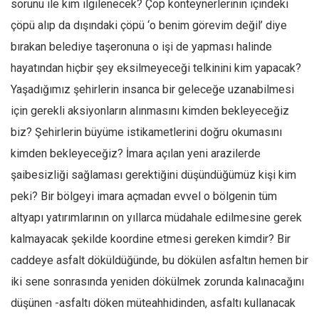
sorunu ile kim ilgilenecek? Çöp konteynerlerinin içindeki
çöpü alıp da dışındaki çöpü ‘o benim görevim değil’ diye
bırakan belediye taşeronuna o işi de yapması halinde
hayatından hiçbir şey eksilmeyeceği telkinini kim yapacak?
Yaşadığımız şehirlerin insanca bir geleceğe uzanabilmesi
için gerekli aksiyonların alınmasını kimden bekleyeceğiz
biz? Şehirlerin büyüme istikametlerini doğru okumasını
kimden bekleyeceğiz? İmara açılan yeni arazilerde
şaibesizliği sağlaması gerektiğini düşündüğümüz kişi kim
peki? Bir bölgeyi imara açmadan evvel o bölgenin tüm
altyapı yatırımlarının on yıllarca müdahale edilmesine gerek
kalmayacak şekilde koordine etmesi gereken kimdir? Bir
caddeye asfalt döküldüğünde, bu dökülen asfaltın hemen bir
iki sene sonrasında yeniden dökülmek zorunda kalınacağını
düşünen -asfaltı döken müteahhidinden, asfaltı kullanacak