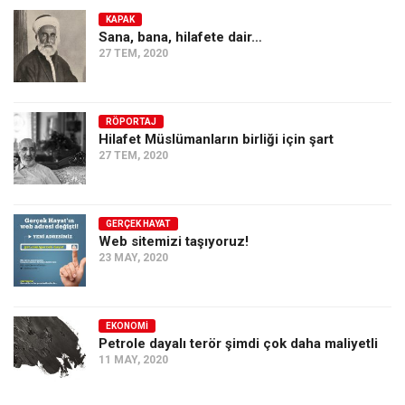
KAPAK
Sana, bana, hilafete dair…
27 TEM, 2020
RÖPORTAJ
Hilafet Müslümanların birliği için şart
27 TEM, 2020
GERÇEK HAYAT
Web sitemizi taşıyoruz!
23 MAY, 2020
EKONOMI
Petrole dayalı terör şimdi çok daha maliyetli
11 MAY, 2020