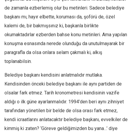
Amerika
de zamanla ezberlemiş olur bu metinleri. Sadece belediye
Avustralya
başkanı mı, hayır elbette, koruması da, şoförü de, özel
Tarih
kalemi de, bir bakmışsınız ki, başkanla birlikte
Düşünce
okumaktadırlar ezberden bahse konu metinleri. Ama yapılan
Dosyalar
konuşma esnasında nerede olunduğu da unutulmayarak bir
paragrafla da olsa onlara selam çakmalı ki, alkış
toplanabilsin.
Belediye başkanı kendisini anlatmalıdır mutlaka.
Kendisinden önceki belediye başkanı ile aynı partiden de
olsalar fark etmez. Tarih kronometresi kendisinin vazife
aldığı o ilk güne ayarlanmalıdır. 1994’den beri aynı zihniyet
tarafından yönetilen bir belde de olsa orası fark etmez,
kendi icraatlarını anlatacaktır belediye başkanı, evvelkiler de
kimmiş ki zaten? ‘Göreve geldiğimizden bu yana…’ diye