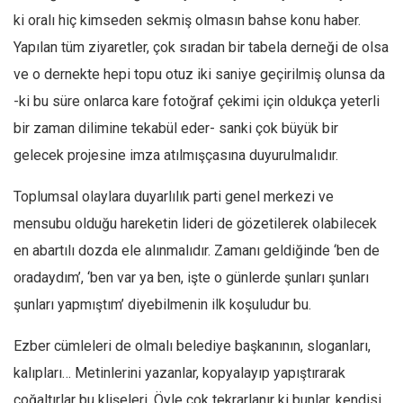
ki oralı hiç kimseden sekmiş olmasın bahse konu haber.
Ekonomi
Yapılan tüm ziyaretler, çok sıradan bir tabela derneği de olsa
Spor
ve o dernekte hepi topu otuz iki saniye geçirilmiş olunsa da
Manzara
-ki bu süre onlarca kare fotoğraf çekimi için oldukça yeterli
Sağlık
bir zaman dilimine tekabül eder- sanki çok büyük bir
Gıda-Beslenme
gelecek projesine imza atılmışçasına duyurulmalıdır.
Hayat
Toplumsal olaylara duyarlılık parti genel merkezi ve
Türkiye
mensubu olduğu hareketin lideri de gözetilerek olabilecek
Siyaset
en abartılı dozda ele alınmalıdır. Zamanı geldiğinde ‘ben de
Dünya
oradaydım’, ‘ben var ya ben, işte o günlerde şunları şunları
Avrupa
şunları yapmıştım’ diyebilmenin ilk koşuludur bu.
Asya
Ezber cümleleri de olmalı belediye başkanının, sloganları,
Afrika
kalıpları… Metinlerini yazanlar, kopyalayıp yapıştırarak
İslam Dünyası
çoğaltırlar bu klişeleri. Öyle çok tekrarlanır ki bunlar, kendisi