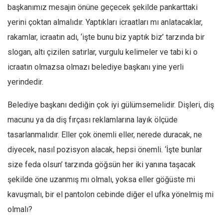
Facebook
başkanımız mesajın önüne geçecek şekilde pankarttaki
Instagram
yerini çoktan almalıdır. Yaptıkları icraatları mı anlatacaklar,
rakamlar, icraatın adı, ‘işte bunu biz yaptık biz’ tarzında bir
YouTube
slogan, altı çizilen satırlar, vurgulu kelimeler ve tabi ki o
Editörden
icraatın olmazsa olmazı belediye başkanı yine yerli
Yazarlar
yerindedir.
Kemal Özer
Belediye başkanı dediğin çok iyi gülümsemelidir. Dişleri, diş
Mahmut Toptaş
macunu ya da diş fırçası reklamlarına layık ölçüde
Yvonne Ridley
tasarlanmalıdır. Eller çok önemli eller, nerede duracak, ne
Barış Tarımcıoğlu
diyecek, nasıl pozisyon alacak, hepsi önemli. ‘İşte bunlar
Ömer Kayani
size feda olsun’ tarzında göğsün her iki yanına taşacak
Yusuf Armağan
şekilde öne uzanmış mı olmalı, yoksa eller göğüste mi
Hasanali Yıldırım
kavuşmalı, bir el pantolon cebinde diğer el ufka yönelmiş mi
Leyla Şerif Emin
olmalı?
Selçuk Türkyılmaz