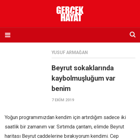
Anasayfa
YUSUF ARMAĞAN
Hakkımızda
Beyrut sokaklarında
Künye
kaybolmuşluğum var
İletişim
benim
Abone olmak istiyorum
7 EKIM 2019
Satış noktası listesi
Eksik sayıların temini
Yoğun programımızdan kendim için artırdığım sadece iki
Sosyal Medya
saatlik bir zamanım var. Sırtımda çantam, elimde Beyrut
Twitter
haritası Beyrut caddelerine bırakıyorum kendimi. Cep