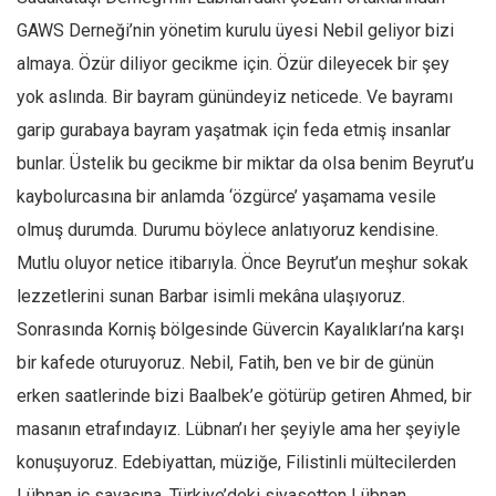
GAWS Derneği’nin yönetim kurulu üyesi Nebil geliyor bizi
almaya. Özür diliyor gecikme için. Özür dileyecek bir şey
yok aslında. Bir bayram günündeyiz neticede. Ve bayramı
garip gurabaya bayram yaşatmak için feda etmiş insanlar
bunlar. Üstelik bu gecikme bir miktar da olsa benim Beyrut’u
kaybolurcasına bir anlamda ‘özgürce’ yaşamama vesile
olmuş durumda. Durumu böylece anlatıyoruz kendisine.
Mutlu oluyor netice itibarıyla. Önce Beyrut’un meşhur sokak
lezzetlerini sunan Barbar isimli mekâna ulaşıyoruz.
Sonrasında Korniş bölgesinde Güvercin Kayalıkları’na karşı
bir kafede oturuyoruz. Nebil, Fatih, ben ve bir de günün
erken saatlerinde bizi Baalbek’e götürüp getiren Ahmed, bir
masanın etrafındayız. Lübnan’ı her şeyiyle ama her şeyiyle
konuşuyoruz. Edebiyattan, müziğe, Filistinli mültecilerden
Lübnan iç savaşına, Türkiye’deki siyasetten Lübnan