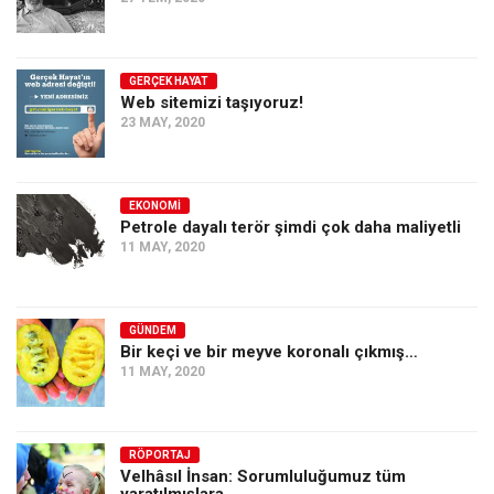
GERÇEK HAYAT
Web sitemizi taşıyoruz!
23 MAY, 2020
EKONOMI
Petrole dayalı terör şimdi çok daha maliyetli
11 MAY, 2020
GÜNDEM
Bir keçi ve bir meyve koronalı çıkmış…
11 MAY, 2020
RÖPORTAJ
Velhâsıl İnsan: Sorumluluğumuz tüm