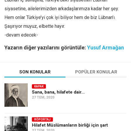
siyasetine, ailelerimizden arkadaşlarımıza kadar her şey.
Hem onlar Türkiye’yi çok iyi biliyor hem de biz Lübnan’ı.
Şaşırıyor muyuz, elbette hayır.
-devam edecek-
Yazarın diğer yazılarını görüntüle:
Yusuf Armağan
SON KONULAR
POPÜLER KONULAR
KAPAK
Sana, bana, hilafete dair…
27 TEM, 2020
RÖPORTAJ
Hilafet Müslümanların birliği için şart
27 TEM, 2020