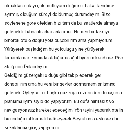
olmaktan dolayı çok mutluyum doğrusu. Fakat kendime
Mehmet Ali Tekin
ayırmış olduğum süreyi doldurmuş durumdayım. Bize
Abir E. Nahas
söylenene göre otelden bizi tam da bu saatlerde almaya
Amina S. Jenenkovic
gelecekti Lübnanlı arkadaşlarımız. Hemen bir taksiye
Bağdagül Öz
binerek otele doğru yola düşebilirim ama yapmıyorum.
Esra Elönü
Yürüyerek başladığım bu yolculuğu yine yürüyerek
» Yazar arşivi
tamamlamak zorunda olduğumu öğütlüyorum kendime. Risk
aldığımın farkındayım.
Bu Sayı
Geldiğim güzergâhı olduğu gibi takip ederek geri
Tüm Sayılar
dönebilirim ama bu yeni bir şeyler görmemem anlamına
Kategoriler
gelecek. Öyleyse bir başka güzergâh üzerinden dönüşümü
Kültür Sanat
planlamalıyım. Öyle de yapıyorum. Bu defa haritasız ve
Kitap
navigasyonsuz hareket edeceğim. Yön tayini yaparak otelin
Karisi kitap sualleri
bulunduğu istikameti belirleyerek Beyrut’un o eski ve dar
sokaklarına giriş yapıyorum.
7 soruda bu hafta