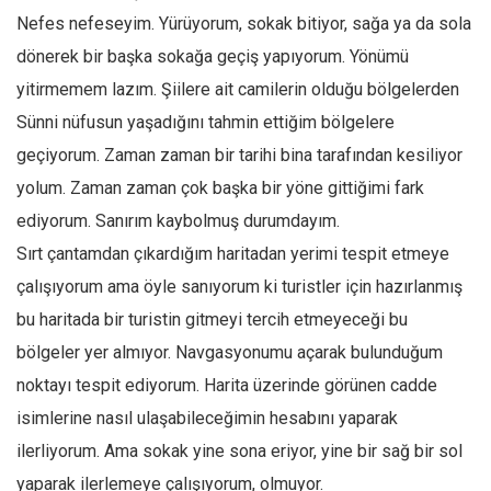
Nefes nefeseyim. Yürüyorum, sokak bitiyor, sağa ya da sola
Ekonomi
dönerek bir başka sokağa geçiş yapıyorum. Yönümü
Spor
yitirmemem lazım. Şiilere ait camilerin olduğu bölgelerden
Manzara
Sünni nüfusun yaşadığını tahmin ettiğim bölgelere
Sağlık
geçiyorum. Zaman zaman bir tarihi bina tarafından kesiliyor
Gıda-Beslenme
yolum. Zaman zaman çok başka bir yöne gittiğimi fark
Hayat
ediyorum. Sanırım kaybolmuş durumdayım.
Türkiye
Sırt çantamdan çıkardığım haritadan yerimi tespit etmeye
Siyaset
çalışıyorum ama öyle sanıyorum ki turistler için hazırlanmış
Dünya
bu haritada bir turistin gitmeyi tercih etmeyeceği bu
bölgeler yer almıyor. Navgasyonumu açarak bulunduğum
Avrupa
noktayı tespit ediyorum. Harita üzerinde görünen cadde
Asya
isimlerine nasıl ulaşabileceğimin hesabını yaparak
Afrika
ilerliyorum. Ama sokak yine sona eriyor, yine bir sağ bir sol
İslam Dünyası
yaparak ilerlemeye çalışıyorum, olmuyor.