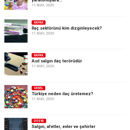
yaratılmışlara…
11 MAY, 2020
KAPAK
İlaç sektörünü kim dizginleyecek?
11 MAY, 2020
KAPAK
Asıl salgın ilaç terörüdür
11 MAY, 2020
GENEL
Türkiye neden ilaç üretemez?
11 MAY, 2020
DOSYA
Salgın, afetler, evler ve şehirler