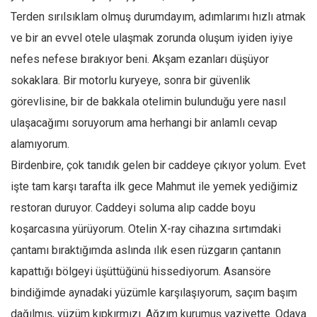
Amerika
Terden sırılsıklam olmuş durumdayım, adımlarımı hızlı atmak
Avustralya
ve bir an evvel otele ulaşmak zorunda oluşum iyiden iyiye
Tarih
nefes nefese bırakıyor beni. Akşam ezanları düşüyor
Düşünce
sokaklara. Bir motorlu kuryeye, sonra bir güvenlik
Dosyalar
görevlisine, bir de bakkala otelimin bulunduğu yere nasıl
ulaşacağımı soruyorum ama herhangi bir anlamlı cevap
alamıyorum.
Birdenbire, çok tanıdık gelen bir caddeye çıkıyor yolum. Evet
işte tam karşı tarafta ilk gece Mahmut ile yemek yediğimiz
restoran duruyor. Caddeyi soluma alıp cadde boyu
koşarcasına yürüyorum. Otelin X-ray cihazına sırtımdaki
çantamı bıraktığımda aslında ılık esen rüzgarın çantanın
kapattığı bölgeyi üşüttüğünü hissediyorum. Asansöre
bindiğimde aynadaki yüzümle karşılaşıyorum, saçım başım
dağılmış, yüzüm kıpkırmızı. Ağzım kurumuş vaziyette. Odaya