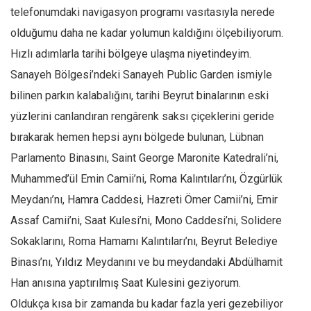
Facebook
telefonumdaki navigasyon programı vasıtasıyla nerede
Instagram
olduğumu daha ne kadar yolumun kaldığını ölçebiliyorum.
YouTube
Hızlı adımlarla tarihi bölgeye ulaşma niyetindeyim.
Sanayeh Bölgesi’ndeki Sanayeh Public Garden ismiyle
Editörden
bilinen parkın kalabalığını, tarihi Beyrut binalarının eski
Yazarlar
yüzlerini canlandıran rengârenk saksı çiçeklerini geride
Kemal Özer
bırakarak hemen hepsi aynı bölgede bulunan, Lübnan
Mahmut Toptaş
Parlamento Binasını, Saint George Maronite Katedrali’ni,
Yvonne Ridley
Muhammed’ül Emin Camii’ni, Roma Kalıntıları’nı, Özgürlük
Barış Tarımcıoğlu
Meydanı’nı, Hamra Caddesi, Hazreti Ömer Camii’ni, Emir
Ömer Kayani
Assaf Camii’ni, Saat Kulesi’ni, Mono Caddesi’ni, Solidere
Sokaklarını, Roma Hamamı Kalıntıları’nı, Beyrut Belediye
Yusuf Armağan
Binası’nı, Yıldız Meydanını ve bu meydandaki Abdülhamit
Hasanali Yıldırım
Han anısına yaptırılmış Saat Kulesini geziyorum.
Leyla Şerif Emin
Oldukça kısa bir zamanda bu kadar fazla yeri gezebiliyor
Selçuk Türkyılmaz