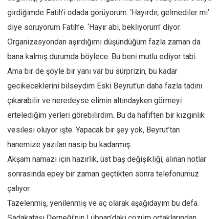
girdiğimde Fatih’i odada görüyorum. ‘Hayırdır, gelmediler mi’
diye soruyorum Fatih’e. ‘Hayır abi, bekliyorum’ diyor.
Organizasyondan aşırdığımı düşündüğüm fazla zaman da
bana kalmış durumda böylece. Bu beni mutlu ediyor tabi.
Ama bir de şöyle bir yanı var bu sürprizin, bu kadar
gecikeceklerini bilseydim Eski Beyrut’un daha fazla tadını
çıkarabilir ve neredeyse elimin altındayken görmeyi
ertelediğim yerleri görebilirdim. Bu da hafiften bir kızgınlık
vesilesi oluyor işte. Yapacak bir şey yok, Beyrut’tan
hanemize yazılan nasip bu kadarmış.
Akşam namazı için hazırlık, üst baş değişikliği, alınan notlar
sonrasında epey bir zaman geçtikten sonra telefonumuz
çalıyor.
Tazelenmiş, yenilenmiş ve aç olarak aşağıdayım bu defa.
Sadakataşı Derneği’nin Lübnan’daki çözüm ortaklarından