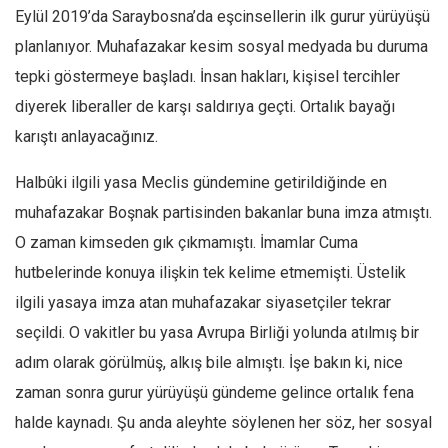
Eylül 2019’da Saraybosna’da eşcinsellerin ilk gurur yürüyüşü
planlanıyor. Muhafazakar kesim sosyal medyada bu duruma
tepki göstermeye başladı. İnsan hakları, kişisel tercihler
diyerek liberaller de karşı saldırıya geçti. Ortalık bayağı
karıştı anlayacağınız.
Halbûki ilgili yasa Meclis gündemine getirildiğinde en
muhafazakar Boşnak partisinden bakanlar buna imza atmıştı.
O zaman kimseden gık çıkmamıştı. İmamlar Cuma
hutbelerinde konuya ilişkin tek kelime etmemişti. Üstelik
ilgili yasaya imza atan muhafazakar siyasetçiler tekrar
seçildi. O vakitler bu yasa Avrupa Birliği yolunda atılmış bir
adım olarak görülmüş, alkış bile almıştı. İşe bakın ki, nice
zaman sonra gurur yürüyüşü gündeme gelince ortalık fena
halde kaynadı. Şu anda aleyhte söylenen her söz, her sosyal