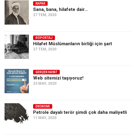
KAPAK
Sana, bana, hilafete dair…
27 TEM, 2020
RÖPORTAJ
Hilafet Müslümanların birliği için şart
27 TEM, 2020
GERÇEK HAYAT
Web sitemizi taşıyoruz!
23 MAY, 2020
EKONOMI
Petrole dayalı terör şimdi çok daha maliyetli
11 MAY, 2020