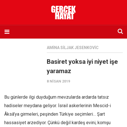
Anasayfa
AMINA SILJAK JESENKOVIC
Hakkımızda
Basiret yoksa iyi niyet işe
Künye
yaramaz
İletişim
8 NISAN 2019
Abone olmak istiyorum
Satış noktası listesi
Bu günlerde ilgi duyduğum mevzularda ardarda tatsız
Eksik sayıların temini
hadiseler meydana geliyor. İsrail askerlerinin Mescid-i
Sosyal Medya
Âksâ’ya girmeleri, peşinden Türkiye seçimleri… Şart
Twitter
hassasiyet arzediyor. Çünkü değil kardeş evini, komşu