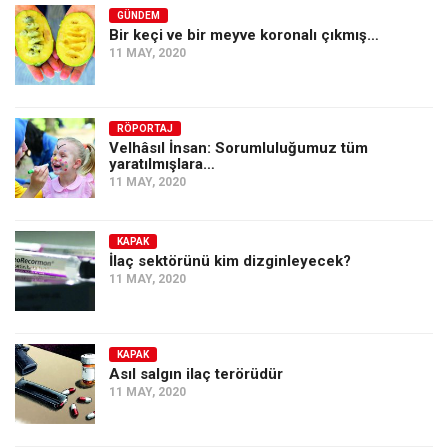
GÜNDEM
Bir keçi ve bir meyve koronalı çıkmış…
11 MAY, 2020
RÖPORTAJ
Velhâsıl İnsan: Sorumluluğumuz tüm
yaratılmışlara…
11 MAY, 2020
KAPAK
İlaç sektörünü kim dizginleyecek?
11 MAY, 2020
KAPAK
Asıl salgın ilaç terörüdür
11 MAY, 2020