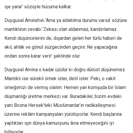
işe yarar’ sözüyle hücuma kalkar.
Ekonomi
Spor
Duygusal Amina’nın ‘Ama ya aldatılma durumu varsa’ sözüne
Manzara
mantıklının cevabı ‘Zekası olan aldanmaz, kandırılamaz.
Sağlık
Kendi düşüncelerini de, dışardan gelen her türlü haberi de
Gıda-Beslenme
akıl, ahlâk ve gönül süzgecinden geçirir. Ne yapacağına
ondan sonra karar verir’ şeklinde olur.
Hayat
Türkiye
Duygusal Amina o kadar üzülür ki doğru dürüst düşünemez.
Siyaset
Mantıklı ise sürekli örnek ister, delil ister. Peki, o vakit
Dünya
örneğimizi de vermiş olalım. Hemen yan komşuda bir İslam
Avrupa
düşmanlığı üretme merkezi var. Buradakiler, bizim evdeki
yani Bosna Hersek’teki Müslümanlar’ın radikalleşmesi
Asya
üzerine reklâm kampanyaları yürütüyorlar. Kendi başlarına
Afrika
yaptıkları işin dünya kamuoyunu ikna etmeyeceğini iyi
İslam Dünyası
billiyorlar.