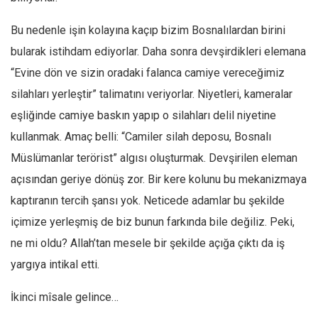
Amerika
Avustralya
Bu nedenle işin kolayına kaçıp bizim Bosnalılardan birini
bularak istihdam ediyorlar. Daha sonra devşirdikleri elemana
Tarih
“Evine dön ve sizin oradaki falanca camiye vereceğimiz
Düşünce
silahları yerleştir” talimatını veriyorlar. Niyetleri, kameralar
Dosyalar
eşliğinde camiye baskın yapıp o silahları delil niyetine
kullanmak. Amaç belli: “Camiler silah deposu, Bosnalı
Müslümanlar terörist” algısı oluşturmak. Devşirilen eleman
açısından geriye dönüş zor. Bir kere kolunu bu mekanizmaya
kaptıranın tercih şansı yok. Neticede adamlar bu şekilde
içimize yerleşmiş de biz bunun farkında bile değiliz. Peki,
ne mi oldu? Allah’tan mesele bir şekilde açığa çıktı da iş
yargıya intikal etti.
İkinci mîsale gelince…