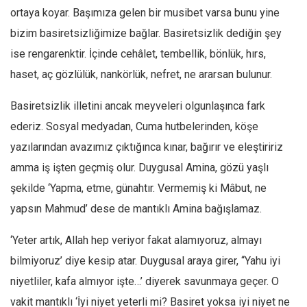
ortaya koyar. Başımıza gelen bir musibet varsa bunu yine
Mehmet Ali Tekin
bizim basiretsizliğimize bağlar. Basiretsizlik dediğin şey
Abir E. Nahas
ise rengarenktir. İçinde cehâlet, tembellik, bönlük, hırs,
Amina S. Jenenkovic
haset, aç gözlülük, nankörlük, nefret, ne ararsan bulunur.
Bağdagül Öz
Basiretsizlik illetini ancak meyveleri olgunlaşınca fark
Esra Elönü
ederiz. Sosyal medyadan, Cuma hutbelerinden, köşe
» Yazar arşivi
yazılarından avazımız çıktığınca kınar, bağırır ve eleştiririz
Bu Sayı
amma iş işten geçmiş olur. Duygusal Amina, gözü yaşlı
Tüm Sayılar
şekilde ‘Yapma, etme, günahtır. Vermemiş ki Mâbut, ne
yapsın Mahmud’ dese de mantıklı Amina bağışlamaz.
Kategoriler
Kültür Sanat
‘
Yeter artık, Allah hep veriyor fakat alamıyoruz, almayı
Kitap
bilmiyoruz’ diye kesip atar. Duygusal araya girer, “Yahu iyi
Karisi kitap sualleri
niyetliler, kafa almıyor işte…’ diyerek savunmaya geçer. O
vakit mantıklı ‘İyi niyet yeterli mi? Basiret yoksa iyi niyet ne
7 soruda bu hafta