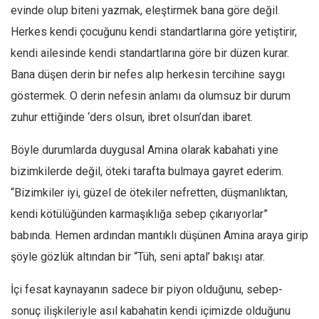
Facebook
evinde olup biteni yazmak, eleştirmek bana göre değil.
Instagram
Herkes kendi çocuğunu kendi standartlarına göre yetiştirir,
kendi ailesinde kendi standartlarına göre bir düzen kurar.
YouTube
Bana düşen derin bir nefes alıp herkesin tercihine saygı
Editörden
göstermek. O derin nefesin anlamı da olumsuz bir durum
Yazarlar
zuhur ettiğinde ‘ders olsun, ibret olsun’dan ibaret.
Kemal Özer
Böyle durumlarda duygusal Amina olarak kabahati yine
Mahmut Toptaş
bizimkilerde değil, öteki tarafta bulmaya gayret ederim.
Yvonne Ridley
“Bizimkiler iyi, güzel de ötekiler nefretten, düşmanlıktan,
Barış Tarımcıoğlu
kendi kötülüğünden karmaşıklığa sebep çıkarıyorlar”
Ömer Kayani
babında. Hemen ardından mantıklı düşünen Amina araya girip
Yusuf Armağan
şöyle gözlük altından bir “Tüh, seni aptal’ bakışı atar.
Hasanali Yıldırım
İçi fesat kaynayanın sadece bir piyon olduğunu, sebep-
Leyla Şerif Emin
sonuç ilişkileriyle asıl kabahatin kendi içimizde olduğunu
Selçuk Türkyılmaz