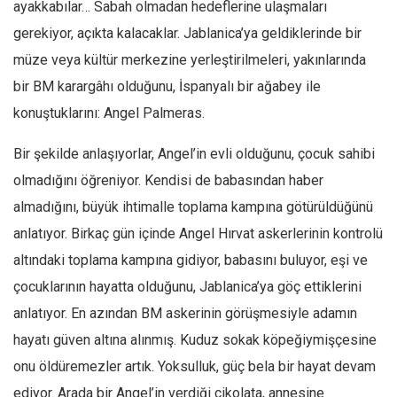
ayakkabılar… Sabah olmadan hedeflerine ulaşmaları
Ekonomi
gerekiyor, açıkta kalacaklar. Jablanica’ya geldiklerinde bir
Spor
müze veya kültür merkezine yerleştirilmeleri, yakınlarında
Manzara
bir BM karargâhı olduğunu, İspanyalı bir ağabey ile
Sağlık
konuştuklarını: Angel Palmeras.
Gıda-Beslenme
Bir şekilde anlaşıyorlar, Angel’in evli olduğunu, çocuk sahibi
Hayat
olmadığını öğreniyor. Kendisi de babasından haber
Türkiye
almadığını, büyük ihtimalle toplama kampına götürüldüğünü
Siyaset
anlatıyor. Birkaç gün içinde Angel Hırvat askerlerinin kontrolü
Dünya
altındaki toplama kampına gidiyor, babasını buluyor, eşi ve
Avrupa
çocuklarının hayatta olduğunu, Jablanica’ya göç ettiklerini
anlatıyor. En azından BM askerinin görüşmesiyle adamın
Asya
hayatı güven altına alınmış. Kuduz sokak köpeğiymişçesine
Afrika
onu öldüremezler artık. Yoksulluk, güç bela bir hayat devam
İslam Dünyası
ediyor. Arada bir Angel’in verdiği çikolata, annesine