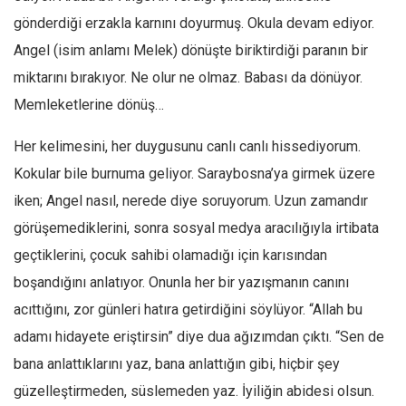
Amerika
gönderdiği erzakla karnını doyurmuş. Okula devam ediyor.
Avustralya
Angel (isim anlamı Melek) dönüşte biriktirdiği paranın bir
Tarih
miktarını bırakıyor. Ne olur ne olmaz. Babası da dönüyor.
Düşünce
Memleketlerine dönüş…
Dosyalar
Her kelimesini, her duygusunu canlı canlı hissediyorum.
Kokular bile burnuma geliyor. Saraybosna’ya girmek üzere
iken; Angel nasıl, nerede diye soruyorum. Uzun zamandır
görüşemediklerini, sonra sosyal medya aracılığıyla irtibata
geçtiklerini, çocuk sahibi olamadığı için karısından
boşandığını anlatıyor. Onunla her bir yazışmanın canını
acıttığını, zor günleri hatıra getirdiğini söylüyor. “Allah bu
adamı hidayete eriştirsin” diye dua ağızımdan çıktı. “Sen de
bana anlattıklarını yaz, bana anlattığın gibi, hiçbir şey
güzelleştirmeden, süslemeden yaz. İyiliğin abidesi olsun.