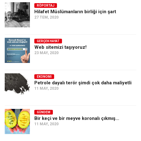
RÖPORTAJ
Hilafet Müslümanların birliği için şart
27 TEM, 2020
GERÇEK HAYAT
Web sitemizi taşıyoruz!
23 MAY, 2020
EKONOMI
Petrole dayalı terör şimdi çok daha maliyetli
11 MAY, 2020
GÜNDEM
Bir keçi ve bir meyve koronalı çıkmış…
11 MAY, 2020