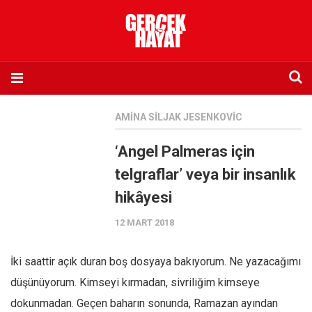
Anasayfa
AMINA SILJAK JESENKOVIC
Hakkımızda
‘Angel Palmeras için
Künye
telgraflar’ veya bir insanlık
İletişim
hikâyesi
Abone olmak istiyorum
12 MART 2018
Satış noktası listesi
Eksik sayıların temini
İki saattir açık duran boş dosyaya bakıyorum. Ne yazacağımı
Sosyal Medya
düşünüyorum. Kimseyi kırmadan, sivriliğim kimseye
Twitter
dokunmadan. Geçen baharın sonunda, Ramazan ayından