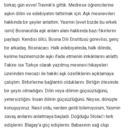
Facebook
birkaç gün evvel Travnik’e gittik. Medrese öğrencilerine
Instagram
aşkın dilini ve edebiyatını tattırmak için. Aşk mesnevileri
YouTube
hakkında bir şeyler anlattım. Yasmin (evet bizde bu erkek
ismi) Bosnaca’da aşk anlam alanı hakkında bazı fikirlerini
Editörden
paylaştı. Kendisi dilci, Bosna Dili Enstitüsü görevlisi, genç
Yazarlar
bir arkadaş. Bosnacacı. Halk edebiyatında, halk dilinde,
Kemal Özer
kelime hazinemizde aşkı ifade etmenin imkânlarını anlattı.
Mahmut Toptaş
Fakire ise Türkçe olarak yazılmış mesnevi hikayeleri
Yvonne Ridley
üzerinden mecazi ile hakiki aşk özelliklerini açıklamaya
Barış Tarımcıoğlu
çalıştım. Birbirlerine bağlantılı olduklarını. Birliğin ötesinde
Ömer Kayani
bir şeyin olmadığını. Dilin veya dilimin güçsüzlüğünü,
yetersizliğini. İnsan dilinin güçsüzlüğünü. Neyse, dönüşte
Yusuf Armağan
konuşuyoruz. Nasıl oldu, nerden geldi bilemiyorum, Yasmin
Hasanali Yıldırım
savaş anılarını anlatmaya başladı. Doğduğu Stolac’ı terk
Leyla Şerif Emin
edişlerini. Blagay’a göç edişlerini. Babasının sağ olup
Selçuk Türkyılmaz