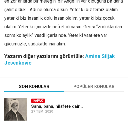
en zor anlarda bir meleğin, bir Angel’in var olduğuna bir daha
şahit olduk… Adı ne olursa olsun. Yeter ki biz temiz olalım,
yeter ki biz insanlık dolu insan olalım, yeter ki biz çocuk
olalım. Yeter ki içimizde nefret olmasın. Gerisi “zorluklardan
sonra kolaylık” vaadi içerisinde. Yeter ki vaatlere var
gücümüzle, sadakatle inanalım.
Yazarın diğer yazılarını görüntüle:
Amina Siljak
Jesenkovic
SON KONULAR
POPÜLER KONULAR
KAPAK
Sana, bana, hilafete dair…
27 TEM, 2020