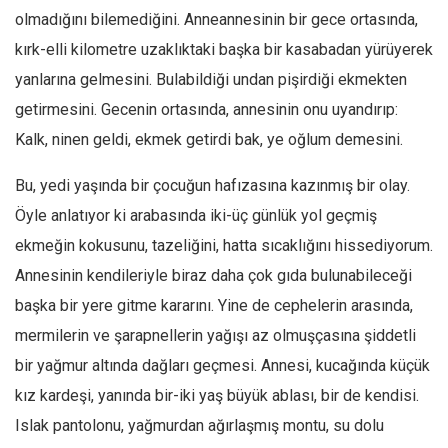
olmadığını bilemediğini. Anneannesinin bir gece ortasında,
Mehmet Ali Tekin
kırk-elli kilometre uzaklıktaki başka bir kasabadan yürüyerek
Abir E. Nahas
yanlarına gelmesini. Bulabildiği undan pişirdiği ekmekten
Amina S. Jenenkovic
getirmesini. Gecenin ortasında, annesinin onu uyandırıp:
Bağdagül Öz
Kalk, ninen geldi, ekmek getirdi bak, ye oğlum demesini.
Esra Elönü
Bu, yedi yaşında bir çocuğun hafızasına kazınmış bir olay.
» Yazar arşivi
Öyle anlatıyor ki arabasında iki-üç günlük yol geçmiş
Bu Sayı
ekmeğin kokusunu, tazeliğini, hatta sıcaklığını hissediyorum.
Tüm Sayılar
Annesinin kendileriyle biraz daha çok gıda bulunabileceği
başka bir yere gitme kararını. Yine de cephelerin arasında,
Kategoriler
mermilerin ve şarapnellerin yağışı az olmuşçasına şiddetli
Kültür Sanat
bir yağmur altında dağları geçmesi. Annesi, kucağında küçük
Kitap
kız kardeşi, yanında bir-iki yaş büyük ablası, bir de kendisi.
Karisi kitap sualleri
Islak pantolonu, yağmurdan ağırlaşmış montu, su dolu
7 soruda bu hafta