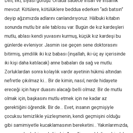
Dini, ırkı, siyasi görüşü. Ortada sadece insan ve insanlık
mevcut. Kötülere, kötülüklere beddua ederken “adı batsın”
deyip ağzımızda adlarını canlandırıyoruz. Hâlbuki kitabın
sonunda mutlu bir aile tablosu var. Bugün de kız kardeşleri
mutlu, ablası kendi yuvasını kurmuş, küçük kız kardeşi bu
günlerde evleniyor. Jasmin ise geçen sene doktorasını
bitirmiş, şimdilik iki kız babası (inşallah, iki-üç ay içerisinde
iki kişi daha katılacak) anne babaları da sağ ve mutlu.
Zorluklardan sonra kolaylık vardır ayetinin hükmü altından
nefretle çıkılmaz ki… Bir de kimin, nasıl, nerde hidayete
ereceği için hayır duasını alacağı belli olmaz. Bir de mutlu
olmak için, başkasını mutlu etmek için ne kadar az
gerektiğini öğrendik. Bir de… Evet, insanın geçmişiyle
çocuksu temizlikle yüzleşmenin, kendi geçmişini olduğu
gibi samimiyetle kucaklamasının bereketini… Yakınlarımızda,