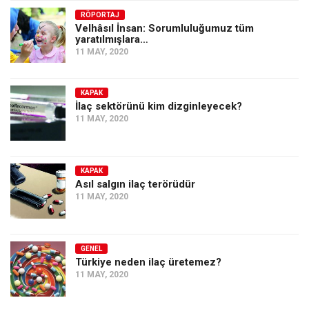
RÖPORTAJ
Velhâsıl İnsan: Sorumluluğumuz tüm
yaratılmışlara…
11 MAY, 2020
KAPAK
İlaç sektörünü kim dizginleyecek?
11 MAY, 2020
KAPAK
Asıl salgın ilaç terörüdür
11 MAY, 2020
GENEL
Türkiye neden ilaç üretemez?
11 MAY, 2020