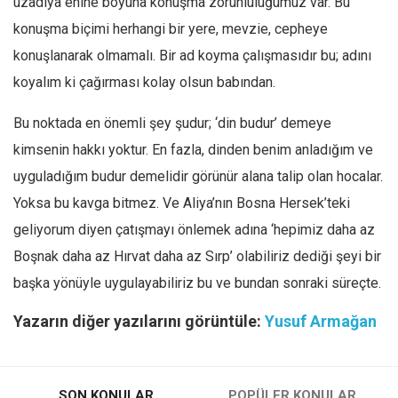
uzadıya enine boyuna konuşma zorunluluğumuz var. Bu
konuşma biçimi herhangi bir yere, mevzie, cepheye
konuşlanarak olmamalı. Bir ad koyma çalışmasıdır bu; adını
koyalım ki çağırması kolay olsun babından.
Bu noktada en önemli şey şudur; ‘din budur’ demeye
kimsenin hakkı yoktur. En fazla, dinden benim anladığım ve
uyguladığım budur demelidir görünür alana talip olan hocalar.
Yoksa bu kavga bitmez. Ve Aliya’nın Bosna Hersek’teki
geliyorum diyen çatışmayı önlemek adına ‘hepimiz daha az
Boşnak daha az Hırvat daha az Sırp’ olabiliriz dediği şeyi bir
başka yönüyle uygulayabiliriz bu ve bundan sonraki süreçte.
Yazarın diğer yazılarını görüntüle:
Yusuf Armağan
SON KONULAR
POPÜLER KONULAR