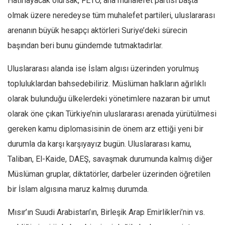
Hatırlayacak olursak, FETÖ, ana muhalefet partisi başta
olmak üzere neredeyse tüm muhalefet partileri, uluslararası
arenanın büyük hesapçı aktörleri Suriye’deki sürecin
başından beri bunu gündemde tutmaktadırlar.
Uluslararası alanda ise İslam algısı üzerinden yorulmuş
topluluklardan bahsedebiliriz. Müslüman halkların ağırlıklı
olarak bulunduğu ülkelerdeki yönetimlere nazaran bir umut
olarak öne çıkan Türkiye’nin uluslararası arenada yürütülmesi
gereken kamu diplomasisinin de önem arz ettiği yeni bir
durumla da karşı karşıyayız bugün. Uluslararası kamu,
Taliban, El-Kaide, DAEŞ, savaşmak durumunda kalmış diğer
Müslüman gruplar, diktatörler, darbeler üzerinden öğretilen
bir İslam algısına maruz kalmış durumda.
Mısır’ın Suudi Arabistan’ın, Birleşik Arap Emirlikleri’nin vs.