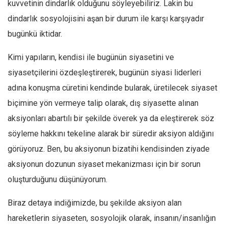
kuvvetinin dindarlık olduğunu söyleyebiliriz. Lakin bu
Ekonomi
dindarlık sosyolojisini aşan bir durum ile karşı karşıyadır
Spor
bugünkü iktidar.
Manzara
Kimi yapıların, kendisi ile bugünün siyasetini ve
Sağlık
siyasetçilerini özdeşleştirerek, bugünün siyasi liderleri
Gıda-Beslenme
adına konuşma cüretini kendinde bularak, üretilecek siyaset
Hayat
biçimine yön vermeye talip olarak, dış siyasette alınan
Türkiye
aksiyonları abartılı bir şekilde överek ya da eleştirerek söz
Siyaset
söyleme hakkını tekeline alarak bir süredir aksiyon aldığını
Dünya
görüyoruz. Ben, bu aksiyonun bizatihi kendisinden ziyade
aksiyonun dozunun siyaset mekanizması için bir sorun
Avrupa
oluşturduğunu düşünüyorum.
Asya
Afrika
Biraz detaya indiğimizde, bu şekilde aksiyon alan
İslam Dünyası
hareketlerin siyaseten, sosyolojik olarak, insanın/insanlığın