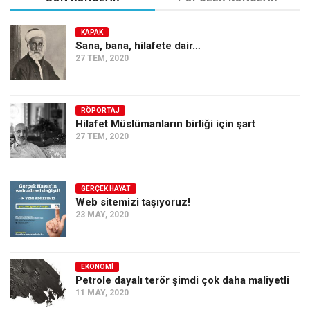
KAPAK
Sana, bana, hilafete dair…
27 TEM, 2020
RÖPORTAJ
Hilafet Müslümanların birliği için şart
27 TEM, 2020
GERÇEK HAYAT
Web sitemizi taşıyoruz!
23 MAY, 2020
EKONOMI
Petrole dayalı terör şimdi çok daha maliyetli
11 MAY, 2020