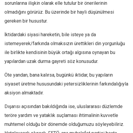
Amerika
sorunlarına ilişkin olarak elle tutulur bir önerilerinin
Avustralya
olmadığını görürüz. Bu üzerinde bir hayli düşünülmesi
gereken bir husustur.
Tarih
Düşünce
İktidardaki siyasi hareketin, bile isteye ya da
Dosyalar
istemeyerek/farkında olmaksızın ürettikleri din yorgunluğu
ile birlikte kendisinin büyük ortağı algısına oynayan bu
yapılardan uzak durma gayreti söz konusudur.
Öte yandan, bana kalırsa, bugünkü iktidar, bu yapıların
siyaset üretme hususundaki yetersizliklerinin farkındalığıyla
aksiyon almaktadır.
Dışarısı açısından bakıldığında ise, uluslararası düzlemde
teröre yardım ve yataklık suçlaması ihtimalinin kuvvetle
muhtemel olduğu bir dönemde olduğumuzu söyleyebiliriz.