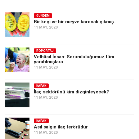
GÜNDEM
Bir keçi ve bir meyve koronalı çıkmış…
11 MAY, 2020
RÖPORTAJ
Velhâsıl İnsan: Sorumluluğumuz tüm
yaratılmışlara…
11 MAY, 2020
KAPAK
İlaç sektörünü kim dizginleyecek?
11 MAY, 2020
KAPAK
Asıl salgın ilaç terörüdür
11 MAY, 2020