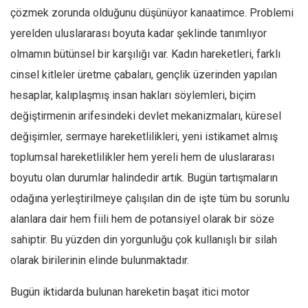
çözmek zorunda olduğunu düşünüyor kanaatimce. Problemi
Mehmet Ali Tekin
yerelden uluslararası boyuta kadar şeklinde tanımlıyor
Abir E. Nahas
olmamın bütünsel bir karşılığı var. Kadın hareketleri, farklı
Amina S. Jenenkovic
cinsel kitleler üretme çabaları, gençlik üzerinden yapılan
Bağdagül Öz
hesaplar, kalıplaşmış insan hakları söylemleri, biçim
Esra Elönü
değiştirmenin arifesindeki devlet mekanizmaları, küresel
» Yazar arşivi
değişimler, sermaye hareketlilikleri, yeni istikamet almış
toplumsal hareketlilikler hem yereli hem de uluslararası
Bu Sayı
boyutu olan durumlar halindedir artık. Bugün tartışmaların
Tüm Sayılar
odağına yerleştirilmeye çalışılan din de işte tüm bu sorunlu
Kategoriler
alanlara dair hem fiili hem de potansiyel olarak bir söze
Kültür Sanat
sahiptir. Bu yüzden din yorgunluğu çok kullanışlı bir silah
Kitap
olarak birilerinin elinde bulunmaktadır.
Karisi kitap sualleri
Bugün iktidarda bulunan hareketin başat itici motor
7 soruda bu hafta