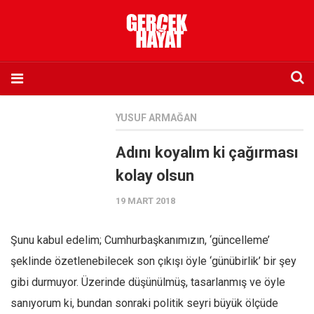
Anasayfa
YUSUF ARMAĞAN
Hakkımızda
Adını koyalım ki çağırması
Künye
kolay olsun
İletişim
19 MART 2018
Abone olmak istiyorum
Satış noktası listesi
Şunu kabul edelim; Cumhurbaşkanımızın, ‘güncelleme’
Eksik sayıların temini
şeklinde özetlenebilecek son çıkışı öyle ‘günübirlik’ bir şey
Sosyal Medya
gibi durmuyor. Üzerinde düşünülmüş, tasarlanmış ve öyle
Twitter
sanıyorum ki, bundan sonraki politik seyri büyük ölçüde