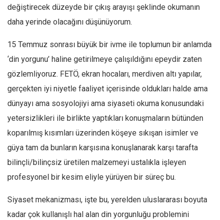
Facebook
değiştirecek düzeyde bir çıkış arayışı şeklinde okumanın
Instagram
daha yerinde olacağını düşünüyorum.
YouTube
15 Temmuz sonrası büyük bir ivme ile toplumun bir anlamda
Editörden
‘din yorgunu’ haline getirilmeye çalışıldığını epeydir zaten
Yazarlar
gözlemliyoruz. FETÖ, ekran hocaları, merdiven altı yapılar,
gerçekten iyi niyetle faaliyet içerisinde oldukları halde ama
Kemal Özer
dünyayı ama sosyolojiyi ama siyaseti okuma konusundaki
Mahmut Toptaş
yetersizlikleri ile birlikte yaptıkları konuşmaların bütünden
Yvonne Ridley
koparılmış kısımları üzerinden köşeye sıkışan isimler ve
Barış Tarımcıoğlu
güya tam da bunların karşısına konuşlanarak karşı tarafta
Ömer Kayani
bilinçli/bilinçsiz üretilen malzemeyi ustalıkla işleyen
Yusuf Armağan
profesyonel bir kesim eliyle yürüyen bir süreç bu.
Hasanali Yıldırım
Siyaset mekanizması, işte bu, yerelden uluslararası boyuta
Leyla Şerif Emin
kadar çok kullanışlı hal alan din yorgunluğu problemini
Selçuk Türkyılmaz