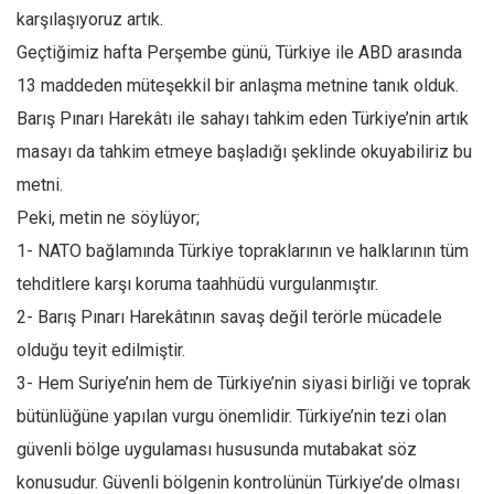
Amerika
karşılaşıyoruz artık.
Avustralya
Geçtiğimiz hafta Perşembe günü, Türkiye ile ABD arasında
Tarih
13 maddeden müteşekkil bir anlaşma metnine tanık olduk.
Düşünce
Barış Pınarı Harekâtı ile sahayı tahkim eden Türkiye’nin artık
masayı da tahkim etmeye başladığı şeklinde okuyabiliriz bu
Dosyalar
metni.
Peki, metin ne söylüyor;
1- NATO bağlamında Türkiye topraklarının ve halklarının tüm
tehditlere karşı koruma taahhüdü vurgulanmıştır.
2- Barış Pınarı Harekâtının savaş değil terörle mücadele
olduğu teyit edilmiştir.
3- Hem Suriye’nin hem de Türkiye’nin siyasi birliği ve toprak
bütünlüğüne yapılan vurgu önemlidir. Türkiye’nin tezi olan
güvenli bölge uygulaması hususunda mutabakat söz
konusudur. Güvenli bölgenin kontrolünün Türkiye’de olması