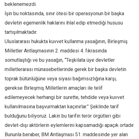
beklenemezdi.
Mehmet Ali Tekin
İşin bu noktasında, sınır ötesi bir operasyonun bir başka
Abir E. Nahas
devletin egemenlik haklarını ihlal edip etmediği hususu
Amina S. Jenenkovic
tartışılmaktadır.
Bağdagül Öz
Uluslararası hukukta kuvvet kullanma yasağının, Birleşmiş
Milletler Antlaşmasının 2. maddesi 4. fıkrasında
Esra Elönü
somutlaştığı ve bu yasağın, “Teşkilata üye devletler
» Yazar arşivi
milletlerarası münasebetlerinde gerek bir başka devletin
Bu Sayı
toprak bütünlüğüne veya siyasi bağımsızlığına karşı,
Tüm Sayılar
gerekse Birleşmiş Milletlerin amaçları ile telif
Kategoriler
edilemeyecek herhangi bir surette, tehdide veya kuvvet
Kültür Sanat
kullanılmasına başvurmaktan kaçınırlar.” Şeklinde tarif
bulduğunu biliyoruz. Lakin bu tarifin terör örgütleri gibi
Kitap
devlet-dışı aktörlerin eylemlerini kapsamadığı apaçık ortadır.
Karisi kitap sualleri
Bununla beraber, BM Antlaşması 51. maddesinde yer alan
7 soruda bu hafta