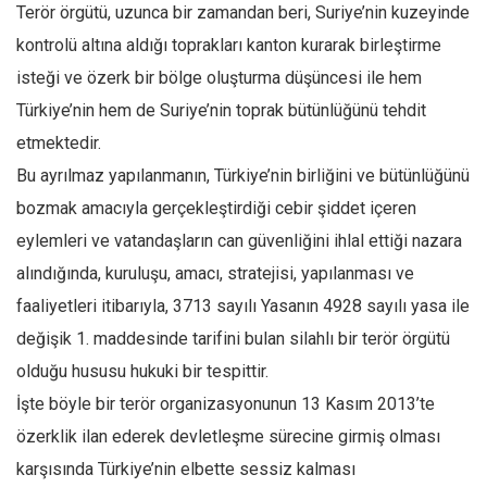
Facebook
Terör örgütü, uzunca bir zamandan beri, Suriye’nin kuzeyinde
kontrolü altına aldığı toprakları kanton kurarak birleştirme
Instagram
isteği ve özerk bir bölge oluşturma düşüncesi ile hem
YouTube
Türkiye’nin hem de Suriye’nin toprak bütünlüğünü tehdit
Editörden
etmektedir.
Yazarlar
Bu ayrılmaz yapılanmanın, Türkiye’nin birliğini ve bütünlüğünü
Kemal Özer
bozmak amacıyla gerçekleştirdiği cebir şiddet içeren
Mahmut Toptaş
eylemleri ve vatandaşların can güvenliğini ihlal ettiği nazara
Yvonne Ridley
alındığında, kuruluşu, amacı, stratejisi, yapılanması ve
faaliyetleri itibarıyla, 3713 sayılı Yasanın 4928 sayılı yasa ile
Barış Tarımcıoğlu
değişik 1. maddesinde tarifini bulan silahlı bir terör örgütü
Ömer Kayani
olduğu hususu hukuki bir tespittir.
Yusuf Armağan
İşte böyle bir terör organizasyonunun 13 Kasım 2013’te
Hasanali Yıldırım
özerklik ilan ederek devletleşme sürecine girmiş olması
Leyla Şerif Emin
karşısında Türkiye’nin elbette sessiz kalması
Selçuk Türkyılmaz