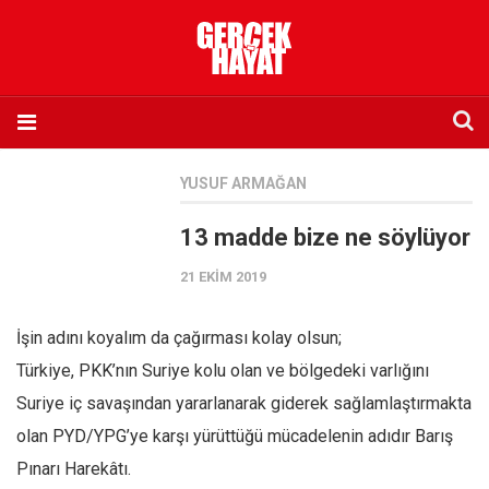
Anasayfa
YUSUF ARMAĞAN
Hakkımızda
13 madde bize ne söylüyor
Künye
21 EKIM 2019
İletişim
Abone olmak istiyorum
İşin adını koyalım da çağırması kolay olsun;
Satış noktası listesi
Türkiye, PKK’nın Suriye kolu olan ve bölgedeki varlığını
Eksik sayıların temini
Suriye iç savaşından yararlanarak giderek sağlamlaştırmakta
Sosyal Medya
olan PYD/YPG’ye karşı yürüttüğü mücadelenin adıdır Barış
Twitter
Pınarı Harekâtı.