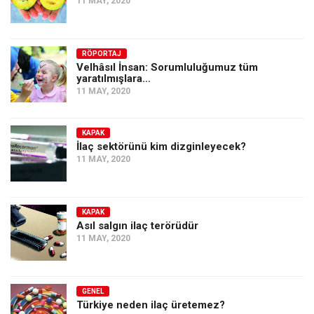
11 MAY, 2020
RÖPORTAJ
Velhâsıl İnsan: Sorumluluğumuz tüm
yaratılmışlara…
11 MAY, 2020
KAPAK
İlaç sektörünü kim dizginleyecek?
11 MAY, 2020
KAPAK
Asıl salgın ilaç terörüdür
11 MAY, 2020
GENEL
Türkiye neden ilaç üretemez?