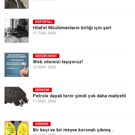
RÖPORTAJ
Hilafet Müslümanların birliği için şart
27 TEM, 2020
GERÇEK HAYAT
Web sitemizi taşıyoruz!
23 MAY, 2020
EKONOMI
Petrole dayalı terör şimdi çok daha maliyetli
11 MAY, 2020
GÜNDEM
Bir keçi ve bir meyve koronalı çıkmış…