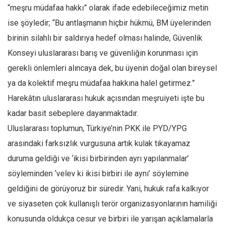
“meşru müdafaa hakkı” olarak ifade edebileceğimiz metin
Ekonomi
ise şöyledir; “Bu antlaşmanın hiçbir hükmü, BM üyelerinden
Spor
birinin silahlı bir saldırıya hedef olması halinde, Güvenlik
Manzara
Konseyi uluslararası barış ve güvenliğin korunması için
Sağlık
gerekli önlemleri alıncaya dek, bu üyenin doğal olan bireysel
Gıda-Beslenme
ya da kolektif meşru müdafaa hakkına halel getirmez.”
Hayat
Harekâtın uluslararası hukuk açısından meşruiyeti işte bu
Türkiye
kadar basit sebeplere dayanmaktadır.
Uluslararası toplumun, Türkiye’nin PKK ile PYD/YPG
Siyaset
arasındaki farksızlık vurgusuna artık kulak tıkayamaz
Dünya
duruma geldiği ve ‘ikisi birbirinden ayrı yapılanmalar’
Avrupa
söyleminden ‘velev ki ikisi birbiri ile aynı’ söylemine
Asya
geldiğini de görüyoruz bir süredir. Yani, hukuk rafa kalkıyor
Afrika
ve siyaseten çok kullanışlı terör organizasyonlarının hamiliği
İslam Dünyası
konusunda oldukça cesur ve birbiri ile yarışan açıklamalarla