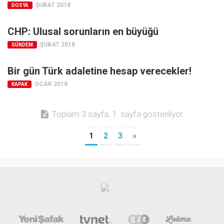
Amerika
ŞUBAT 2018
DOSYA
Avustralya
CHP: Ulusal sorunların en büyüğü
Tarih
ŞUBAT 2018
GÜNDEM
Düşünce
Bir gün Türk adaletine hesap verecekler!
Dosyalar
OCAK 2018
KAPAK
Toplam 3 sayfa, 1. sayfa gösteriliyor.
1
2
3
»