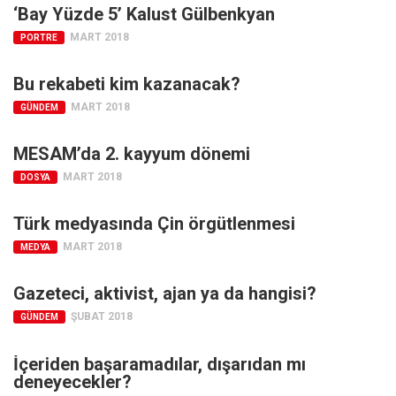
‘Bay Yüzde 5’ Kalust Gülbenkyan
Ekonomi
MART 2018
PORTRE
Spor
Manzara
Bu rekabeti kim kazanacak?
MART 2018
Sağlık
GÜNDEM
Gıda-Beslenme
MESAM’da 2. kayyum dönemi
Hayat
MART 2018
DOSYA
Türkiye
Türk medyasında Çin örgütlenmesi
Siyaset
MART 2018
MEDYA
Dünya
Avrupa
Gazeteci, aktivist, ajan ya da hangisi?
Asya
ŞUBAT 2018
GÜNDEM
Afrika
İçeriden başaramadılar, dışarıdan mı
İslam Dünyası
deneyecekler?