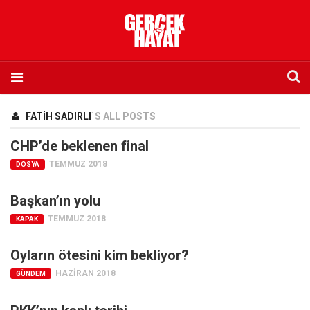
Anasayfa
FATIH SADIRLI
`S ALL POSTS
Hakkımızda
CHP’de beklenen final
Künye
TEMMUZ 2018
DOSYA
İletişim
Başkan’ın yolu
Abone olmak istiyorum
TEMMUZ 2018
KAPAK
Satış noktası listesi
Eksik sayıların temini
Oyların ötesini kim bekliyor?
Sosyal Medya
HAZIRAN 2018
GÜNDEM
Twitter