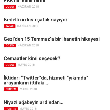
PKK’nın kanlı tarihi
Facebook
HAZIRAN 2018
DOSYA
Instagram
YouTube
Bedelli ordusu şafak sayıyor
HAZIRAN 2018
KAPAK
Editörden
Yazarlar
Gezi’den 15 Temmuz’a bir ihanetin hikayesi
Kemal Özer
HAZIRAN 2018
DOSYA
Mahmut Toptaş
Cemaatler kimi seçecek?
Yvonne Ridley
MAYIS 2018
DOSYA
Barış Tarımcıoğlu
İktidarı “Twitter”da, hizmeti “yıkımda”
Ömer Kayani
arayanların ittifakı…
Yusuf Armağan
MAYIS 2018
GÜNDEM
Hasanali Yıldırım
Niyazi ağabeyin ardından…
Leyla Şerif Emin
MAYIS 2018
PORTRE
Selçuk Türkyılmaz