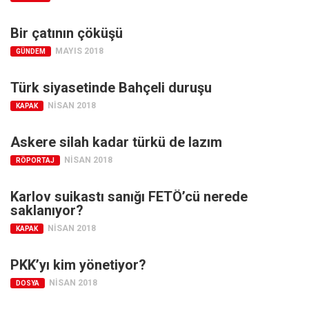
Mehmet Ali Tekin
Bir çatının çöküşü
Abir E. Nahas
MAYIS 2018
GÜNDEM
Amina S. Jenenkovic
Türk siyasetinde Bahçeli duruşu
Bağdagül Öz
NISAN 2018
KAPAK
Esra Elönü
» Yazar arşivi
Askere silah kadar türkü de lazım
Bu Sayı
NISAN 2018
RÖPORTAJ
Tüm Sayılar
Karlov suikastı sanığı FETÖ’cü nerede
saklanıyor?
Kategoriler
NISAN 2018
KAPAK
Kültür Sanat
Kitap
PKK’yı kim yönetiyor?
Karisi kitap sualleri
NISAN 2018
DOSYA
7 soruda bu hafta