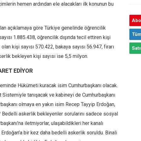
imlerin hemen ardından ele alacakları ilk konunun bu
Abon
ılan açıklamaya göre Türkiye genelinde öğrencilik
Tüm
 sayısı 1.885.438, öğrencilik dışında tecil ettiren kişi
olan kişi sayısı 570.422, bakaya sayısı 56.947, firarı
Satı
erlik bekleyen kişi sayısı ise 5,5 milyon.
ARET EDİYOR
isteminde Hükümeti kuracak isim Cumhurbaşkanı olacak.
 Sistemiyle tanışacak ve kabineyi de Cumhurbaşkanı
rbaşkanı olmaya en yakın isim Recep Tayyip Erdoğan,
z? Bedelli askerlik bekleyenler sorularını sadece sosyal
anı’na iletmiyorlar, ulaşabildikleri her kanalı
 Erdoğan’a bir kez daha bedelli askerlik soruldu. Binali