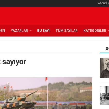
Abonelik
DEN
YAZARLAR
BU SAYI
TÜM SAYILAR
KATEGORILER
S
 sayıyor