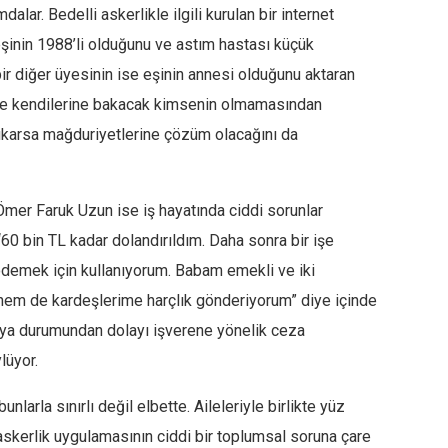
alar. Bedelli askerlikle ilgili kurulan bir internet
şinin 1988’li olduğunu ve astım hastası küçük
bir diğer üyesinin ise eşinin annesi olduğunu aktaran
irde kendilerine bakacak kimsenin olmamasından
 çıkarsa mağduriyetlerine çözüm olacağını da
Ömer Faruk Uzun ise iş hayatında ciddi sorunlar
 “60 bin TL kadar dolandırıldım. Daha sonra bir işe
demek için kullanıyorum. Babam emekli ve iki
em de kardeşlerime harçlık gönderiyorum” diye içinde
ya durumundan dolayı işverene yönelik ceza
lüyor.
unlarla sınırlı değil elbette. Aileleriyle birlikte yüz
 askerlik uygulamasının ciddi bir toplumsal soruna çare