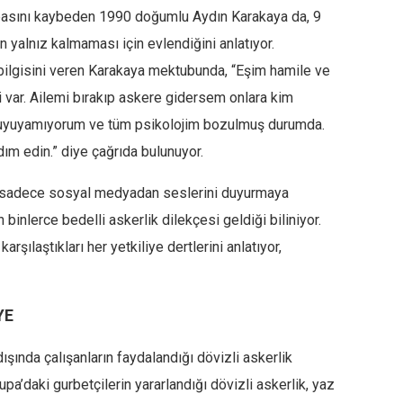
basını kaybeden 1990 doğumlu Aydın Karakaya da, 9
n yalnız kalmaması için evlendiğini anlatıyor.
bilgisini veren Karakaya mektubunda, “Eşim hamile ve
 var. Ailemi bırakıp askere gidersem onlara kim
 uyuyamıyorum ve tüm psikolojim bozulmuş durumda.
ım edin.” diye çağrıda bulunuyor.
r sadece sosyal medyadan seslerini duyurmaya
inlerce bedelli askerlik dilekçesi geldiği biliniyor.
arşılaştıkları her yetkiliye dertlerini anlatıyor,
YE
dışında çalışanların faydalandığı dövizli askerlik
pa’daki gurbetçilerin yararlandığı dövizli askerlik, yaz