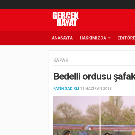
ANASAYFA
HAKKIMIZDA
EDITÖR
KAPAK
Bedelli ordusu şafak
FATIH SADIRLI
11 HAZIRAN 2018