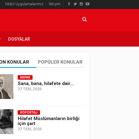
Mobil Uygulamalarımız
İletişim
DOSYALAR
ON KONULAR
POPÜLER KONULAR
KAPAK
Sana, bana, hilafete dair…
27 TEM, 2020
RÖPORTAJ
Hilafet Müslümanların birliği
için şart
27 TEM, 2020