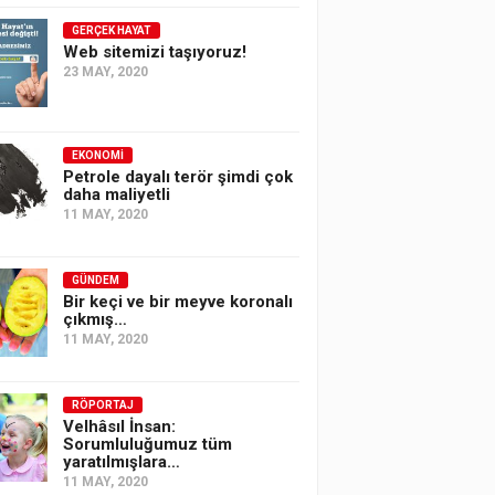
GERÇEK HAYAT
Web sitemizi taşıyoruz!
23 MAY, 2020
EKONOMI
Petrole dayalı terör şimdi çok
daha maliyetli
11 MAY, 2020
GÜNDEM
Bir keçi ve bir meyve koronalı
çıkmış…
11 MAY, 2020
RÖPORTAJ
Velhâsıl İnsan:
Sorumluluğumuz tüm
yaratılmışlara…
11 MAY, 2020