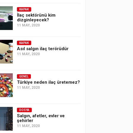
KAPAK
İlaç sektörünü kim
dizginleyecek?
11 MAY, 2020
KAPAK
Asıl salgın ilaç terörüdür
11 MAY, 2020
GENEL
Türkiye neden ilaç üretemez?
11 MAY, 2020
DOSYA
Salgın, afetler, evler ve
şehirler
11 MAY, 2020