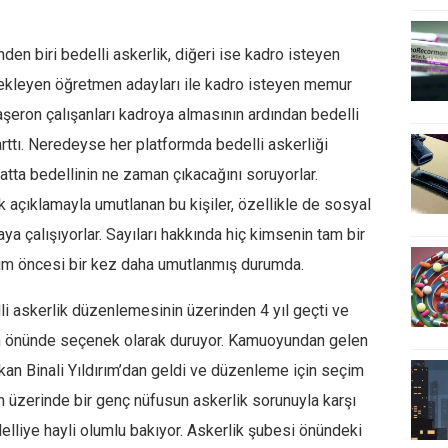
en biri bedelli askerlik, diğeri ise kadro isteyen
 bekleyen öğretmen adayları ile kadro isteyen memur
taşeron çalışanları kadroya almasının ardından bedelli
rttı. Neredeyse her platformda bedelli askerliği
satta bedellinin ne zaman çıkacağını soruyorlar.
açıklamayla umutlanan bu kişiler, özellikle de sosyal
 çalışıyorlar. Sayıları hakkında hiç kimsenin tam bir
eçim öncesi bir kez daha umutlanmış durumda.
lli askerlik düzenlemesinin üzerinden 4 yıl geçti ve
nin önünde seçenek olarak duruyor. Kamuoyundan gelen
kan Binali Yıldırım’dan geldi ve düzenleme için seçim
un üzerinde bir genç nüfusun askerlik sorunuyla karşı
delliye hayli olumlu bakıyor. Askerlik şubesi önündeki