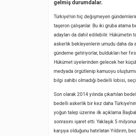
gelmiş durumdalar.
Türkiye’nin hiç değişmeyen gündemlerind
taşeron çalışanlar. Bu iki gruba atama
adayları da dahil edilebilir. Hükümetin 
askerlik bekleyenlerin umudu daha da a
gündeme getiriyorlar, buldukları her fır
Hükümet üyelerinden gelecek her küçük 
medyada örgütlenip kamuoyu oluşturmaya
bilgi sahibi olmadığı bedelli lobisi, s
Son olarak 2014 yılında çıkartılan bede
bedelli askerlik bir kez daha Türkiye’
yoğun talep üzerine ilk açıklama Başba
sonrasını işaret etti. Yaklaşık 5 milyon
karşıya olduğunu hatırlatan Yıldırım, be