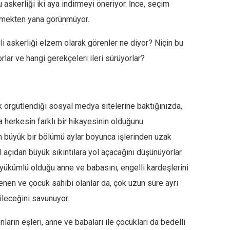
askerliği iki aya indirmeyi öneriyor. İnce, seçim
irmekten yana görünmüyor.
i askerliği elzem olarak görenler ne diyor? Niçin bu
rlar ve hangi gerekçeleri ileri sürüyorlar?
ak örgütlendiği sosyal medya sitelerine baktığınızda,
a herkesin farklı bir hikayesinin olduğunu
n büyük bir bölümü aylar boyunca işlerinden uzak
ıdan büyük sıkıntılara yol açacağını düşünüyorlar.
ükümlü olduğu anne ve babasını, engelli kardeşlerini
lenen ve çocuk sahibi olanlar da, çok uzun süre ayrı
ileceğini savunuyor.
arın eşleri, anne ve babaları ile çocukları da bedelli