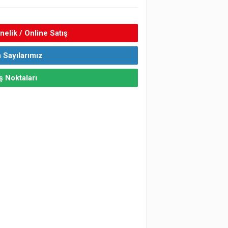
elik / Online Satış
 Sayılarımız
ş Noktaları