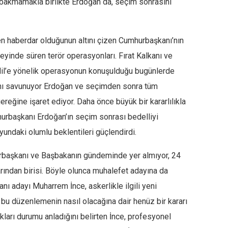
f bakmamakla birlikte Erdoğan da, seçim sonrasını
en haberdar olduğunun altını çizen Cumhurbaşkanı’nın
neyinde süren terör operasyonları. Fırat Kalkanı ve
ndil’e yönelik operasyonun konuşulduğu bugünlerde
ğını savunuyor Erdoğan ve seçimden sonra tüm
reğine işaret ediyor. Daha önce büyük bir kararlılıkla
urbaşkanı Erdoğan’ın seçim sonrası bedelliyi
ndaki olumlu beklentileri güçlendirdi.
rbaşkanı ve Başbakanın gündeminde yer almıyor, 24
rından birisi. Böyle olunca muhalefet adayına da
ı adayı Muharrem İnce, askerlikle ilgili yeni
u düzenlemenin nasıl olacağına dair henüz bir kararı
kları durumu anladığını belirten İnce, profesyonel