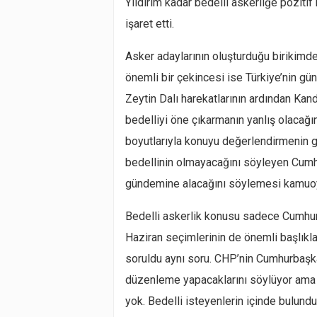
Yıldırım kadar bedelli askerliğe poziti
işaret etti.
Asker adaylarının oluşturduğu birikimd
önemli bir çekincesi ise Türkiye’nin gü
Zeytin Dalı harekatlarının ardından Ka
bedelliyi öne çıkarmanın yanlış olaca
boyutlarıyla konuyu değerlendirmenin ge
bedellinin olmayacağını söyleyen Cumh
gündemine alacağını söylemesi kamuoyu
Bedelli askerlik konusu sadece Cumhu
Haziran seçimlerinin de önemli başlıkla
soruldu aynı soru. CHP’nin Cumhurbaşkan
düzenleme yapacaklarını söylüyor ama b
yok. Bedelli isteyenlerin içinde bulundu