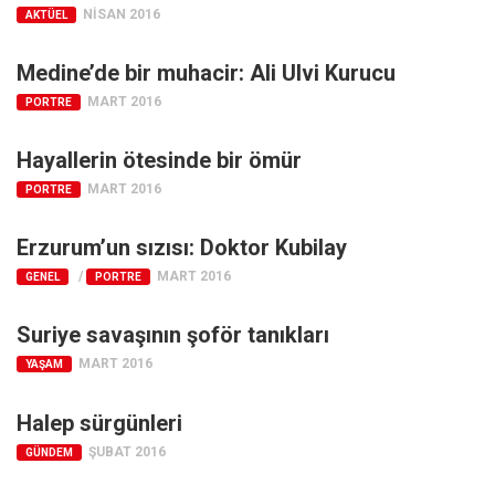
NISAN 2016
AKTÜEL
Medine’de bir muhacir: Ali Ulvi Kurucu
MART 2016
PORTRE
Hayallerin ötesinde bir ömür
MART 2016
PORTRE
Erzurum’un sızısı: Doktor Kubilay
/
MART 2016
GENEL
PORTRE
Suriye savaşının şoför tanıkları
MART 2016
YAŞAM
Halep sürgünleri
ŞUBAT 2016
GÜNDEM