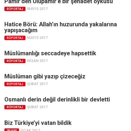
Pamir’den Ulupamir’e bir şehadet öyküsü
Amerika
MAYIS 2017
RÖPORTAJ
Avustralya
Tarih
Hatice Börü: Allah’ın huzurunda yakalarına
yapışacağım
Düşünce
MAYIS 2017
RÖPORTAJ
Dosyalar
Müslümanlığı seccadeye hapsettik
NISAN 2017
RÖPORTAJ
Müslüman gibi yazıp çizeceğiz
ŞUBAT 2017
RÖPORTAJ
Osmanlı derin değil derinlikli bir devletti
ŞUBAT 2017
RÖPORTAJ
Biz Türkiye’yi vatan bildik
OCAK 2017
YAŞAM