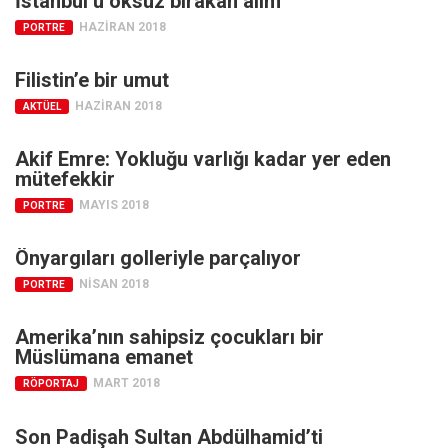
İstanbul’u öksüz bırakan âlim
Facebook
HAZIRAN 2018
PORTRE
Instagram
YouTube
Filistin’e bir umut
HAZIRAN 2018
AKTÜEL
Editörden
Yazarlar
Akif Emre: Yokluğu varlığı kadar yer eden
mütefekkir
Kemal Özer
MAYIS 2018
PORTRE
Mahmut Toptaş
Yvonne Ridley
Önyargıları golleriyle parçalıyor
Barış Tarımcıoğlu
NISAN 2018
PORTRE
Ömer Kayani
Amerika’nın sahipsiz çocukları bir
Yusuf Armağan
Müslümana emanet
Hasanali Yıldırım
MART 2018
RÖPORTAJ
Leyla Şerif Emin
Son Padişah Sultan Abdülhamid’ti
Selçuk Türkyılmaz