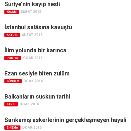
Suriye’nin kayıp nesli
ŞUBAT 2016
YAŞAM
İstanbul salâsına kavuştu
ŞUBAT 2016
AKTÜEL
İlim yolunda bir karınca
OCAK 2016
PORTRE
Ezan sesiyle biten zulüm
OCAK 2016
GÜNDEM
Balkanların suskun tarihi
OCAK 2016
TARIH
Sarıkamış askerlerinin gerçekleşmeyen hayali
OCAK 2016
SINEMA