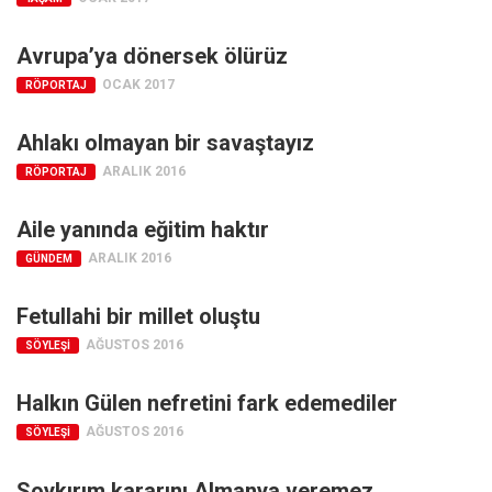
Avrupa’ya dönersek ölürüz
OCAK 2017
RÖPORTAJ
Ahlakı olmayan bir savaştayız
ARALIK 2016
RÖPORTAJ
Aile yanında eğitim haktır
ARALIK 2016
GÜNDEM
Fetullahi bir millet oluştu
AĞUSTOS 2016
SÖYLEŞI
Halkın Gülen nefretini fark edemediler
AĞUSTOS 2016
SÖYLEŞI
Soykırım kararını Almanya veremez