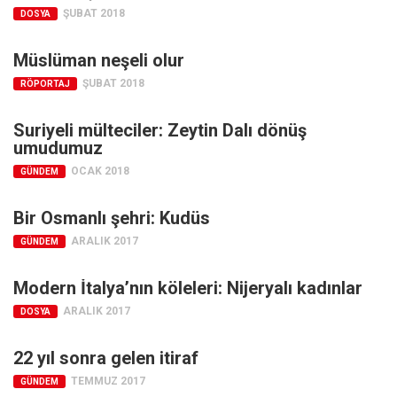
ŞUBAT 2018
DOSYA
Mehmet Ali Tekin
Müslüman neşeli olur
Abir E. Nahas
ŞUBAT 2018
RÖPORTAJ
Amina S. Jenenkovic
Bağdagül Öz
Suriyeli mülteciler: Zeytin Dalı dönüş
umudumuz
Esra Elönü
OCAK 2018
GÜNDEM
» Yazar arşivi
Bu Sayı
Bir Osmanlı şehri: Kudüs
Tüm Sayılar
ARALIK 2017
GÜNDEM
Kategoriler
Modern İtalya’nın köleleri: Nijeryalı kadınlar
Kültür Sanat
ARALIK 2017
DOSYA
Kitap
22 yıl sonra gelen itiraf
Karisi kitap sualleri
TEMMUZ 2017
GÜNDEM
7 soruda bu hafta