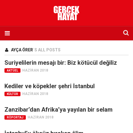
Anasayfa
AYÇA ÖRER
`S ALL POSTS
Hakkımızda
Suriyelilerin mesajı bir: Biz kötücül değiliz
Künye
HAZIRAN 2018
AKTÜEL
İletişim
Kediler ve köpekler şehri İstanbul
Abone olmak istiyorum
HAZIRAN 2018
KÜLTÜR
Satış noktası listesi
Eksik sayıların temini
Zanzibar’dan Afrika’ya yayılan bir selam
Sosyal Medya
HAZIRAN 2018
RÖPORTAJ
Twitter