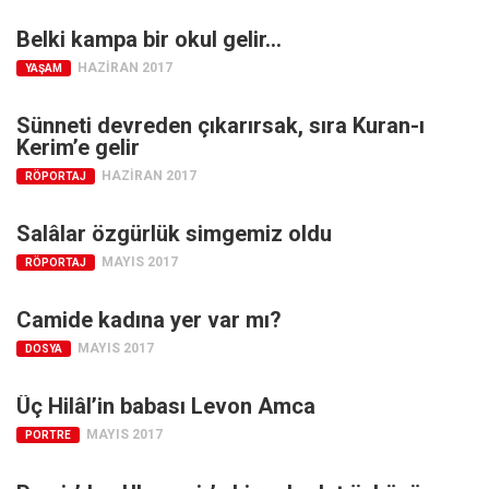
Ekonomi
Belki kampa bir okul gelir…
Spor
HAZIRAN 2017
YAŞAM
Manzara
Sünneti devreden çıkarırsak, sıra Kuran-ı
Sağlık
Kerim’e gelir
Gıda-Beslenme
HAZIRAN 2017
RÖPORTAJ
Hayat
Salâlar özgürlük simgemiz oldu
Türkiye
MAYIS 2017
RÖPORTAJ
Siyaset
Dünya
Camide kadına yer var mı?
MAYIS 2017
Avrupa
DOSYA
Asya
Üç Hilâl’in babası Levon Amca
Afrika
MAYIS 2017
PORTRE
İslam Dünyası