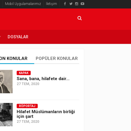
Mobil Uygulamalarımız
İletişim
DOSYALAR
ON KONULAR
POPÜLER KONULAR
KAPAK
Sana, bana, hilafete dair…
27 TEM, 2020
RÖPORTAJ
Hilafet Müslümanların birliği
için şart
27 TEM, 2020