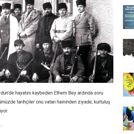
Ürdün’de hayatını kaybeden Ethem Bey ardında soru
ünümüzde tarihçiler onu vatan haininden ziyade, kurtuluş
ıyor.
a…