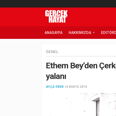
ANASAYFA
HAKKIMIZDA
EDITÖR
GENEL
Ethem Bey’den Çerke
yalanı
AYÇA ÖRER
14 MAYIS 2016