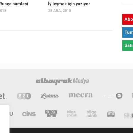
 Rusça hamlesi
İyileşmek için yazıyor
2018
28 ARA, 2015
Abon
Tüm
Satı