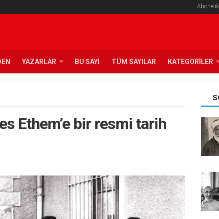
Abonelik
DEN
YAZARLAR
BU SAYI
TÜM SAYILAR
KATEGORILER
S
s Ethem’e bir resmi tarih