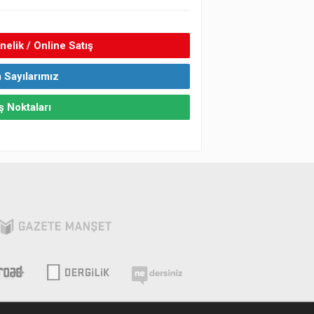
elik / Online Satış
 Sayılarımız
ş Noktaları