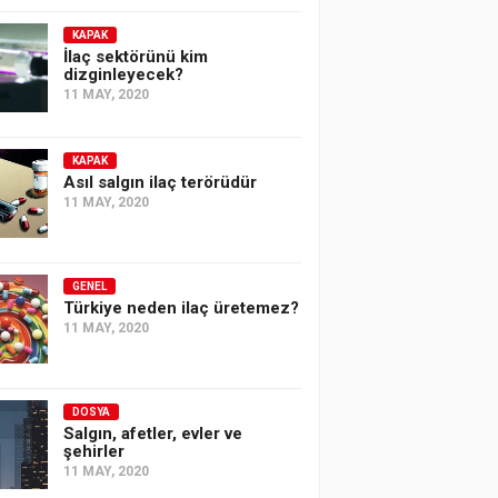
KAPAK
İlaç sektörünü kim
dizginleyecek?
11 MAY, 2020
KAPAK
Asıl salgın ilaç terörüdür
11 MAY, 2020
GENEL
Türkiye neden ilaç üretemez?
11 MAY, 2020
DOSYA
Salgın, afetler, evler ve
şehirler
11 MAY, 2020