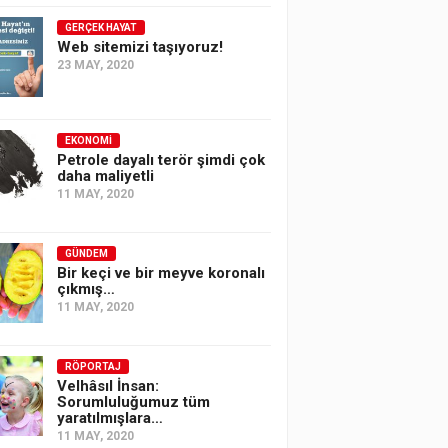
GERÇEK HAYAT
Web sitemizi taşıyoruz!
23 MAY, 2020
EKONOMI
Petrole dayalı terör şimdi çok
daha maliyetli
11 MAY, 2020
GÜNDEM
Bir keçi ve bir meyve koronalı
çıkmış…
11 MAY, 2020
RÖPORTAJ
Velhâsıl İnsan:
Sorumluluğumuz tüm
yaratılmışlara…
11 MAY, 2020