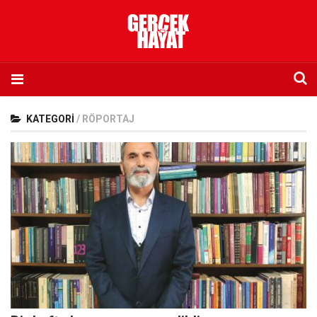
Anasayfa
KATEGORI
/
RÖPORTAJ
Hakkımızda
Künye
İletişim
Abone olmak istiyorum
Satış noktası listesi
Eksik sayıların temini
Sosyal Medya
Twitter