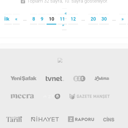
Toplam 32 sayfa, 10. sayfa gösteriliyor.
«
İlk
«
...
8
9
10
11
12
...
20
30
...
»
»