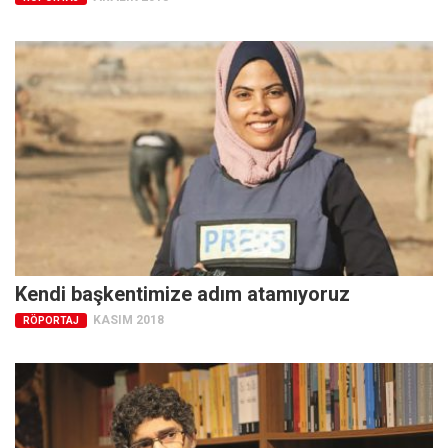
Amerika
Avustralya
Tarih
Düşünce
Dosyalar
Kendi başkentimize adım atamıyoruz
KASIM 2018
RÖPORTAJ