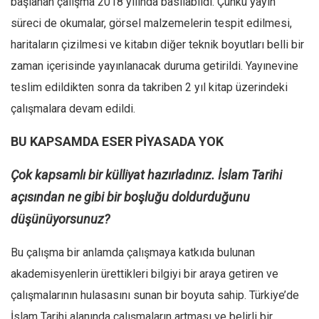
başlanan çalışma 2018 yılında basılabildi. Çünkü yayın
Amerika
süreci de okumalar, görsel malzemelerin tespit edilmesi,
Avustralya
haritaların çizilmesi ve kitabın diğer teknik boyutları belli bir
Tarih
zaman içerisinde yayınlanacak duruma getirildi. Yayınevine
Düşünce
teslim edildikten sonra da takriben 2 yıl kitap üzerindeki
Dosyalar
çalışmalara devam edildi.
BU KAPSAMDA ESER PİYASADA YOK
Çok kapsamlı bir külliyat hazırladınız. İslam Tarihi
açısından ne gibi bir boşluğu doldurduğunu
düşünüyorsunuz?
Bu çalışma bir anlamda çalışmaya katkıda bulunan
akademisyenlerin ürettikleri bilgiyi bir araya getiren ve
çalışmalarının hulasasını sunan bir boyuta sahip. Türkiye’de
İslam Tarihi alanında çalışmaların artması ve belirli bir