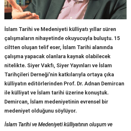
Facebook
Instagram
YouTube
İslam Tarihi ve Medeniyeti külliyatı yıllar süren
Editörden
çalışmaların nihayetinde okuyucuyla buluştu. 15
Yazarlar
ciltten oluşan telif eser, İslam Tarihi alanında
Kemal Özer
çalışma yapacak olanlara kaynak olabilecek
Mahmut Toptaş
nitelikte. Siyer Vakfı, Siyer Yayınları ve İslam
Yvonne Ridley
Tarihçileri Derneği’nin katkılarıyla ortaya çıka
Barış Tarımcıoğlu
külliyatın editörlerinden Prof. Dr. Adnan Demircan
Ömer Kayani
ile külliyat ve İslam tarihi üzerine konuştuk.
Demircan, İslam medeniyetinin evrensel bir
Yusuf Armağan
medeniyet olduğunu söylüyor.
Hasanali Yıldırım
Leyla Şerif Emin
İslam Tarihi ve Medeniyeti külliyatının oluşum ve
Selçuk Türkyılmaz