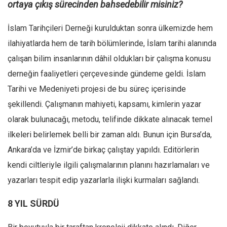
ortaya çıkış sürecinden bahsedebilir misiniz?
Mehmet Ali Tekin
İslam Tarihçileri Derneği kurulduktan sonra ülkemizde hem
Abir E. Nahas
ilahiyatlarda hem de tarih bölümlerinde, İslam tarihi alanında
Amina S. Jenenkovic
çalışan bilim insanlarının dâhil oldukları bir çalışma konusu
Bağdagül Öz
derneğin faaliyetleri çerçevesinde gündeme geldi. İslam
Esra Elönü
Tarihi ve Medeniyeti projesi de bu süreç içerisinde
» Yazar arşivi
şekillendi. Çalışmanın mahiyeti, kapsamı, kimlerin yazar
Bu Sayı
olarak bulunacağı, metodu, telifinde dikkate alınacak temel
ilkeleri belirlemek belli bir zaman aldı. Bunun için Bursa’da,
Tüm Sayılar
Ankara’da ve İzmir’de birkaç çalıştay yapıldı. Editörlerin
Kategoriler
kendi ciltleriyle ilgili çalışmalarının planını hazırlamaları ve
Kültür Sanat
yazarları tespit edip yazarlarla ilişki kurmaları sağlandı.
Kitap
8 YIL SÜRDÜ
Karisi kitap sualleri
7 soruda bu hafta