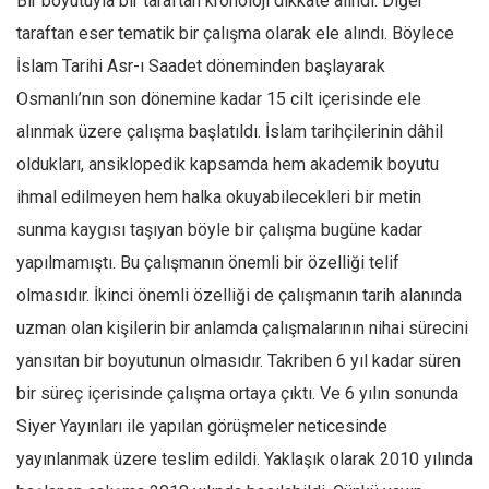
Bir boyutuyla bir taraftan kronoloji dikkate alındı. Diğer
Ekonomi
taraftan eser tematik bir çalışma olarak ele alındı. Böylece
Spor
İslam Tarihi Asr-ı Saadet döneminden başlayarak
Osmanlı’nın son dönemine kadar 15 cilt içerisinde ele
Manzara
alınmak üzere çalışma başlatıldı. İslam tarihçilerinin dâhil
Sağlık
oldukları, ansiklopedik kapsamda hem akademik boyutu
Gıda-Beslenme
ihmal edilmeyen hem halka okuyabilecekleri bir metin
Hayat
sunma kaygısı taşıyan böyle bir çalışma bugüne kadar
Türkiye
yapılmamıştı. Bu çalışmanın önemli bir özelliği telif
Siyaset
olmasıdır. İkinci önemli özelliği de çalışmanın tarih alanında
Dünya
uzman olan kişilerin bir anlamda çalışmalarının nihai sürecini
Avrupa
yansıtan bir boyutunun olmasıdır. Takriben 6 yıl kadar süren
Asya
bir süreç içerisinde çalışma ortaya çıktı. Ve 6 yılın sonunda
Afrika
Siyer Yayınları ile yapılan görüşmeler neticesinde
yayınlanmak üzere teslim edildi. Yaklaşık olarak 2010 yılında
İslam Dünyası