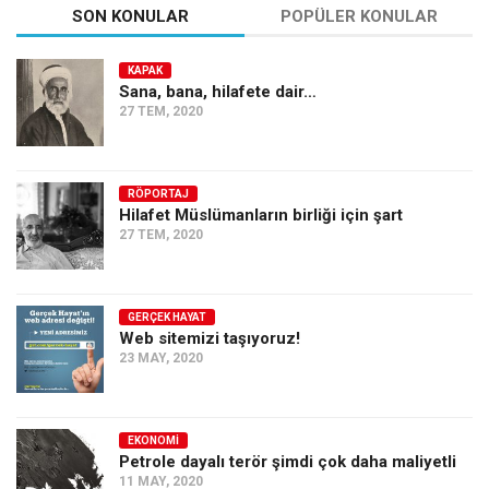
SON KONULAR
POPÜLER KONULAR
KAPAK
Sana, bana, hilafete dair…
27 TEM, 2020
RÖPORTAJ
Hilafet Müslümanların birliği için şart
27 TEM, 2020
GERÇEK HAYAT
Web sitemizi taşıyoruz!
23 MAY, 2020
EKONOMI
Petrole dayalı terör şimdi çok daha maliyetli
11 MAY, 2020