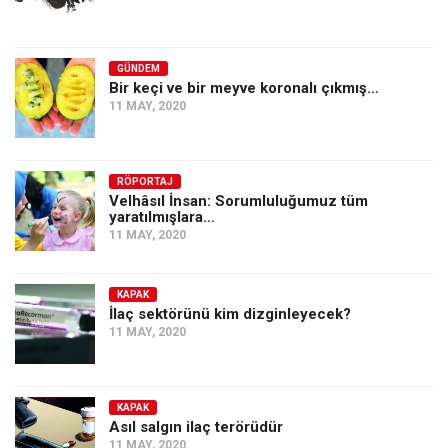
GÜNDEM
Bir keçi ve bir meyve koronalı çıkmış…
11 MAY, 2020
RÖPORTAJ
Velhâsıl İnsan: Sorumluluğumuz tüm
yaratılmışlara…
11 MAY, 2020
KAPAK
İlaç sektörünü kim dizginleyecek?
11 MAY, 2020
KAPAK
Asıl salgın ilaç terörüdür
11 MAY, 2020